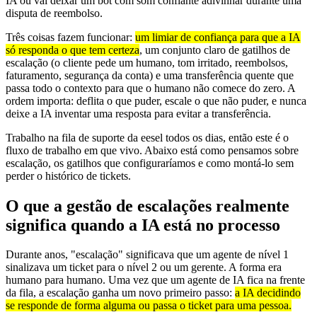
IA ou vai deixar um bot com som confiante adivinhar durante uma
disputa de reembolso.
Três coisas fazem funcionar:
um limiar de confiança para que a IA
só responda o que tem certeza
, um conjunto claro de gatilhos de
escalação (o cliente pede um humano, tom irritado, reembolsos,
faturamento, segurança da conta) e uma transferência quente que
passa todo o contexto para que o humano não comece do zero. A
ordem importa: deflita o que puder, escale o que não puder, e nunca
deixe a IA inventar uma resposta para evitar a transferência.
Trabalho na fila de suporte da eesel todos os dias, então este é o
fluxo de trabalho em que vivo. Abaixo está como pensamos sobre
escalação, os gatilhos que configuraríamos e como montá-lo sem
perder o histórico de tickets.
O que a gestão de escalações realmente
significa quando a IA está no processo
Durante anos, "escalação" significava que um agente de nível 1
sinalizava um ticket para o nível 2 ou um gerente. A forma era
humano para humano. Uma vez que um agente de IA fica na frente
da fila, a escalação ganha um novo primeiro passo:
a IA decidindo
se responde de forma alguma ou passa o ticket para uma pessoa.