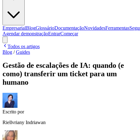
Empresarial
Blog
Glossário
Documentação
Novidades
Ferramentas
Segu
Agendar demonstração
Entrar
Começar
Todos os artigos
Blog
/
Guides
Gestão de escalações de IA: quando (e
como) transferir um ticket para um
humano
Escrito por
Riellvriany Indriawan