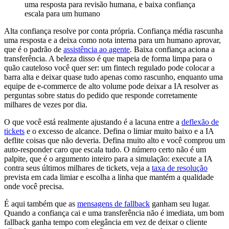
uma resposta para revisão humana, e baixa confiança
escala para um humano
Alta confiança resolve por conta própria. Confiança média rascunha
uma resposta e a deixa como nota interna para um humano aprovar,
que é o padrão de
assistência ao agente
. Baixa confiança aciona a
transferência. A beleza disso é que mapeia de forma limpa para o
quão cauteloso você quer ser: um fintech regulado pode colocar a
barra alta e deixar quase tudo apenas como rascunho, enquanto uma
equipe de e-commerce de alto volume pode deixar a IA resolver as
perguntas sobre status do pedido que responde corretamente
milhares de vezes por dia.
O que você está realmente ajustando é a lacuna entre a
deflexão de
tickets
e o excesso de alcance. Defina o limiar muito baixo e a IA
deflite coisas que não deveria. Defina muito alto e você comprou um
auto-responder caro que escala tudo. O número certo não é um
palpite, que é o argumento inteiro para a simulação: execute a IA
contra seus últimos milhares de tickets, veja a
taxa de resolução
prevista em cada limiar e escolha a linha que mantém a qualidade
onde você precisa.
É aqui também que as
mensagens de fallback
ganham seu lugar.
Quando a confiança cai e uma transferência não é imediata, um bom
fallback ganha tempo com elegância em vez de deixar o cliente