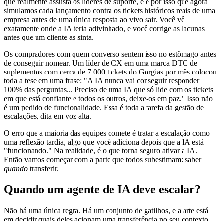
que realmente assusta os líderes de suporte, e é por isso que agora
simulamos cada lançamento contra os tickets históricos reais de uma
empresa antes de uma única resposta ao vivo sair. Você vê
exatamente onde a IA teria adivinhado, e você corrige as lacunas
antes que um cliente as sinta.
Os compradores com quem converso sentem isso no estômago antes
de conseguir nomear. Um líder de CX em uma marca DTC de
suplementos com cerca de 7.000 tickets do Gorgias por mês colocou
toda a tese em uma frase: "A IA nunca vai conseguir responder
100% das perguntas... Preciso de uma IA que só lide com os tickets
em que está confiante e todos os outros, deixe-os em paz." Isso não
é um pedido de funcionalidade. Essa é toda a tarefa da gestão de
escalações, dita em voz alta.
O erro que a maioria das equipes comete é tratar a escalação como
uma reflexão tardia, algo que você adiciona depois que a IA está
"funcionando." Na realidade, é o que torna seguro ativar a IA.
Então vamos começar com a parte que todos subestimam: saber
quando
transferir.
Quando um agente de IA deve escalar?
Não há uma única regra. Há um conjunto de gatilhos, e a arte está
em decidir quais deles acionam uma transferência no seu contexto.