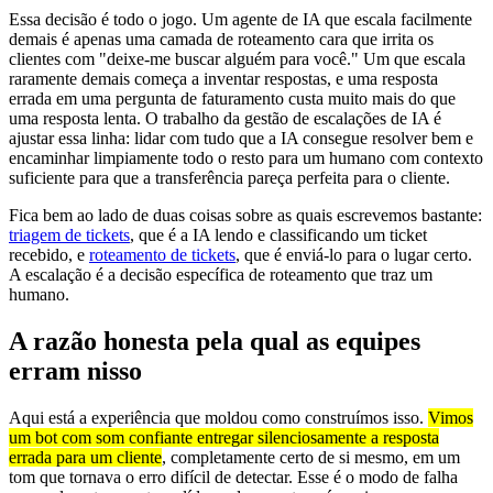
Essa decisão é todo o jogo. Um agente de IA que escala facilmente
demais é apenas uma camada de roteamento cara que irrita os
clientes com "deixe-me buscar alguém para você." Um que escala
raramente demais começa a inventar respostas, e uma resposta
errada em uma pergunta de faturamento custa muito mais do que
uma resposta lenta. O trabalho da gestão de escalações de IA é
ajustar essa linha: lidar com tudo que a IA consegue resolver bem e
encaminhar limpiamente todo o resto para um humano com contexto
suficiente para que a transferência pareça perfeita para o cliente.
Fica bem ao lado de duas coisas sobre as quais escrevemos bastante:
triagem de tickets
, que é a IA lendo e classificando um ticket
recebido, e
roteamento de tickets
, que é enviá-lo para o lugar certo.
A escalação é a decisão específica de roteamento que traz um
humano.
A razão honesta pela qual as equipes
erram nisso
Aqui está a experiência que moldou como construímos isso.
Vimos
um bot com som confiante entregar silenciosamente a resposta
errada para um cliente
, completamente certo de si mesmo, em um
tom que tornava o erro difícil de detectar. Esse é o modo de falha