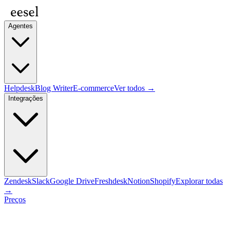
Agentes
Helpdesk
Blog Writer
E-commerce
Ver todos →
Integrações
Zendesk
Slack
Google Drive
Freshdesk
Notion
Shopify
Explorar todas
→
Preços