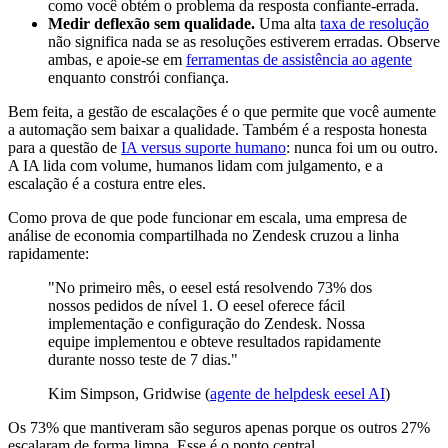
como você obtém o problema da resposta confiante-errada.
Medir deflexão sem qualidade.
Uma alta
taxa de resolução
não significa nada se as resoluções estiverem erradas. Observe
ambas, e apoie-se em
ferramentas de assistência ao agente
enquanto constrói confiança.
Bem feita, a gestão de escalações é o que permite que você aumente
a automação sem baixar a qualidade. Também é a resposta honesta
para a questão de
IA versus suporte humano
: nunca foi um ou outro.
A IA lida com volume, humanos lidam com julgamento, e a
escalação é a costura entre eles.
Como prova de que pode funcionar em escala, uma empresa de
análise de economia compartilhada no Zendesk cruzou a linha
rapidamente:
"No primeiro mês, o eesel está resolvendo 73% dos
nossos pedidos de nível 1. O eesel oferece fácil
implementação e configuração do Zendesk. Nossa
equipe implementou e obteve resultados rapidamente
durante nosso teste de 7 dias."
Kim Simpson, Gridwise (
agente de helpdesk eesel AI
)
Os 73% que mantiveram são seguros apenas porque os outros 27%
escalaram de forma limpa. Esse é o ponto central.