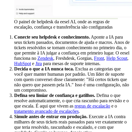
O painel de helpdesk da eesel AI, onde as regras de
escalação, confiança e transferência são configuradas
Conecte seu helpdesk e conhecimento.
Aponte a IA para
seus tickets passados, documentos de ajuda e macros. Anos de
tickets resolvidos se tornam conhecimento no primeiro dia, o
que permite à IA julgar a confiança em primeiro lugar. O eesel
funciona no
Zendesk
, Freshdesk, Gorgias,
Front
,
Help Scout
,
HubSpot
e
Jira
para mesas de suporte internas.
Decida o que a IA nunca toca.
Exclua as categorias que
você quer manter humanas por padrão. Um líder de suporte
com quem conversei disse claramente: "Há certos tickets que
não quero que passem pela IA." Isso é uma configuração, não
um compromisso.
Defina seu limiar de confiança e gatilhos.
Defina o que
resolve automaticamente, o que cria rascunho para revisão e o
que escala. É aqui que vivem as
regras de escalação
e o
tratamento avançado de escalações
.
Simule antes de entrar em produção.
Execute a IA contra
milhares de seus tickets reais passados para ver exatamente o
que teria resolvido, rascunhado e escalado, e com que