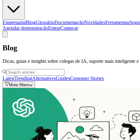
Empresarial
Blog
Glossário
Documentação
Novidades
Ferramentas
Segu
Agendar demonstração
Entrar
Começar
Blog
Dicas, guias e insights sobre colegas de IA, suporte mais inteligente 
Latest
Trending
Alternatives
Guides
Customer Stories
More filters