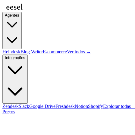
Agentes
Helpdesk
Blog Writer
E-commerce
Ver todos →
Integrações
Zendesk
Slack
Google Drive
Freshdesk
Notion
Shopify
Explorar todas 
Preços