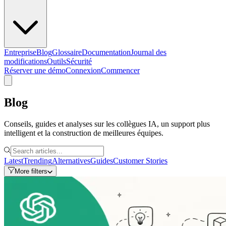
Entreprise
Blog
Glossaire
Documentation
Journal des
modifications
Outils
Sécurité
Réserver une démo
Connexion
Commencer
Blog
Conseils, guides et analyses sur les collègues IA, un support plus
intelligent et la construction de meilleures équipes.
Latest
Trending
Alternatives
Guides
Customer Stories
More filters