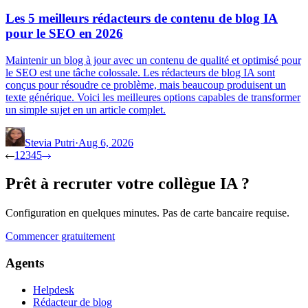
Les 5 meilleurs rédacteurs de contenu de blog IA
pour le SEO en 2026
Maintenir un blog à jour avec un contenu de qualité et optimisé pour
le SEO est une tâche colossale. Les rédacteurs de blog IA sont
conçus pour résoudre ce problème, mais beaucoup produisent un
texte générique. Voici les meilleures options capables de transformer
un simple sujet en un article complet.
Stevia Putri
·
Aug 6, 2026
1
2
3
4
5
Prêt à recruter votre collègue IA ?
Configuration en quelques minutes. Pas de carte bancaire requise.
Commencer gratuitement
Agents
Helpdesk
Rédacteur de blog