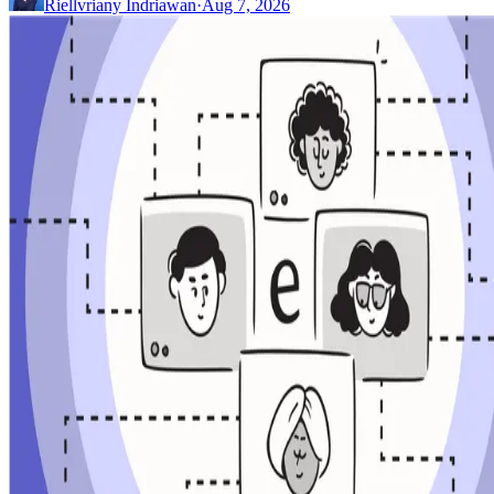
Riellvriany Indriawan
·
Aug 7, 2026