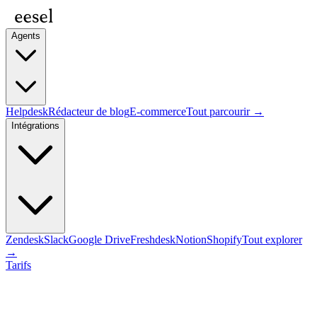
Agents
Helpdesk
Rédacteur de blog
E-commerce
Tout parcourir →
Intégrations
Zendesk
Slack
Google Drive
Freshdesk
Notion
Shopify
Tout explorer
→
Tarifs