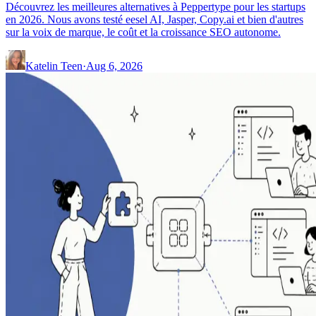
Découvrez les meilleures alternatives à Peppertype pour les startups
en 2026. Nous avons testé eesel AI, Jasper, Copy.ai et bien d'autres
sur la voix de marque, le coût et la croissance SEO autonome.
Katelin Teen
·
Aug 6, 2026