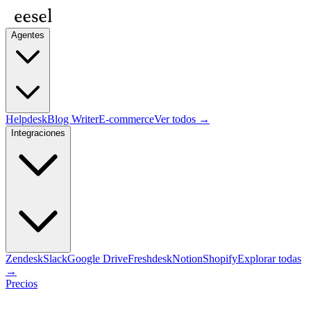
Agentes
Helpdesk
Blog Writer
E-commerce
Ver todos →
Integraciones
Zendesk
Slack
Google Drive
Freshdesk
Notion
Shopify
Explorar todas
→
Precios