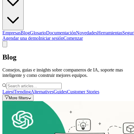
Empresas
Blog
Glosario
Documentación
Novedades
Herramientas
Segur
Agendar una demo
Iniciar sesión
Comenzar
Blog
Consejos, guias e insights sobre companeros de IA, soporte mas
inteligente y como construir mejores equipos.
Latest
Trending
Alternatives
Guides
Customer Stories
More filters