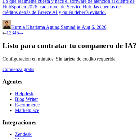
Lo que realmente cuesta y hace el software de atención al cliente de
HubSpot en 2026: cada nivel de Service Hub, las cuentas de
créditos detrás de Breeze AI y quién debería evitarlo.
Kurnia Kharisma Agung Samiadjie
·
Aug 6, 2026
1
2
3
4
5
Listo para contratar tu companero de IA?
Configuracion en minutos. Sin tarjeta de credito requerida.
Comienza gratis
Agentes
Helpdesk
Blog Writer
E-commerce
Marketplace
Integraciones
Zendesk