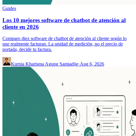
Guides
Los 10 mejores software de chatbot de atención al
cliente en 2026
Comparo diez software de chatbot de atención al cliente según lo
que realmente facturan. La unidad de medición, no el precio de
portada, decide tu factura.
Kurnia Kharisma Agung Samiadjie
·
Aug 6, 2026