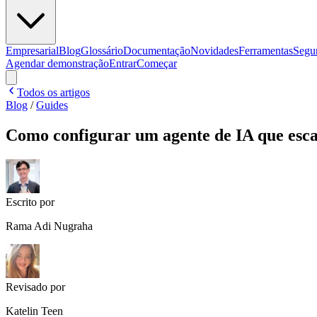
Empresarial
Blog
Glossário
Documentação
Novidades
Ferramentas
Segu
Agendar demonstração
Entrar
Começar
Todos os artigos
Blog
/
Guides
Como configurar um agente de IA que esc
Escrito por
Rama Adi Nugraha
Revisado por
Katelin Teen