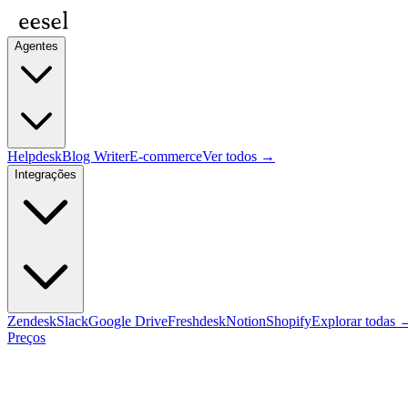
Agentes
Helpdesk
Blog Writer
E-commerce
Ver todos →
Integrações
Zendesk
Slack
Google Drive
Freshdesk
Notion
Shopify
Explorar todas 
Preços