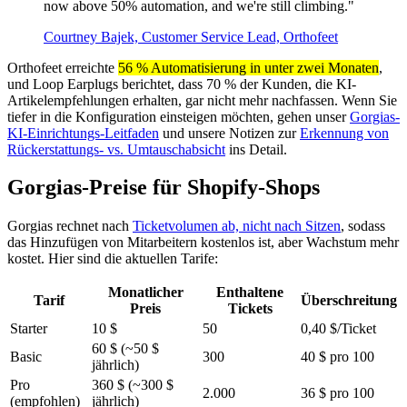
now above 50% automation, and we're still climbing."
Courtney Bajek, Customer Service Lead, Orthofeet
Orthofeet erreichte
56 % Automatisierung in unter zwei Monaten
,
und Loop Earplugs berichtet, dass 70 % der Kunden, die KI-
Artikelempfehlungen erhalten, gar nicht mehr nachfassen. Wenn Sie
tiefer in die Konfiguration einsteigen möchten, gehen unser
Gorgias-
KI-Einrichtungs-Leitfaden
und unsere Notizen zur
Erkennung von
Rückerstattungs- vs. Umtauschabsicht
ins Detail.
Gorgias-Preise für Shopify-Shops
Gorgias rechnet nach
Ticketvolumen ab, nicht nach Sitzen
, sodass
das Hinzufügen von Mitarbeitern kostenlos ist, aber Wachstum mehr
kostet. Hier sind die aktuellen Tarife:
Monatlicher
Enthaltene
Tarif
Überschreitung
Preis
Tickets
Starter
10 $
50
0,40 $/Ticket
60 $ (~50 $
Basic
300
40 $ pro 100
jährlich)
Pro
360 $ (~300 $
2.000
36 $ pro 100
(empfohlen)
jährlich)