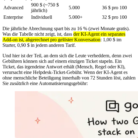
900 $ (~750 $
Advanced
5.000
36 $ pro 100
jährlich)
Enterprise
Individuell
5.000+
32 $ pro 100
Die jährliche Abrechnung spart bis zu 16 % (zwei Monate gratis).
Was die Tabelle nicht zeigt, ist, dass
der KI-Agent ein separates
Add-on ist, abgerechnet pro gelöster Konversation
: 1,00 $ im
Starter, 0,90 $ in jedem anderen Tarif.
Und hier ist der Teil, an dem sich die Leute verheddern, denn zwei
Gebühren können sich auf einem einzigen Ticket stapeln. Ein
Ticket, das irgendeine Antwort erhält (Mensch, Regel oder KI),
verursacht eine Helpdesk-Ticket-Gebühr. Wenn der KI-Agent es
ohne menschliche Beteiligung innerhalb von 72 Stunden löst, zahlen
Sie
zusätzlich
eine Automatisierungsgebühr: