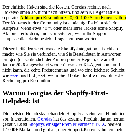
Der ehrliche Haken sind die Kosten. Gorgias rechnet nach
Ticketvolumen ab, nicht nach Sitzen, und sein KI-Agent ist ein
separates
Add-on pro Resolution zu 0,90–1,00 $ pro Konversation
.
Der Konsens in der Community ist eindeutig: Es lohnt sich den
Aufpreis, wenn etwa 40 % oder mehr Ihrer Tickets echte Shopify-
Aktionen erfordern, und ist überteuert, wenn Ihr Support
hauptsächlich darin besteht, Fragen zu beantworten.
Dieser Leitfaden zeigt, was die Shopify-Integration tatsächlich
macht, wie Sie sie verbinden, wie Sie Bestelldaten in Antworten
bringen (einschließlich der Autoresponder-Regeln, die am 30.
Januar 2026 abgeschaltet werden), was der KI-Agent kann und
nicht kann, die echte Preisrechnung und wo eine leichtere Schicht
wie
eesel
ins Bild passt, wenn Sie KI obendrauf wollen, ohne die
Rechnung pro Resolution.
Warum Gorgias der Shopify-First-
Helpdesk ist
Die meisten Helpdesks behandeln Shopify als eine von Hunderten
von Integrationen.
Gorgias
hat das gesamte Produkt darum herum
gebaut. Es ist
Shopifys einziger Premier Partner für CX
, bedient
17.000+ Marken und gibt an, über Support-Konversationen mehr