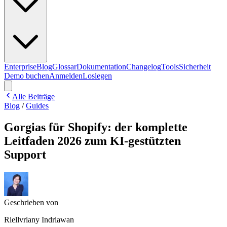
Enterprise
Blog
Glossar
Dokumentation
Changelog
Tools
Sicherheit
Demo buchen
Anmelden
Loslegen
Alle Beiträge
Blog
/
Guides
Gorgias für Shopify: der komplette
Leitfaden 2026 zum KI-gestützten
Support
Geschrieben von
Riellvriany Indriawan