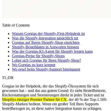
Table of Contents
Warum Gorgias der Shopify-First-Helpdesk ist
Was die Shopify-Integration tatsächlich tut
Gorgias auf Ihrem Shopify-Shop einrichten
Shopify-Bestelldaten in Antworten bringen
Was der Gorgias-KI-Agent für Shopify leisten kann
Gorgias-Preise für Shopify-Shops
Lohnt sich Gorgias für Ihren Shopify-Shop?
Wo Gorgias zu kurz kommt
Wo eesel beim Shopify-Support hineinpasst
TL;DR
Gorgias ist der Helpdesk, der das Shopify-Ökosystem für sich
gewonnen hat – und das aus gutem Grund: Er zieht Bestellhistorie,
Rückerstattungen und Stornierungen direkt in jedes Ticket und ist
Shopifys einziger Premier Partner für CX
, der 40 % der Top-1.500-
Shopify-Marken bedient. Wenn ein großer Teil Ihres Supports
bestellbezogen ist, ist diese native Integration kaum zu schlagen.