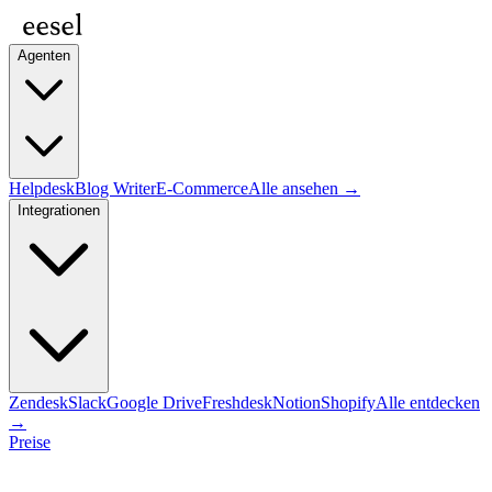
Agenten
Helpdesk
Blog Writer
E-Commerce
Alle ansehen →
Integrationen
Zendesk
Slack
Google Drive
Freshdesk
Notion
Shopify
Alle entdecken
→
Preise