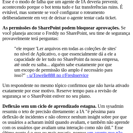
Esse é o modo de falha que um agente de IA deveria prevenir,
acontecendo porque o bot tenta tudo e faz transferências ruins. É
evitável, mas somente se você configurar o roteamento
deliberadamente em vez de deixar o agente tentar cada ticket.
As permissões do SharePoint podem bloquear aprovações.
Se
você planeja ancorar o Freddy no SharePoint, seu time de segurança
provavelmente terá perguntas:
"ele requer 'Ler arquivos em todas as coleções de sites'
no nível de Aplicativo, o que essencialmente dá a ele a
capacidade de ler tudo no SharePoint da nossa empresa,
até onde eu saiba... alguém sabe exatamente por que
um escopo de permissão tão amplo é necessário para
isso?"
- u/Towelie888 no r/Freshservice
Um respondente no mesmo tópico confirmou que não havia ativado
exatamente por esse motivo. Reserve tempo para a revisão de
segurança se o SharePoint estiver no seu plano.
Deflexão sem um ciclo de aprendizado estagna.
Um sysadmin
resumiu o teto de precisão diretamente: a IA "é péssima para
deflexão de incidentes e não oferece nenhum insight sobre por que
os usuários a acharam inútil quando avaliam, e também não aprende
com os usuários que avaliam uma interação como não útil." Esse
último ponto é o que eu mais pesaria, porque
um agente que não