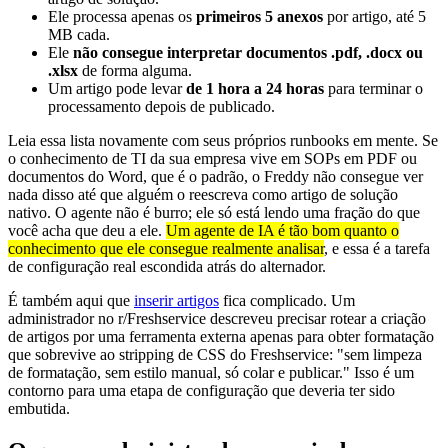
Ele processa apenas os
primeiros 5 anexos
por artigo, até 5
MB cada.
Ele
não consegue interpretar documentos .pdf, .docx ou
.xlsx
de forma alguma.
Um artigo pode levar
de 1 hora a 24 horas
para terminar o
processamento depois de publicado.
Leia essa lista novamente com seus próprios runbooks em mente. Se
o conhecimento de TI da sua empresa vive em SOPs em PDF ou
documentos do Word, que é o padrão, o Freddy não consegue ver
nada disso até que alguém o reescreva como artigo de solução
nativo. O agente não é burro; ele só está lendo uma fração do que
você acha que deu a ele.
Um agente de IA é tão bom quanto o
conhecimento que ele consegue realmente analisar
, e essa é a tarefa
de configuração real escondida atrás do alternador.
É também aqui que
inserir artigos
fica complicado. Um
administrador no r/Freshservice descreveu precisar rotear a criação
de artigos por uma ferramenta externa apenas para obter formatação
que sobrevive ao stripping de CSS do Freshservice: "sem limpeza
de formatação, sem estilo manual, só colar e publicar." Isso é um
contorno para uma etapa de configuração que deveria ter sido
embutida.