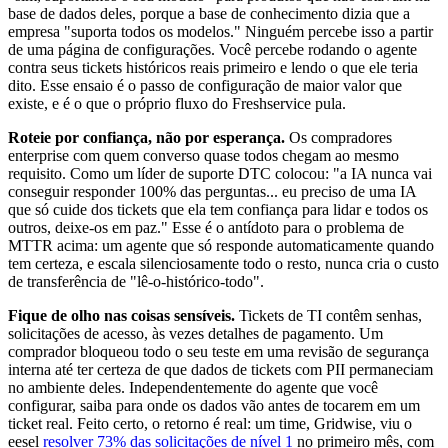
base de dados deles, porque a base de conhecimento dizia que a
empresa "suporta todos os modelos." Ninguém percebe isso a partir
de uma página de configurações. Você percebe rodando o agente
contra seus tickets históricos reais primeiro e lendo o que ele teria
dito. Esse ensaio é o passo de configuração de maior valor que
existe, e é o que o próprio fluxo do Freshservice pula.
Roteie por confiança, não por esperança.
Os compradores
enterprise com quem converso quase todos chegam ao mesmo
requisito. Como um líder de suporte DTC colocou: "a IA nunca vai
conseguir responder 100% das perguntas... eu preciso de uma IA
que só cuide dos tickets que ela tem confiança para lidar e todos os
outros, deixe-os em paz." Esse é o antídoto para o problema de
MTTR acima: um agente que só responde automaticamente quando
tem certeza, e escala silenciosamente todo o resto, nunca cria o custo
de transferência de "lê-o-histórico-todo".
Fique de olho nas coisas sensíveis.
Tickets de TI contêm senhas,
solicitações de acesso, às vezes detalhes de pagamento. Um
comprador bloqueou todo o seu teste em uma revisão de segurança
interna até ter certeza de que dados de tickets com PII permaneciam
no ambiente deles. Independentemente do agente que você
configurar, saiba para onde os dados vão antes de tocarem em um
ticket real. Feito certo, o retorno é real: um time, Gridwise, viu o
eesel
resolver 73% das solicitações de nível 1
no primeiro mês, com