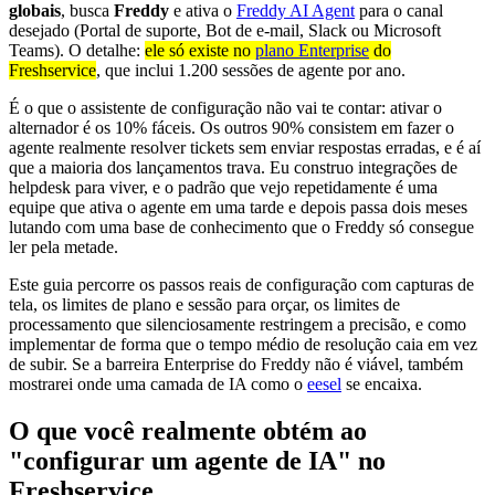
globais
, busca
Freddy
e ativa o
Freddy AI Agent
para o canal
desejado (Portal de suporte, Bot de e-mail, Slack ou Microsoft
Teams). O detalhe:
ele só existe no
plano Enterprise
do
Freshservice
, que inclui 1.200 sessões de agente por ano.
É o que o assistente de configuração não vai te contar: ativar o
alternador é os 10% fáceis. Os outros 90% consistem em fazer o
agente realmente resolver tickets sem enviar respostas erradas, e é aí
que a maioria dos lançamentos trava. Eu construo integrações de
helpdesk para viver, e o padrão que vejo repetidamente é uma
equipe que ativa o agente em uma tarde e depois passa dois meses
lutando com uma base de conhecimento que o Freddy só consegue
ler pela metade.
Este guia percorre os passos reais de configuração com capturas de
tela, os limites de plano e sessão para orçar, os limites de
processamento que silenciosamente restringem a precisão, e como
implementar de forma que o tempo médio de resolução caia em vez
de subir. Se a barreira Enterprise do Freddy não é viável, também
mostrarei onde uma camada de IA como o
eesel
se encaixa.
O que você realmente obtém ao
"configurar um agente de IA" no
Freshservice