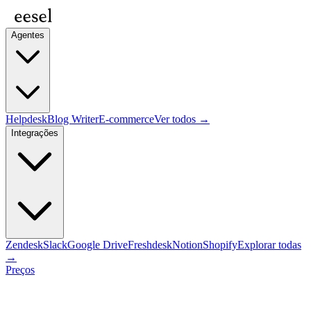
Agentes
Helpdesk
Blog Writer
E-commerce
Ver todos →
Integrações
Zendesk
Slack
Google Drive
Freshdesk
Notion
Shopify
Explorar todas
→
Preços