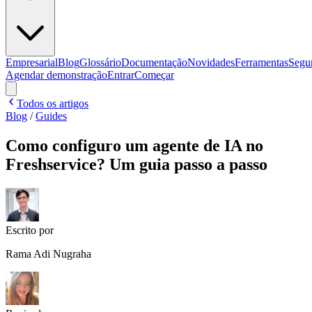
Empresarial
Blog
Glossário
Documentação
Novidades
Ferramentas
Segu
Agendar demonstração
Entrar
Começar
Todos os artigos
Blog
/
Guides
Como configuro um agente de IA no
Freshservice? Um guia passo a passo
Escrito por
Rama Adi Nugraha