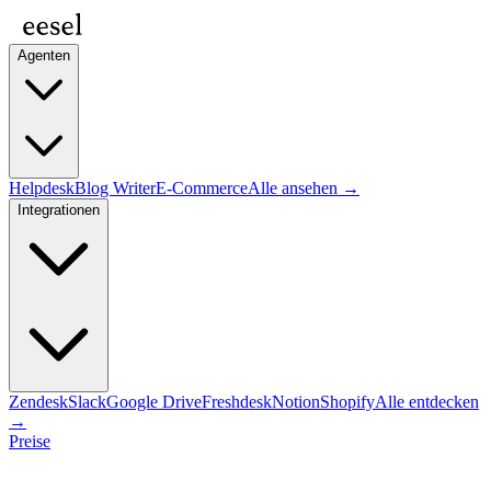
Agenten
Helpdesk
Blog Writer
E-Commerce
Alle ansehen →
Integrationen
Zendesk
Slack
Google Drive
Freshdesk
Notion
Shopify
Alle entdecken
→
Preise