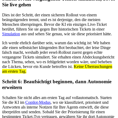
Sie live gehen
Dies ist der Schritt, der einen sicheren Rollout von einem
beängstigenden trennt, und es ist derjenige, den die meisten
Menschen überspringen. Bevor die KI ein einziges Live-Ticket
berührt, führen Sie sie gegen Ihre historischen Tickets in einer
Simulation
aus und sehen Sie genau, wie sie diese priorisiert hätte.
Ich werde ehrlich darüber sein, warum das wichtig ist: Wir haben
alle einen selbstsicher klingenden Bot beobachtet, der leise Dinge
falsch macht, weshalb jeder eesel-Rollout zuerst gegen echte
vergangene Tickets simuliert. Sie erhalten einen Abdeckungsbericht
nach Thema, sehen, wo es fehlgeleitet worden wäre, und beheben
die Lücken, bevor ein Kunde betroffen ist.
Keine Überraschungen
am ersten Tag.
Schritt 6: Beaufsichtigt beginnen, dann Autonomie
erweitern
Schalten Sie nicht alles am ersten Tag auf vollautomatisch. Starten
Sie die KI im
Copilot-Modus
, wo sie klassifiziert, priorisiert und
Antworten als interne Notizen für Ihre Agents entwirft, die diese
überprüfen und senden. Sobald Sie der Priorisierung für einen
bestimmten Ticket-Typ vertrauen, gewähren Sie ihr dort Autonomie