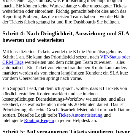
Konsistente Tags sind das, was Priorisierung überhaupt möglich
macht. Sie können keine Warteschlange voller ungetaggter Tickets
weiterleiten oder einordnen. Richtig gemacht behebt dies auch das
Reporting-Problem, das die meisten Teams haben – wo die Hälfte
der Tickets falsch getaggt ist und Ihre Dashboards Sie belügen.
Schritt 4: Nach Dringlichkeit, Auswirkung und SLA
bewerten und weiterleiten
Mit klassifizierten Tickets wendet die KI die Prioritätsregeln aus
Schritt 1 an. Sie kann das Prioritätsfeld setzen, nach
VIP-Status oder
CRM-Tags
weiterleiten und dem richtigen Team zuweisen – alles
automatisch. Ein Ticket von einem brandneuen Konto kann anders
markiert werden als von einem langjährigen Kunden; ein SLA kurz
vor dem Überschreiten springt nach vorne.
Ein Support-Lead, mit dem ich sprach, wollte, dass KI Tickets von
kürzlich erstellten Konten markiert und sie in einen
kostenpflichtigen Dienstleistungs-Workflow weiterleitet, und alles
eskaliert, das wahrscheinlich mehr als 20 Minuten dauert. Das ist
Priorisierung, die echte Geschäftsarbeit leistet, nicht nur nach Datum
sortiert. Dieselbe Logik treibt
Ticket-Automatisierung
und
intelligente
Routing-Regeln
in jedem Helpdesk an.
Schritt 5: Auf vergangenen Tickets simulieren, bevor