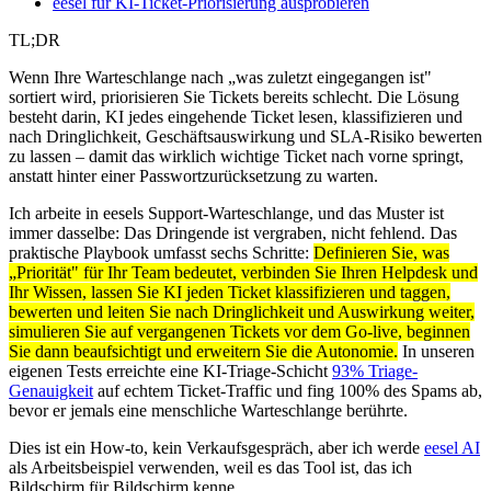
eesel für KI-Ticket-Priorisierung ausprobieren
TL;DR
Wenn Ihre Warteschlange nach „was zuletzt eingegangen ist"
sortiert wird, priorisieren Sie Tickets bereits schlecht. Die Lösung
besteht darin, KI jedes eingehende Ticket lesen, klassifizieren und
nach Dringlichkeit, Geschäftsauswirkung und SLA-Risiko bewerten
zu lassen – damit das wirklich wichtige Ticket nach vorne springt,
anstatt hinter einer Passwortzurücksetzung zu warten.
Ich arbeite in eesels Support-Warteschlange, und das Muster ist
immer dasselbe: Das Dringende ist vergraben, nicht fehlend. Das
praktische Playbook umfasst sechs Schritte:
Definieren Sie, was
„Priorität" für Ihr Team bedeutet, verbinden Sie Ihren Helpdesk und
Ihr Wissen, lassen Sie KI jeden Ticket klassifizieren und taggen,
bewerten und leiten Sie nach Dringlichkeit und Auswirkung weiter,
simulieren Sie auf vergangenen Tickets vor dem Go-live, beginnen
Sie dann beaufsichtigt und erweitern Sie die Autonomie.
In unseren
eigenen Tests erreichte eine KI-Triage-Schicht
93% Triage-
Genauigkeit
auf echtem Ticket-Traffic und fing 100% des Spams ab,
bevor er jemals eine menschliche Warteschlange berührte.
Dies ist ein How-to, kein Verkaufsgespräch, aber ich werde
eesel AI
als Arbeitsbeispiel verwenden, weil es das Tool ist, das ich
Bildschirm für Bildschirm kenne.