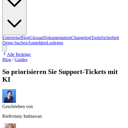
Enterprise
Blog
Glossar
Dokumentation
Changelog
Tools
Sicherheit
Demo buchen
Anmelden
Loslegen
Alle Beiträge
Blog
/
Guides
So priorisieren Sie Support-Tickets mit
KI
Geschrieben von
Riellvriany Indriawan