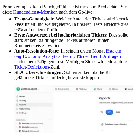
Priorisierung ist kein Bauchgefühl, sie ist messbar. Beobachten Sie
diese
Kundendienst-Metriken
nach dem Go-live:
Triage-Genauigkeit:
Welcher Anteil der Tickets wird korrekt
klassifiziert und weitergeleitet. In unseren Tests erreichte dies
93% auf echtem Traffic.
Erste Antwortzeit bei hochprioritären Tickets:
Dies sollte
stark sinken, da dringende Tickets aufhören, hinter
Routinetickets zu warten.
Auto-Resolution-Rate:
In seinem ersten Monat
löste ein
Gig-Economy-Analytics-Team 73% der Tier-1-Anfragen
nach einem 7-tägigen Test. Verfolgen Sie es wie jede andere
Ticket-Deflektions
-Zahl.
SLA-Überschreitungen:
Sollten sinken, da die KI
gefährdete Tickets aufdeckt, bevor sie kippen.