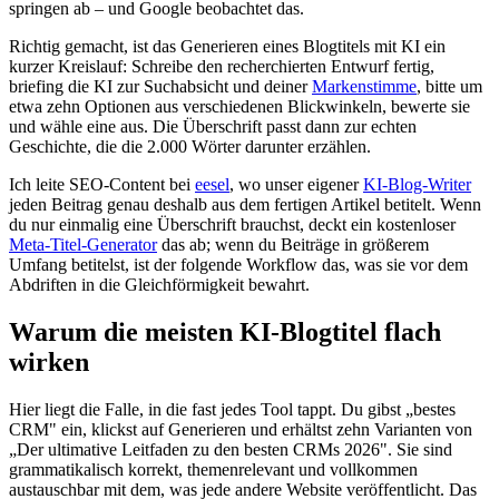
springen ab – und Google beobachtet das.
Richtig gemacht, ist das Generieren eines Blogtitels mit KI ein
kurzer Kreislauf: Schreibe den recherchierten Entwurf fertig,
briefing die KI zur Suchabsicht und deiner
Markenstimme
, bitte um
etwa zehn Optionen aus verschiedenen Blickwinkeln, bewerte sie
und wähle eine aus. Die Überschrift passt dann zur echten
Geschichte, die die 2.000 Wörter darunter erzählen.
Ich leite SEO-Content bei
eesel
, wo unser eigener
KI-Blog-Writer
jeden Beitrag genau deshalb aus dem fertigen Artikel betitelt. Wenn
du nur einmalig eine Überschrift brauchst, deckt ein kostenloser
Meta-Titel-Generator
das ab; wenn du Beiträge in größerem
Umfang betitelst, ist der folgende Workflow das, was sie vor dem
Abdriften in die Gleichförmigkeit bewahrt.
Warum die meisten KI-Blogtitel flach
wirken
Hier liegt die Falle, in die fast jedes Tool tappt. Du gibst „bestes
CRM" ein, klickst auf Generieren und erhältst zehn Varianten von
„Der ultimative Leitfaden zu den besten CRMs 2026". Sie sind
grammatikalisch korrekt, themenrelevant und vollkommen
austauschbar mit dem, was jede andere Website veröffentlicht. Das