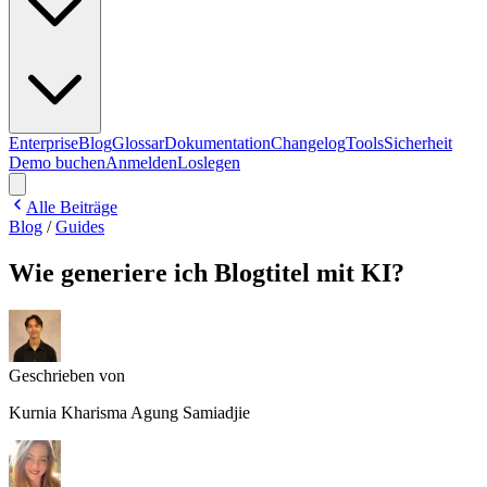
Enterprise
Blog
Glossar
Dokumentation
Changelog
Tools
Sicherheit
Demo buchen
Anmelden
Loslegen
Alle Beiträge
Blog
/
Guides
Wie generiere ich Blogtitel mit KI?
Geschrieben von
Kurnia Kharisma Agung Samiadjie