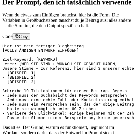
Der Prompt, den ich tatsächlich verwende
Wenn du etwas zum Einfügen brauchst, hier ist die Form. Die
Variablen in Großbuchstaben tauschst du je Beitrag aus; alles andere
ist die Struktur, die den Output spezifisch hält.
Code
Copy
Hier ist mein fertiger Blogbeitrag:

[VOLLSTÄNDIGEN ENTWURF EINFÜGEN]

Ziel-Keyword: [KEYWORD]

Leser: [WER SIE SIND + WONACH SIE GESUCHT HABEN]

Unsere Stimme – zur Referenz, hier sind 3 unserer echte
- [BEISPIEL 1]

- [BEISPIEL 2]

- [BEISPIEL 3]

Schreibe 10 Titeloptionen für diesen Beitrag. Regeln:

- Jede muss der Suchabsicht des Keywords entsprechen

- Jede muss eine echte Zahl oder Konkretisierung enthal
- Jede muss ein Versprechen sein, das der obige Beitrag
- Halte sie wo möglich unter 60 Zeichen

- Variiere den Blickwinkel: einige beginnen mit der Zah
Das ist es. Der Grund, warum es funktioniert, liegt nicht im
Wortlaut, sondern darin, dass der Entwurf im Prompt steckt.