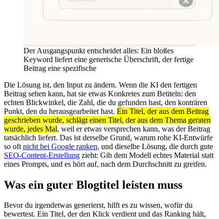
Der Ausgangspunkt entscheidet alles: Ein bloßes
Keyword liefert eine generische Überschrift, der fertige
Beitrag eine spezifische
Die Lösung ist, den Input zu ändern. Wenn die KI den fertigen
Beitrag sehen kann, hat sie etwas Konkretes zum Betiteln: den
echten Blickwinkel, die Zahl, die du gefunden hast, den konträren
Punkt, den du herausgearbeitet hast.
Ein Titel, der aus dem Beitrag
geschrieben wurde, schlägt einen Titel, der aus dem Thema geraten
wurde, jedes Mal
, weil er etwas versprechen kann, was der Beitrag
tatsächlich liefert. Das ist derselbe Grund, warum rohe KI-Entwürfe
so oft
nicht bei Google ranken
, und dieselbe Lösung, die durch gute
SEO-Content-Erstellung
zieht: Gib dem Modell echtes Material statt
eines Prompts, und es hört auf, nach dem Durchschnitt zu greifen.
Was ein guter Blogtitel leisten muss
Bevor du irgendetwas generierst, hilft es zu wissen, wofür du
bewertest. Ein Titel, der den Klick verdient und das Ranking hält,