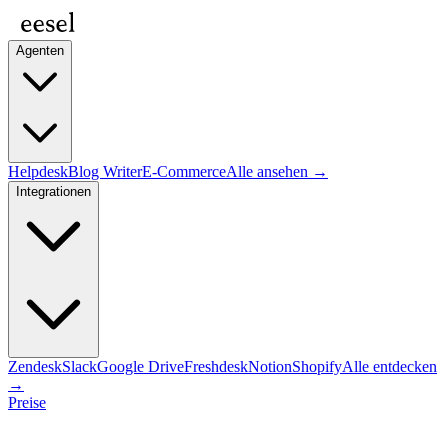
Agenten
Helpdesk
Blog Writer
E-Commerce
Alle ansehen →
Integrationen
Zendesk
Slack
Google Drive
Freshdesk
Notion
Shopify
Alle entdecken
→
Preise