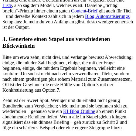
Liste
, also sag dem Modell, welches es ist. Dasselbe „richtig
briefen"-Prinzip hinter einem guten
Content-Brief
gilt auch für Titel
– und derselbe Kontext zahlt sich in jedem
Blog-Automatisierungs
-
Setup aus: Je mehr du von Anfang an gibst, desto weniger generisch
ist der Output.
3. Generiere einen Stapel aus verschiedenen
Blickwinkeln
Bitte um etwa zehn, nicht drei, und verlange bewusst Abwechslung:
einige, die mit der Zahl beginnen, einige, die mit der Frage
beginnen, einige, die mit dem Ergebnis beginnen, vielleicht eine
konträre. Du suchst nicht nach zehn verwendbaren Titeln, sondern
nach einem großartigen plus rohem Material zum Zusammensetzen.
Oft ist der Gewinner die erste Hälfte von Option 3 mit der
Konkretisierung aus Option 7.
Zehn ist der Sweet Spot. Weniger und du erhältst nicht genug
Bandbreite zum Vergleichen; viele mehr und sie beginnen sich zu
wiederholen – genauso wie ein
KI-Blog-Outline
ab einem Punkt
abnehmende Renditen liefert. Wenn alle im Stapel gleich klingen,
signalisiert das ein dünnes Briefing – geh zurück zu Schritt 2 und
füge ein schärferes Beispiel oder eine engere Zielgruppe hinzu.