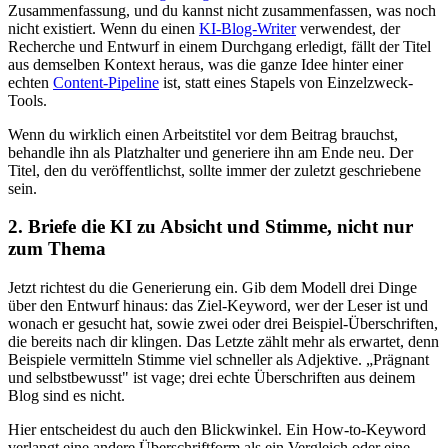
Zusammenfassung, und du kannst nicht zusammenfassen, was noch
nicht existiert. Wenn du einen
KI-Blog-Writer
verwendest, der
Recherche und Entwurf in einem Durchgang erledigt, fällt der Titel
aus demselben Kontext heraus, was die ganze Idee hinter einer
echten
Content-Pipeline
ist, statt eines Stapels von Einzelzweck-
Tools.
Wenn du wirklich einen Arbeitstitel vor dem Beitrag brauchst,
behandle ihn als Platzhalter und generiere ihn am Ende neu. Der
Titel, den du veröffentlichst, sollte immer der zuletzt geschriebene
sein.
2. Briefe die KI zu Absicht und Stimme, nicht nur
zum Thema
Jetzt richtest du die Generierung ein. Gib dem Modell drei Dinge
über den Entwurf hinaus: das Ziel-Keyword, wer der Leser ist und
wonach er gesucht hat, sowie zwei oder drei Beispiel-Überschriften,
die bereits nach dir klingen. Das Letzte zählt mehr als erwartet, denn
Beispiele vermitteln Stimme viel schneller als Adjektive. „Prägnant
und selbstbewusst" ist vage; drei echte Überschriften aus deinem
Blog sind es nicht.
Hier entscheidest du auch den Blickwinkel. Ein How-to-Keyword
verlangt eine andere Überschriftform als ein Vergleich oder eine