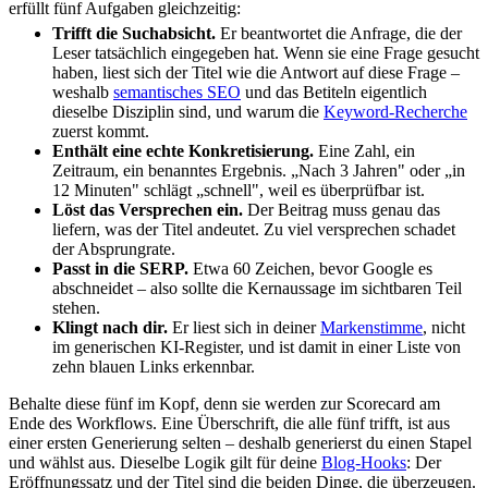
erfüllt fünf Aufgaben gleichzeitig:
Trifft die Suchabsicht.
Er beantwortet die Anfrage, die der
Leser tatsächlich eingegeben hat. Wenn sie eine Frage gesucht
haben, liest sich der Titel wie die Antwort auf diese Frage –
weshalb
semantisches SEO
und das Betiteln eigentlich
dieselbe Disziplin sind, und warum die
Keyword-Recherche
zuerst kommt.
Enthält eine echte Konkretisierung.
Eine Zahl, ein
Zeitraum, ein benanntes Ergebnis. „Nach 3 Jahren" oder „in
12 Minuten" schlägt „schnell", weil es überprüfbar ist.
Löst das Versprechen ein.
Der Beitrag muss genau das
liefern, was der Titel andeutet. Zu viel versprechen schadet
der Absprungrate.
Passt in die SERP.
Etwa 60 Zeichen, bevor Google es
abschneidet – also sollte die Kernaussage im sichtbaren Teil
stehen.
Klingt nach dir.
Er liest sich in deiner
Markenstimme
, nicht
im generischen KI-Register, und ist damit in einer Liste von
zehn blauen Links erkennbar.
Behalte diese fünf im Kopf, denn sie werden zur Scorecard am
Ende des Workflows. Eine Überschrift, die alle fünf trifft, ist aus
einer ersten Generierung selten – deshalb generierst du einen Stapel
und wählst aus. Dieselbe Logik gilt für deine
Blog-Hooks
: Der
Eröffnungssatz und der Titel sind die beiden Dinge, die überzeugen.