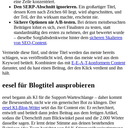
eine Zeile konzentriert.
Den SERP-Abschnitt ignorieren.
Ein großartiger Titel,
dessen Kern nach Zeichen 60 liegt, wird abgeschnitten, und
der Teil, der ihn wirksam machte, erscheint nie.
Sichere Optionen nie A/B-testen.
Bei deinen meistbesuchten
Beiträgen lohnt es sich, zwei Finalisten zu testen, statt
standardmäßig den ersten zu nehmen, der gut bewertet wurde
– dieselbe Sorgfaltsdenkweise hinter dem
sicheren Skalieren
von SEO-Content
.
Vermeide diese fünf, und deine Titel werden das meiste bereits
schlagen, was veröffentlicht wird, denn das meiste wird aus dem
Keyword betitelt. Kombiniere das mit
E-E-A-T-konformem Content
darunter, und du hast einen Beitrag, der den Klick verdient und ihn
hält.
eesel für Blogtitel ausprobieren
eesel begann als KI für die Support-Warteschlange – daher kommt
die Besessenheit, nicht wie ein generischer Bot zu klingen. Der
eesel KI-Blog-Writer
setzt das für Content ein: Er recherchiert,
entwirft und betitelt dann jeden Beitrag aus dem fertigen Artikel,
sodass die Überschrift zum Blickwinkel passt und die 2.000 Wörter
dasselbe sagen. Er lernt deine Stimme aus deinen bestehenden