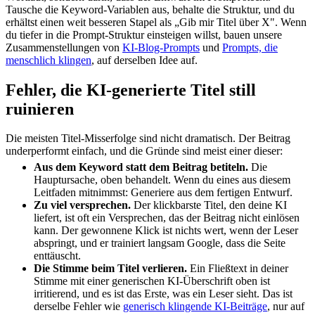
Tausche die Keyword-Variablen aus, behalte die Struktur, und du
erhältst einen weit besseren Stapel als „Gib mir Titel über X". Wenn
du tiefer in die Prompt-Struktur einsteigen willst, bauen unsere
Zusammenstellungen von
KI-Blog-Prompts
und
Prompts, die
menschlich klingen
, auf derselben Idee auf.
Fehler, die KI-generierte Titel still
ruinieren
Die meisten Titel-Misserfolge sind nicht dramatisch. Der Beitrag
underperformt einfach, und die Gründe sind meist einer dieser:
Aus dem Keyword statt dem Beitrag betiteln.
Die
Hauptursache, oben behandelt. Wenn du eines aus diesem
Leitfaden mitnimmst: Generiere aus dem fertigen Entwurf.
Zu viel versprechen.
Der klickbarste Titel, den deine KI
liefert, ist oft ein Versprechen, das der Beitrag nicht einlösen
kann. Der gewonnene Klick ist nichts wert, wenn der Leser
abspringt, und er trainiert langsam Google, dass die Seite
enttäuscht.
Die Stimme beim Titel verlieren.
Ein Fließtext in deiner
Stimme mit einer generischen KI-Überschrift oben ist
irritierend, und es ist das Erste, was ein Leser sieht. Das ist
derselbe Fehler wie
generisch klingende KI-Beiträge
, nur auf