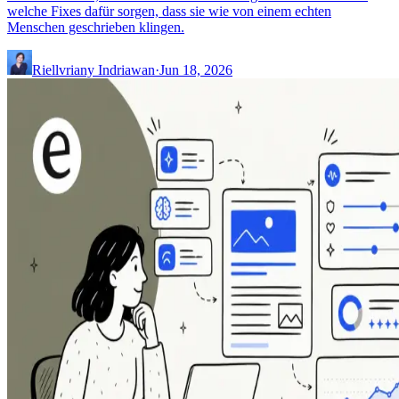
welche Fixes dafür sorgen, dass sie wie von einem echten
Menschen geschrieben klingen.
Riellvriany Indriawan
·
Jun 18, 2026