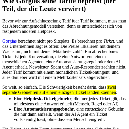
Wie Gorgias seine Tarife bepreist (der
Teil, der die Leute verwirrt)
Bevor wir zur Aufschluesselung Tarif fuer Tarif kommen, muss man
das Abrechnungsmodell verstehen, denn es unterscheidet sich von
fast jedem anderen Helpdesk.
Gorgias
berechnet nicht pro Sitzplatz. Es berechnet pro
Ticket
, und
das Unternehmen sagt es offen: Die Preise „skalieren mit deinem
Wachstum, nicht mit deiner Mitarbeiterzahl". Ein abrechenbares
Ticket ist jede Konversation, die eine Antwort von einem
menschlichen Agenten, einer Automatisierungsregel oder dem AI
Agent erhaelt. Newsletter, Spam und Auto-Responder zaehlen nicht.
Jeder Tarif kommt mit einem monatlichen Ticketkontingent, und
alles darueber wird mit einem Mehrkostensatz abgerechnet.
So weit, so einfach. Die Schwierigkeit besteht darin, dass
zwei
separate Gebuehren auf einem einzigen Ticket landen koennen
:
Eine
Helpdesk-Ticketgebuehr
, die fuer jedes Ticket gilt, das
mindestens eine Antwort erhaelt (Mensch, Regel oder AI).
Eine
Automatisierungsgebuehr
, eine
zusaetzliche
Gebuehr,
die nur dann anfaellt, wenn der AI Agent ein Ticket
vollstaendig loest, ohne dass ein Mensch eingreift.