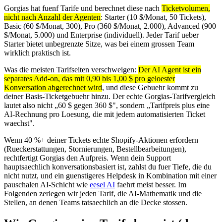
Gorgias hat fuenf Tarife und berechnet diese nach
Ticketvolumen,
nicht nach Anzahl der Agenten
: Starter (10 $/Monat, 50 Tickets),
Basic (60 $/Monat, 300), Pro (360 $/Monat, 2.000), Advanced (900
$/Monat, 5.000) und Enterprise (individuell). Jeder Tarif ueber
Starter bietet unbegrenzte Sitze, was bei einem grossen Team
wirklich praktisch ist.
Was die meisten Tarifseiten verschweigen:
Der AI Agent ist ein
separates Add-on, das mit 0,90 bis 1,00 $ pro geloester
Konversation abgerechnet wird
, und diese Gebuehr kommt zu
deiner Basis-Ticketgebuehr hinzu. Der echte Gorgias-Tarifvergleich
lautet also nicht „60 $ gegen 360 $", sondern „Tarifpreis plus eine
AI-Rechnung pro Loesung, die mit jedem automatisierten Ticket
waechst".
Wenn 40 %+ deiner Tickets echte Shopify-Aktionen erfordern
(Rueckerstattungen, Stornierungen, Bestellbearbeitungen),
rechtfertigt Gorgias den Aufpreis. Wenn dein Support
hauptsaechlich konversationsbasiert ist, zahlst du fuer Tiefe, die du
nicht nutzt, und ein guenstigeres Helpdesk in Kombination mit einer
pauschalen AI-Schicht wie
eesel AI
faehrt meist besser. Im
Folgenden zerlegen wir jeden Tarif, die AI-Mathematik und die
Stellen, an denen Teams tatsaechlich an die Decke stossen.