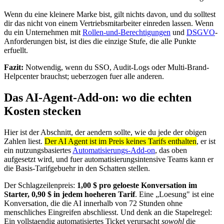
Wenn du eine kleinere Marke bist, gilt nichts davon, und du solltest
dir das nicht von einem Vertriebsmitarbeiter einreden lassen. Wenn
du ein Unternehmen mit
Rollen-und-Berechtigungen
und
DSGVO
-
Anforderungen bist, ist dies die einzige Stufe, die alle Punkte
erfuellt.
Fazit:
Notwendig, wenn du SSO, Audit-Logs oder Multi-Brand-
Helpcenter brauchst; ueberzogen fuer alle anderen.
Das AI-Agent-Add-on: wo die echten
Kosten stecken
Hier ist der Abschnitt, der aendern sollte, wie du jede der obigen
Zahlen liest.
Der AI Agent ist im Preis keines Tarifs enthalten
, er ist
ein nutzungsbasiertes
Automatisierungs-Add-on
, das oben
aufgesetzt wird, und fuer automatisierungsintensive Teams kann er
die Basis-Tarifgebuehr in den Schatten stellen.
Der Schlagzeilenpreis:
1,00 $ pro geloeste Konversation im
Starter, 0,90 $ in jedem hoeheren Tarif
. Eine „Loesung" ist eine
Konversation, die die AI innerhalb von 72 Stunden ohne
menschliches Eingreifen abschliesst. Und denk an die Stapelregel:
Ein vollstaendig automatisiertes Ticket verursacht
sowohl
die