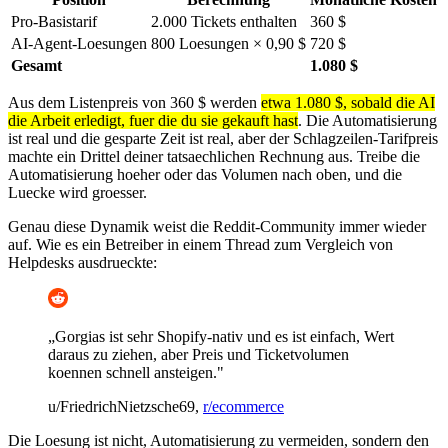
Pro-Basistarif
2.000 Tickets enthalten
360 $
AI-Agent-Loesungen
800 Loesungen × 0,90 $
720 $
Gesamt
1.080 $
Aus dem Listenpreis von 360 $ werden
etwa 1.080 $, sobald die AI
die Arbeit erledigt, fuer die du sie gekauft hast
. Die Automatisierung
ist real und die gesparte Zeit ist real, aber der Schlagzeilen-Tarifpreis
machte ein Drittel deiner tatsaechlichen Rechnung aus. Treibe die
Automatisierung hoeher oder das Volumen nach oben, und die
Luecke wird groesser.
Genau diese Dynamik weist die Reddit-Community immer wieder
auf. Wie es ein Betreiber in einem Thread zum Vergleich von
Helpdesks ausdrueckte:
„Gorgias ist sehr Shopify-nativ und es ist einfach, Wert
daraus zu ziehen, aber Preis und Ticketvolumen
koennen schnell ansteigen."
u/FriedrichNietzsche69,
r/ecommerce
Die Loesung ist nicht, Automatisierung zu vermeiden, sondern den