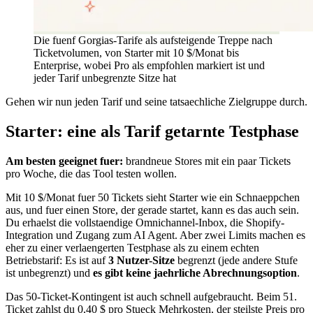
Die fuenf Gorgias-Tarife als aufsteigende Treppe nach
Ticketvolumen, von Starter mit 10 $/Monat bis
Enterprise, wobei Pro als empfohlen markiert ist und
jeder Tarif unbegrenzte Sitze hat
Gehen wir nun jeden Tarif und seine tatsaechliche Zielgruppe durch.
Starter: eine als Tarif getarnte Testphase
Am besten geeignet fuer:
brandneue Stores mit ein paar Tickets
pro Woche, die das Tool testen wollen.
Mit 10 $/Monat fuer 50 Tickets sieht Starter wie ein Schnaeppchen
aus, und fuer einen Store, der gerade startet, kann es das auch sein.
Du erhaelst die vollstaendige Omnichannel-Inbox, die Shopify-
Integration und Zugang zum AI Agent. Aber zwei Limits machen es
eher zu einer verlaengerten Testphase als zu einem echten
Betriebstarif: Es ist auf
3 Nutzer-Sitze
begrenzt (jede andere Stufe
ist unbegrenzt) und
es gibt keine jaehrliche Abrechnungsoption
.
Das 50-Ticket-Kontingent ist auch schnell aufgebraucht. Beim 51.
Ticket zahlst du 0,40 $ pro Stueck Mehrkosten, der steilste Preis pro