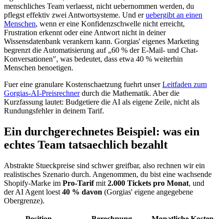
menschliches Team verlaesst, nicht uebernommen werden, du
pflegst effektiv zwei Antwortsysteme. Und er
uebergibt an einen
Menschen
, wenn er eine Konfidenzschwelle nicht erreicht,
Frustration erkennt oder eine Antwort nicht in deiner
Wissensdatenbank verankern kann. Gorgias' eigenes Marketing
begrenzt die Automatisierung auf „60 % der E-Mail- und Chat-
Konversationen", was bedeutet, dass etwa 40 % weiterhin
Menschen benoetigen.
Fuer eine granulare Kostenschaetzung fuehrt unser
Leitfaden zum
Gorgias-AI-Preisrechner
durch die Mathematik. Aber die
Kurzfassung lautet: Budgetiere die AI als eigene Zeile, nicht als
Rundungsfehler in deinem Tarif.
Ein durchgerechnetes Beispiel: was ein
echtes Team tatsaechlich bezahlt
Abstrakte Stueckpreise sind schwer greifbar, also rechnen wir ein
realistisches Szenario durch. Angenommen, du bist eine wachsende
Shopify-Marke im
Pro-Tarif
mit
2.000 Tickets pro Monat
, und
der AI Agent loest
40 % davon
(Gorgias' eigene angegebene
Obergrenze).
Position
Berechnung
Monatliche Kosten