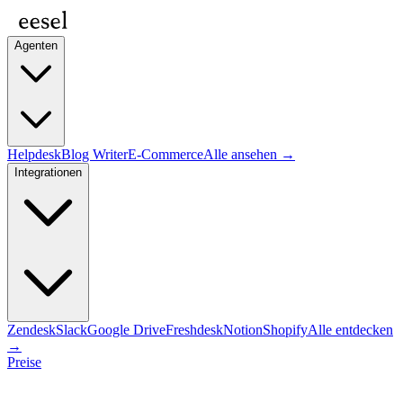
Agenten
Helpdesk
Blog Writer
E-Commerce
Alle ansehen →
Integrationen
Zendesk
Slack
Google Drive
Freshdesk
Notion
Shopify
Alle entdecken
→
Preise