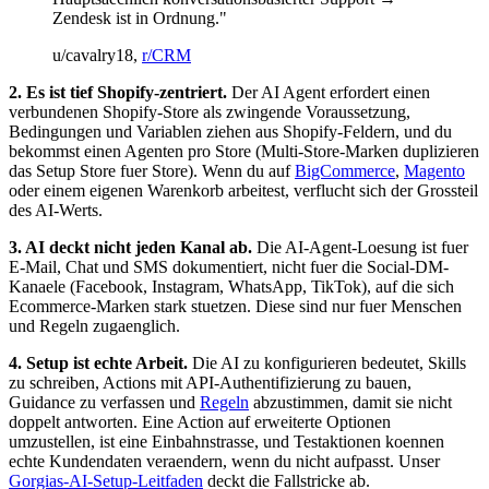
Zendesk ist in Ordnung."
u/cavalry18,
r/CRM
2. Es ist tief Shopify-zentriert.
Der AI Agent erfordert einen
verbundenen Shopify-Store als zwingende Voraussetzung,
Bedingungen und Variablen ziehen aus Shopify-Feldern, und du
bekommst einen Agenten pro Store (Multi-Store-Marken duplizieren
das Setup Store fuer Store). Wenn du auf
BigCommerce
,
Magento
oder einem eigenen Warenkorb arbeitest, verflucht sich der Grossteil
des AI-Werts.
3. AI deckt nicht jeden Kanal ab.
Die AI-Agent-Loesung ist fuer
E-Mail, Chat und SMS dokumentiert, nicht fuer die Social-DM-
Kanaele (Facebook, Instagram, WhatsApp, TikTok), auf die sich
Ecommerce-Marken stark stuetzen. Diese sind nur fuer Menschen
und Regeln zugaenglich.
4. Setup ist echte Arbeit.
Die AI zu konfigurieren bedeutet, Skills
zu schreiben, Actions mit API-Authentifizierung zu bauen,
Guidance zu verfassen und
Regeln
abzustimmen, damit sie nicht
doppelt antworten. Eine Action auf erweiterte Optionen
umzustellen, ist eine Einbahnstrasse, und Testaktionen koennen
echte Kundendaten veraendern, wenn du nicht aufpasst. Unser
Gorgias-AI-Setup-Leitfaden
deckt die Fallstricke ab.