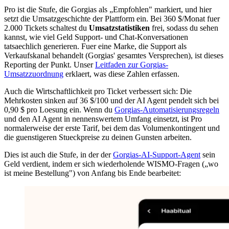
Pro ist die Stufe, die Gorgias als „Empfohlen" markiert, und hier
setzt die Umsatzgeschichte der Plattform ein. Bei 360 $/Monat fuer
2.000 Tickets schaltest du
Umsatzstatistiken
frei, sodass du sehen
kannst, wie viel Geld Support- und Chat-Konversationen
tatsaechlich generieren. Fuer eine Marke, die Support als
Verkaufskanal behandelt (Gorgias' gesamtes Versprechen), ist dieses
Reporting der Punkt. Unser
Leitfaden zur Gorgias-
Umsatzzuordnung
erklaert, was diese Zahlen erfassen.
Auch die Wirtschaftlichkeit pro Ticket verbessert sich: Die
Mehrkosten sinken auf 36 $/100 und der AI Agent pendelt sich bei
0,90 $ pro Loesung ein. Wenn du
Gorgias-Automatisierungsregeln
und den AI Agent in nennenswertem Umfang einsetzt, ist Pro
normalerweise der erste Tarif, bei dem das Volumenkontingent und
die guenstigeren Stueckpreise zu deinen Gunsten arbeiten.
Dies ist auch die Stufe, in der der
Gorgias-AI-Support-Agent
sein
Geld verdient, indem er sich wiederholende WISMO-Fragen („wo
ist meine Bestellung") von Anfang bis Ende bearbeitet: