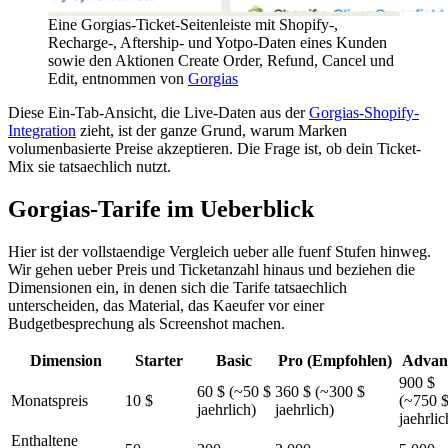
Eine Gorgias-Ticket-Seitenleiste mit Shopify-,
Recharge-, Aftership- und Yotpo-Daten eines Kunden
sowie den Aktionen Create Order, Refund, Cancel und
Edit, entnommen von
Gorgias
Diese Ein-Tab-Ansicht, die Live-Daten aus der
Gorgias-Shopify-
Integration
zieht, ist der ganze Grund, warum Marken
volumenbasierte Preise akzeptieren. Die Frage ist, ob dein Ticket-
Mix sie tatsaechlich nutzt.
Gorgias-Tarife im Ueberblick
Hier ist der vollstaendige Vergleich ueber alle fuenf Stufen hinweg.
Wir gehen ueber Preis und Ticketanzahl hinaus und beziehen die
Dimensionen ein, in denen sich die Tarife tatsaechlich
unterscheiden, das Material, das Kaeufer vor einer
Budgetbesprechung als Screenshot machen.
Dimension
Starter
Basic
Pro (Empfohlen)
Advan
900 $
60 $ (~50 $
360 $ (~300 $
Monatspreis
10 $
(~750 
jaehrlich)
jaehrlich)
jaehrlic
Enthaltene