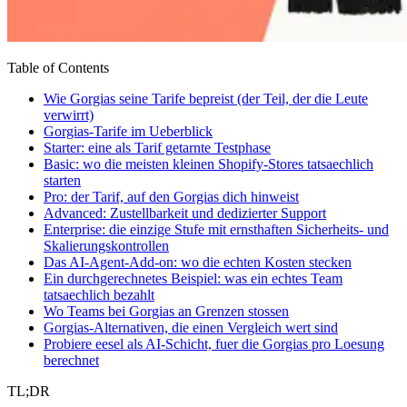
Table of Contents
Wie Gorgias seine Tarife bepreist (der Teil, der die Leute
verwirrt)
Gorgias-Tarife im Ueberblick
Starter: eine als Tarif getarnte Testphase
Basic: wo die meisten kleinen Shopify-Stores tatsaechlich
starten
Pro: der Tarif, auf den Gorgias dich hinweist
Advanced: Zustellbarkeit und dedizierter Support
Enterprise: die einzige Stufe mit ernsthaften Sicherheits- und
Skalierungskontrollen
Das AI-Agent-Add-on: wo die echten Kosten stecken
Ein durchgerechnetes Beispiel: was ein echtes Team
tatsaechlich bezahlt
Wo Teams bei Gorgias an Grenzen stossen
Gorgias-Alternativen, die einen Vergleich wert sind
Probiere eesel als AI-Schicht, fuer die Gorgias pro Loesung
berechnet
TL;DR