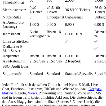
50
300
2.000
5.000
Tickets/Monat
0,40
40 $/100
36 $/10
Mehrkostensatz
36 $/100 Tickets
$/Ticket
Tickets
Tickets
Nutzer-Sitze
3
Unbegrenzt
Unbegrenzt
Unbegr
AI Agent (pro
1,00 $
0,90 $
0,90 $
0,90 $
Loesung)
Nicht
Bis zu 16
Bis zu 
Jahresrabatt
Bis zu 16 %
verfuegbar
%
%
Umsatzstatistiken
–
–
✅
✅
Dedizierter E-
–
–
–
✅
Mail-Server
Helpcenter
Bis zu 10
Bis zu 10
Bis zu 10
Bis zu 
API-Ratenlimit
2 Req/Sek
2 Req/Sek
2 Req/Sek
2 Req/
SSO, Audit-Logs
–
–
–
–
Supportstufe
Standard
Standard
Standard/Spezialist
Speziali
Jeder Tarif teilt sich denselben Omnichannel-Kern: E-Mail, Live-
Chat, Facebook, Instagram, TikTok und WhatsApp, dazu
Gorgias-
Makros
, Regeln,
Views
, Zuweisung und Routing. Voice und SMS
sind in jedem Tarif kostenpflichtige Add-ons. Die Unterschiede, die
den Ausschlag geben, sind die Sitze (Starters 3-Nutzer-Limit), die
Umsatzzuordnung (Pro und hoeher) und die ausschliesslich im