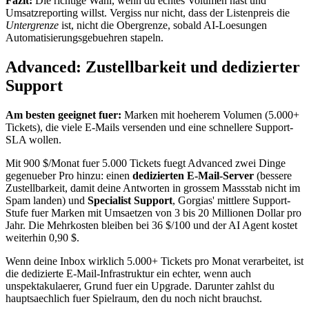
Fazit:
Die richtige Wahl, wenn du echtes Volumen hast und
Umsatzreporting willst. Vergiss nur nicht, dass der Listenpreis die
Untergrenze
ist, nicht die Obergrenze, sobald AI-Loesungen
Automatisierungsgebuehren stapeln.
Advanced: Zustellbarkeit und dedizierter
Support
Am besten geeignet fuer:
Marken mit hoeherem Volumen (5.000+
Tickets), die viele E-Mails versenden und eine schnellere Support-
SLA wollen.
Mit 900 $/Monat fuer 5.000 Tickets fuegt Advanced zwei Dinge
gegenueber Pro hinzu: einen
dedizierten E-Mail-Server
(bessere
Zustellbarkeit, damit deine Antworten in grossem Massstab nicht im
Spam landen) und
Specialist Support
, Gorgias' mittlere Support-
Stufe fuer Marken mit Umsaetzen von 3 bis 20 Millionen Dollar pro
Jahr. Die Mehrkosten bleiben bei 36 $/100 und der AI Agent kostet
weiterhin 0,90 $.
Wenn deine Inbox wirklich 5.000+ Tickets pro Monat verarbeitet, ist
die dedizierte E-Mail-Infrastruktur ein echter, wenn auch
unspektakulaerer, Grund fuer ein Upgrade. Darunter zahlst du
hauptsaechlich fuer Spielraum, den du noch nicht brauchst.