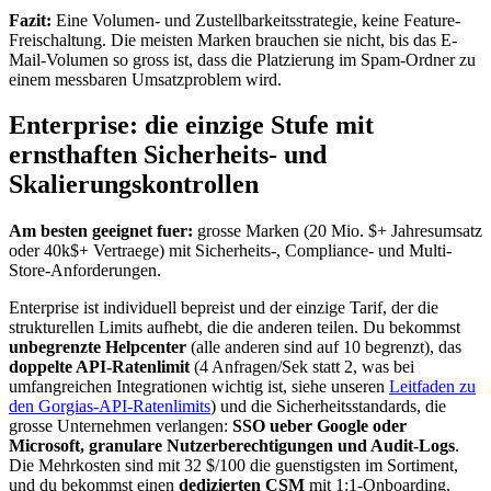
Fazit:
Eine Volumen- und Zustellbarkeitsstrategie, keine Feature-
Freischaltung. Die meisten Marken brauchen sie nicht, bis das E-
Mail-Volumen so gross ist, dass die Platzierung im Spam-Ordner zu
einem messbaren Umsatzproblem wird.
Enterprise: die einzige Stufe mit
ernsthaften Sicherheits- und
Skalierungskontrollen
Am besten geeignet fuer:
grosse Marken (20 Mio. $+ Jahresumsatz
oder 40k$+ Vertraege) mit Sicherheits-, Compliance- und Multi-
Store-Anforderungen.
Enterprise ist individuell bepreist und der einzige Tarif, der die
strukturellen Limits aufhebt, die die anderen teilen. Du bekommst
unbegrenzte Helpcenter
(alle anderen sind auf 10 begrenzt), das
doppelte API-Ratenlimit
(4 Anfragen/Sek statt 2, was bei
umfangreichen Integrationen wichtig ist, siehe unseren
Leitfaden zu
den Gorgias-API-Ratenlimits
) und die Sicherheitsstandards, die
grosse Unternehmen verlangen:
SSO ueber Google oder
Microsoft, granulare Nutzerberechtigungen und Audit-Logs
.
Die Mehrkosten sind mit 32 $/100 die guenstigsten im Sortiment,
und du bekommst einen
dedizierten CSM
mit 1:1-Onboarding.