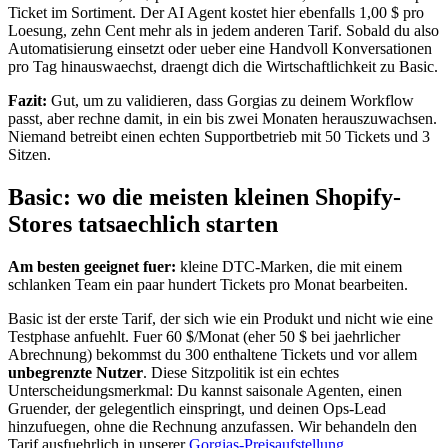
Ticket im Sortiment. Der AI Agent kostet hier ebenfalls 1,00 $ pro
Loesung, zehn Cent mehr als in jedem anderen Tarif. Sobald du also
Automatisierung einsetzt oder ueber eine Handvoll Konversationen
pro Tag hinauswaechst, draengt dich die Wirtschaftlichkeit zu Basic.
Fazit:
Gut, um zu validieren, dass Gorgias zu deinem Workflow
passt, aber rechne damit, in ein bis zwei Monaten herauszuwachsen.
Niemand betreibt einen echten Supportbetrieb mit 50 Tickets und 3
Sitzen.
Basic: wo die meisten kleinen Shopify-
Stores tatsaechlich starten
Am besten geeignet fuer:
kleine DTC-Marken, die mit einem
schlanken Team ein paar hundert Tickets pro Monat bearbeiten.
Basic ist der erste Tarif, der sich wie ein Produkt und nicht wie eine
Testphase anfuehlt. Fuer 60 $/Monat (eher 50 $ bei jaehrlicher
Abrechnung) bekommst du 300 enthaltene Tickets und vor allem
unbegrenzte Nutzer
. Diese Sitzpolitik ist ein echtes
Unterscheidungsmerkmal: Du kannst saisonale Agenten, einen
Gruender, der gelegentlich einspringt, und deinen Ops-Lead
hinzufuegen, ohne die Rechnung anzufassen. Wir behandeln den
Tarif ausfuehrlich in unserer
Gorgias-Preisaufstellung
.