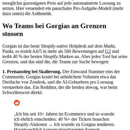
moeglichst guenstigsten Preis auf jede automatisierte Loesung zu
setzen. Hier veraendert ein pauschales Pro-Aufgabe-Modell (mehr
dazu unten) die Arithmetik.
Wo Teams bei Gorgias an Grenzen
stossen
Gorgias ist das beste Shopify-native Helpdesk auf dem Markt,
Punkt, es erzielt 4,6/5 in mehr als 560 Bewertungen auf
G2
und
treibt 40 % der besten Shopify-Marken an. Aber jedes Tool hat seine
Grenzen, und das sind die, die Teams zur Suche bewegen:
1. Preisanstieg bei Skalierung.
Der Einwand Nummer eins der
Community. Gorgias kostet bei aehnlichem Volumen etwa das
Dreifache von Zendesk, und die AI-Gebuehren pro Loesung
verstaerken das. Ein Redditor, der die beiden abwog, war beim
Schwellenwert direkt:
„Ich bin seit 10+ Jahren im Ecommerce und so wuerde
ich ehrlich entscheiden: 40 %+ der Tickets brauchen
Shopify-Aktionen → Ich wuerde zu Gorgias tendieren.
Hauptsaechlich konversationsbasierter Support →