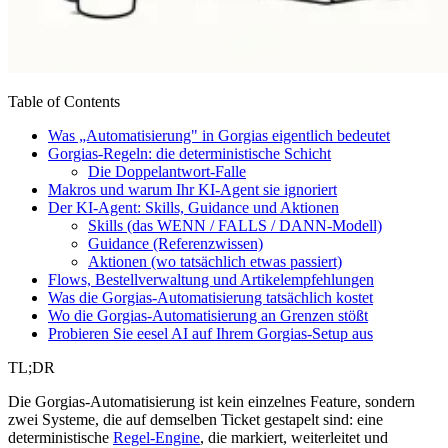
Table of Contents
Was „Automatisierung" in Gorgias eigentlich bedeutet
Gorgias-Regeln: die deterministische Schicht
Die Doppelantwort-Falle
Makros und warum Ihr KI-Agent sie ignoriert
Der KI-Agent: Skills, Guidance und Aktionen
Skills (das WENN / FALLS / DANN-Modell)
Guidance (Referenzwissen)
Aktionen (wo tatsächlich etwas passiert)
Flows, Bestellverwaltung und Artikelempfehlungen
Was die Gorgias-Automatisierung tatsächlich kostet
Wo die Gorgias-Automatisierung an Grenzen stößt
Probieren Sie eesel AI auf Ihrem Gorgias-Setup aus
TL;DR
Die Gorgias-Automatisierung ist kein einzelnes Feature, sondern
zwei Systeme, die auf demselben Ticket gestapelt sind: eine
deterministische
Regel-Engine
, die markiert, weiterleitet und