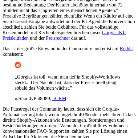
bestimmte Bedeutung: Der Käufer „benötigt innerhalb von 72
Stunden nicht das Eingreifen eines menschlichen Agenten."
Proaktive Begrüßungen zählen ebenfalls: Wenn ein Käufer auf eine
Search-assist-Eingabe antwortet und der KI-Agent die Konversation
abschließt, zahlen Sie beide Gebühren. Für das vollständige
Kostenmodell mit Rechenbeispielen brechen unser
Gorgias-KI-
Preisleitfaden
und der
Preisrechner
das auf.
Das ist der größte Einwand in der Community und er ist auf
Reddit
konsistent:
„Gorgias ist toll, wenn man tief in Shopify-Workflows
steckt... Der Nachteil ist, dass der Preis schnell steigt,
sobald das Volumen wächst."
u/ShoddyPut8089,
r/CRM
Die Faustregel der Community lautet, dass sich die Gorgias-
Automatisierung lohnt, wenn ungefähr 40 % oder mehr Ihrer Tickets
direkte Shopify-Aktionen wie Erstattungen, Stornierungen und
Bestelländerungen erfordern. Wenn der Großteil Ihres Volumens
konversationeller FAQ-Support ist, zahlen Sie pro Lösung einen
Aufschlag für Aktionen, die Sie selten nutzen.