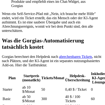
Produkte und empfiehlt eines im Chat-Widget, aus
Gorgias
Wenn ein Self-Service-Pfad mit „Nein, ich brauche mehr Hilfe"
endet, wird ein Ticket erstellt, das ein Mensch oder der KI-Agent
aufnimmt. Es ist eine saubere Übergabe und auch ein
Abrechnungsereignis, womit wir bei dem Punkt sind, den alle
unterschätzen.
Was die Gorgias-Automatisierung
tatsächlich kostet
Gorgias berechnet den Helpdesk nach
abrechenbaren Tickets
, nicht
nach Plätzen, und der KI-Agent ist ein separates nutzungsbasiertes
Add-on. Hier die Tarifstruktur.
Inkludie
Startpreis
Helpdesk-
Plan
Tickets/Monat
KI-Agen
(monatlich)
Überschreitung
Lösung
ab 10
Starter
50
0,40 $ / Ticket
0
$/Monat
ab 50
40 $ / 100
Basic
300
60
$/Monat
Tickets