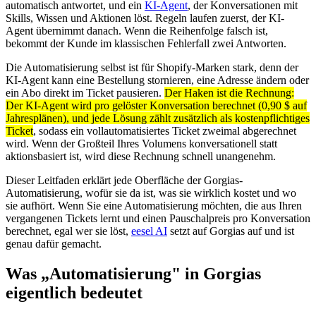
automatisch antwortet, und ein
KI-Agent
, der Konversationen mit
Skills, Wissen und Aktionen löst. Regeln laufen zuerst, der KI-
Agent übernimmt danach. Wenn die Reihenfolge falsch ist,
bekommt der Kunde im klassischen Fehlerfall zwei Antworten.
Die Automatisierung selbst ist für Shopify-Marken stark, denn der
KI-Agent kann eine Bestellung stornieren, eine Adresse ändern oder
ein Abo direkt im Ticket pausieren.
Der Haken ist die Rechnung:
Der KI-Agent wird pro gelöster Konversation berechnet (0,90 $ auf
Jahresplänen), und jede Lösung zählt zusätzlich als kostenpflichtiges
Ticket
, sodass ein vollautomatisiertes Ticket zweimal abgerechnet
wird. Wenn der Großteil Ihres Volumens konversationell statt
aktionsbasiert ist, wird diese Rechnung schnell unangenehm.
Dieser Leitfaden erklärt jede Oberfläche der Gorgias-
Automatisierung, wofür sie da ist, was sie wirklich kostet und wo
sie aufhört. Wenn Sie eine Automatisierung möchten, die aus Ihren
vergangenen Tickets lernt und einen Pauschalpreis pro Konversation
berechnet, egal wer sie löst,
eesel AI
setzt auf Gorgias auf und ist
genau dafür gemacht.
Was „Automatisierung" in Gorgias
eigentlich bedeutet