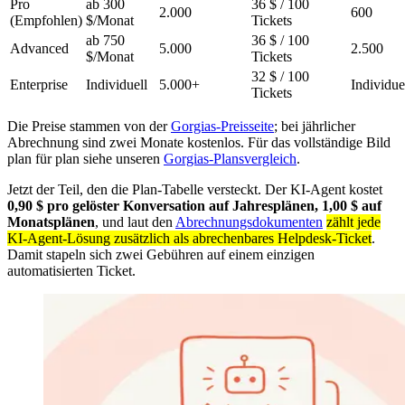
Pro
ab 300
36 $ / 100
2.000
600
(Empfohlen)
$/Monat
Tickets
ab 750
36 $ / 100
Advanced
5.000
2.500
$/Monat
Tickets
32 $ / 100
Enterprise
Individuell
5.000+
Individue
Tickets
Die Preise stammen von der
Gorgias-Preisseite
; bei jährlicher
Abrechnung sind zwei Monate kostenlos. Für das vollständige Bild
plan für plan siehe unseren
Gorgias-Plansvergleich
.
Jetzt der Teil, den die Plan-Tabelle versteckt. Der KI-Agent kostet
0,90 $ pro gelöster Konversation auf Jahresplänen, 1,00 $ auf
Monatsplänen
, und laut den
Abrechnungsdokumenten
zählt jede
KI-Agent-Lösung zusätzlich als abrechenbares Helpdesk-Ticket
.
Damit stapeln sich zwei Gebühren auf einem einzigen
automatisierten Ticket.