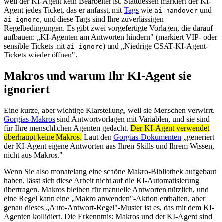
weil der KI-Agent kein Bearbeiter ist. Stattdessen markiert der KI-
Agent jedes Ticket, das er anfasst, mit
Tags
wie
und
ai_handover
, und diese Tags sind Ihre zuverlässigen
ai_ignore
Regelbedingungen. Es gibt zwei vorgefertigte Vorlagen, die darauf
aufbauen: „KI-Agenten am Antworten hindern" (markiert VIP- oder
sensible Tickets mit
) und „Niedrige CSAT-KI-Agent-
ai_ignore
Tickets wieder öffnen".
Makros und warum Ihr KI-Agent sie
ignoriert
Eine kurze, aber wichtige Klarstellung, weil sie Menschen verwirrt.
Gorgias-Makros
sind Antwortvorlagen mit Variablen, und sie sind
für Ihre menschlichen Agenten gedacht.
Der KI-Agent verwendet
überhaupt keine Makros.
Laut den
Gorgias-Dokumenten
„generiert
der KI-Agent eigene Antworten aus Ihren Skills und Ihrem Wissen,
nicht aus Makros."
Wenn Sie also monatelang eine schöne Makro-Bibliothek aufgebaut
haben, lässt sich diese Arbeit nicht auf die KI-Automatisierung
übertragen. Makros bleiben für manuelle Antworten nützlich, und
eine Regel kann eine „Makro anwenden"-Aktion enthalten, aber
genau dieses „Auto-Antwort-Regel"-Muster ist es, das mit dem KI-
Agenten kollidiert. Die Erkenntnis: Makros und der KI-Agent sind