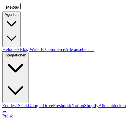
Agenten
Helpdesk
Blog Writer
E-Commerce
Alle ansehen →
Integrationen
Zendesk
Slack
Google Drive
Freshdesk
Notion
Shopify
Alle entdecken
→
Preise