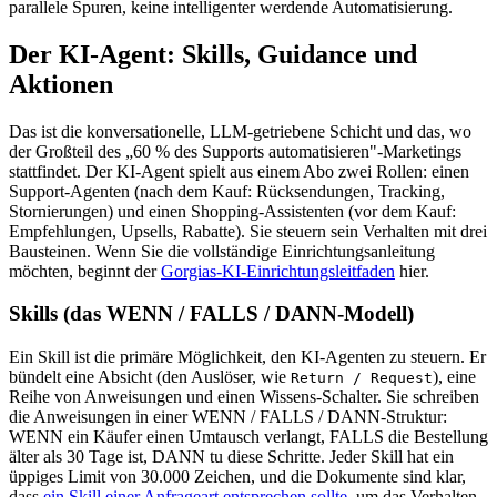
parallele Spuren, keine intelligenter werdende Automatisierung.
Der KI-Agent: Skills, Guidance und
Aktionen
Das ist die konversationelle, LLM-getriebene Schicht und das, wo
der Großteil des „60 % des Supports automatisieren"-Marketings
stattfindet. Der KI-Agent spielt aus einem Abo zwei Rollen: einen
Support-Agenten (nach dem Kauf: Rücksendungen, Tracking,
Stornierungen) und einen Shopping-Assistenten (vor dem Kauf:
Empfehlungen, Upsells, Rabatte). Sie steuern sein Verhalten mit drei
Bausteinen. Wenn Sie die vollständige Einrichtungsanleitung
möchten, beginnt der
Gorgias-KI-Einrichtungsleitfaden
hier.
Skills (das WENN / FALLS / DANN-Modell)
Ein Skill ist die primäre Möglichkeit, den KI-Agenten zu steuern. Er
bündelt eine Absicht (den Auslöser, wie
), eine
Return / Request
Reihe von Anweisungen und einen Wissens-Schalter. Sie schreiben
die Anweisungen in einer WENN / FALLS / DANN-Struktur:
WENN ein Käufer einen Umtausch verlangt, FALLS die Bestellung
älter als 30 Tage ist, DANN tu diese Schritte. Jeder Skill hat ein
üppiges Limit von 30.000 Zeichen, und die Dokumente sind klar,
dass
ein Skill einer Anfrageart entsprechen sollte
, um das Verhalten