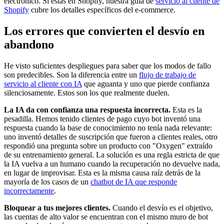
electrónico. Si estás en Shopify, nuestra guía de
servicio al cliente de
Shopify
cubre los detalles específicos del e-commerce.
Los errores que convierten el desvío en
abandono
He visto suficientes despliegues para saber que los modos de fallo
son predecibles. Son la diferencia entre un
flujo de trabajo de
servicio al cliente con IA
que aguanta y uno que pierde confianza
silenciosamente. Estos son los que realmente duelen.
La IA da con confianza una respuesta incorrecta.
Esta es la
pesadilla. Hemos tenido clientes de pago cuyo bot inventó una
respuesta cuando la base de conocimiento no tenía nada relevante:
uno inventó detalles de suscripción que fueron a clientes reales, otro
respondió una pregunta sobre un producto con "Oxygen" extraído
de su entrenamiento general. La solución es una regla estricta de que
la IA vuelva a un humano cuando la recuperación no devuelve nada,
en lugar de improvisar. Esta es la misma causa raíz detrás de la
mayoría de los casos de un
chatbot de IA que responde
incorrectamente
.
Bloquear a tus mejores clientes.
Cuando el desvío es el objetivo,
las cuentas de alto valor se encuentran con el mismo muro de bot