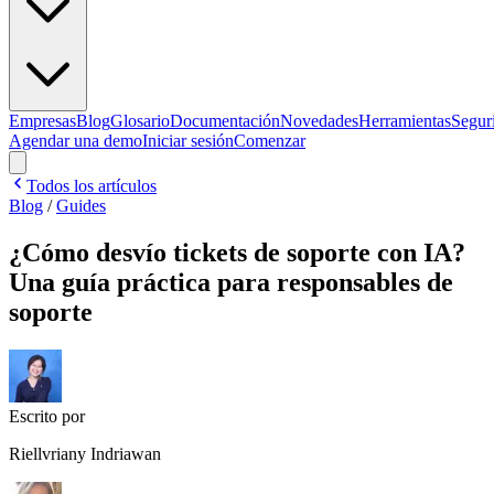
Empresas
Blog
Glosario
Documentación
Novedades
Herramientas
Segur
Agendar una demo
Iniciar sesión
Comenzar
Todos los artículos
Blog
/
Guides
¿Cómo desvío tickets de soporte con IA?
Una guía práctica para responsables de
soporte
Escrito por
Riellvriany Indriawan