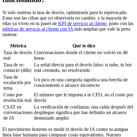
Si solo rastreas la tasa de desvío, optimizarás para lo equivocado.
Estas son las cifras que yo observaría en cambio, y la mayoría de
ellas ya viven en tu panel de
KPI de servicio al cliente
, junto con las
métricas de servicio al cliente con IA
más amplias que vale la pena
rastrear.
Métrica
Qué te dice
Tasa de desvío
Conversaciones donde el cliente no volvió en 48
real
horas
Tasa de re-
La señal directa para el desvío falso; si sube, tu bot
contacto (48h)
está cerrando, no resolviendo
Tasa de
Un pico en una categoría significa una brecha de
escalación por
conocimiento o alcance incorrecto
tema
Costo por
El número que le importa a tu CFO, no el costo por
resolución real
desvío
CSAT en
La verificación de confianza; una caída después del
conversaciones
despliegue significa que has definido un alcance
de IA
demasiado amplio
El movimiento honesto es medir el desvío de IA contra tu antigua
línea base humana para comparar cosas equivalentes. Nuestro