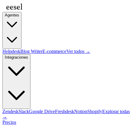
Agentes
Helpdesk
Blog Writer
E-commerce
Ver todos →
Integraciones
Zendesk
Slack
Google Drive
Freshdesk
Notion
Shopify
Explorar todas
→
Precios