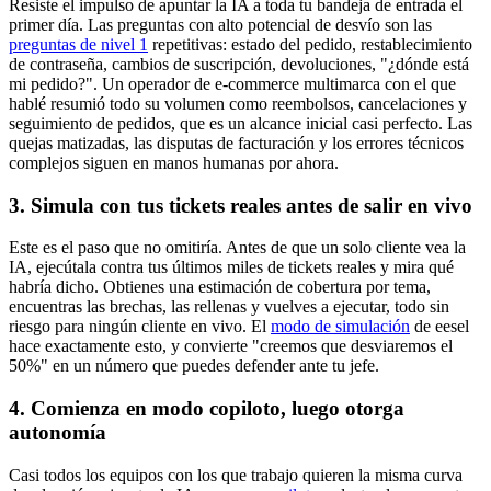
Resiste el impulso de apuntar la IA a toda tu bandeja de entrada el
primer día. Las preguntas con alto potencial de desvío son las
preguntas de nivel 1
repetitivas: estado del pedido, restablecimiento
de contraseña, cambios de suscripción, devoluciones, "¿dónde está
mi pedido?". Un operador de e-commerce multimarca con el que
hablé resumió todo su volumen como reembolsos, cancelaciones y
seguimiento de pedidos, que es un alcance inicial casi perfecto. Las
quejas matizadas, las disputas de facturación y los errores técnicos
complejos siguen en manos humanas por ahora.
3. Simula con tus tickets reales antes de salir en vivo
Este es el paso que no omitiría. Antes de que un solo cliente vea la
IA, ejecútala contra tus últimos miles de tickets reales y mira qué
habría dicho. Obtienes una estimación de cobertura por tema,
encuentras las brechas, las rellenas y vuelves a ejecutar, todo sin
riesgo para ningún cliente en vivo. El
modo de simulación
de eesel
hace exactamente esto, y convierte "creemos que desviaremos el
50%" en un número que puedes defender ante tu jefe.
4. Comienza en modo copiloto, luego otorga
autonomía
Casi todos los equipos con los que trabajo quieren la misma curva