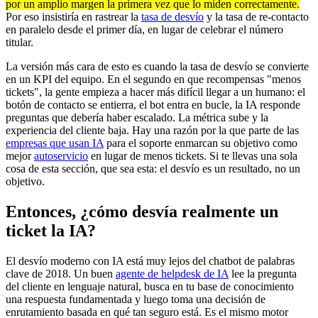
por un amplio margen la primera vez que lo miden correctamente.
Por eso insistiría en rastrear la
tasa de desvío
y la tasa de re-contacto
en paralelo desde el primer día, en lugar de celebrar el número
titular.
La versión más cara de esto es cuando la tasa de desvío se convierte
en un KPI del equipo. En el segundo en que recompensas "menos
tickets", la gente empieza a hacer más difícil llegar a un humano: el
botón de contacto se entierra, el bot entra en bucle, la IA responde
preguntas que debería haber escalado. La métrica sube y la
experiencia del cliente baja. Hay una razón por la que parte de las
empresas que usan IA
para el soporte enmarcan su objetivo como
mejor
autoservicio
en lugar de menos tickets. Si te llevas una sola
cosa de esta sección, que sea esta: el desvío es un resultado, no un
objetivo.
Entonces, ¿cómo desvía realmente un
ticket la IA?
El desvío moderno con IA está muy lejos del chatbot de palabras
clave de 2018. Un buen
agente de helpdesk de IA
lee la pregunta
del cliente en lenguaje natural, busca en tu base de conocimiento
una respuesta fundamentada y luego toma una decisión de
enrutamiento basada en qué tan seguro está. Es el mismo motor