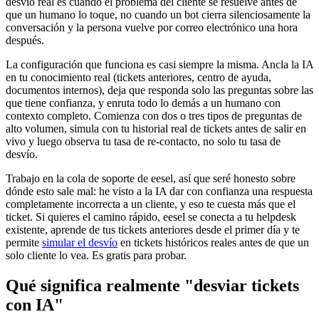
desvío real es cuando el problema del cliente se resuelve antes de
que un humano lo toque, no cuando un bot cierra silenciosamente la
conversación y la persona vuelve por correo electrónico una hora
después.
La configuración que funciona es casi siempre la misma. Ancla la IA
en tu conocimiento real (tickets anteriores, centro de ayuda,
documentos internos), deja que responda solo las preguntas sobre las
que tiene confianza, y enruta todo lo demás a un humano con
contexto completo. Comienza con dos o tres tipos de preguntas de
alto volumen, simula con tu historial real de tickets antes de salir en
vivo y luego observa tu tasa de re-contacto, no solo tu tasa de
desvío.
Trabajo en la cola de soporte de eesel, así que seré honesto sobre
dónde esto sale mal: he visto a la IA dar con confianza una respuesta
completamente incorrecta a un cliente, y eso te cuesta más que el
ticket. Si quieres el camino rápido, eesel se conecta a tu helpdesk
existente, aprende de tus tickets anteriores desde el primer día y te
permite
simular el desvío
en tickets históricos reales antes de que un
solo cliente lo vea. Es gratis para probar.
Qué significa realmente "desviar tickets
con IA"