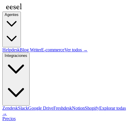
Agentes
Helpdesk
Blog Writer
E-commerce
Ver todos →
Integraciones
Zendesk
Slack
Google Drive
Freshdesk
Notion
Shopify
Explorar todas
→
Precios