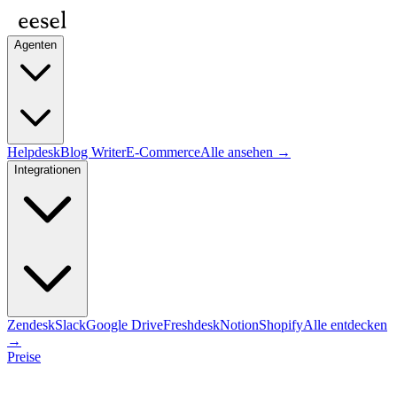
Agenten
Helpdesk
Blog Writer
E-Commerce
Alle ansehen →
Integrationen
Zendesk
Slack
Google Drive
Freshdesk
Notion
Shopify
Alle entdecken
→
Preise