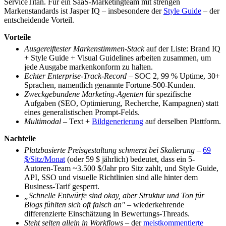
ServiceTitan. Für ein SaaS-Marketingteam mit strengen
Markenstandards ist Jasper IQ – insbesondere der
Style Guide
– der
entscheidende Vorteil.
Vorteile
Ausgereiftester Markenstimmen-Stack
auf der Liste: Brand IQ
+ Style Guide + Visual Guidelines arbeiten zusammen, um
jede Ausgabe markenkonform zu halten.
Echter Enterprise-Track-Record
– SOC 2, 99 % Uptime, 30+
Sprachen, namentlich genannte Fortune-500-Kunden.
Zweckgebundene Marketing-Agenten
für spezifische
Aufgaben (SEO, Optimierung, Recherche, Kampagnen) statt
eines generalistischen Prompt-Felds.
Multimodal
– Text +
Bildgenerierung
auf derselben Plattform.
Nachteile
Platzbasierte Preisgestaltung schmerzt bei Skalierung
–
69
$/Sitz/Monat
(oder 59 $ jährlich) bedeutet, dass ein 5-
Autoren-Team ~3.500 $/Jahr pro Sitz zahlt, und Style Guide,
API, SSO und visuelle Richtlinien sind alle hinter dem
Business-Tarif gesperrt.
„Schnelle Entwürfe sind okay, aber Struktur und Ton für
Blogs fühlten sich oft falsch an"
– wiederkehrende
differenzierte Einschätzung in Bewertungs-Threads.
Steht selten allein in Workflows
– der
meistkommentierte