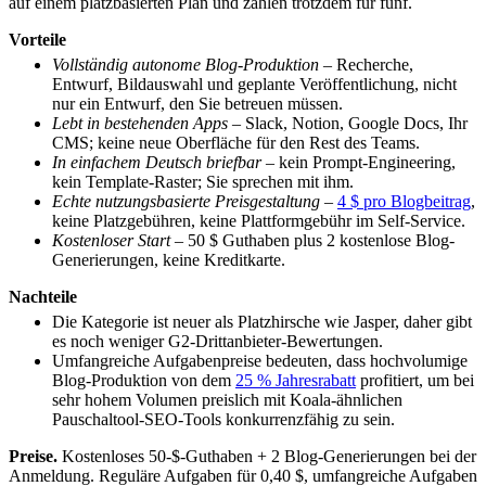
auf einem platzbasierten Plan und zahlen trotzdem für fünf.
Vorteile
Vollständig autonome Blog-Produktion
– Recherche,
Entwurf, Bildauswahl und geplante Veröffentlichung, nicht
nur ein Entwurf, den Sie betreuen müssen.
Lebt in bestehenden Apps
– Slack, Notion, Google Docs, Ihr
CMS; keine neue Oberfläche für den Rest des Teams.
In einfachem Deutsch briefbar
– kein Prompt-Engineering,
kein Template-Raster; Sie sprechen mit ihm.
Echte nutzungsbasierte Preisgestaltung
–
4 $ pro Blogbeitrag
,
keine Platzgebühren, keine Plattformgebühr im Self-Service.
Kostenloser Start
– 50 $ Guthaben plus 2 kostenlose Blog-
Generierungen, keine Kreditkarte.
Nachteile
Die Kategorie ist neuer als Platzhirsche wie Jasper, daher gibt
es noch weniger G2-Drittanbieter-Bewertungen.
Umfangreiche Aufgabenpreise bedeuten, dass hochvolumige
Blog-Produktion von dem
25 % Jahresrabatt
profitiert, um bei
sehr hohem Volumen preislich mit Koala-ähnlichen
Pauschaltool-SEO-Tools konkurrenzfähig zu sein.
Preise.
Kostenloses 50-$-Guthaben + 2 Blog-Generierungen bei der
Anmeldung. Reguläre Aufgaben für 0,40 $, umfangreiche Aufgaben