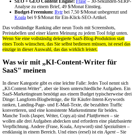
SEO + GEO Content Engine:
Frase
– 30-Sekunden-SERP-
Analyse zu einem Brief, 49 $/Monat Einstieg.
Budget-Freemium:
Rytr
bei 7,50 $/Monat unbegrenzt und
Koala
bei 9 $/Monat für Ein-Klick-SEO-Artikel.
Das vollständige Ranking aller neun Tools mit Screenshots,
Preistabellen und einer klaren Meinung zu jedem Tool folgt unten.
Wenn Sie eine vollständig delegierte SaaS-Blog-Produktion statt
eines Tools wünschen, das Sie selbst bedienen müssen, ist eesel das
einzige in dieser Auswahl, das das wirklich leistet.
Was wir mit „KI-Content-Writer für
SaaS" meinen
In dieser Kategorie gibt es eine leichte Falle: Jedes Tool nennt sich
„KI-Content-Writer", aber sie lösen unterschiedliche Aufgaben. Ein
SaaS-Marketingteam benötigt aus einem Budget typischerweise drei
Dinge: Langform-Blogbeiträge, die für Käufer-Intent-Keywords
ranken, Landing-Page- und E-Mail-Texte, die bezahlten Traffic
konvertieren, und eine konsistente Markenstimme für beides.
Manche Tools (Jasper, Writer, Copy.ai) sind
Plattformen
– sie
wollen alle drei Aufgaben abdecken und erfordern eine platzbasierte
Verpflichtung. Andere (Frase, Koala, Anyword) sind
Spezialisten
–
erstklassig in einem Bereich. Und eines (eesel) ist ein
Agent
– Sie