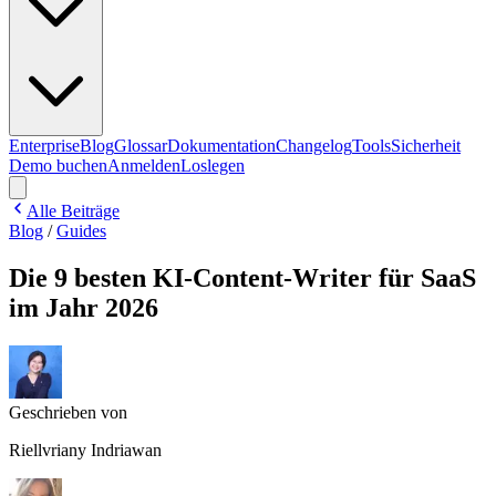
Enterprise
Blog
Glossar
Dokumentation
Changelog
Tools
Sicherheit
Demo buchen
Anmelden
Loslegen
Alle Beiträge
Blog
/
Guides
Die 9 besten KI-Content-Writer für SaaS
im Jahr 2026
Geschrieben von
Riellvriany Indriawan