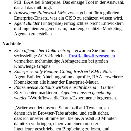
PCI; BAA bei Enterprise. Das einzige Tool in der Auswahl,
das all das mitbringt.
Hauseigene Palmyra-LLMs
, zweckgebaut für regulierten
Enterprise-Einsatz, was ein CISO zu schätzen wissen wird.
Agent Builder
(Enterprise) ermöglicht es Nicht-Entwicklern
und Ingenieuren gemeinsam, markengeschützte Marketing-
Agenten zu erstellen.
Nachteile
Kein öffentlicher Dollarbetrag
– erwarten Sie fünf- bis
sechsstellige ACV-Bereiche.
TrustRadius-Rezensenten
vermerken mehrminütige Abfragezeiten bei großen
Knowledge Graphs.
Enterprise-only Feature-Gating frustriert KMU-Nutzer
–
Agent Builder, Abteilungsstimmenprofile, BAA, erweiterte
Konnektoren alle hinter der Enterprise-Mauer.
Phasenweise Rollouts wirken einschränkend
– Gartner-
Rezensenten markieren
„Agenten müssen genehmigt
werden"
-Workflows, die Team-Experimente begrenzen.
„Writer wendet unseren Schreibstil auf Texte an, an
denen ich in Browser-Tabs arbeite, und stellt sicher,
dass ich unserer Stimme treu bleibe. Anstatt 30 Minuten
damit zu verbringen, einen von einem unserer
Ingenieure geschriebenen Blogbeitrag zu lesen, und