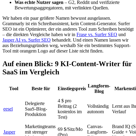
Was echte Nutzer sagen
– G2, Reddit und verifizierte
Bewertungsaggregatoren, mit verlinkten Quellen.
Wir haben ein paar größere Namen bewusst ausgelassen.
Grammarly ist ein Schreibassistent, kein Content-Generator. Surfer
SEO ist ein Optimierer, der ein anderes Tool zum Schreiben benötigt
– die direkten Vergleiche haben wir in
Frase vs. Surfer SEO
und
Jasper AI vs. Surfer SEO
behandelt. Und einen Namen lassen wir
aus Beziehungsgründen weg, weshalb Sie ein bestimmtes Support-
Tool mit orangem Logo auf dieser Liste nicht finden.
Auf einen Blick: 9 KI-Content-Writer für
SaaS im Vergleich
Langform-
Tool
Beste für
Einstiegspreis
Markenst
Blog
4 $ pro
Delegierte
Beitrag (2
Vollständig
Lernt aus I
eesel
SaaS-Blog-
kostenlos im
autonom
Verlauf
Produktion
Test)
Marketingteams
Canvas-
Brand IQ (S
69 $/Sitz/Mo
Jasper
mit strenger
Langform-
Guide + Voi
(Pro)