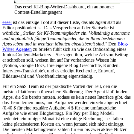
Das eesel KI-Blog-Writer-Dashboard, ein autonomer
Content-Erstellungsagent
eesel
ist das einzige Tool auf dieser Liste, das als
Agent
statt als
Editor positioniert ist. Das Versprechen auf der Startseite ist
wörtlich:
„Stellen Sie KI-Teammitglieder ein. Vollständig autonome
und unglaublich fähige Teammitglieder, die in Ihren bestehenden
Apps leben und in wenigen Minuten einsatzbereit sind."
Den
Blog-
Writer-Agenten
zu briefen fühlt sich an wie das Onboarding eines
Junior-Content-Marketers – Sie sagen ihm, welche Art von Beitrag
er schreiben soll, weisen ihn auf Ihr vorhandenes Wissen hin
(Notion, Google Docs, Ihre eigene Blog-Geschichte, Kunden-
Interview-Transkripte), und es erledigt Recherche, Entwurf,
Bildauswahl und Veröffentlichung eigenständig.
Für ein SaaS-Team ist der praktische Vorteil der Teil, den die
meisten Plattformen übersehen: Skalierung. Der Agent läuft in den
Apps, die Sie bereits nutzen, sodass es kein neues Interface gibt, das
das Team lernen muss, und Aufgaben werden einzeln abgerechnet
(0,40 $ für eine reguläre Aufgabe, 4 $ für eine umfangreiche
Aufgabe wie einen Blogbeitrag). Ein Pay-per-Blog-Modell
bedeutet: ein ruhiger Monat ist eine ruhige Rechnung – es fallen
keine platzbasierten Kosten an, wenn jemand sich nicht einloggt.
Die meisten Marketingteams zahlen für ein bis zwei aktive Nutzer