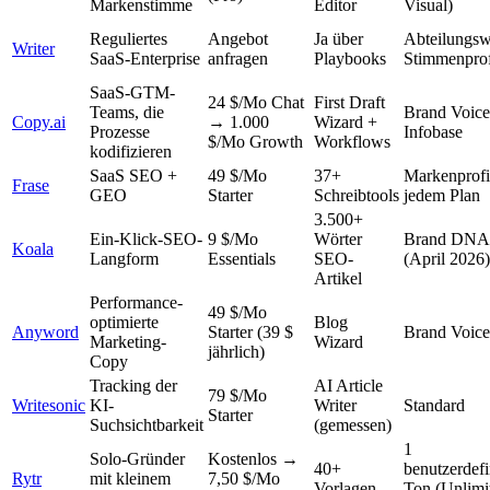
Markenstimme
Editor
Visual)
Reguliertes
Angebot
Ja über
Abteilungsw
Writer
SaaS-Enterprise
anfragen
Playbooks
Stimmenprof
SaaS-GTM-
24 $/Mo Chat
First Draft
Teams, die
Brand Voice
Copy.ai
→ 1.000
Wizard +
Prozesse
Infobase
$/Mo Growth
Workflows
kodifizieren
SaaS SEO +
49 $/Mo
37+
Markenprofi
Frase
GEO
Starter
Schreibtools
jedem Plan
3.500+
Ein-Klick-SEO-
9 $/Mo
Wörter
Brand DNA
Koala
Langform
Essentials
SEO-
(April 2026)
Artikel
Performance-
49 $/Mo
optimierte
Blog
Anyword
Starter (39 $
Brand Voic
Marketing-
Wizard
jährlich)
Copy
Tracking der
AI Article
79 $/Mo
Writesonic
KI-
Writer
Standard
Starter
Suchsichtbarkeit
(gemessen)
1
Solo-Gründer
Kostenlos →
40+
benutzerdefi
Rytr
mit kleinem
7,50 $/Mo
Vorlagen
Ton (Unlimit