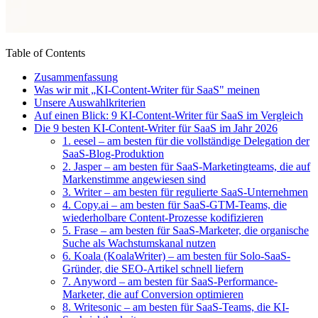
Table of Contents
Zusammenfassung
Was wir mit „KI-Content-Writer für SaaS" meinen
Unsere Auswahlkriterien
Auf einen Blick: 9 KI-Content-Writer für SaaS im Vergleich
Die 9 besten KI-Content-Writer für SaaS im Jahr 2026
1. eesel – am besten für die vollständige Delegation der
SaaS-Blog-Produktion
2. Jasper – am besten für SaaS-Marketingteams, die auf
Markenstimme angewiesen sind
3. Writer – am besten für regulierte SaaS-Unternehmen
4. Copy.ai – am besten für SaaS-GTM-Teams, die
wiederholbare Content-Prozesse kodifizieren
5. Frase – am besten für SaaS-Marketer, die organische
Suche als Wachstumskanal nutzen
6. Koala (KoalaWriter) – am besten für Solo-SaaS-
Gründer, die SEO-Artikel schnell liefern
7. Anyword – am besten für SaaS-Performance-
Marketer, die auf Conversion optimieren
8. Writesonic – am besten für SaaS-Teams, die KI-