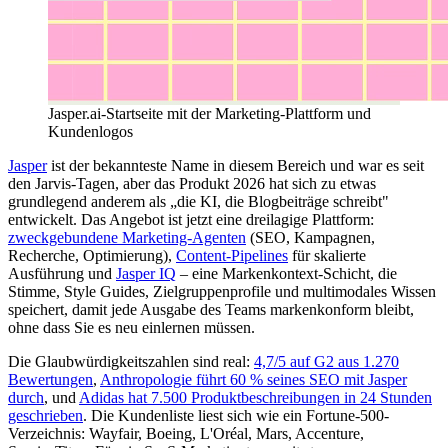
Jasper.ai-Startseite mit der Marketing-Plattform und
Kundenlogos
Jasper
ist der bekannteste Name in diesem Bereich und war es seit
den Jarvis-Tagen, aber das Produkt 2026 hat sich zu etwas
grundlegend anderem als „die KI, die Blogbeiträge schreibt"
entwickelt. Das Angebot ist jetzt eine dreilagige Plattform:
zweckgebundene Marketing-Agenten
(SEO, Kampagnen,
Recherche, Optimierung),
Content-Pipelines
für skalierte
Ausführung und
Jasper IQ
– eine Markenkontext-Schicht, die
Stimme, Style Guides, Zielgruppenprofile und multimodales Wissen
speichert, damit jede Ausgabe des Teams markenkonform bleibt,
ohne dass Sie es neu einlernen müssen.
Die Glaubwürdigkeitszahlen sind real:
4,7/5 auf G2 aus 1.270
Bewertungen
,
Anthropologie führt 60 % seines SEO mit Jasper
durch
, und
Adidas hat 7.500 Produktbeschreibungen in 24 Stunden
geschrieben
. Die Kundenliste liest sich wie ein Fortune-500-
Verzeichnis: Wayfair, Boeing, L'Oréal, Mars, Accenture,