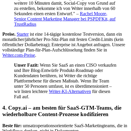
weitere 10 Minuten damit, Social-Copy von Grund auf
zu erstellen, bekomme ich von Writer innerhalb von 60
Sekunden einen ersten Entwurf." –
Rachel Moore,
Senior Content Marketing Manager bei PSPDFKit, auf
TrustRadius
Preise.
Starter
ist eine 14-tägige kostenlose Testversion, dann ein
monatlicher/jährlicher Pro-Sitz-Plan mit festen Credit-Limits (kein
öffentlicher Dollarbetrag); Enterprise ist Angebot anfragen. Unsere
vollständige Plan-für-Plan-Aufschlüsselung finden Sie in
Writer.com-Preise
.
Unser Fazit:
Wenn Sie SaaS an einen CISO verkaufen
und Ihre Blog-Entwürfe Produkt-Roadmap oder
Kundendaten berühren, ist Writer die richtige
Plattformebene für diesen Maßstab. Wenn Ihr Team
unter 50 Personen umfasst, ist es überdimensioniert –
wir listen leichtere
Writer-KI-Alternativen
für diesen
Fall auf.
4. Copy.ai – am besten für SaaS-GTM-Teams, die
wiederholbare Content-Prozesse kodifizieren
Beste für:
umsatzoperationsorientierte SaaS-Marketingteams, die in
Workflows denken, nicht in Dokumenten.