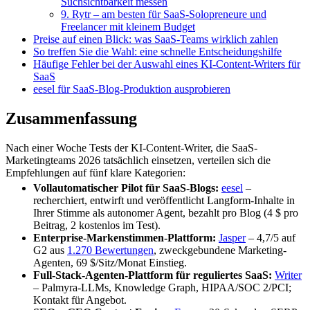
Suchsichtbarkeit messen
9. Rytr – am besten für SaaS-Solopreneure und
Freelancer mit kleinem Budget
Preise auf einen Blick: was SaaS-Teams wirklich zahlen
So treffen Sie die Wahl: eine schnelle Entscheidungshilfe
Häufige Fehler bei der Auswahl eines KI-Content-Writers für
SaaS
eesel für SaaS-Blog-Produktion ausprobieren
Zusammenfassung
Nach einer Woche Tests der KI-Content-Writer, die SaaS-
Marketingteams 2026 tatsächlich einsetzen, verteilen sich die
Empfehlungen auf fünf klare Kategorien:
Vollautomatischer Pilot für SaaS-Blogs:
eesel
–
recherchiert, entwirft und veröffentlicht Langform-Inhalte in
Ihrer Stimme als autonomer Agent, bezahlt pro Blog (4 $ pro
Beitrag, 2 kostenlos im Test).
Enterprise-Markenstimmen-Plattform:
Jasper
– 4,7/5 auf
G2 aus
1.270 Bewertungen
, zweckgebundene Marketing-
Agenten, 69 $/Sitz/Monat Einstieg.
Full-Stack-Agenten-Plattform für reguliertes SaaS:
Writer
– Palmyra-LLMs, Knowledge Graph, HIPAA/SOC 2/PCI;
Kontakt für Angebot.