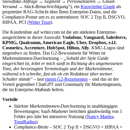
Snowflake-Abfrage → Segment → Personalisieren → Gmail-
Versand → Slack-Benachrichtigung"
), ein
Knowledge Graph
als
proprietäre RAG-Schicht über Ihren Enterprise-Daten, und die
Compliance-Postur um es zu unterstützen: SOC 2 Typ II, DSGVO,
HIPAA, PCI (
Writer Trust
).
Die Kundenliste auf writer.com ist die am stärksten Enterprise-
ausgerichtete in dieser Auswahl:
Vodafone, Vanguard, Salesforce,
KPMG, Qualcomm, American Eagle, Uber, Dropbox, e.l.f.
Cosmetics, Accenture, HubSpot, Hilton, Ally
. KMU-Logos sind
nirgendwo zu finden. Das G2-Bewusstsein für Writer ist
Markenstimmen-Durchsetzung –
„Sobald der Style Guide
eingerichtet ist, leitet er mich sanft in Richtung des angemessenen
Tons, der bevorzugten Terminologie und der Markenstimme,
während ich schreibe, fast als ob ein Redakteur über meiner
Schulter stünde"
– laut
einem G2-Rezensenten
– und das ist der
Vorteil gegenüber ChatGPT und Grammarly für Marketingteams,
die im Enterprise-Maßstab liefern.
Vorteile
Stärkste Markenstimmen-Durchsetzung
in unabhängigen
Bewertungen; SaaS-Marketer berichten glaubwürdig von 1
Fehler pro Jahr bei intensiver Nutzung (
Nancy Martira,
TrustRadius
).
Compliance-Breite
– SOC 2 Typ II + DSGVO + HIPAA +