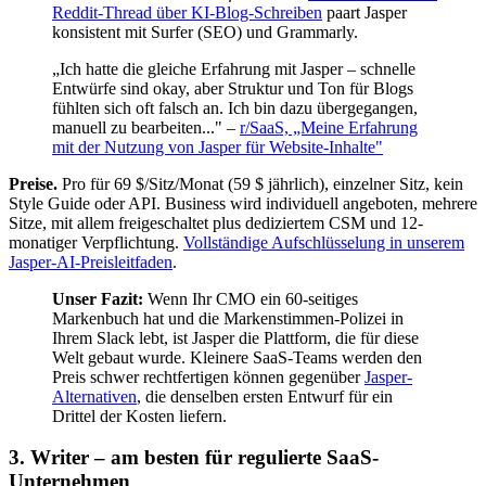
Reddit-Thread über KI-Blog-Schreiben
paart Jasper
konsistent mit Surfer (SEO) und Grammarly.
„Ich hatte die gleiche Erfahrung mit Jasper – schnelle
Entwürfe sind okay, aber Struktur und Ton für Blogs
fühlten sich oft falsch an. Ich bin dazu übergegangen,
manuell zu bearbeiten..." –
r/SaaS, „Meine Erfahrung
mit der Nutzung von Jasper für Website-Inhalte"
Preise.
Pro für 69 $/Sitz/Monat (59 $ jährlich), einzelner Sitz, kein
Style Guide oder API. Business wird individuell angeboten, mehrere
Sitze, mit allem freigeschaltet plus dediziertem CSM und 12-
monatiger Verpflichtung.
Vollständige Aufschlüsselung in unserem
Jasper-AI-Preisleitfaden
.
Unser Fazit:
Wenn Ihr CMO ein 60-seitiges
Markenbuch hat und die Markenstimmen-Polizei in
Ihrem Slack lebt, ist Jasper die Plattform, die für diese
Welt gebaut wurde. Kleinere SaaS-Teams werden den
Preis schwer rechtfertigen können gegenüber
Jasper-
Alternativen
, die denselben ersten Entwurf für ein
Drittel der Kosten liefern.
3. Writer – am besten für regulierte SaaS-
Unternehmen