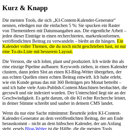
Kurz & Knapp
Die meisten Tools, die sich „KI-Content-Kalender-Generator"
nennen, erledigen nur die einfachen 5 %: Sie spucken ein Raster
von Themenideen mit Datumsangaben aus. Die eigentliche Arbeit –
jeden dieser Einträge in einen recherchierten, markenkonformen,
veröffentlichten Beitrag zu verwandeln – bleibt an dir hängen.
Ein
Kalender voller Themen, die du noch nicht geschrieben hast, ist nur
eine To-do-Liste mit besserem Layout.
Die Version, die sich lohnt, plant
und
produziert. Ich würde ihn als
eine einzige Pipeline aufbauen: Keywords ziehen, in einen Kalender
clustern, dann jeden Slot an einen KI-Blog-Writer übergeben, der
aus echten Quellen einen echten Beitrag entwirft. Ich habe erlebt,
wie ein Kunde genau das mit 360 Beiträgen pro Monat betreibt –
und ich habe viele Auto-Publish-Content-Maschinen beobachtet, die
gecrawlt und nie indexiert wurden. Der Unterschied liegt nie an der
Geschwindigkeit. Es geht darum, ob die KI echte Recherche leistet,
in deiner Stimme schreibt und sauber in deinem CMS landet.
Wenn du nur eine Sache mitnimmst: Beurteile jeden KI-Content-
Kalender-Generator an dem veröffentlichten Beitrag, der am Ende
herauskommt – nicht an dem hübschen Kalender, der am Anfang
steht. eesels
Blog-Writer
ist die Hälfte, die die meisten Tools