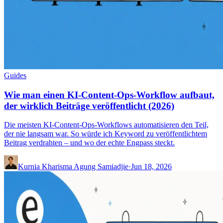
Guides
Wie man einen KI-Content-Ops-Workflow aufbaut,
der wirklich Beiträge veröffentlicht (2026)
Die meisten KI-Content-Ops-Workflows automatisieren den Teil,
der nie langsam war. So würde ich Keyword zu veröffentlichtem
Beitrag verdrahten – und wo der echte Engpass steckt.
Kurnia Kharisma Agung Samiadjie
·
Jun 18, 2026