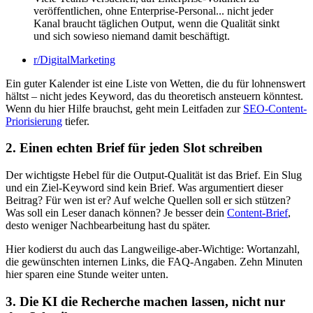
veröffentlichen, ohne Enterprise-Personal... nicht jeder
Kanal braucht täglichen Output, wenn die Qualität sinkt
und sich sowieso niemand damit beschäftigt.
r/DigitalMarketing
Ein guter Kalender ist eine Liste von Wetten, die du für lohnenswert
hältst – nicht jedes Keyword, das du theoretisch ansteuern könntest.
Wenn du hier Hilfe brauchst, geht mein Leitfaden zur
SEO-Content-
Priorisierung
tiefer.
2. Einen echten Brief für jeden Slot schreiben
Der wichtigste Hebel für die Output-Qualität ist das Brief. Ein Slug
und ein Ziel-Keyword sind kein Brief. Was argumentiert dieser
Beitrag? Für wen ist er? Auf welche Quellen soll er sich stützen?
Was soll ein Leser danach können? Je besser dein
Content-Brief
,
desto weniger Nachbearbeitung hast du später.
Hier kodierst du auch das Langweilige-aber-Wichtige: Wortanzahl,
die gewünschten internen Links, die FAQ-Angaben. Zehn Minuten
hier sparen eine Stunde weiter unten.
3. Die KI die Recherche machen lassen, nicht nur