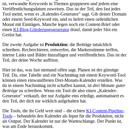
ist, verwandte Keywords in Themen gruppieren und jedem eine
Veröffentlichungsdatum zuweisen. Das ist der Teil, den fast jedes
Tool meint, wenn es „Kalender-Generator" sagt. Gib deiner Domain
oder einem Seed-Keyword ein, und es liefert einen ordentlichen
Monat mit Einträgen. Manche legen noch ein Content-Brief oder
einen
KI-Blog-Gliederungsgenerator
drauf, damit jeder Slot ein
Gerüst hat.
Die zweite Aufgabe ist
Produktion
: die Beiträge tatsächlich
schreiben. Recherchieren, entwerfen, die Markenstimme treffen,
interne Links und Bilder hinzufügen und veröffentlichen. Das ist der
Teil, der deine Woche auffrisst.
Hier ist das, was fast niemand offen sagt. Planen ist der günstige
Teil. Du, eine Tabelle und ein Nachmittag mit einem Keyword-Tool
können einen einwandfreien Drei-Monats-Kalender erstellen. Was
du in einem Nachmittag nicht schaffen kannst, ist
drei Monate guter
Beiträge zu schreiben
. Wenn ein Tool dir also einen „Kalender-
Generator" verkauft, der nur Aufgabe eins erledigt, automatisiert es
den Teil, der dich nie wirklich aufgehalten hat.
Die Tools, die ihr Geld wert sind – die echten
KI-Content-Pipeline-
Tools
– behandeln den Kalender als Input für die Produktion, nicht
als Output. Der Kalender ist nur die Warteschlange. Der Punkt ist,
was am Ende herauskommt.