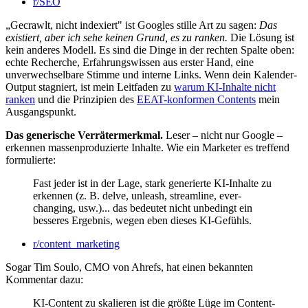
r/SEO
„Gecrawlt, nicht indexiert" ist Googles stille Art zu sagen:
Das
existiert, aber ich sehe keinen Grund, es zu ranken.
Die Lösung ist
kein anderes Modell. Es sind die Dinge in der rechten Spalte oben:
echte Recherche, Erfahrungswissen aus erster Hand, eine
unverwechselbare Stimme und interne Links. Wenn dein Kalender-
Output stagniert, ist mein Leitfaden zu
warum KI-Inhalte nicht
ranken
und die Prinzipien des
EEAT-konformen Contents
mein
Ausgangspunkt.
Das generische Verrätermerkmal.
Leser – nicht nur Google –
erkennen massenproduzierte Inhalte. Wie ein Marketer es treffend
formulierte:
Fast jeder ist in der Lage, stark generierte KI-Inhalte zu
erkennen (z. B. delve, unleash, streamline, ever-
changing, usw.)... das bedeutet nicht unbedingt ein
besseres Ergebnis, wegen eben dieses KI-Gefühls.
r/content_marketing
Sogar Tim Soulo, CMO von Ahrefs, hat einen bekannten
Kommentar dazu:
KI-Content zu skalieren ist die größte Lüge im Content-