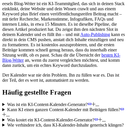
eesels Blog-Writer ist ein KI-Teammitglied, das sich in deinen Stack
einklinkt, deine Website und dein Wissen crawlt und aus einem
Keyword plus Brief einen veröffentlichungsreifen Beitrag macht –
mit tiefer Recherche, Markenstimme, Infografiken, FAQs und
internen Links, in etwa 15 Minuten. Es ist dieselbe Pipeline, die
diesen Artikel produziert hat. Du zeigst ihm den nächsten Slot in
deinem Kalender und es füllt ihn – und mit
Auto-Publishing
kann es
direkt in dein CMS pushen, anstatt dich Inhalte einzufügen und neu
zu formatieren. Es ist kostenlos auszuprobieren, und die ersten
Beiträge kommen schnell genug heraus, dass du innerhalb einer
Sitzung weißt, ob es passt. Schau dir die Übersicht der
besten KI-
Blog-Writer
an, wenn du zuerst vergleichen möchtest, und komm
dann zurück, um ein echtes Keyword durchzulaufen.
Der Kalender war nie dein Problem. Ihn zu füllen war es. Das ist
der Teil, der es wert ist, automatisiert zu werden.
Häufig gestellte Fragen
Was ist ein KI-Content-Kalender-Generator?
Kann KI einen ganzen Content-Kalender mit Beiträgen füllen?
Was kostet ein KI-Content-Kalender-Generator?
Wie verhindere ich, dass KI-Kalender-Inhalte generisch klingen?