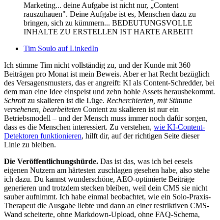
Marketing... deine Aufgabe ist nicht nur, „Content
rauszuhauen". Deine Aufgabe ist es, Menschen dazu zu
bringen, sich zu kümmern... BEDEUTUNGSVOLLE
INHALTE ZU ERSTELLEN IST HARTE ARBEIT!
Tim Soulo auf LinkedIn
Ich stimme Tim nicht vollständig zu, und der Kunde mit 360
Beiträgen pro Monat ist mein Beweis. Aber er hat Recht bezüglich
des Versagensmusters, das er angreift: KI als Content-Schredder, bei
dem man eine Idee einspeist und zehn hohle Assets herausbekommt.
Schrott
zu skalieren ist die Lüge.
Recherchierten, mit Stimme
versehenen, bearbeiteten
Content zu skalieren ist nur ein
Betriebsmodell – und der Mensch muss immer noch dafür sorgen,
dass es die Menschen interessiert. Zu verstehen,
wie KI-Content-
Detektoren funktionieren
, hilft dir, auf der richtigen Seite dieser
Linie zu bleiben.
Die Veröffentlichungshürde.
Das ist das, was ich bei eesels
eigenen Nutzern am härtesten zuschlagen gesehen habe, also stehe
ich dazu. Du kannst wunderschöne, AEO-optimierte Beiträge
generieren und trotzdem stecken bleiben, weil dein CMS sie nicht
sauber aufnimmt. Ich habe einmal beobachtet, wie ein Solo-Praxis-
Therapeut die Ausgabe liebte und dann an einer restriktiven CMS-
Wand scheiterte, ohne Markdown-Upload, ohne FAQ-Schema,