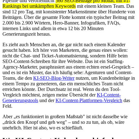
Pipeline und veröffentlicht
360 SEO-Beiträge pro Monat, mit #1-
Rankings bei umkämpften Keywords
mit einem kleinen Team. Das
sind 12 pro Tag, mit konsistenter Markenstimme über Hunderte von
Beiträgen. Über die gesamte Flotte kommt ein typischer Beitrag mit
2.000 bis 2.900 Wörtern, Hero-Banner, Infografiken, FAQs,
internen Links und allem in etwa 12 bis 20 Minuten
Generierungszeit heraus.
Es zieht auch Menschen an, die gar nicht nach einem Kalender
gesucht haben. Ich höre von Marketern, die genau eines wollen:
nicht die Chat- und Ticket-Automatisierung, sondern Hilfe beim
SEO-Content-Schreiben für ihre Website. Das ist ein Staffing-
Agency-Marketer, paraphrasiert aus einem echten eesel-Gespräch –
und es ist ein Muster, das ich häufig sehe: Agenturen und Content-
Teams, die den
KI-SEO-Blog-Writer
nutzen, um Kundenbeiträge in
einem Tempo zu generieren, das ein menschliches Team nicht
erreichen könnte. Der Durchsatz ist real. Wenn du den Tool-
Vergleich möchtest, zeigen meine Übersicht der
KI-Content-
Generierungstools
und der
KI-Content-Plattformen-Vergleich
das
Feld.
Aber „es funktioniert in großem Maßstab" ist nicht dasselbe wie
„drück den Knopf und geh weg" – und so zu tun, als ob, wäre
unehrlich. Hier ist also, wo es schiefläuft.