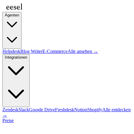
Agenten
Helpdesk
Blog Writer
E-Commerce
Alle ansehen →
Integrationen
Zendesk
Slack
Google Drive
Freshdesk
Notion
Shopify
Alle entdecken
→
Preise