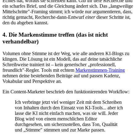
Echtes hat, woraus sie schreiben kann. Gib ihr tiefe Recherche und
ein scharfes Brief, und die Gleichung ändert sich. Das „langweilige
Mittelschritte"-Framing stimmt; ich würde nur argumentieren, dass,
richtig gemacht, Recherche-dann-Entwurf
einer
dieser Schritte ist,
den du abgeben kannst.
4. Die Markenstimme treffen (das ist nicht
verhandelbar)
Volumen ohne Stimme ist der Weg, wie alle anderen KI-Blogs zu
klingen. Die Lösung ist ein Modell, das auf deine tatsächliche
Schreibweise trainiert ist – kein generischer „professionell,
freundlich"-Regler. Tools mit echtem
Markenstimmen-Training
nehmen deine bestehenden Beiträge auf und passen Kadenz,
Vokabular und Perspektive an.
Ein Content-Marketer beschrieb den funktionierenden Workflow:
Ich verbringe jetzt viel weniger Zeit mit dem Schreiben
von Inhalten durch den Einsatz von KI-Tools... aber ich
lasse die KI nicht einfach machen, was sie will. Jeder
Blog wird von einem menschlichen Editor
durchgesehen, um sicherzustellen, dass Ton, Qualität
und „Stimme" stimmen und zur Marke passen.