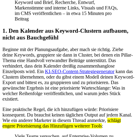
Keyword und Brief, Recherche, Entwurf,
Markenstimme und interne Links, Visuals und FAQs,
im CMS veröffentlichen – in etwa 15 Minuten pro
Beitrag
1. Den Kalender aus Keyword-Clustern aufbauen,
nicht aus Bauchgefühl
Beginne mit der Planungsaufgabe, aber mach sie richtig. Ziehe
deine Keywords, gruppiere sie dann in Cluster, bei denen ein Pillar-
Thema eine Handvoll verwandter Beiträge unterstützt. Das
verhindert, dass dein Kalender dreißig zusammenhanglose
Einzelposts wird. Ein
KI-SEO-Content-Strategiegenerator
kann das
Clustern übernehmen, oder du gibst einem Modell deinen Keyword-
Export und bittest es, zu gruppieren und zu priorisieren. Das
gewünschte Ergebnis ist eine priorisierte Warteschlange: Was in
welcher Reihenfolge veröffentlichen, und warum jedes Stück
existiert.
Eine praktische Regel, die ich hinzufügen würde: Priorisiere
konsequent. Du brauchst keinen täglichen Output auf jedem Kanal.
Wie ein anderer Marketer in diesem Thread anmerkte,
schlägt
engere Priorisierung das Hinzufügen weiterer Tools
:
Viele Teams versuchen, auf Enterprise-Volumen zu