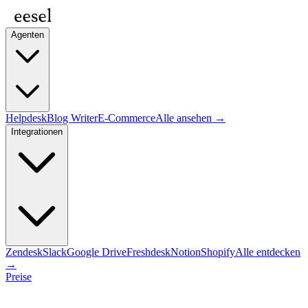
Agenten
Helpdesk
Blog Writer
E-Commerce
Alle ansehen →
Integrationen
Zendesk
Slack
Google Drive
Freshdesk
Notion
Shopify
Alle entdecken
→
Preise