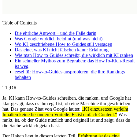
Table of Contents
Die ehrliche Antwort – und die Falle darin
Was Google wirklich belohnt (und was nicht)
Wo KI-geschriebene How-to-Guides still versagen
Das eine, was KI nicht fälschen kann: Erfahrung
Wie man How-to-Guides schreibt, die wirklich mit KI ranken
Ein schneller Mythos zum Begraben: das HowTo-Rich-Result
ist weg
eesel für How-to-Guides ausprobieren, die ihre Rankings
behalten
TL;DR
Ja, KI kann How-to-Guides schreiben, die ranken, und Google hat
klar gesagt, dass es ihm egal ist, ob eine Maschine ihn geschrieben
hat. Das genaue Zitat von Google lautet:
„KI einzusetzen verleiht
Inhalten keine besonderen Vorteile. Es ist einfach Content.“
Was
rankt, ist, ob der Guide nützlich und originell ist und zeigt, dass du
die Sache wirklich getan hast.
Der Haken liegt in diesem letzten Teil.
Erfahrung ist das eine