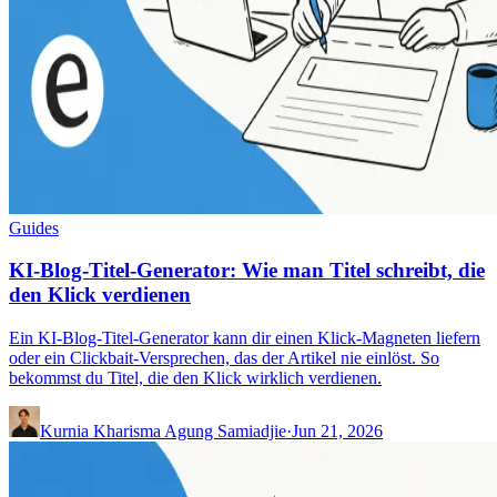
Guides
KI-Blog-Titel-Generator: Wie man Titel schreibt, die
den Klick verdienen
Ein KI-Blog-Titel-Generator kann dir einen Klick-Magneten liefern
oder ein Clickbait-Versprechen, das der Artikel nie einlöst. So
bekommst du Titel, die den Klick wirklich verdienen.
Kurnia Kharisma Agung Samiadjie
·
Jun 21, 2026