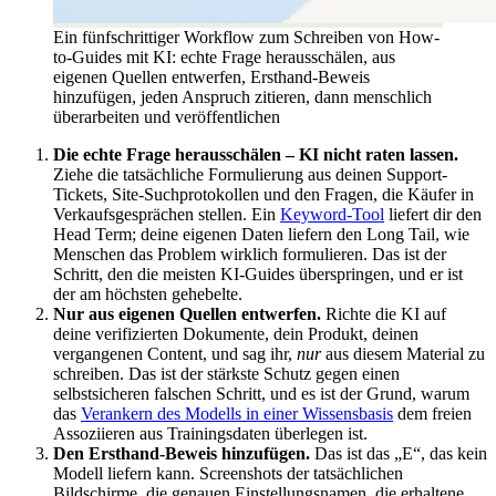
Ein fünfschrittiger Workflow zum Schreiben von How-
to-Guides mit KI: echte Frage herausschälen, aus
eigenen Quellen entwerfen, Ersthand-Beweis
hinzufügen, jeden Anspruch zitieren, dann menschlich
überarbeiten und veröffentlichen
Die echte Frage herausschälen – KI nicht raten lassen.
Ziehe die tatsächliche Formulierung aus deinen Support-
Tickets, Site-Suchprotokollen und den Fragen, die Käufer in
Verkaufsgesprächen stellen. Ein
Keyword-Tool
liefert dir den
Head Term; deine eigenen Daten liefern den Long Tail, wie
Menschen das Problem wirklich formulieren. Das ist der
Schritt, den die meisten KI-Guides überspringen, und er ist
der am höchsten gehebelte.
Nur aus eigenen Quellen entwerfen.
Richte die KI auf
deine verifizierten Dokumente, dein Produkt, deinen
vergangenen Content, und sag ihr,
nur
aus diesem Material zu
schreiben. Das ist der stärkste Schutz gegen einen
selbstsicheren falschen Schritt, und es ist der Grund, warum
das
Verankern des Modells in einer Wissensbasis
dem freien
Assoziieren aus Trainingsdaten überlegen ist.
Den Ersthand-Beweis hinzufügen.
Das ist das „E“, das kein
Modell liefern kann. Screenshots der tatsächlichen
Bildschirme, die genauen Einstellungsnamen, die erhaltene