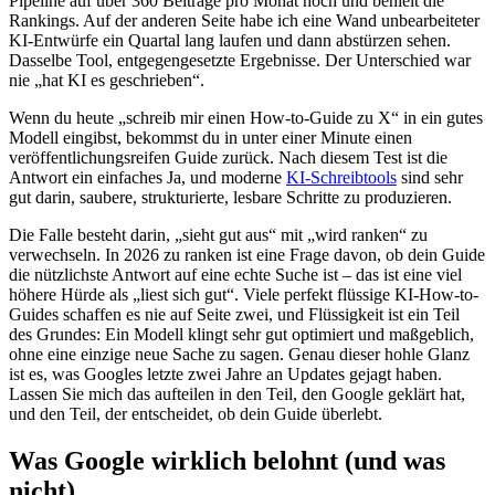
Pipeline auf über 360 Beiträge pro Monat hoch und behielt die
Rankings. Auf der anderen Seite habe ich eine Wand unbearbeiteter
KI-Entwürfe ein Quartal lang laufen und dann abstürzen sehen.
Dasselbe Tool, entgegengesetzte Ergebnisse. Der Unterschied war
nie „hat KI es geschrieben“.
Wenn du heute „schreib mir einen How-to-Guide zu X“ in ein gutes
Modell eingibst, bekommst du in unter einer Minute einen
veröffentlichungsreifen Guide zurück. Nach diesem Test ist die
Antwort ein einfaches Ja, und moderne
KI-Schreibtools
sind sehr
gut darin, saubere, strukturierte, lesbare Schritte zu produzieren.
Die Falle besteht darin, „sieht gut aus“ mit „wird ranken“ zu
verwechseln. In 2026 zu ranken ist eine Frage davon, ob dein Guide
die nützlichste Antwort auf eine echte Suche ist – das ist eine viel
höhere Hürde als „liest sich gut“. Viele perfekt flüssige KI-How-to-
Guides schaffen es nie auf Seite zwei, und Flüssigkeit ist ein Teil
des Grundes: Ein Modell klingt sehr gut optimiert und maßgeblich,
ohne eine einzige neue Sache zu sagen. Genau dieser hohle Glanz
ist es, was Googles letzte zwei Jahre an Updates gejagt haben.
Lassen Sie mich das aufteilen in den Teil, den Google geklärt hat,
und den Teil, der entscheidet, ob dein Guide überlebt.
Was Google wirklich belohnt (und was
nicht)