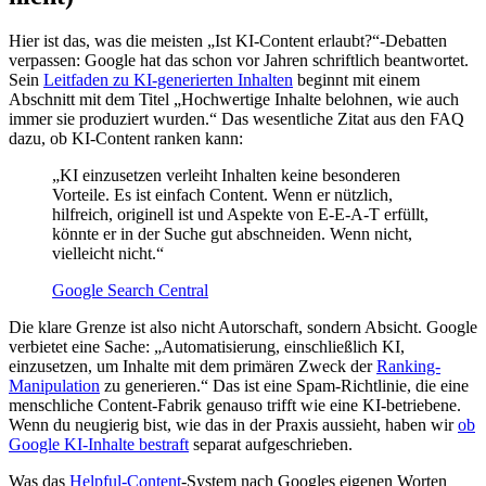
Hier ist das, was die meisten „Ist KI-Content erlaubt?“-Debatten
verpassen: Google hat das schon vor Jahren schriftlich beantwortet.
Sein
Leitfaden zu KI-generierten Inhalten
beginnt mit einem
Abschnitt mit dem Titel „Hochwertige Inhalte belohnen, wie auch
immer sie produziert wurden.“ Das wesentliche Zitat aus den FAQ
dazu, ob KI-Content ranken kann:
„KI einzusetzen verleiht Inhalten keine besonderen
Vorteile. Es ist einfach Content. Wenn er nützlich,
hilfreich, originell ist und Aspekte von E-E-A-T erfüllt,
könnte er in der Suche gut abschneiden. Wenn nicht,
vielleicht nicht.“
Google Search Central
Die klare Grenze ist also nicht Autorschaft, sondern Absicht. Google
verbietet eine Sache: „Automatisierung, einschließlich KI,
einzusetzen, um Inhalte mit dem primären Zweck der
Ranking-
Manipulation
zu generieren.“ Das ist eine Spam-Richtlinie, die eine
menschliche Content-Fabrik genauso trifft wie eine KI-betriebene.
Wenn du neugierig bist, wie das in der Praxis aussieht, haben wir
ob
Google KI-Inhalte bestraft
separat aufgeschrieben.
Was das
Helpful-Content
-System nach Googles eigenen Worten