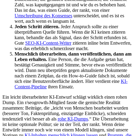
Zahl, was kaputtgegangen ist und wie du es behoben hast.
Das ist das, was einen Guide, der rankt, von einer
Umschreibung des Konsenses
unterscheidet, und es ist es
wert, auch wenn es langsam ist.
Jeden Schritt zitieren.
Jeder Anspruch sollte zu einer
überprüfbaren Quelle führen. Wenn die KI keinen zitieren
kann, behandle das als Signal, dass der Schritt erfunden ist.
Gute
SEO-KI-Content-Writer
zitieren inline beim Entwerfen,
was das erheblich schmerzloser macht.
Menschlich überarbeiten, dann veröffentlichen, dann am
Leben erhalten.
Eine Person, die die Aufgabe getan hat,
bestätigt Genauigkeit und Stimme, bevor etwas veröffentlicht
wird. Dann neu überprüfen gegen aktualisierte Dokumente
nach einem Zeitplan, da ein How-to-Guide falsch ist, sobald
sich eine Benutzeroberfläche ändert. Hier verdient eine
KI-
Content-Pipeline
ihren Einsatz.
Ein leicht überarbeiteter KI-Entwurf schlägt wirklich einen rohen
Dump. Ein r/seogrowth-Mitglied fasste die gemischte Realität
zusammen: Beiträge, die „leicht von Menschen bearbeitet wurden
(besserer Ton, Faktenprüfung, einzigartige Einblicke), schneiden
tendenziell viel besser ab als
rohe KI-Dumps
.“ Die Überarbeitung
ist keine optionale Politur; sie ist der Teil, der rankt. Wenn deine
Entwürfe immer noch wie von einem Modell klingen, sind unsere
Notizen zu
KI-Inhalten menschlich klingen lassen
und
Prompts, die