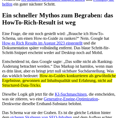
helfen
ein guter nächster Schritt.
Ein schneller Mythos zum Begraben: das
HowTo-Rich-Result ist weg
Eine Frage, die mir noch gestellt wird: „Brauche ich HowTo-
Schema, um einen How-to-Guide zu ranken?“ Nein. Google hat
How-to Rich Results im August 2023 eingestellt
und die
Dokumentation später vollständig entfernt. Das blaue Schritt-für-
Schritt-Snippet erscheint weder auf Desktop noch auf Mobil.
Entscheidend ist, dass Google sagte: „Das sollte nicht als Ranking-
Änderung betrachtet werden.“ Das Markup ist harmlos, wenn man
es drin lässt, aber es bringt jetzt null sichtbare Suchdarstellung. Was
das wirklich bedeutet:
How-to-Guides konkurrieren als gewöhnliche
Ergebnisse, gewonnen auf Inhaltsqualität und Erfahrung, nicht auf
Structured-Data-Tricks.
Dieselbe Logik gilt jetzt für die
KI-Suchmaschinen
, die entscheiden,
was sie zitieren, wo eine
Generative-Engine-Optimization
-
Denkweise dieselbe Ersthand-Substanz belohnt.
Das Schema war nie der Graben. Es ist die gleiche Lektion hinter
dem
sicheren Skalieren von SEO-Inhalten
und dem Aufbau echter