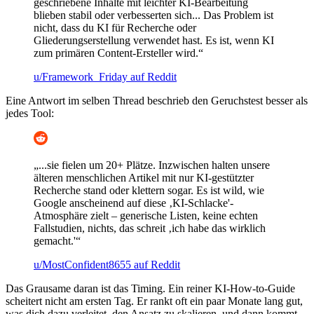
geschriebene Inhalte mit leichter KI-Bearbeitung
blieben stabil oder verbesserten sich... Das Problem ist
nicht, dass du KI für Recherche oder
Gliederungserstellung verwendet hast. Es ist, wenn KI
zum primären Content-Ersteller wird.“
u/Framework_Friday auf Reddit
Eine Antwort im selben Thread beschrieb den Geruchstest besser als
jedes Tool:
„...sie fielen um 20+ Plätze. Inzwischen halten unsere
älteren menschlichen Artikel mit nur KI-gestützter
Recherche stand oder klettern sogar. Es ist wild, wie
Google anscheinend auf diese ‚KI-Schlacke'-
Atmosphäre zielt – generische Listen, keine echten
Fallstudien, nichts, das schreit ‚ich habe das wirklich
gemacht.'“
u/MostConfident8655 auf Reddit
Das Grausame daran ist das Timing. Ein reiner KI-How-to-Guide
scheitert nicht am ersten Tag. Er rankt oft ein paar Monate lang gut,
was dich dazu verleitet, den Ansatz zu skalieren, und dann kommt