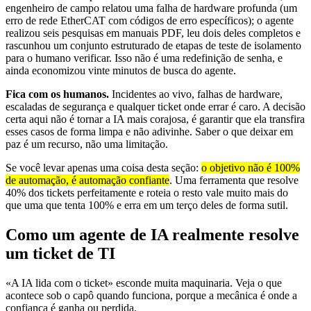
engenheiro de campo relatou uma falha de hardware profunda (um
erro de rede EtherCAT com códigos de erro específicos); o agente
realizou seis pesquisas em manuais PDF, leu dois deles completos e
rascunhou um conjunto estruturado de etapas de teste de isolamento
para o humano verificar. Isso não é uma redefinição de senha, e
ainda economizou vinte minutos de busca do agente.
Fica com os humanos.
Incidentes ao vivo, falhas de hardware,
escaladas de segurança e qualquer ticket onde errar é caro. A decisão
certa aqui não é tornar a IA mais corajosa, é garantir que ela transfira
esses casos de forma limpa e não adivinhe. Saber o que deixar em
paz é um recurso, não uma limitação.
Se você levar apenas uma coisa desta seção:
o objetivo não é 100%
de automação, é automação confiante
. Uma ferramenta que resolve
40% dos tickets perfeitamente e roteia o resto vale muito mais do
que uma que tenta 100% e erra em um terço deles de forma sutil.
Como um agente de IA realmente resolve
um ticket de TI
«A IA lida com o ticket» esconde muita maquinaria. Veja o que
acontece sob o capô quando funciona, porque a mecânica é onde a
confiança é ganha ou perdida.