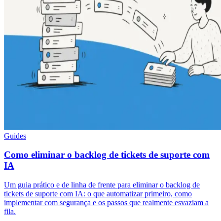
Guides
Como eliminar o backlog de tickets de suporte com
IA
Um guia prático e de linha de frente para eliminar o backlog de
tickets de suporte com IA: o que automatizar primeiro, como
implementar com segurança e os passos que realmente esvaziam a
fila.