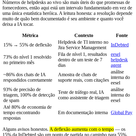
Números de helpdesks ao vivo são mais úteis do que promessas de
fornecedores, então aqui está um intervalo fundamentado em vez de
uma única estatística heróica. A leitura honesta: a resolução depende
muito de quão bem documentado é seu ambiente e quanto você
deixa a IA tocar.
Métrica
Contexto
Fonte
Helpdesk de TI interno no
15% → 55% de deflexão
InDebted
Jira Service Management
Fila de nível 1, resultados
eesel
73% do nível 1 resolvido
dentro de um teste de 7
helpdesk
no primeiro mês
dias
agent
análise
~86% dos chats de IA
Amostra de chats de
interna do
respondidos corretamente
suporte reais, com citações
eesel
93% de precisão de
análise
Teste de tráfego real, IA
triagem, 100% de detecção
interna do
como assistente de triagem
de spam
eesel
Até 80% de economia de
tempo encontrando
Em documentação interna
Global Pay
respostas
Alguns avisos honestos.
A deflexão aumenta com o tempo
— os
15% da InDebted são um ponto de partida no caminho para 55%,