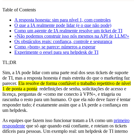
Table of Contents
A resposta honesta: sim para nível 1, com controles
O que a IA realmente pode lidar (e o que não pode)
Como um agente de IA realmente resolve um ticket de TI
«Não podemos construir isso nós mesmos na API de LLM?»
Os obstáculos reais: confiança, controle e segurança
Como «bom» se parece: números a esperar
Experimente o eesel para seu helpdesk de TI
TL;DR
Sim, a IA pode lidar com uma parte real dos seus tickets de suporte
de TI, mas a resposta honesta é mais estreita do que o marketing faz
parecer.
Ela resolve de forma confiável o trabalho repetitivo de nível
1 de ponta a ponta
: redefinições de senha, solicitações de acesso e
licença, perguntas de «como me conecto à VPN», e triageia ou
rascunha o resto para um humano. O que ela
não
deve fazer é tentar
responder tudo; é exatamente assim que a IA perde a confiança em
um helpdesk.
As equipes que fazem isso funcionar tratam a IA como um
primeiro
respondente
que só age quando está confiante, e roteiam os tickets
difíceis para pessoas. Um exemplo real: um helpdesk de TI interno