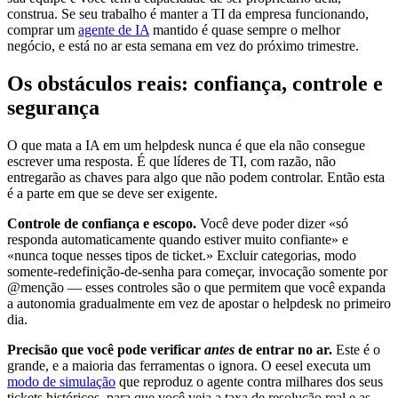
construa. Se seu trabalho é manter a TI da empresa funcionando,
comprar um
agente de IA
mantido é quase sempre o melhor
negócio, e está no ar esta semana em vez do próximo trimestre.
Os obstáculos reais: confiança, controle e
segurança
O que mata a IA em um helpdesk nunca é que ela não consegue
escrever uma resposta. É que líderes de TI, com razão, não
entregarão as chaves para algo que não podem controlar. Então esta
é a parte em que se deve ser exigente.
Controle de confiança e escopo.
Você deve poder dizer «só
responda automaticamente quando estiver muito confiante» e
«nunca toque nesses tipos de ticket.» Excluir categorias, modo
somente-redefinição-de-senha para começar, invocação somente por
@menção — esses controles são o que permitem que você expanda
a autonomia gradualmente em vez de apostar o helpdesk no primeiro
dia.
Precisão que você pode verificar
antes
de entrar no ar.
Este é o
grande, e a maioria das ferramentas o ignora. O eesel executa um
modo de simulação
que reproduz o agente contra milhares dos seus
tickets históricos, para que você veja a taxa de resolução real e as