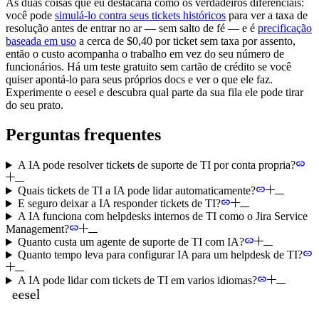
As duas coisas que eu destacaria como os verdadeiros diferenciais:
você pode
simulá-lo contra seus tickets históricos
para ver a taxa de
resolução antes de entrar no ar — sem salto de fé — e é
precificação
baseada em uso
a cerca de $0,40 por ticket sem taxa por assento,
então o custo acompanha o trabalho em vez do seu número de
funcionários. Há um teste gratuito sem cartão de crédito se você
quiser apontá-lo para seus próprios docs e ver o que ele faz.
Experimente o eesel e descubra qual parte da sua fila ele pode tirar
do seu prato.
Perguntas frequentes
A IA pode resolver tickets de suporte de TI por conta propria?
Quais tickets de TI a IA pode lidar automaticamente?
E seguro deixar a IA responder tickets de TI?
A IA funciona com helpdesks internos de TI como o Jira Service
Management?
Quanto custa um agente de suporte de TI com IA?
Quanto tempo leva para configurar IA para um helpdesk de TI?
A IA pode lidar com tickets de TI em varios idiomas?