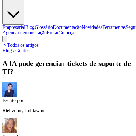
Empresarial
Blog
Glossário
Documentação
Novidades
Ferramentas
Segu
Agendar demonstração
Entrar
Começar
Todos os artigos
Blog
/
Guides
A IA pode gerenciar tickets de suporte de
TI?
Escrito por
Riellvriany Indriawan