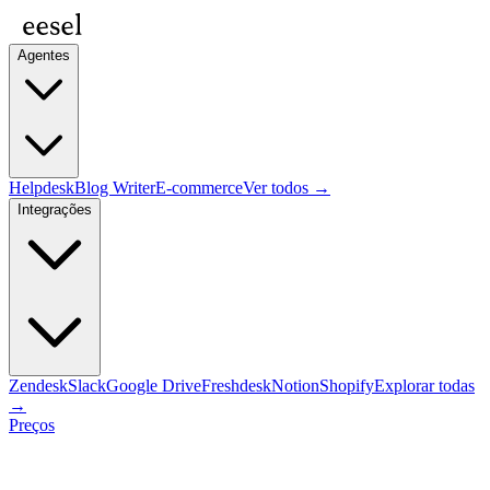
Agentes
Helpdesk
Blog Writer
E-commerce
Ver todos →
Integrações
Zendesk
Slack
Google Drive
Freshdesk
Notion
Shopify
Explorar todas
→
Preços