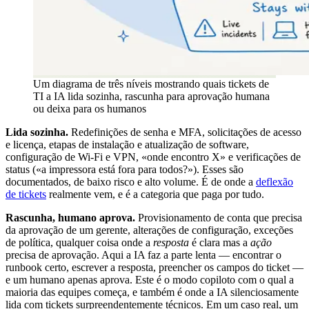
Um diagrama de três níveis mostrando quais tickets de
TI a IA lida sozinha, rascunha para aprovação humana
ou deixa para os humanos
Lida sozinha.
Redefinições de senha e MFA, solicitações de acesso
e licença, etapas de instalação e atualização de software,
configuração de Wi-Fi e VPN, «onde encontro X» e verificações de
status («a impressora está fora para todos?»). Esses são
documentados, de baixo risco e alto volume. É de onde a
deflexão
de tickets
realmente vem, e é a categoria que paga por tudo.
Rascunha, humano aprova.
Provisionamento de conta que precisa
da aprovação de um gerente, alterações de configuração, exceções
de política, qualquer coisa onde a
resposta
é clara mas a
ação
precisa de aprovação. Aqui a IA faz a parte lenta — encontrar o
runbook certo, escrever a resposta, preencher os campos do ticket —
e um humano apenas aprova. Este é o modo copiloto com o qual a
maioria das equipes começa, e também é onde a IA silenciosamente
lida com tickets surpreendentemente técnicos. Em um caso real, um