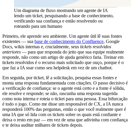
Um diagrama de fluxo mostrando um agente de IA
lendo um ticket, pesquisando a base de conhecimento,
verificando sua confiança e então resolvendo ou
roteando para um humano
Primeiro, ele aprende seu ambiente. Um agente útil lê suas fontes
existentes — sua
base de conhecimento do Confluence
, Google
Docs, wikis internas e, crucialmente, seus
tickets resolvidos
anteriores
— para que responda do jeito que sua equipe realmente
responde, não como um artigo de ajuda genérico faria. Treinar em
tickets resolvidos é o recurso mais solicitado que ouço, porque é o
que faz a IA soar como seu helpdesk em vez de um chatbot.
Em seguida, por ticket, lê a solicitação, pesquisa essas fontes e
monta uma resposta fundamentada com citações. O passo decisivo é
a verificação de confiança: se o agente está certo e a fonte é sólida,
ele resolve e responde; se não, rascunha uma resposta sugerida
como nota interna e roteia o ticket para uma pessoa. Essa bifurcação
é todo o jogo. Como me disse um responsável de CX, a IA nunca
responderá 100% das perguntas, então o que você realmente quer é
uma IA que só lida com os tickets sobre os quais está confiante e
deixa o resto em paz — em vez de uma que adivinha com confiança
e te deixa auditar milhares de tickets depois.