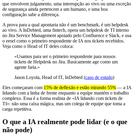
que envolvem julgamento, uma interrupção ao vivo ou uma exceção
de segurança ainda pertencem a um humano, e uma boa
configuração sabe a diferença.
A prova para a qual apontaria não é um benchmark, é um helpdesk
ao vivo. A InDebted, uma fintech, opera um helpdesk de TI interno
no Jira Service Management apoiado pelo Confluence e Slack, e usa
o eesel como o primeiro respondente de IA nos tickets recebidos.
Veja como o Head of IT deles coloca:
«Usamos para ser o primeiro respondente para nossos
tickets de Helpdesk no Jira. Basicamente age como um
agente faria.»
Jason Loyola, Head of IT, InDebted (
caso de estudo
)
Eles começaram com
15% de deflexão e estão mirando 55%
— a IA
lidando com a linha de frente enquanto a equipe mantém o trabalho
complexo. Essa é a forma realista de «IA lidando com tickets de
TI»: não uma caixa mágica, mas um colega de equipe que toma a
carga repetitiva.
O que a IA realmente pode lidar (e o que
não pode)