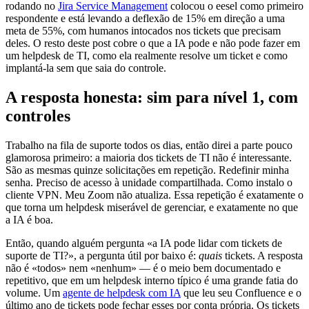
rodando no
Jira Service Management
colocou o eesel como primeiro
respondente e está levando a deflexão de 15% em direção a uma
meta de 55%, com humanos intocados nos tickets que precisam
deles. O resto deste post cobre o que a IA pode e não pode fazer em
um helpdesk de TI, como ela realmente resolve um ticket e como
implantá-la sem que saia do controle.
A resposta honesta: sim para nível 1, com
controles
Trabalho na fila de suporte todos os dias, então direi a parte pouco
glamorosa primeiro: a maioria dos tickets de TI não é interessante.
São as mesmas quinze solicitações em repetição. Redefinir minha
senha. Preciso de acesso à unidade compartilhada. Como instalo o
cliente VPN. Meu Zoom não atualiza. Essa repetição é exatamente o
que torna um helpdesk miserável de gerenciar, e exatamente no que
a IA é boa.
Então, quando alguém pergunta «a IA pode lidar com tickets de
suporte de TI?», a pergunta útil por baixo é:
quais
tickets. A resposta
não é «todos» nem «nenhum» — é o meio bem documentado e
repetitivo, que em um helpdesk interno típico é uma grande fatia do
volume. Um
agente de helpdesk com IA
que leu seu Confluence e o
último ano de tickets pode fechar esses por conta própria. Os tickets