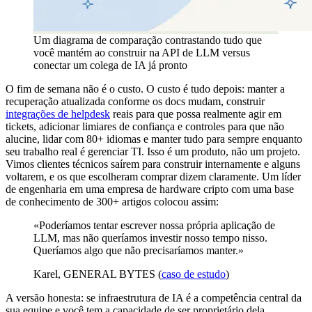
Um diagrama de comparação contrastando tudo que
você mantém ao construir na API de LLM versus
conectar um colega de IA já pronto
O fim de semana não é o custo. O custo é tudo depois: manter a
recuperação atualizada conforme os docs mudam, construir
integrações de helpdesk
reais para que possa realmente agir em
tickets, adicionar limiares de confiança e controles para que não
alucine, lidar com 80+ idiomas e manter tudo para sempre enquanto
seu trabalho real é gerenciar TI. Isso é um produto, não um projeto.
Vimos clientes técnicos saírem para construir internamente e alguns
voltarem, e os que escolheram comprar dizem claramente. Um líder
de engenharia em uma empresa de hardware cripto com uma base
de conhecimento de 300+ artigos colocou assim:
«Poderíamos tentar escrever nossa própria aplicação de
LLM, mas não queríamos investir nosso tempo nisso.
Queríamos algo que não precisaríamos manter.»
Karel, GENERAL BYTES (
caso de estudo
)
A versão honesta: se infraestrutura de IA é a competência central da
sua equipe e você tem a capacidade de ser proprietário dela,