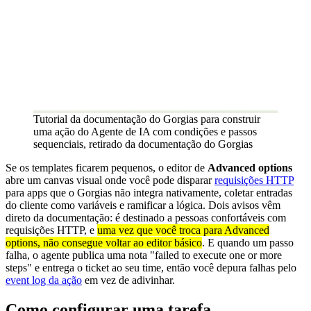
Tutorial da documentação do Gorgias para construir
uma ação do Agente de IA com condições e passos
sequenciais, retirado da documentação do Gorgias
Se os templates ficarem pequenos, o editor de
Advanced options
abre um canvas visual onde você pode disparar
requisições HTTP
para apps que o Gorgias não integra nativamente, coletar entradas
do cliente como variáveis e ramificar a lógica. Dois avisos vêm
direto da documentação: é destinado a pessoas confortáveis com
requisições HTTP, e
uma vez que você troca para Advanced
options, não consegue voltar ao editor básico
. E quando um passo
falha, o agente publica uma nota "failed to execute one or more
steps" e entrega o ticket ao seu time, então você depura falhas pelo
event log da ação
em vez de adivinhar.
Como configurar uma tarefa