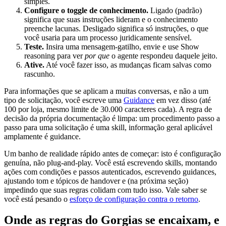
simples.
Configure o toggle de conhecimento.
Ligado (padrão)
significa que suas instruções lideram e o conhecimento
preenche lacunas. Desligado significa só instruções, o que
você usaria para um processo juridicamente sensível.
Teste.
Insira uma mensagem-gatilho, envie e use Show
reasoning para ver
por que
o agente respondeu daquele jeito.
Ative.
Até você fazer isso, as mudanças ficam salvas como
rascunho.
Para informações que se aplicam a muitas conversas, e não a um
tipo de solicitação, você escreve uma
Guidance
em vez disso (até
100 por loja, mesmo limite de 30.000 caracteres cada). A regra de
decisão da própria documentação é limpa: um procedimento passo a
passo para uma solicitação é uma skill, informação geral aplicável
amplamente é guidance.
Um banho de realidade rápido antes de começar: isto é configuração
genuína, não plug-and-play. Você está escrevendo skills, montando
ações com condições e passos autenticados, escrevendo guidances,
ajustando tom e tópicos de handover e (na próxima seção)
impedindo que suas regras colidam com tudo isso. Vale saber se
você está pesando o
esforço de configuração contra o retorno
.
Onde as regras do Gorgias se encaixam, e