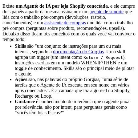
Existe
um Agente de IA por loja Shopify conectada
, e ele cumpre
dois papéis a partir da mesma assinatura: um
agente de suporte
que
lida com o trabalho pós-compra (devoluções, rastreio,
cancelamentos) e um
assistente de compras
que lida com o trabalho
pré-compra (perguntas sobre produto, recomendações, upsells).
Debaixo disso ficam três conceitos com os quais você vai conviver o
tempo todo:
Skills
são "um conjunto de instruções para um ou mais
intents", segundo a
documentação do Gorgias
. Uma skill
agrupa um trigger (um intent como
),
Return / Request
instruções escritas em um modelo WHEN/IF/THEN e um
toggle de conhecimento. Skills são o principal meio de pilotar
o agente.
Ações
são, nas palavras do próprio Gorgias, "uma série de
tarefas que o Agente de IA executa em seu nome em vários
apps conectados". É a camada que faz algo real no Shopify,
Recharge ou Loop.
Guidance
é conhecimento de referência que o agente puxa
por relevância, não por intent, para perguntas gerais como
"vocês têm lojas físicas?"