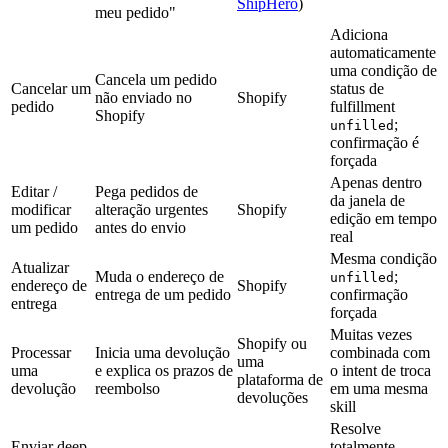
ShipHero
)
meu pedido"
Adiciona
automaticamente
uma condição de
Cancela um pedido
Cancelar um
status de
não enviado no
Shopify
pedido
fulfillment
Shopify
;
unfilled
confirmação é
forçada
Apenas dentro
Editar /
Pega pedidos de
da janela de
modificar
alteração urgentes
Shopify
edição em tempo
um pedido
antes do envio
real
Mesma condição
Atualizar
Muda o endereço de
;
unfilled
endereço de
Shopify
entrega de um pedido
confirmação
entrega
forçada
Muitas vezes
Shopify ou
Processar
Inicia uma devolução
combinada com
uma
uma
e explica os prazos de
o intent de troca
plataforma de
devolução
reembolso
em uma mesma
devoluções
skill
Resolve
Enviar deep
totalmente