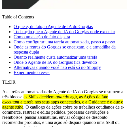
Table of Contents
O que é, de fato, o Agente de IA do Gorgias
Toda ação que o Agente de IA do Gorgias pode executar
Como uma ação de fato dispara
Como configurar uma tarefa automatizada, passo a passo
Onde as regras do Gorgias se encaixam, e a armadilha da
resposta dupla
Quanto realmente custa automatizar uma tarefa
Onde o Agente de IA do Gorgias fica devendo
Alternativas quando você não está só no Shopify
Experimente o eesel
TL;DR
As tarefas automatizadas do Agente de IA do Gorgias se resumem a
três blocos:
as Skills decidem
quando
agir, as Ações de fato
executam
a tarefa nos seus apps conectados, e a Guidance é o que o
agente
sabe
. O catálogo de ações cobre os trabalhos cotidianos de e-
commerce, rastrear e editar pedidos, processar devoluções e
reembolsos, pausar assinaturas, enviar códigos de desconto,
recomendar produtos, e uma ação só dispara quando uma Skill ou