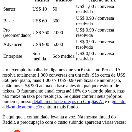
US$ 1,00 / conversa
Starter
US$ 10
50
resolvida
US$ 0,90 / conversa
Basic
US$ 60
300
resolvida
Pro
US$ 0,90 / conversa
US$ 360
2.000
(recomendado)
resolvida
US$ 0,90 / conversa
Advanced
US$ 900
5.000
resolvida
Sob
US$ 0,90 / conversa
Enterprise
Sob medida
medida
resolvida
Um exemplo trabalhado: digamos que você esteja no Pro e a IA
resolva totalmente 1.000 conversas em um mês. São cerca de US$
360 pelo plano, mais 1.000 × US$ 0,90 em taxas de automação,
então uns US$ 900 acima da base antes de qualquer estouro de
tickets. O faturamento anual corta até 16% do valor do plano, mas
não mexe na taxa por resolução. Se quiser conferir seus próprios
números, nosso
detalhamento de preços do Gorgias AI
e o
guia do
add-on de automação
entram mais fundo.
É aqui que a comunidade levanta a voz. Na mesma thread do
Reddit, a preocupação com o custo subindo apareceu várias vezes: