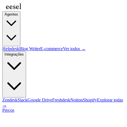
Agentes
Helpdesk
Blog Writer
E-commerce
Ver todos →
Integrações
Zendesk
Slack
Google Drive
Freshdesk
Notion
Shopify
Explorar todas
→
Preços