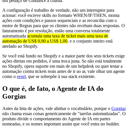
um pedaço de Guidance a chama.
A configuração é trabalho de verdade, não um interruptor para
acionar: você escreve skills no formato WHEN/IF/THEN, monta
ações com condições e passos sequenciais e as reconcilia com o
motor de Regras para que os clientes não recebam duas respostas. O
faturamento é por resolução, então uma conversa totalmente
automatizada
acumula uma taxa de ticket mais uma taxa de
automação de US$ 0,90 a US$ 1,00
, e o conjunto inteiro está
atrelado ao Shopify.
Se você está fundo no Shopify e a maior parte dos seus tickets exige
ações diretas em pedidos, é uma troca justa. Se não está totalmente
no Shopify, opera suporte em mais de um helpdesk ou quer testar a
automação contra tickets reais antes de ir ao ar, vale olhar um agente
como o
eesel
, que se sobrepõe à sua stack existente.
O que é, de fato, o Agente de IA do
Gorgias
Antes da lista de ações, vale alinhar o vocabulário, porque o
Gorgias
não chama essas coisas genericamente de "tarefas automatizadas". O
produto divide o comportamento do Agente de IA em partes
nomeadas, e os nomes importam assim que você entra no builder.