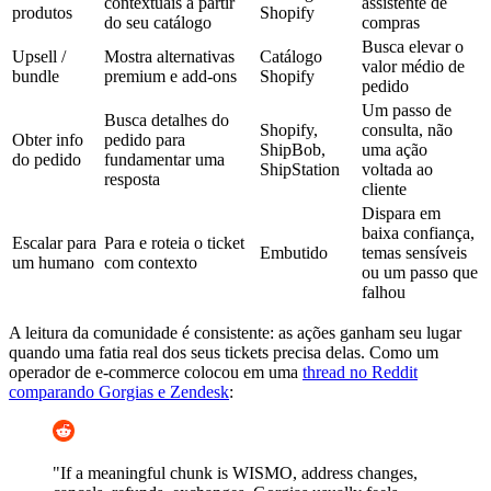
contextuais a partir
assistente de
produtos
Shopify
do seu catálogo
compras
Busca elevar o
Upsell /
Mostra alternativas
Catálogo
valor médio de
bundle
premium e add-ons
Shopify
pedido
Um passo de
Busca detalhes do
Shopify,
consulta, não
Obter info
pedido para
ShipBob,
uma ação
do pedido
fundamentar uma
ShipStation
voltada ao
resposta
cliente
Dispara em
baixa confiança,
Escalar para
Para e roteia o ticket
Embutido
temas sensíveis
um humano
com contexto
ou um passo que
falhou
A leitura da comunidade é consistente: as ações ganham seu lugar
quando uma fatia real dos seus tickets precisa delas. Como um
operador de e-commerce colocou em uma
thread no Reddit
comparando Gorgias e Zendesk
:
"If a meaningful chunk is WISMO, address changes,