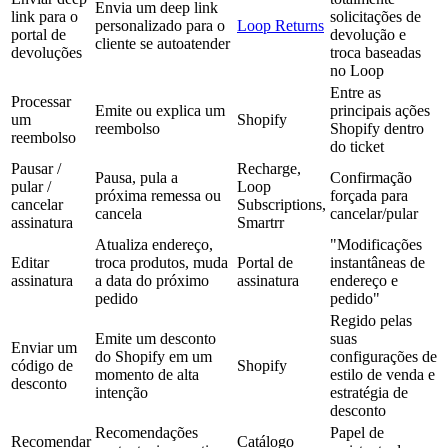
Envia um deep link
link para o
solicitações de
personalizado para o
Loop Returns
portal de
devolução e
cliente se autoatender
devoluções
troca baseadas
no Loop
Entre as
Processar
Emite ou explica um
principais ações
um
Shopify
reembolso
Shopify dentro
reembolso
do ticket
Pausar /
Recharge,
Pausa, pula a
Confirmação
pular /
Loop
próxima remessa ou
forçada para
cancelar
Subscriptions,
cancela
cancelar/pular
assinatura
Smartrr
Atualiza endereço,
"Modificações
Editar
troca produtos, muda
Portal de
instantâneas de
assinatura
a data do próximo
assinatura
endereço e
pedido
pedido"
Regido pelas
Emite um desconto
suas
Enviar um
do Shopify em um
configurações de
código de
Shopify
momento de alta
estilo de venda e
desconto
intenção
estratégia de
desconto
Recomendações
Papel de
Recomendar
Catálogo