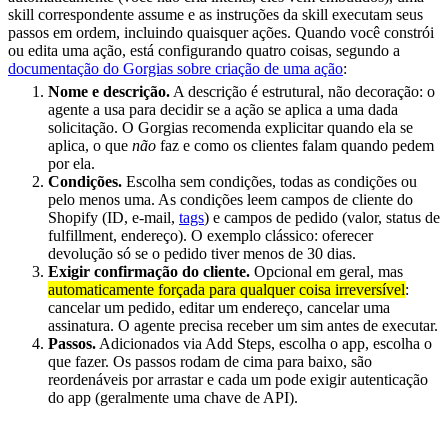
skill correspondente assume e as instruções da skill executam seus
passos em ordem, incluindo quaisquer ações. Quando você constrói
ou edita uma ação, está configurando quatro coisas, segundo a
documentação do Gorgias sobre criação de uma ação
:
Nome e descrição.
A descrição é estrutural, não decoração: o
agente a usa para decidir se a ação se aplica a uma dada
solicitação. O Gorgias recomenda explicitar quando ela se
aplica, o que
não
faz e como os clientes falam quando pedem
por ela.
Condições.
Escolha sem condições, todas as condições ou
pelo menos uma. As condições leem campos de cliente do
Shopify (ID, e-mail,
tags
) e campos de pedido (valor, status de
fulfillment, endereço). O exemplo clássico: oferecer
devolução só se o pedido tiver menos de 30 dias.
Exigir confirmação do cliente.
Opcional em geral, mas
automaticamente forçada para qualquer coisa irreversível
:
cancelar um pedido, editar um endereço, cancelar uma
assinatura. O agente precisa receber um sim antes de executar.
Passos.
Adicionados via Add Steps, escolha o app, escolha o
que fazer. Os passos rodam de cima para baixo, são
reordenáveis por arrastar e cada um pode exigir autenticação
do app (geralmente uma chave de API).