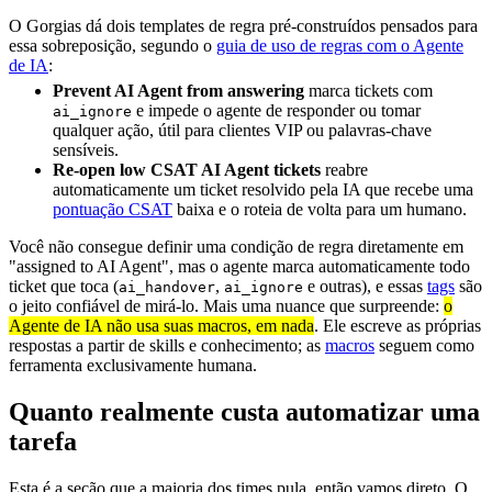
O Gorgias dá dois templates de regra pré-construídos pensados para
essa sobreposição, segundo o
guia de uso de regras com o Agente
de IA
:
Prevent AI Agent from answering
marca tickets com
e impede o agente de responder ou tomar
ai_ignore
qualquer ação, útil para clientes VIP ou palavras-chave
sensíveis.
Re-open low CSAT AI Agent tickets
reabre
automaticamente um ticket resolvido pela IA que recebe uma
pontuação CSAT
baixa e o roteia de volta para um humano.
Você não consegue definir uma condição de regra diretamente em
"assigned to AI Agent", mas o agente marca automaticamente todo
ticket que toca (
,
e outras), e essas
tags
são
ai_handover
ai_ignore
o jeito confiável de mirá-lo. Mais uma nuance que surpreende:
o
Agente de IA não usa suas macros, em nada
. Ele escreve as próprias
respostas a partir de skills e conhecimento; as
macros
seguem como
ferramenta exclusivamente humana.
Quanto realmente custa automatizar uma
tarefa
Esta é a seção que a maioria dos times pula, então vamos direto. O