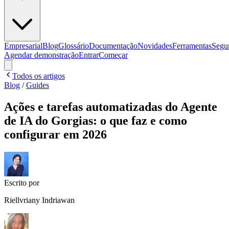
Empresarial
Blog
Glossário
Documentação
Novidades
Ferramentas
Segu
Agendar demonstração
Entrar
Começar
Todos os artigos
Blog
/
Guides
Ações e tarefas automatizadas do Agente
de IA do Gorgias: o que faz e como
configurar em 2026
Escrito por
Riellvriany Indriawan