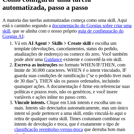
automatizada, passo a passo
A maioria das tarefas automatizadas começa como uma skill. Aqui
está o caminho segundo a
documentação do Gorgias sobre criar uma
skill
, que se alinha com o nosso próprio
guia de configuração do
Gorgias AI
:
Vá em
AI Agent > Skills > Create skill
e escolha um
template (devoluções, cancelamentos, status do pedido,
atualizações de endereço) ou comece do zero. Você também
pode abrir uma
Guidance
existente e convertê-la em skill.
Escreva as instruções
no formato WHEN/IF/THEN, com
limite de 30.000 caracteres. WHEN é o intent vinculado, IF
guarda suas condições de ramificação ("se o pedido tiver mais
de 30 dias"), THEN são os passos ordenados, incluindo
quaisquer ações. A documentação é firme em referenciar suas
políticas e prazos
reais
, não os genéricos, e você insere
variáveis e ações inline no passo certo.
Vincule intents.
Clique em Link intents e escolha um ou
mais. Intents são detectados automaticamente, mas um único
intent só pode pertencer a uma skill, então vinculá-lo aqui o
retira de qualquer outra skill. Times costumam combinar os
intents de devolução e troca, que é exatamente o tipo de
classificação reembolso-versus-troca
que derruba bots mais