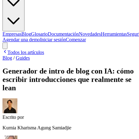
Empresas
Blog
Glosario
Documentación
Novedades
Herramientas
Segur
Agendar una demo
Iniciar sesión
Comenzar
Todos los artículos
Blog
/
Guides
Generador de intro de blog con IA: cómo
escribir introducciones que realmente se
lean
Escrito por
Kurnia Kharisma Agung Samiadjie