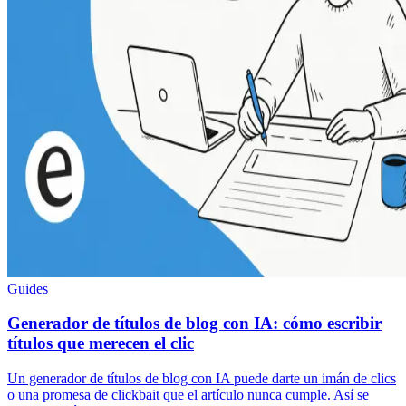
Guides
Generador de títulos de blog con IA: cómo escribir
títulos que merecen el clic
Un generador de títulos de blog con IA puede darte un imán de clics
o una promesa de clickbait que el artículo nunca cumple. Así se