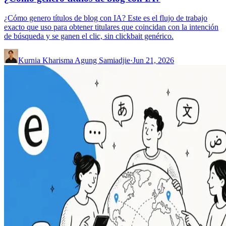
¿Cómo genero títulos de blog con IA? Este es el flujo de trabajo
exacto que uso para obtener titulares que coincidan con la intención
de búsqueda y se ganen el clic, sin clickbait genérico.
Kurnia Kharisma Agung Samiadjie
·
Jun 21, 2026