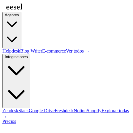
Agentes
Helpdesk
Blog Writer
E-commerce
Ver todos →
Integraciones
Zendesk
Slack
Google Drive
Freshdesk
Notion
Shopify
Explorar todas
→
Precios