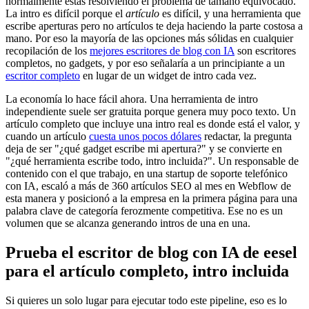
normalmente estás resolviendo el problema de tamaño equivocado.
La intro es difícil porque el
artículo
es difícil, y una herramienta que
escribe aperturas pero no artículos te deja haciendo la parte costosa a
mano. Por eso la mayoría de las opciones más sólidas en cualquier
recopilación de los
mejores escritores de blog con IA
son escritores
completos, no gadgets, y por eso señalaría a un principiante a un
escritor completo
en lugar de un widget de intro cada vez.
La economía lo hace fácil ahora. Una herramienta de intro
independiente suele ser gratuita porque genera muy poco texto. Un
artículo completo que incluye una intro real es donde está el valor, y
cuando un artículo
cuesta unos pocos dólares
redactar, la pregunta
deja de ser "¿qué gadget escribe mi apertura?" y se convierte en
"¿qué herramienta escribe todo, intro incluida?". Un responsable de
contenido con el que trabajo, en una startup de soporte telefónico
con IA, escaló a más de 360 artículos SEO al mes en Webflow de
esta manera y posicionó a la empresa en la primera página para una
palabra clave de categoría ferozmente competitiva. Ese no es un
volumen que se alcanza generando intros de una en una.
Prueba el escritor de blog con IA de eesel
para el artículo completo, intro incluida
Si quieres un solo lugar para ejecutar todo este pipeline, eso es lo