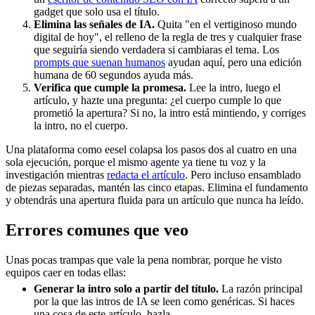
gadget que solo usa el título.
Elimina las señales de IA.
Quita "en el vertiginoso mundo
digital de hoy", el relleno de la regla de tres y cualquier frase
que seguiría siendo verdadera si cambiaras el tema. Los
prompts que suenan humanos
ayudan aquí, pero una edición
humana de 60 segundos ayuda más.
Verifica que cumple la promesa.
Lee la intro, luego el
artículo, y hazte una pregunta: ¿el cuerpo cumple lo que
prometió la apertura? Si no, la intro está mintiendo, y corriges
la intro, no el cuerpo.
Una plataforma como eesel colapsa los pasos dos al cuatro en una
sola ejecución, porque el mismo agente ya tiene tu voz y la
investigación mientras
redacta el artículo
. Pero incluso ensamblado
de piezas separadas, mantén las cinco etapas. Elimina el fundamento
y obtendrás una apertura fluida para un artículo que nunca ha leído.
Errores comunes que veo
Unas pocas trampas que vale la pena nombrar, porque he visto
equipos caer en todas ellas:
Generar la intro solo a partir del título.
La razón principal
por la que las intros de IA se leen como genéricas. Si haces
una cosa de este artículo, hazla.