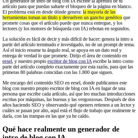
Un generador de intro de blog con IA escribe la apertura de tu
artículo para que puedas saltarte el bloqueo de la página en blanco.
El problema está en desde dónde genera:
la mayoría de las
herramientas toman un título y devuelven un gancho genérico
que
promete cosas que el artículo puede que nunca entregue, y los
lectores (y los motores de búsqueda con IA) rebotan en segundos.
La solución es fácil de decir y más difícil de hacer: genera la intro a
partir del artículo terminado e investigado, no de un prompt de tema.
Así el inicio resume tu ángulo real, se apoya en un dato real y
entrega de verdad lo que promete. Dirijo el área de contenido en
eesel
, y nuestro propio
escritor de blog con IA
escribe la intro como
parte del artículo completo exactamente por esta razón, para que las
primeras 80 palabras coincidan con las 1.800 que siguen.
Me encargo del contenido SEO en eesel, donde publicamos este
blog con nuestro propio escritor de blog con IA en lugar de una
persona que escribe cada artículo, así que leo muchas introducciones
escritas por máquinas, las buenas y las vergonzosas. Después de dos
años haciendo SEO y observando qué openers retienen a un lector y
cuáles se pasan por alto, aquí está el flujo de trabajo que realmente te
daría, con las trampas en las que ya he caído.
Qué hace realmente un generador de
intro de blog con IA