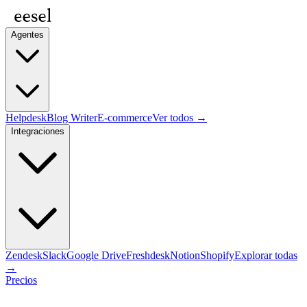
Agentes
Helpdesk
Blog Writer
E-commerce
Ver todos →
Integraciones
Zendesk
Slack
Google Drive
Freshdesk
Notion
Shopify
Explorar todas
→
Precios