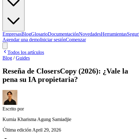
Empresas
Blog
Glosario
Documentación
Novedades
Herramientas
Segur
Agendar una demo
Iniciar sesión
Comenzar
Todos los artículos
Blog
/
Guides
Reseña de ClosersCopy (2026): ¿Vale la
pena su IA propietaria?
Escrito por
Kurnia Kharisma Agung Samiadjie
Última edición
April 29, 2026