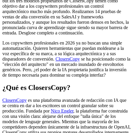
but los tres modelos propietarios de ClosersCopy tienen como
objetivo dar a los copywriters profesionales un control
arquitectónico mucho más profundo. Realizamos 14 pruebas de
ventas de alta conversión en su SalesAI y frameworks
personalizados, y aunque los resultados fueron densos en hechos, la
pronunciada curva de aprendizaje sigue siendo su mayor barrera de
entrada. Desglose completo a continuación.
Los copywriters profesionales en 2026 ya no buscan una simple
automatización. Quieren herramientas que puedan moldearse a la
voz específica de su marca, a su lógica arquitectónica y a sus
disparadores de conversión.
ClosersCopy
se ha posicionado como la
"elección del arquitecto" en un mercado inundado de envoltorios
genéricos. Pero, ¿el poder de la IA propietaria justifica la inversión
de tiempo necesaria para dominar su compleja interfaz?
¿Qué es ClosersCopy?
ClosersCopy
es una plataforma avanzada de redacción con IA que
se centra en dar a los escritores un control granular sobre su
producción. Fundada por
Nico Engler
, la plataforma fue construida
con una visión clara: alejarse del enfoque "talla única" de los
modelos de lenguaje generales. Mientras que la mayoría de los
competidores dependen únicamente de la infraestructura de OpenAI,
ClosersCopy utiliza sus propios motores desarrollados internamente