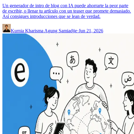
Un generador de intro de blog con IA puede ahorrarte la peor parte
de escribir, o llenar tu artículo con un teaser que promete demasiado.
Así consigues introducciones que se lean de verdad.
Kurnia Kharisma Agung Samiadjie
·
Jun 21, 2026