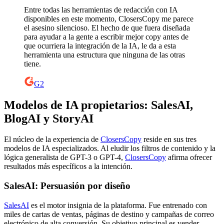
Entre todas las herramientas de redacción con IA
disponibles en este momento, ClosersCopy me parece
el asesino silencioso. El hecho de que fuera diseñada
para ayudar a la gente a escribir mejor copy antes de
que ocurriera la integración de la IA, le da a esta
herramienta una estructura que ninguna de las otras
tiene.
G2
Modelos de IA propietarios: SalesAI,
BlogAI y StoryAI
El núcleo de la experiencia de
ClosersCopy
reside en sus tres
modelos de IA especializados. Al eludir los filtros de contenido y la
lógica generalista de GPT-3 o GPT-4,
ClosersCopy
afirma ofrecer
resultados más específicos a la intención.
SalesAI: Persuasión por diseño
SalesAI
es el motor insignia de la plataforma. Fue entrenado con
miles de cartas de ventas, páginas de destino y campañas de correo
electrónico de alta conversión. Su objetivo principal es vender.