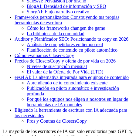
SalesAI: Persuasión por diseño
BlogAI: Densidad de información y SEO
StoryAI: Flujo narrativo creativo
Frameworks personalizados: Construyendo tus propias
herramientas de escritura
Cómo los frameworks changen the game
La biblioteca de la comunidad
Auditor y Planificador SEO: Posicionando tu copy en 2026
Análisis de competidores en tiempo real
Planificación de contenido en piloto automático
Cómo evaluamos ClosersCopy
Precios de ClosersCopy y oferta de por vida en 2026
Niveles de suscripción mensual
El valor de la Oferta de Por Vida (LTD)
eesel AI: La alternativa integrada para equipos de contenido
Aprendiendo de tu conocimiento existente
Publicación en piloto automático e investigación
profunda
Por qué los equipos nos eligen a nosotros en lugar de
herramientas de IA manuales
Eligiendo la herramienta de escritura con IA adecuada para
tus necesidades
Pros y Contras de ClosersCopy
La mayoría de los escritores de IA son solo envoltorios para GPT-4,