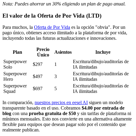
Nota: Puedes ahorrar un 30% eligiendo un plan de pago anual.
El valor de la Oferta de Por Vida (LTD)
Para muchos, la
Oferta de Por Vida
es la opción "obvia". Por un
pago único, obtienes acceso ilimitado a la plataforma de por vida,
incluyendo todas las futuras actualizaciones e innovaciones.
Precio
Plan
Asientos
Incluye
Único
Superpower
Escritura/dibujo/auditorías de
$297
1
Solo
IA ilimitadas
Superpower
Escritura/dibujo/auditorías de
$497
3
Hero
IA ilimitadas
Superpower
Escritura/dibujo/auditorías de
$697
5
Squad
IA ilimitadas
In comparación,
nuestros precios en eesel AI
siguen un modelo
transparente basado en el uso. Cobramos
$4.00 por entrada de
blog
con una
prueba gratuita de $50
y sin tarifas de plataforma ni
mínimos mensuales. Esto nos convierte en una alternativa altamente
flexible para equipos que desean pagar solo por el contenido que
realmente publican.