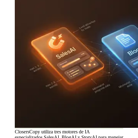
ClosersCopy utiliza tres motores de IA
especializados.SalesAI, BlogAI y StoryAI.para manejar