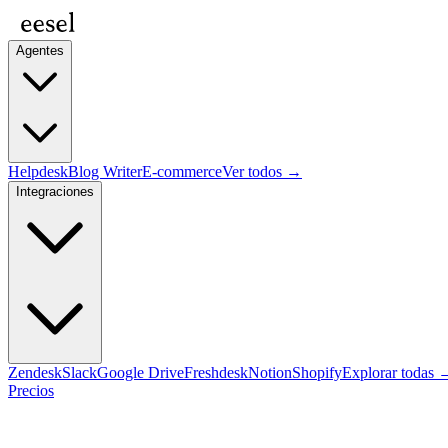
Agentes
Helpdesk
Blog Writer
E-commerce
Ver todos →
Integraciones
Zendesk
Slack
Google Drive
Freshdesk
Notion
Shopify
Explorar todas 
Precios