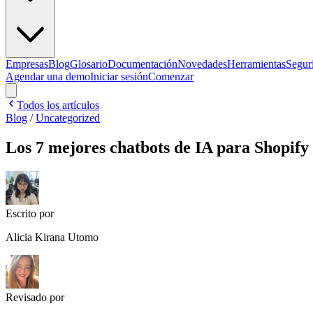
Empresas
Blog
Glosario
Documentación
Novedades
Herramientas
Segur
Agendar una demo
Iniciar sesión
Comenzar
Todos los artículos
Blog
/
Uncategorized
Los 7 mejores chatbots de IA para Shopify 
Escrito por
Alicia Kirana Utomo
Revisado por