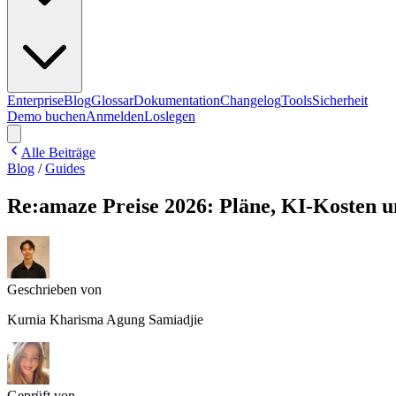
Enterprise
Blog
Glossar
Dokumentation
Changelog
Tools
Sicherheit
Demo buchen
Anmelden
Loslegen
Alle Beiträge
Blog
/
Guides
Re:amaze Preise 2026: Pläne, KI-Kosten u
Geschrieben von
Kurnia Kharisma Agung Samiadjie
Geprüft von