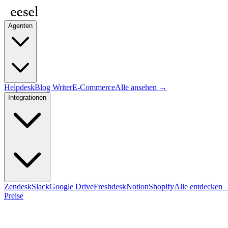
Agenten
Helpdesk
Blog Writer
E-Commerce
Alle ansehen →
Integrationen
Zendesk
Slack
Google Drive
Freshdesk
Notion
Shopify
Alle entdecken
Preise