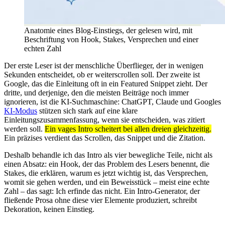
Anatomie eines Blog-Einstiegs, der gelesen wird, mit
Beschriftung von Hook, Stakes, Versprechen und einer
echten Zahl
Der erste Leser ist der menschliche Überflieger, der in wenigen
Sekunden entscheidet, ob er weiterscrollen soll. Der zweite ist
Google, das die Einleitung oft in ein Featured Snippet zieht. Der
dritte, und derjenige, den die meisten Beiträge noch immer
ignorieren, ist die KI-Suchmaschine: ChatGPT, Claude und Googles
KI-Modus
stützen sich stark auf eine klare
Einleitungszusammenfassung, wenn sie entscheiden, was zitiert
werden soll.
Ein vages Intro scheitert bei allen dreien gleichzeitig.
Ein präzises verdient das Scrollen, das Snippet und die Zitation.
Deshalb behandle ich das Intro als vier bewegliche Teile, nicht als
einen Absatz: ein Hook, der das Problem des Lesers benennt, die
Stakes, die erklären, warum es jetzt wichtig ist, das Versprechen,
womit sie gehen werden, und ein Beweisstück – meist eine echte
Zahl – das sagt: Ich erfinde das nicht. Ein Intro-Generator, der
fließende Prosa ohne diese vier Elemente produziert, schreibt
Dekoration, keinen Einstieg.