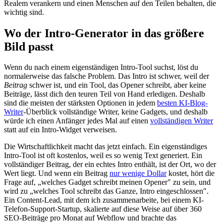
Realem verankern und einen Menschen auf den Teilen behalten, die
wichtig sind.
Wo der Intro-Generator in das größere
Bild passt
Wenn du nach einem eigenständigen Intro-Tool suchst, löst du
normalerweise das falsche Problem. Das Intro ist schwer, weil der
Beitrag
schwer ist, und ein Tool, das Opener schreibt, aber keine
Beiträge, lässt dich den teuren Teil von Hand erledigen. Deshalb
sind die meisten der stärksten Optionen in jedem
besten KI-Blog-
Writer
-Überblick vollständige Writer, keine Gadgets, und deshalb
würde ich einen Anfänger jedes Mal auf einen
vollständigen Writer
statt auf ein Intro-Widget verweisen.
Die Wirtschaftlichkeit macht das jetzt einfach. Ein eigenständiges
Intro-Tool ist oft kostenlos, weil es so wenig Text generiert. Ein
vollständiger Beitrag, der ein echtes Intro enthält, ist der Ort, wo der
Wert liegt. Und wenn ein Beitrag
nur wenige Dollar
kostet, hört die
Frage auf, „welches Gadget schreibt meinen Opener" zu sein, und
wird zu „welches Tool schreibt das Ganze, Intro eingeschlossen".
Ein Content-Lead, mit dem ich zusammenarbeite, bei einem KI-
Telefon-Support-Startup, skalierte auf diese Weise auf über 360
SEO-Beiträge pro Monat auf Webflow und brachte das