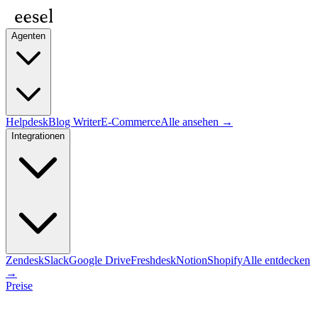
Agenten
Helpdesk
Blog Writer
E-Commerce
Alle ansehen →
Integrationen
Zendesk
Slack
Google Drive
Freshdesk
Notion
Shopify
Alle entdecken
→
Preise