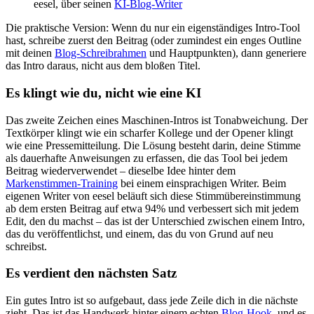
eesel, über seinen
KI-Blog-Writer
Die praktische Version: Wenn du nur ein eigenständiges Intro-Tool
hast, schreibe zuerst den Beitrag (oder zumindest ein enges Outline
mit deinen
Blog-Schreibrahmen
und Hauptpunkten), dann generiere
das Intro daraus, nicht aus dem bloßen Titel.
Es klingt wie du, nicht wie eine KI
Das zweite Zeichen eines Maschinen-Intros ist Tonabweichung. Der
Textkörper klingt wie ein scharfer Kollege und der Opener klingt
wie eine Pressemitteilung. Die Lösung besteht darin, deine Stimme
als dauerhafte Anweisungen zu erfassen, die das Tool bei jedem
Beitrag wiederverwendet – dieselbe Idee hinter dem
Markenstimmen-Training
bei einem einsprachigen Writer. Beim
eigenen Writer von eesel beläuft sich diese Stimmübereinstimmung
ab dem ersten Beitrag auf etwa 94% und verbessert sich mit jedem
Edit, den du machst – das ist der Unterschied zwischen einem Intro,
das du veröffentlichst, und einem, das du von Grund auf neu
schreibst.
Es verdient den nächsten Satz
Ein gutes Intro ist so aufgebaut, dass jede Zeile dich in die nächste
zieht. Das ist das Handwerk hinter einem echten
Blog-Hook
, und es