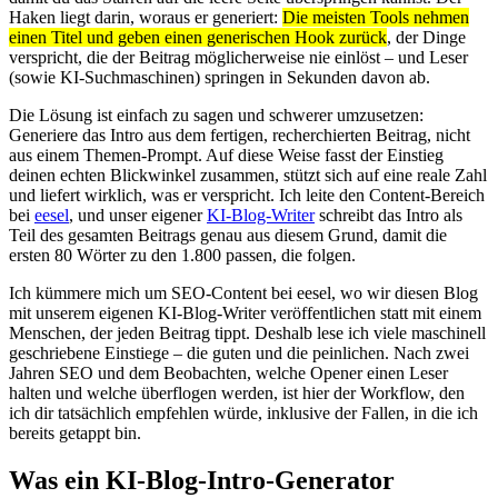
Haken liegt darin, woraus er generiert:
Die meisten Tools nehmen
einen Titel und geben einen generischen Hook zurück
, der Dinge
verspricht, die der Beitrag möglicherweise nie einlöst – und Leser
(sowie KI-Suchmaschinen) springen in Sekunden davon ab.
Die Lösung ist einfach zu sagen und schwerer umzusetzen:
Generiere das Intro aus dem fertigen, recherchierten Beitrag, nicht
aus einem Themen-Prompt. Auf diese Weise fasst der Einstieg
deinen echten Blickwinkel zusammen, stützt sich auf eine reale Zahl
und liefert wirklich, was er verspricht. Ich leite den Content-Bereich
bei
eesel
, und unser eigener
KI-Blog-Writer
schreibt das Intro als
Teil des gesamten Beitrags genau aus diesem Grund, damit die
ersten 80 Wörter zu den 1.800 passen, die folgen.
Ich kümmere mich um SEO-Content bei eesel, wo wir diesen Blog
mit unserem eigenen KI-Blog-Writer veröffentlichen statt mit einem
Menschen, der jeden Beitrag tippt. Deshalb lese ich viele maschinell
geschriebene Einstiege – die guten und die peinlichen. Nach zwei
Jahren SEO und dem Beobachten, welche Opener einen Leser
halten und welche überflogen werden, ist hier der Workflow, den
ich dir tatsächlich empfehlen würde, inklusive der Fallen, in die ich
bereits getappt bin.
Was ein KI-Blog-Intro-Generator