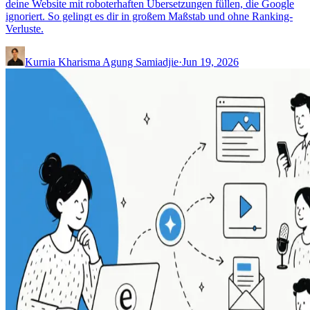
deine Website mit roboterhaften Übersetzungen füllen, die Google
ignoriert. So gelingt es dir in großem Maßstab und ohne Ranking-
Verluste.
Kurnia Kharisma Agung Samiadjie
·
Jun 19, 2026