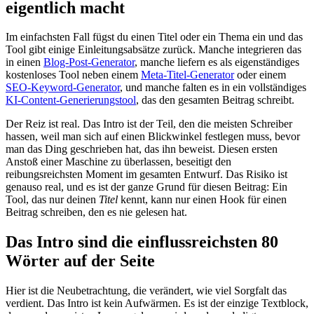
eigentlich macht
Im einfachsten Fall fügst du einen Titel oder ein Thema ein und das
Tool gibt einige Einleitungsabsätze zurück. Manche integrieren das
in einen
Blog-Post-Generator
, manche liefern es als eigenständiges
kostenloses Tool neben einem
Meta-Titel-Generator
oder einem
SEO-Keyword-Generator
, und manche falten es in ein vollständiges
KI-Content-Generierungstool
, das den gesamten Beitrag schreibt.
Der Reiz ist real. Das Intro ist der Teil, den die meisten Schreiber
hassen, weil man sich auf einen Blickwinkel festlegen muss, bevor
man das Ding geschrieben hat, das ihn beweist. Diesen ersten
Anstoß einer Maschine zu überlassen, beseitigt den
reibungsreichsten Moment im gesamten Entwurf. Das Risiko ist
genauso real, und es ist der ganze Grund für diesen Beitrag: Ein
Tool, das nur deinen
Titel
kennt, kann nur einen Hook für einen
Beitrag schreiben, den es nie gelesen hat.
Das Intro sind die einflussreichsten 80
Wörter auf der Seite
Hier ist die Neubetrachtung, die verändert, wie viel Sorgfalt das
verdient. Das Intro ist kein Aufwärmen. Es ist der einzige Textblock,