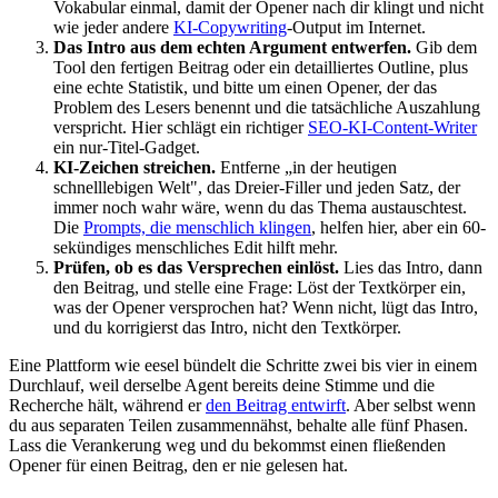
Vokabular einmal, damit der Opener nach dir klingt und nicht
wie jeder andere
KI-Copywriting
-Output im Internet.
Das Intro aus dem echten Argument entwerfen.
Gib dem
Tool den fertigen Beitrag oder ein detailliertes Outline, plus
eine echte Statistik, und bitte um einen Opener, der das
Problem des Lesers benennt und die tatsächliche Auszahlung
verspricht. Hier schlägt ein richtiger
SEO-KI-Content-Writer
ein nur-Titel-Gadget.
KI-Zeichen streichen.
Entferne „in der heutigen
schnelllebigen Welt", das Dreier-Filler und jeden Satz, der
immer noch wahr wäre, wenn du das Thema austauschtest.
Die
Prompts, die menschlich klingen
, helfen hier, aber ein 60-
sekündiges menschliches Edit hilft mehr.
Prüfen, ob es das Versprechen einlöst.
Lies das Intro, dann
den Beitrag, und stelle eine Frage: Löst der Textkörper ein,
was der Opener versprochen hat? Wenn nicht, lügt das Intro,
und du korrigierst das Intro, nicht den Textkörper.
Eine Plattform wie eesel bündelt die Schritte zwei bis vier in einem
Durchlauf, weil derselbe Agent bereits deine Stimme und die
Recherche hält, während er
den Beitrag entwirft
. Aber selbst wenn
du aus separaten Teilen zusammennähst, behalte alle fünf Phasen.
Lass die Verankerung weg und du bekommst einen fließenden
Opener für einen Beitrag, den er nie gelesen hat.