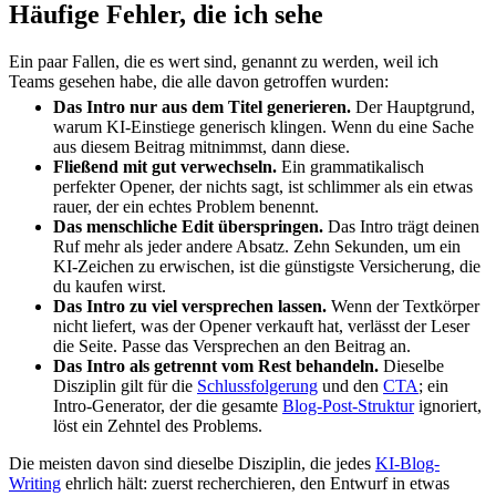
Häufige Fehler, die ich sehe
Ein paar Fallen, die es wert sind, genannt zu werden, weil ich
Teams gesehen habe, die alle davon getroffen wurden:
Das Intro nur aus dem Titel generieren.
Der Hauptgrund,
warum KI-Einstiege generisch klingen. Wenn du eine Sache
aus diesem Beitrag mitnimmst, dann diese.
Fließend mit gut verwechseln.
Ein grammatikalisch
perfekter Opener, der nichts sagt, ist schlimmer als ein etwas
rauer, der ein echtes Problem benennt.
Das menschliche Edit überspringen.
Das Intro trägt deinen
Ruf mehr als jeder andere Absatz. Zehn Sekunden, um ein
KI-Zeichen zu erwischen, ist die günstigste Versicherung, die
du kaufen wirst.
Das Intro zu viel versprechen lassen.
Wenn der Textkörper
nicht liefert, was der Opener verkauft hat, verlässt der Leser
die Seite. Passe das Versprechen an den Beitrag an.
Das Intro als getrennt vom Rest behandeln.
Dieselbe
Disziplin gilt für die
Schlussfolgerung
und den
CTA
; ein
Intro-Generator, der die gesamte
Blog-Post-Struktur
ignoriert,
löst ein Zehntel des Problems.
Die meisten davon sind dieselbe Disziplin, die jedes
KI-Blog-
Writing
ehrlich hält: zuerst recherchieren, den Entwurf in etwas