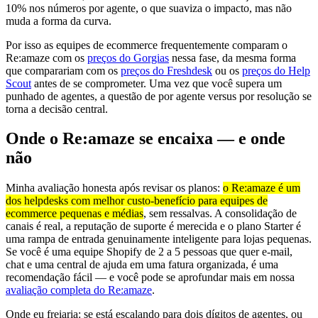
10% nos números por agente, o que suaviza o impacto, mas não
muda a forma da curva.
Por isso as equipes de ecommerce frequentemente comparam o
Re:amaze com os
preços do Gorgias
nessa fase, da mesma forma
que comparariam com os
preços do Freshdesk
ou os
preços do Help
Scout
antes de se comprometer. Uma vez que você supera um
punhado de agentes, a questão de por agente versus por resolução se
torna a decisão central.
Onde o Re:amaze se encaixa — e onde
não
Minha avaliação honesta após revisar os planos:
o Re:amaze é um
dos helpdesks com melhor custo-benefício para equipes de
ecommerce pequenas e médias
, sem ressalvas. A consolidação de
canais é real, a reputação de suporte é merecida e o plano Starter é
uma rampa de entrada genuinamente inteligente para lojas pequenas.
Se você é uma equipe Shopify de 2 a 5 pessoas que quer e-mail,
chat e uma central de ajuda em uma fatura organizada, é uma
recomendação fácil — e você pode se aprofundar mais em nossa
avaliação completa do Re:amaze
.
Onde eu freiaria: se está escalando para dois dígitos de agentes, ou