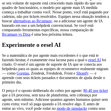
se seu volume de suporte está crescendo mais rápido do que seu
quadro de funcionários, o modelo por agente mais IA medida
começa a trabalhar contra você. Nesse ponto, você está pagando por
cadeiras, não por tickets resolvidos. Equipes nessa situação tendem a
buscar
alternativas ao Re:amaze
, ou a adicionar um agente de IA
baseado em uso a um helpdesk convencional. Se você está
comparando ferramentas específicas, nossa comparação de
Re:amaze vs Dixa
é uma boa próxima leitura.
Experimente o eesel AI
Se a matemática de por agente mais excedentes é o que está te
fazendo hesitar, é exatamente essa lacuna para a qual o
eesel AI
foi
criado. O eesel é um agente de suporte de IA que se conecta aos
helpdesks para os quais as equipes de ecommerce realmente migram
— como
Gorgias
, Zendesk, Freshdesk, Front e
Shopify
— e
aprende com seus tickets passados e documentos de ajuda desde o
primeiro dia.
O preço é o oposto deliberado do cobro por agente:
$0,40 por ticket
que a IA processa, sem taxa de plataforma, sem cobrança por
agente, sem mínimo. Adicione quantos agentes humanos quiser sem
custo extra; você só paga quando a IA resolve algo. E antes de
entrar ao vivo, você pode rodar no
modo de simulação
contra seus