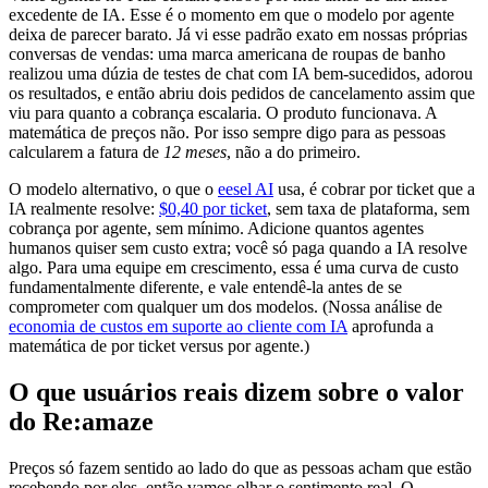
excedente de IA. Esse é o momento em que o modelo por agente
deixa de parecer barato. Já vi esse padrão exato em nossas próprias
conversas de vendas: uma marca americana de roupas de banho
realizou uma dúzia de testes de chat com IA bem-sucedidos, adorou
os resultados, e então abriu dois pedidos de cancelamento assim que
viu para quanto a cobrança escalaria. O produto funcionava. A
matemática de preços não. Por isso sempre digo para as pessoas
calcularem a fatura de
12 meses
, não a do primeiro.
O modelo alternativo, o que o
eesel AI
usa, é cobrar por ticket que a
IA realmente resolve:
$0,40 por ticket
, sem taxa de plataforma, sem
cobrança por agente, sem mínimo. Adicione quantos agentes
humanos quiser sem custo extra; você só paga quando a IA resolve
algo. Para uma equipe em crescimento, essa é uma curva de custo
fundamentalmente diferente, e vale entendê-la antes de se
comprometer com qualquer um dos modelos. (Nossa análise de
economia de custos em suporte ao cliente com IA
aprofunda a
matemática de por ticket versus por agente.)
O que usuários reais dizem sobre o valor
do Re:amaze
Preços só fazem sentido ao lado do que as pessoas acham que estão
recebendo por eles, então vamos olhar o sentimento real. O