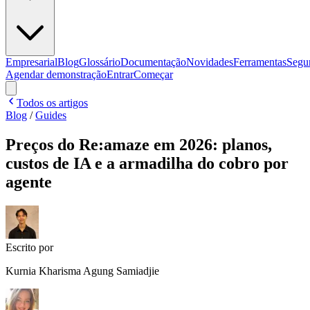
Empresarial
Blog
Glossário
Documentação
Novidades
Ferramentas
Segu
Agendar demonstração
Entrar
Começar
Todos os artigos
Blog
/
Guides
Preços do Re:amaze em 2026: planos,
custos de IA e a armadilha do cobro por
agente
Escrito por
Kurnia Kharisma Agung Samiadjie