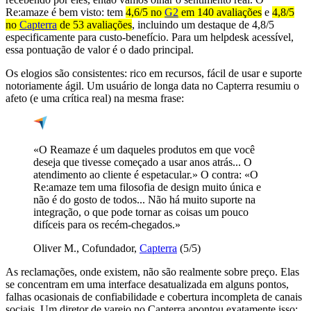
Re:amaze é bem visto: tem
4,6/5 no
G2
em 140 avaliações
e
4,8/5
no
Capterra
de 53 avaliações
, incluindo um destaque de 4,8/5
especificamente para custo-benefício. Para um helpdesk acessível,
essa pontuação de valor é o dado principal.
Os elogios são consistentes: rico em recursos, fácil de usar e suporte
notoriamente ágil. Um usuário de longa data no Capterra resumiu o
afeto (e uma crítica real) na mesma frase:
«O Reamaze é um daqueles produtos em que você
deseja que tivesse começado a usar anos atrás... O
atendimento ao cliente é espetacular.» O contra: «O
Re:amaze tem uma filosofia de design muito única e
não é do gosto de todos... Não há muito suporte na
integração, o que pode tornar as coisas um pouco
difíceis para os recém-chegados.»
Oliver M., Cofundador,
Capterra
(5/5)
As reclamações, onde existem, não são realmente sobre preço. Elas
se concentram em uma interface desatualizada em alguns pontos,
falhas ocasionais de confiabilidade e cobertura incompleta de canais
sociais. Um diretor de varejo no Capterra apontou exatamente isso: