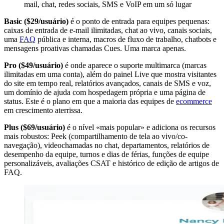
mail, chat, redes sociais, SMS e VoIP em um só lugar
Basic ($29/usuário)
é o ponto de entrada para equipes pequenas:
caixas de entrada de e-mail ilimitadas, chat ao vivo, canais sociais,
uma
FAQ
pública e interna, macros de fluxo de trabalho, chatbots e
mensagens proativas chamadas Cues. Uma marca apenas.
Pro ($49/usuário)
é onde aparece o suporte multimarca (marcas
ilimitadas em uma conta), além do painel Live que mostra visitantes
do site em tempo real, relatórios avançados, canais de SMS e voz,
um domínio de ajuda com hospedagem própria e uma página de
status. Este é o plano em que a maioria das equipes de
ecommerce
em crescimento aterrissa.
Plus ($69/usuário)
é o nível «mais popular» e adiciona os recursos
mais robustos: Peek (compartilhamento de tela ao vivo/co-
navegação), videochamadas no chat, departamentos, relatórios de
desempenho da equipe, turnos e dias de férias, funções de equipe
personalizáveis, avaliações CSAT e histórico de edição de artigos de
FAQ.