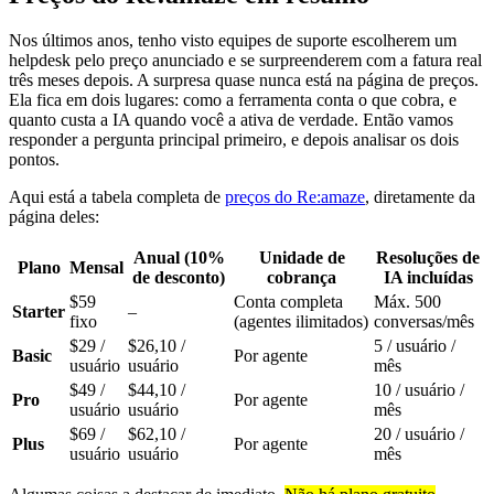
Nos últimos anos, tenho visto equipes de suporte escolherem um
helpdesk pelo preço anunciado e se surpreenderem com a fatura real
três meses depois. A surpresa quase nunca está na página de preços.
Ela fica em dois lugares: como a ferramenta conta o que cobra, e
quanto custa a IA quando você a ativa de verdade. Então vamos
responder a pergunta principal primeiro, e depois analisar os dois
pontos.
Aqui está a tabela completa de
preços do Re:amaze
, diretamente da
página deles:
Anual (10%
Unidade de
Resoluções de
Plano
Mensal
de desconto)
cobrança
IA incluídas
$59
Conta completa
Máx. 500
Starter
–
fixo
(agentes ilimitados)
conversas/mês
$29 /
$26,10 /
5 / usuário /
Basic
Por agente
usuário
usuário
mês
$49 /
$44,10 /
10 / usuário /
Pro
Por agente
usuário
usuário
mês
$69 /
$62,10 /
20 / usuário /
Plus
Por agente
usuário
usuário
mês