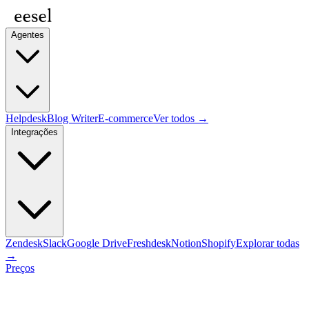
Agentes
Helpdesk
Blog Writer
E-commerce
Ver todos →
Integrações
Zendesk
Slack
Google Drive
Freshdesk
Notion
Shopify
Explorar todas
→
Preços