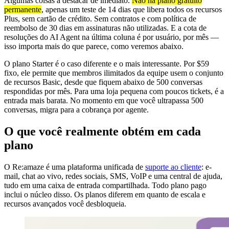
Algumas coisas a destacar de imediato.
Não há plano gratuito
permanente
, apenas um teste de 14 dias que libera todos os recursos
Plus, sem cartão de crédito. Sem contratos e com política de
reembolso de 30 dias em assinaturas não utilizadas. E a cota de
resoluções do AI Agent na última coluna é por usuário, por mês —
isso importa mais do que parece, como veremos abaixo.
O plano Starter é o caso diferente e o mais interessante. Por $59
fixo, ele permite que membros ilimitados da equipe usem o conjunto
de recursos Basic, desde que fiquem abaixo de 500 conversas
respondidas por mês. Para uma loja pequena com poucos tickets, é a
entrada mais barata. No momento em que você ultrapassa 500
conversas, migra para a cobrança por agente.
O que você realmente obtém em cada
plano
O Re:amaze é uma plataforma unificada de
suporte ao cliente
: e-
mail, chat ao vivo, redes sociais, SMS, VoIP e uma central de ajuda,
tudo em uma caixa de entrada compartilhada. Todo plano pago
inclui o núcleo disso. Os planos diferem em quanto de escala e
recursos avançados você desbloqueia.