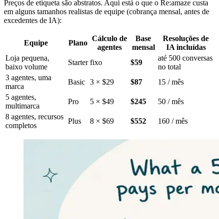
Preços de etiqueta são abstratos. Aqui está o que o Re:amaze custa
em alguns tamanhos realistas de equipe (cobrança mensal, antes de
excedentes de IA):
Cálculo de
Base
Resoluções de
Equipe
Plano
agentes
mensal
IA incluídas
Loja pequena,
até 500 conversas
Starter
fixo
$59
baixo volume
no total
3 agentes, uma
Basic
3 × $29
$87
15 / mês
marca
5 agentes,
Pro
5 × $49
$245
50 / mês
multimarca
8 agentes, recursos
Plus
8 × $69
$552
160 / mês
completos