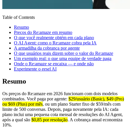
Table of Contents
Resumo
Preços do Re:amaze em resumo
O que você realmente obtém em cada plano
O AI Agent: como o Re:amaze cobra pela IA
A armadilha da cobrança por agente
O que usuários reais dizem sobre o valor do Re:amaze
Um exemplo real: o que uma equipe de verdade paga
Onde o Re:amaze se encaixa — e onde não
Experimente o eesel AI
Resumo
Os preços do Re:amaze em 2026 funcionam com dois modelos
combinados. Você paga por agente:
$29/usuário (Basic), $49 (Pro)
ou $69 (Plus) por mês
, ou um plano Starter fixo de $59/mês com
limite de 500 conversas. Depois, paga novamente pela IA: cada
plano inclui uma pequena cota mensal de resoluções do AI Agent,
após a qual são
$0,85 por resolução
. A cobrança anual economiza
10%.