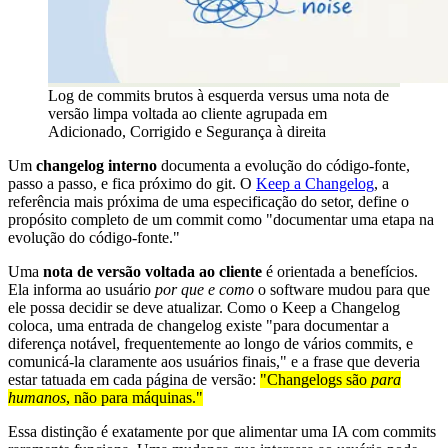
Log de commits brutos à esquerda versus uma nota de
versão limpa voltada ao cliente agrupada em
Adicionado, Corrigido e Segurança à direita
Um
changelog interno
documenta a evolução do código-fonte,
passo a passo, e fica próximo do git. O
Keep a Changelog
, a
referência mais próxima de uma especificação do setor, define o
propósito completo de um commit como "documentar uma etapa na
evolução do código-fonte."
Uma
nota de versão voltada ao cliente
é orientada a benefícios.
Ela informa ao usuário
por que e como
o software mudou para que
ele possa decidir se deve atualizar. Como o Keep a Changelog
coloca, uma entrada de changelog existe "para documentar a
diferença notável, frequentemente ao longo de vários commits, e
comunicá-la claramente aos usuários finais," e a frase que deveria
estar tatuada em cada página de versão:
"Changelogs são
para
humanos
, não para máquinas."
Essa distinção é exatamente por que alimentar uma IA com commits