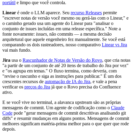
portátil
e limpo que você controla.
Linear
é onde o LLM aparece. Seu
recurso Releases
permite
"escrever notas de versão você mesmo ou gerá-las com o Linear," e
o caminho gerado usa um agente do Linear para "analisar o
conjunto de issues incluídas em uma release específica." Note a
fonte novamente:
issues
, não commits — a mesma decisão
arquitetural que aquele engenheiro fez manualmente. Se você está
comparando os dois rastreadores, nosso comparativo
Linear vs Jira
vai mais fundo.
Jira
usa o
Rascunhador de Notas de Versão do Rovo
, que cria notas
"a partir de um conjunto de até 20 itens de trabalho do Jira por vez"
e "os agrupa em temas." O fluxo termina, como deveria, com
"revise o rascunho e siga as instruções para publicar." É um dos
crescentes recursos de
automação de IA do Jira
, e vale a pena
verificar os
preços do Jira
já que o Rovo precisa do Confluence
ativo.
E se você vive no terminal, a alavanca upstream são as próprias
mensagens de commit. Um agente de codificação como o
Claude
Code
pode "gerar mensagens de commit descritivas analisando git
diffs" e resumir mudanças em alguns pontos. Mensagens de commit
melhores significam matéria-prima melhor para o que quer que rode
depois.