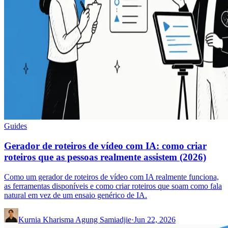
Guides
Gerador de roteiros de vídeo com IA: como criar
roteiros que as pessoas realmente assistem (2026)
Como um gerador de roteiros de vídeo com IA realmente funciona,
as ferramentas disponíveis e como criar roteiros que soam como fala
natural em vez de um ensaio genérico de IA.
Kurnia Kharisma Agung Samiadjie
·
Jun 22, 2026