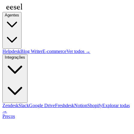
Agentes
Helpdesk
Blog Writer
E-commerce
Ver todos →
Integrações
Zendesk
Slack
Google Drive
Freshdesk
Notion
Shopify
Explorar todas
→
Preços