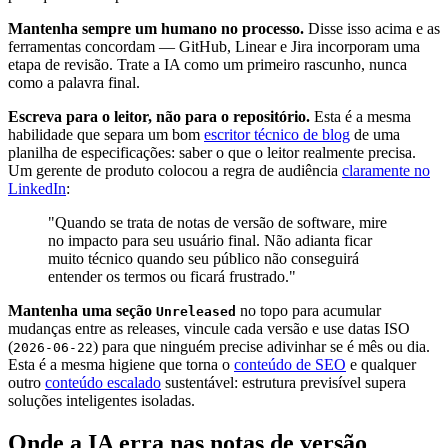
Mantenha sempre um humano no processo.
Disse isso acima e as
ferramentas concordam — GitHub, Linear e Jira incorporam uma
etapa de revisão. Trate a IA como um primeiro rascunho, nunca
como a palavra final.
Escreva para o leitor, não para o repositório.
Esta é a mesma
habilidade que separa um bom
escritor técnico de blog
de uma
planilha de especificações: saber o que o leitor realmente precisa.
Um gerente de produto colocou a regra de audiência
claramente no
LinkedIn
:
"Quando se trata de notas de versão de software, mire
no impacto para seu usuário final. Não adianta ficar
muito técnico quando seu público não conseguirá
entender os termos ou ficará frustrado."
Mantenha uma seção
no topo para acumular
Unreleased
mudanças entre as releases, vincule cada versão e use datas ISO
(
) para que ninguém precise adivinhar se é mês ou dia.
2026-06-22
Esta é a mesma higiene que torna o
conteúdo de SEO
e qualquer
outro
conteúdo escalado
sustentável: estrutura previsível supera
soluções inteligentes isoladas.
Onde a IA erra nas notas de versão