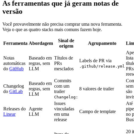
As ferramentas que já geram notas de
versão
Você provavelmente não precisa comprar uma nova ferramenta.
Veja o que as quatro stacks mais comuns fazem hoje.
Sinal de
Ferramenta
Abordagem
Agrupamento
Lim
origem
Ape
Notas
Baseado em
Títulos de
list
Labels de PR via
automáticas
regras, sem
PRs
títu
.github/release.yml
do
GitHub
LLM
mesclados
PRs
rees
Commits
Com
Baseado em
Changelog
com um
sem 
regras, sem
8 valores de trailer
do
GitLab
trailer
são
LLM
invi
Changelog:
Issues
Até
Releases do
Agente
vinculadas
pipe
Campo de template
Linear
LLM
em uma
no 
release
Bus
20 i