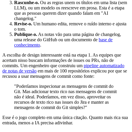
Rascunhe-o.
Ou as regras unem os títulos em uma lista (sem
LLM), ou um modelo os reescreve em prosa. Esta é a etapa
que as pessoas querem dizer quando falam em "AI
changelog."
Revise-o.
Um humano edita, remove o ruído interno e ajusta
o tom.
Publique-o.
As notas vão para uma página de changelog,
uma release do GitHub ou um documento de
base de
conhecimento
.
A escolha de design interessante está na etapa 1. As equipes que
acertam nisso buscam informações de issues ou PRs, não de
commits. Um engenheiro que construiu um
pipeline automatizado
de notas de versão
em mais de 100 repositórios explicou por que se
recusou a usar mensagens de commit como fonte:
"Poderíamos inspecionar as mensagens de commit do
Git. Mas adicionar texto rico nas mensagens de commit
não é ideal. Poderíamos, em vez disso, aproveitar os
recursos de texto rico nas issues do Jira e manter as
mensagens de commit do Git simples?"
Esse é o jogo completo em uma única citação. Quanto mais rica sua
entrada, menos a IA precisa adivinhar.