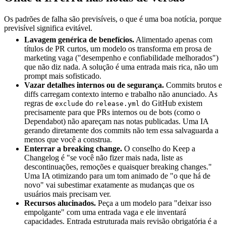
Os padrões de falha são previsíveis, o que é uma boa notícia, porque
previsível significa evitável.
Lavagem genérica de benefícios.
Alimentado apenas com
títulos de PR curtos, um modelo os transforma em prosa de
marketing vaga ("desempenho e confiabilidade melhorados")
que não diz nada. A solução é uma entrada mais rica, não um
prompt mais sofisticado.
Vazar detalhes internos ou de segurança.
Commits brutos e
diffs carregam contexto interno e trabalho não anunciado. As
regras de
do
do GitHub existem
exclude
release.yml
precisamente para que PRs internos ou de bots (como o
Dependabot) não apareçam nas notas publicadas. Uma IA
gerando diretamente dos commits não tem essa salvaguarda a
menos que você a construa.
Enterrar a breaking change.
O conselho do Keep a
Changelog é "se você não fizer mais nada, liste as
descontinuações, remoções e quaisquer breaking changes."
Uma IA otimizando para um tom animado de "o que há de
novo" vai subestimar exatamente as mudanças que os
usuários mais precisam ver.
Recursos alucinados.
Peça a um modelo para "deixar isso
empolgante" com uma entrada vaga e ele inventará
capacidades. Entrada estruturada mais revisão obrigatória é a