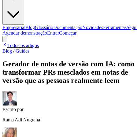
Empresarial
Blog
Glossário
Documentação
Novidades
Ferramentas
Segu
Agendar demonstração
Entrar
Começar
Todos os artigos
Blog
/
Guides
Gerador de notas de versão com IA: como
transformar PRs mesclados em notas de
versão que as pessoas realmente leem
Escrito por
Rama Adi Nugraha