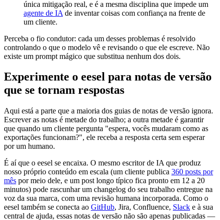
única mitigação real, e é a mesma disciplina que impede um
agente de IA
de inventar coisas com confiança na frente de
um cliente.
Perceba o fio condutor: cada um desses problemas é resolvido
controlando o que o modelo vê e revisando o que ele escreve. Não
existe um prompt mágico que substitua nenhum dos dois.
Experimente o eesel para notas de versão
que se tornam respostas
Aqui está a parte que a maioria dos guias de notas de versão ignora.
Escrever as notas é metade do trabalho; a outra metade é garantir
que quando um cliente pergunta "espera, vocês mudaram como as
exportações funcionam?", ele receba a resposta certa sem esperar
por um humano.
É aí que o eesel se encaixa. O mesmo escritor de IA que produz
nosso próprio conteúdo em escala (um cliente publica
360 posts por
mês
por meio dele, e um post longo típico fica pronto em 12 a 20
minutos) pode rascunhar um changelog do seu trabalho entregue na
voz da sua marca, com uma revisão humana incorporada. Como o
eesel também se conecta ao
GitHub
, Jira, Confluence,
Slack
e à sua
central de ajuda, essas notas de versão não são apenas publicadas —