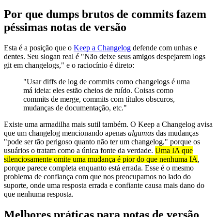
Por que dumps brutos de commits fazem
péssimas notas de versão
Esta é a posição que o
Keep a Changelog
defende com unhas e
dentes. Seu slogan real é "Não deixe seus amigos despejarem logs
git em changelogs," e o raciocínio é direto:
"Usar diffs de log de commits como changelogs é uma
má ideia: eles estão cheios de ruído. Coisas como
commits de merge, commits com títulos obscuros,
mudanças de documentação, etc."
Existe uma armadilha mais sutil também. O Keep a Changelog avisa
que um changelog mencionando apenas
algumas
das mudanças
"pode ser tão perigoso quanto não ter um changelog," porque os
usuários o tratam como a única fonte da verdade.
Uma IA que
silenciosamente omite uma mudança é pior do que nenhuma IA
,
porque parece completa enquanto está errada. Esse é o mesmo
problema de confiança com que nos preocupamos no lado do
suporte, onde uma resposta errada e confiante causa mais dano do
que nenhuma resposta.
Melhores práticas para notas de versão