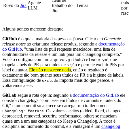
Itens de
Agente
trab
Rovo do
Jira
trabalho do
Temas
LLM
por
Jira
ras
Alguns pontos merecem destaque.
GitHub
é o que a maioria das pessoas já usa. Clicar em
Generate
release notes
ao criar uma release produz, segundo a
documentação
do GitHub
, "uma lista de pull requests mesclados, uma lista de
contribuidores da release e um link para um changelog completo."
Você o configura com um arquivo
que
.github/release.yml
mapeia labels de PR para títulos de seção e permite excluir PRs por
label ou autor.
Ele não reescreve nada
, então o resultado é
exatamente tão bom quanto seus títulos de PR e a higiene de labels.
Essa configuração de
importa mais do que parece, e
exclude
voltaremos a ela.
GitLab
segue a rota opt-in: segundo a
documentação do GitLab
ele
constrói changelogs "com base em títulos de commits e trailers do
Git," e um commit só aparece se carregar um trailer como
. Os valores aceitos (added, fixed, changed,
Changelog: feature
deprecated, removed, security, performance, other) se mapeiam
quase um a um nas categorias do Keep a Changelog. A troca é
disciplina no momento do commit, e a vantagem é um
changelog