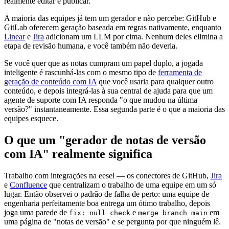
realmente editar e publicar.
A maioria das equipes já tem um gerador e não percebe: GitHub e
GitLab oferecem geração baseada em regras nativamente, enquanto
Linear
e
Jira
adicionam um LLM por cima. Nenhum deles elimina a
etapa de revisão humana, e você também não deveria.
Se você quer que as notas cumpram um papel duplo, a jogada
inteligente é rascunhá-las com o mesmo tipo de
ferramenta de
geração de conteúdo com IA
que você usaria para qualquer outro
conteúdo, e depois integrá-las à sua central de ajuda para que um
agente de suporte com IA responda "o que mudou na última
versão?" instantaneamente. Essa segunda parte é o que a maioria das
equipes esquece.
O que um "gerador de notas de versão
com IA" realmente significa
Trabalho com integrações na eesel — os conectores de GitHub,
Jira
e
Confluence
que centralizam o trabalho de uma equipe em um só
lugar. Então observei o padrão de falha de perto: uma equipe de
engenharia perfeitamente boa entrega um ótimo trabalho, depois
joga uma parede de
e
em
fix: null check
merge branch main
uma página de "notas de versão" e se pergunta por que ninguém lê.