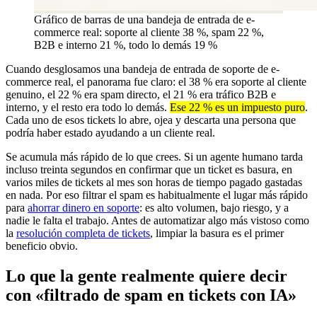
Gráfico de barras de una bandeja de entrada de e-
commerce real: soporte al cliente 38 %, spam 22 %,
B2B e interno 21 %, todo lo demás 19 %
Cuando desglosamos una bandeja de entrada de soporte de e-
commerce real, el panorama fue claro: el 38 % era soporte al cliente
genuino, el 22 % era spam directo, el 21 % era tráfico B2B e
interno, y el resto era todo lo demás.
Ese 22 % es un impuesto puro
.
Cada uno de esos tickets lo abre, ojea y descarta una persona que
podría haber estado ayudando a un cliente real.
Se acumula más rápido de lo que crees. Si un agente humano tarda
incluso treinta segundos en confirmar que un ticket es basura, en
varios miles de tickets al mes son horas de tiempo pagado gastadas
en nada. Por eso filtrar el spam es habitualmente el lugar más rápido
para
ahorrar dinero en soporte
: es alto volumen, bajo riesgo, y a
nadie le falta el trabajo. Antes de automatizar algo más vistoso como
la
resolución completa de tickets
, limpiar la basura es el primer
beneficio obvio.
Lo que la gente realmente quiere decir
con «filtrado de spam en tickets con IA»