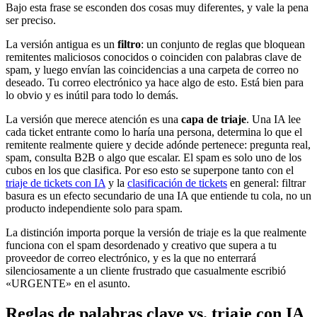
Bajo esta frase se esconden dos cosas muy diferentes, y vale la pena
ser preciso.
La versión antigua es un
filtro
: un conjunto de reglas que bloquean
remitentes maliciosos conocidos o coinciden con palabras clave de
spam, y luego envían las coincidencias a una carpeta de correo no
deseado. Tu correo electrónico ya hace algo de esto. Está bien para
lo obvio y es inútil para todo lo demás.
La versión que merece atención es una
capa de triaje
. Una IA lee
cada ticket entrante como lo haría una persona, determina lo que el
remitente realmente quiere y decide adónde pertenece: pregunta real,
spam, consulta B2B o algo que escalar. El spam es solo uno de los
cubos en los que clasifica. Por eso esto se superpone tanto con el
triaje de tickets con IA
y la
clasificación de tickets
en general: filtrar
basura es un efecto secundario de una IA que entiende tu cola, no un
producto independiente solo para spam.
La distinción importa porque la versión de triaje es la que realmente
funciona con el spam desordenado y creativo que supera a tu
proveedor de correo electrónico, y es la que no enterrará
silenciosamente a un cliente frustrado que casualmente escribió
«URGENTE» en el asunto.
Reglas de palabras clave vs. triaje con IA