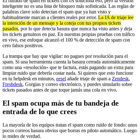
El filtrado de spam en tickets con IA soluciona eso, pero la versión
inteligente no es una lista de bloqueo más sofisticada. Las reglas de
palabras clave solo detectan el spam que ya han visto y
habitualmente marcan a clientes reales por error.
La IA de triaje lee
la intención de un mensaje y la coteja con tus propios tickets
pasados
, por lo que detecta basura que nunca ha visto antes y deja
los tickets genuinos en paz. En nuestras propias pruebas con tráfico
en vivo, ese enfoque alcanzó el 100 % de detección de spam con
cero falsos positivos.
La trampa que hay que vigilar: no pagues por resolución para el
spam. Si una herramienta cuenta la basura cerrada automáticamente
como una «resolución» que te factura, estás pagando un extra para
limpiar ruido que debería costar nada. Si quieres que esto funcione
en tu helpdesk en minutos,
eesel
añade triaje de spam a
Zendesk
,
Freshdesk
, Gorgias y correo electrónico, y puedes simularlo sobre
tickets pasados antes de que toque jamás una cola en vivo.
El spam ocupa más de tu bandeja de
entrada de lo que crees
La mayoría de los equipos tratan el spam como ruido de fondo: unos
pocos correos basura obvios que borras en piloto automático. Luego
lo mides de verdad.