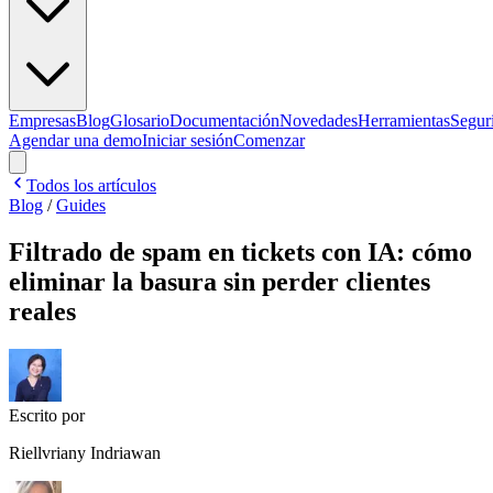
Empresas
Blog
Glosario
Documentación
Novedades
Herramientas
Segur
Agendar una demo
Iniciar sesión
Comenzar
Todos los artículos
Blog
/
Guides
Filtrado de spam en tickets con IA: cómo
eliminar la basura sin perder clientes
reales
Escrito por
Riellvriany Indriawan