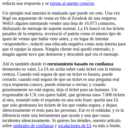
redacta una respuesta y se
enruta al agente correcto
.
Un ejemplo real muestra lo matizado que puede ser esto. Una vez
llegó un argumento de venta en frío al Zendesk de una empresa
Web3: alguien intentando vender una lista de 16.973 contactos,
disfrazado de mensaje de soporte normal. La IA buscó en los tickets
pasados de la empresa, reconoció el patrón como el mismo tipo de
spam de ventas que había visto antes, y en lugar de intentar
«responderlo», redactó una educada negativa como nota interna para
que el equipo la ojeara. Ningún cliente real quedó enterrado, y
ningún agente tuvo que detenerse y descubrir qué era el mensaje.
Ahí es también donde el
enrutamiento basado en confianza
demuestra su valor. La IA no actúa sobre cada ticket con la misma
certeza. Cuando está segura de que un ticket es basura, puede
cerrarlo; cuando está segura de que un ticket es una pregunta real
cuya respuesta conoce, puede redactar o enviar; y cuando
genuinamente no está segura, deja el ticket para un humano. Un
responsable de CX con quien hablé, que gestiona unos 7.000 tickets
al mes, resumió todo el requisito en una sola frase: quería una IA
que solo gestionara los tickets de los que estaba segura, y dejara
silenciosamente el resto para las personas. Ese es el estándar, y es la
diferencia entre una herramienta que ayuda y una que causa
incidentes silenciosamente. Si quieres los detalles, nuestro artículo
sobre
umbrales de confianza
y
escalaciones de IA
va más a fondo.