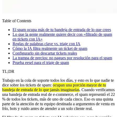
Table of Contents
El spam ocupa más de tu bandeja de entrada de lo que crees
Lo que la gente realmente quiere decir con «filtrado de spam
en tickets con IA»
Reglas de palabras clave vs. triaje con IA
Cómo la IA filtra realmente un ticket de spam
Configurarlo sin descartar tickets reales
La trampa de precios: no pagues por resolución para el spam
Prueba eesel para el triaje de spam
TL;DR
Trabajo en la cola de soporte todos los días, y esto es lo que nadie te
dice sobre los tickets de spam:
ocupan una porción mayor de tu
bandeja de entrada de lo que jamás imaginarías
. Cuando verificamos
una bandeja de entrada real de e-commerce, el spam representó el 22
% de todos los tickets, más de uno de cada cinco. Eso es una quinta
parte de la atención de tu equipo destinada a argumentos de venta en
frío, bots y ruido antes de atender a un solo cliente real.