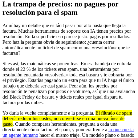
La trampa de precios: no pagues por
resolución para el spam
Aquí hay un detalle que es fácil pasar por alto hasta que llega la
factura. Muchas herramientas de soporte con IA tienen precios por
resolución. En la superficie eso parece justo: pagas por resultados.
Pero haz la pregunta obvia de seguimiento: ¿cuenta cerrar
automáticamente un ticket de spam como una «resolución» que te
facturan?
Si es así, las matemáticas se ponen feas. En esa bandeja de entrada
donde el 22 % de los tickets eran spam, una herramienta por
resolución encantada «resolvería» toda esa basura y te cobraría por
el privilegio. Estarías pagando un extra para que tu IA haga el único
trabajo que debería ser casi gratis. Peor aún, los precios por
resolución te penalizan por picos de volumen, así que una avalancha
del Black Friday de basura y tickets reales por igual dispara tu
factura por las nubes.
Yo daría la vuelta completamente a la pregunta.
El filtrado de spam
debería reducir tus costes, no convertirse en una nueva línea de
gasto
. Cuando comparas herramientas, pregunta a cada una
directamente cómo factura el spam, y pondera frente a
lo que cuesta
un agente humano
hacer el mismo triaje. Un modelo plano o basado