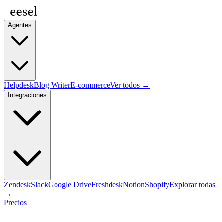
Agentes
Helpdesk
Blog Writer
E-commerce
Ver todos →
Integraciones
Zendesk
Slack
Google Drive
Freshdesk
Notion
Shopify
Explorar todas
→
Precios