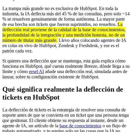
La trampa más grande no es exclusiva de HubSpot. En toda la
industria, la IA deflecta más del 45 % de las consultas, pero solo ~14
% se resuelven genuinamente de forma autónoma. La mayor parte
de esa brecha son tickets que fueron suprimidos, no resueltos.
La
deflección real proviene de la calidad de la base de conocimientos,
la profundidad de la integración y una medición honesta, no de un
número de titular más grande.
Llevo años colocando agentes de IA
en colas en vivo de HubSpot, Zendesk y Freshdesk, y ese es el
patrón cada vez.
Si quieres una deflección que se mantenga, esta guía explica cómo
funciona en HubSpot, qué cuesta realmente Breeze, dónde llega a su
límite y cómo
eesel AI
añade una deflección real, simulada antes de
lanzar, sobre tu configuración existente de HubSpot.
Qué significa realmente la deflección de
tickets en HubSpot
La deflección de tickets es la estrategia de resolver una consulta de
soporte antes de que se convierta en un ticket que una persona tenga
que gestionar. El cliente obtiene su respuesta al instante, desde un
agente de IA, un artículo de la
base de conocimientos
o un flujo de
trabajo automatizado, y tu equipo solo ve las cosas que la IA no