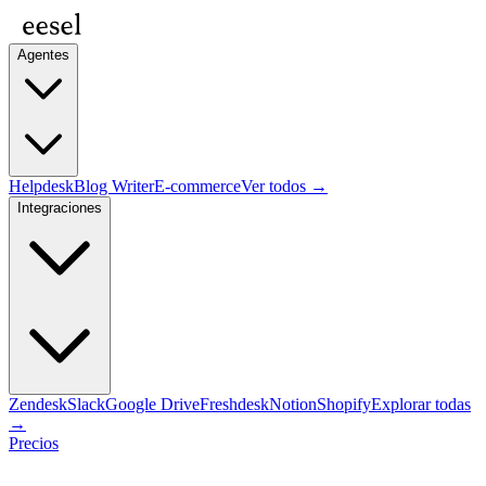
Agentes
Helpdesk
Blog Writer
E-commerce
Ver todos →
Integraciones
Zendesk
Slack
Google Drive
Freshdesk
Notion
Shopify
Explorar todas
→
Precios