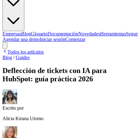
Empresas
Blog
Glosario
Documentación
Novedades
Herramientas
Segur
Agendar una demo
Iniciar sesión
Comenzar
Todos los artículos
Blog
/
Guides
Deflección de tickets con IA para
HubSpot: guía práctica 2026
Escrito por
Alicia Kirana Utomo