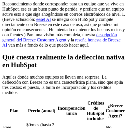
Reconocimiento donde corresponde: para un equipo que ya vive en
HubSpot, ese es un buen punto de partida, y prefiero que un equipo
active esto a que siga ahogándose en correos electrónicos de nivel 1.
(Breve aclaración:
eesel AI
se integra con HubSpot y compite
directamente con Breeze en este caso de uso, así que pondera mi
opinión en consecuencia. He intentado mantener los hechos rectos y
con fuentes.) Para una visión más completa, nuestra
descripción
general del Breeze Customer Agent
y la
reseña honesta de Breeze
AI
van más a fondo de lo que puedo hacer aquí.
Qué cuesta realmente la deflección nativa
en HubSpot
Aquí es donde muchos equipos se llevan una sorpresa. La
deflección con Breeze no es una característica plana, sino que apila
tres costos: el puesto, la tarifa de incorporación y los créditos
medidos.
Créditos
¿Breeze
Incorporación
de
Plan
Precio (anual)
Customer
única
HubSpot
Agent?
incluidos
$0/mes (hasta 2
Free
-
-
No