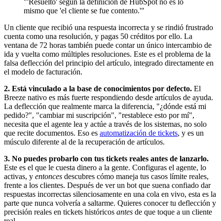
"'Resuelto' según la definición de HubSpot no es lo
mismo que 'el cliente se fue contento.'"
Un cliente que recibió una respuesta incorrecta y se rindió frustrado
cuenta como una resolución, y pagas 50 créditos por ello. La
ventana de 72 horas también puede contar un único intercambio de
ida y vuelta como múltiples resoluciones. Este es el problema de la
falsa deflección del principio del artículo, integrado directamente en
el modelo de facturación.
2. Está vinculado a la base de conocimientos por defecto.
El
Breeze nativo es más fuerte respondiendo desde artículos de ayuda.
La deflección que realmente marca la diferencia, "¿dónde está mi
pedido?", "cambiar mi suscripción", "restablece esto por mí",
necesita que el agente lea y actúe a través de los sistemas, no solo
que recite documentos. Eso es
automatización de tickets
, y es un
músculo diferente al de la recuperación de artículos.
3. No puedes probarlo con tus tickets reales antes de lanzarlo.
Este es el que le cuesta dinero a la gente. Configuras el agente, lo
activas, y
entonces
descubres cómo maneja tus casos límite reales,
frente a los clientes. Después de ver un bot que suena confiado dar
respuestas incorrectas silenciosamente en una cola en vivo, esta es la
parte que nunca volvería a saltarme. Quieres conocer tu deflección y
precisión reales en tickets históricos
antes
de que toque a un cliente
real.