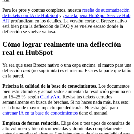
Para los pros y contras completos, nuestra
reseña de automatización
de tickets con IA de HubSpot
y
¿vale la pena HubSpot Service Hub
AI?
profundizan en los detalles. La versión corta: el Breeze nativo
está bien para la deflección de FAQ y se vuelve escaso donde la
deflección se vuelve valiosa.
Cómo lograr realmente una deflección
real en HubSpot
Ya sea que uses Breeze nativo o una capa encima, el marco para una
deflección
real
(no suprimida) es el mismo. Esta es la parte que tatúo
en la pared.
Prioriza la calidad de la base de conocimientos.
Los documentos
bien estructurados y actualizados aumentan la resolución genuina en
un 15–25 %, según
ClarityArc
. Revisa tus tickets cerrados
semanalmente en busca de brechas. Si no haces nada más, haz esto:
es la hora de mayor impacto que dedicarás. Nuestra guía para
entrenar IA en tu base de conocimientos
tiene el manual.
Empieza de forma reducida.
Elige dos o tres tipos de consultas de
alto volumen y bien documentadas y domínalas completamente
antes de ampliar el alcance. Las intenciones de alta complejidad rara