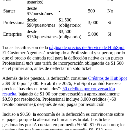
usuarios)
desde
Starter
-
500
No
$7/puesto/mes
desde
$1,500
Professional
3,000
Sí
$90/puesto/mes
(obligatorio)
desde
$3,500
Enterprise
5,000
Sí
$150/puesto/mes
(obligatorio)
Todas las cifras son de la
página de precios de Service de HubSpot
.
El Customer Agent está restringido a Professional y superior, por lo
que el precio de entrada real para la deflección nativa es un puesto
Professional
más
una tarifa de incorporación obligatoria de $1,500
en el primer año, antes de deflectar un solo ticket.
Además de los puestos, la deflección consume
Créditos de HubSpot
a $9–$10 por 1,000. En abril de 2026, HubSpot cambió Breeze a
precios "basados en resultados":
50 créditos por conversación
resuelta
, bajando de $1.00 por conversación a aproximadamente
$0.50 por resolución. Professional incluye 3,000 créditos (~60
resoluciones/mes); después de eso, pagas por resolución.
Incluso a $0.50, la economía de la deflección es convincente sobre
el papel, porque la alternativa humana es brutal. Los tickets
gestionados por IA cuestan en promedio $0.50–$1.05 cada uno; los
gestionados por humanos cuestan en promedio $8–$12, una