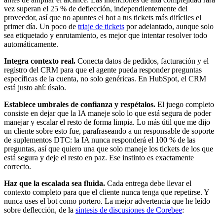
vez superan el 25 % de deflección, independientemente del
proveedor, así que no apuntes el bot a tus tickets más difíciles el
primer día. Un poco de
triaje de tickets
por adelantado, aunque solo
sea etiquetado y enrutamiento, es mejor que intentar resolver todo
automáticamente.
Integra contexto real.
Conecta datos de pedidos, facturación y el
registro del CRM para que el agente pueda responder preguntas
específicas de la cuenta, no solo genéricas. En HubSpot, el CRM
está justo ahí: úsalo.
Establece umbrales de confianza y respétalos.
El juego completo
consiste en dejar que la IA maneje solo lo que está segura de poder
manejar y escalar el resto de forma limpia. Lo más útil que me dijo
un cliente sobre esto fue, parafraseando a un responsable de soporte
de suplementos DTC: la IA nunca responderá el 100 % de las
preguntas, así que quiero una que solo maneje los tickets de los que
está segura y deje el resto en paz. Ese instinto es exactamente
correcto.
Haz que la escalada sea fluida.
Cada entrega debe llevar el
contexto completo para que el cliente nunca tenga que repetirse. Y
nunca uses el bot como portero. La mejor advertencia que he leído
sobre deflección, de la
síntesis de discusiones de Corebee
: