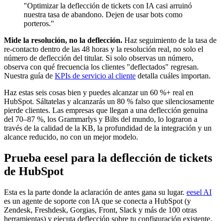
"Optimizar la deflección de tickets con IA casi arruinó
nuestra tasa de abandono. Dejen de usar bots como
porteros."
Mide la resolución, no la deflección.
Haz seguimiento de la tasa de
re-contacto dentro de las 48 horas y la resolución real, no solo el
número de deflección del titular. Si solo observas un número,
observa con qué frecuencia los clientes "deflectados" regresan.
Nuestra guía de
KPIs de servicio al cliente
detalla cuáles importan.
Haz estas seis cosas bien y puedes alcanzar un 60 %+ real en
HubSpot. Sáltatelas y alcanzarás un 80 % falso que silenciosamente
pierde clientes. Las empresas que llegan a una deflección genuina
del 70–87 %, los Grammarlys y Bilts del mundo, lo lograron a
través de la calidad de la KB, la profundidad de la integración y un
alcance reducido, no con un mejor modelo.
Prueba eesel para la deflección de tickets
de HubSpot
Esta es la parte donde la aclaración de antes gana su lugar.
eesel AI
es un agente de soporte con IA que se conecta a HubSpot (y
Zendesk, Freshdesk, Gorgias, Front, Slack y más de 100 otras
herramientas) y ejecuta deflección sobre tu configuración existente,