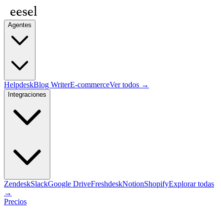
Agentes
Helpdesk
Blog Writer
E-commerce
Ver todos →
Integraciones
Zendesk
Slack
Google Drive
Freshdesk
Notion
Shopify
Explorar todas
→
Precios