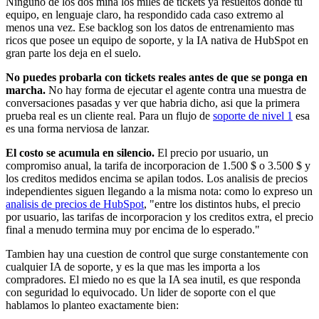
Ninguno de los dos mina los miles de tickets ya resueltos donde tu
equipo, en lenguaje claro, ha respondido cada caso extremo al
menos una vez. Ese backlog son los datos de entrenamiento mas
ricos que posee un equipo de soporte, y la IA nativa de HubSpot en
gran parte los deja en el suelo.
No puedes probarla con tickets reales antes de que se ponga en
marcha.
No hay forma de ejecutar el agente contra una muestra de
conversaciones pasadas y ver que habria dicho, asi que la primera
prueba real es un cliente real. Para un flujo de
soporte de nivel 1
esa
es una forma nerviosa de lanzar.
El costo se acumula en silencio.
El precio por usuario, un
compromiso anual, la tarifa de incorporacion de 1.500 $ o 3.500 $ y
los creditos medidos encima se apilan todos. Los analisis de precios
independientes siguen llegando a la misma nota: como lo expreso un
analisis de precios de HubSpot
, "entre los distintos hubs, el precio
por usuario, las tarifas de incorporacion y los creditos extra, el precio
final a menudo termina muy por encima de lo esperado."
Tambien hay una cuestion de control que surge constantemente con
cualquier IA de soporte, y es la que mas les importa a los
compradores. El miedo no es que la IA sea inutil, es que responda
con seguridad lo equivocado. Un lider de soporte con el que
hablamos lo planteo exactamente bien: