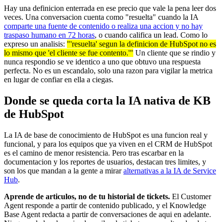
Hay una definicion enterrada en ese precio que vale la pena leer dos
veces. Una conversacion cuenta como "resuelta" cuando la IA
comparte una fuente de contenido o realiza una accion y no hay
traspaso humano en 72 horas
, o cuando califica un lead. Como lo
expreso un analisis:
"'resuelta' segun la definicion de HubSpot no es
lo mismo que 'el cliente se fue contento.'"
Un cliente que se rindio y
nunca respondio se ve identico a uno que obtuvo una respuesta
perfecta. No es un escandalo, solo una razon para vigilar la metrica
en lugar de confiar en ella a ciegas.
Donde se queda corta la IA nativa de KB
de HubSpot
La IA de base de conocimiento de HubSpot es una funcion real y
funcional, y para los equipos que ya viven en el CRM de HubSpot
es el camino de menor resistencia. Pero tras escarbar en la
documentacion y los reportes de usuarios, destacan tres limites, y
son los que mandan a la gente a mirar
alternativas a la IA de Service
Hub
.
Aprende de articulos, no de tu historial de tickets.
El Customer
Agent responde a partir de contenido publicado, y el Knowledge
Base Agent redacta a partir de conversaciones de aqui en adelante.