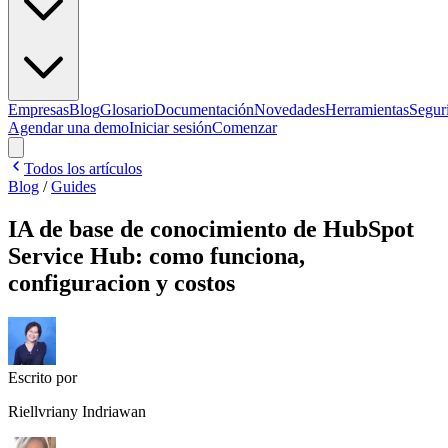
Empresas
Blog
Glosario
Documentación
Novedades
Herramientas
Segur
Agendar una demo
Iniciar sesión
Comenzar
Todos los artículos
Blog
/
Guides
IA de base de conocimiento de HubSpot
Service Hub: como funciona,
configuracion y costos
Escrito por
Riellvriany Indriawan