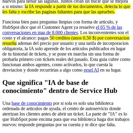
nuevos para llenar las lagunas. Juntos crean un bucle que se mejora
a si mismo:
la IA responde a partir de tus documentos, detecta lo que
les falta y escribe las paginas faltantes para que las apruebes.
Funciona bien para preguntas limpias con forma de articulo, y
HubSpot dice que el Customer Agent ya resuelve
el 65 % de las
conversaciones en mas de 8.000 clientes
. Los inconvenientes son el
costo y el alcance: pagas
50 creditos (unos 0,50 $) por conversacion
resuelta
ademas del precio por usuario y una tarifa de incorporacion
obligatoria, la IA solo aprende de los articulos publicados en lugar
de tu historial de tickets, y se pone en marcha sin una forma de
probarla primero con tickets reales del pasado. Esta guia cubre como
funcionan ambos agentes, como activarlos, lo que cuesta la
desviacion y donde recurririas a algo como
eesel AI
en su lugar.
Que significa "IA de base de
conocimiento" dentro de Service Hub
Una
base de conocimiento
por si sola es solo una biblioteca
ordenada de articulos de ayuda, el centro de autoservicio donde
aterrizan los clientes antes de abrir un ticket. La parte de "IA" es lo
que HubSpot pone encima para que esa biblioteca haga dos trabajos
nuevos: responde preguntas por su cuenta y te dice que falta.