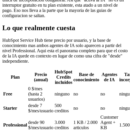
interruptor gratuito en tu plan existente, esta atado a un nivel de
pago. Eso nos lleva a la parte que la mayoria de las guias de
configuracion se saltan.
Lo que realmente cuesta
HubSpot Service Hub tiene precio por usuario, y la base de
conocimiento mas ambos agentes de IA solo aparecen a partir del
nivel Professional. Aqui esta el panorama completo para que el costo
de la IA quede en contexto en lugar de como una cifra de "desde"
independiente.
HubSpot
Precio
Base de
Agentes
Ta
Plan
Credits
(anual)
conocimiento
de IA
incor
incluidos
0 $/mes
Free
(hasta 2
ninguno
no
no
ningu
usuarios)
desde 7
500
Starter
no
no
ningu
$/mes/usuario
creditos
Customer
desde 90
3.000
1 KB / 2.000
Agent +
Professional
1.500
$/mes/usuario
creditos
articulos
KB