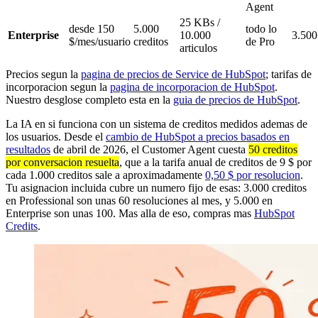
Agent
25 KBs /
desde 150
5.000
todo lo
Enterprise
10.000
3.500
$/mes/usuario
creditos
de Pro
articulos
Precios segun la
pagina de precios de Service de HubSpot
; tarifas de
incorporacion segun la
pagina de incorporacion de HubSpot
.
Nuestro desglose completo esta en la
guia de precios de HubSpot
.
La IA en si funciona con un sistema de creditos medidos ademas de
los usuarios. Desde el
cambio de HubSpot a precios basados en
resultados
de abril de 2026, el Customer Agent cuesta
50 creditos
por conversacion resuelta
, que a la tarifa anual de creditos de 9 $ por
cada 1.000 creditos sale a aproximadamente
0,50 $ por resolucion
.
Tu asignacion incluida cubre un numero fijo de esas: 3.000 creditos
en Professional son unas 60 resoluciones al mes, y 5.000 en
Enterprise son unas 100. Mas alla de eso, compras mas
HubSpot
Credits
.