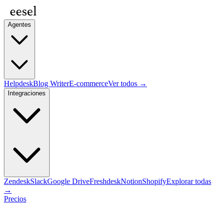
Agentes
Helpdesk
Blog Writer
E-commerce
Ver todos →
Integraciones
Zendesk
Slack
Google Drive
Freshdesk
Notion
Shopify
Explorar todas
→
Precios