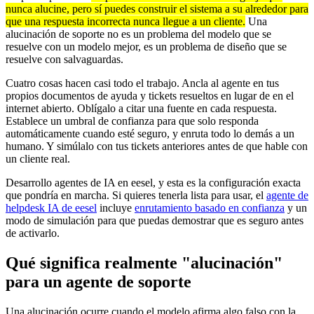
nunca alucine, pero sí puedes construir el sistema a su alrededor para
que una respuesta incorrecta nunca llegue a un cliente.
Una
alucinación de soporte no es un problema del modelo que se
resuelve con un modelo mejor, es un problema de diseño que se
resuelve con salvaguardas.
Cuatro cosas hacen casi todo el trabajo. Ancla al agente en tus
propios documentos de ayuda y tickets resueltos en lugar de en el
internet abierto. Oblígalo a citar una fuente en cada respuesta.
Establece un umbral de confianza para que solo responda
automáticamente cuando esté seguro, y enruta todo lo demás a un
humano. Y simúlalo con tus tickets anteriores antes de que hable con
un cliente real.
Desarrollo agentes de IA en eesel, y esta es la configuración exacta
que pondría en marcha. Si quieres tenerla lista para usar, el
agente de
helpdesk IA de eesel
incluye
enrutamiento basado en confianza
y un
modo de simulación para que puedas demostrar que es seguro antes
de activarlo.
Qué significa realmente "alucinación"
para un agente de soporte
Una alucinación ocurre cuando el modelo afirma algo falso con la