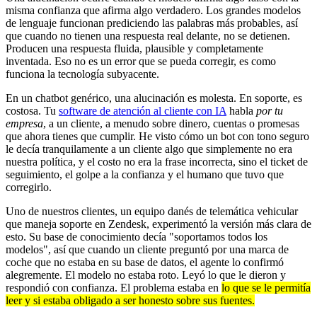
misma confianza que afirma algo verdadero. Los grandes modelos
de lenguaje funcionan prediciendo las palabras más probables, así
que cuando no tienen una respuesta real delante, no se detienen.
Producen una respuesta fluida, plausible y completamente
inventada. Eso no es un error que se pueda corregir, es como
funciona la tecnología subyacente.
En un chatbot genérico, una alucinación es molesta. En soporte, es
costosa. Tu
software de atención al cliente con IA
habla
por tu
empresa
, a un cliente, a menudo sobre dinero, cuentas o promesas
que ahora tienes que cumplir. He visto cómo un bot con tono seguro
le decía tranquilamente a un cliente algo que simplemente no era
nuestra política, y el costo no era la frase incorrecta, sino el ticket de
seguimiento, el golpe a la confianza y el humano que tuvo que
corregirlo.
Uno de nuestros clientes, un equipo danés de telemática vehicular
que maneja soporte en Zendesk, experimentó la versión más clara de
esto. Su base de conocimiento decía "soportamos todos los
modelos", así que cuando un cliente preguntó por una marca de
coche que no estaba en su base de datos, el agente lo confirmó
alegremente. El modelo no estaba roto. Leyó lo que le dieron y
respondió con confianza. El problema estaba en
lo que se le permitía
leer y si estaba obligado a ser honesto sobre sus fuentes.