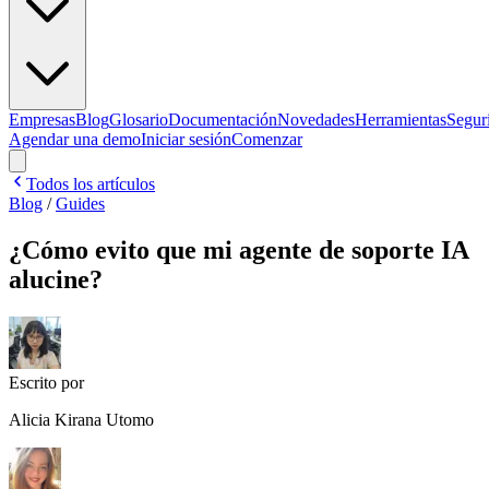
Empresas
Blog
Glosario
Documentación
Novedades
Herramientas
Segur
Agendar una demo
Iniciar sesión
Comenzar
Todos los artículos
Blog
/
Guides
¿Cómo evito que mi agente de soporte IA
alucine?
Escrito por
Alicia Kirana Utomo