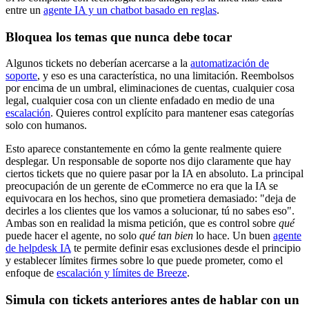
entre un
agente IA y un chatbot basado en reglas
.
Bloquea los temas que nunca debe tocar
Algunos tickets no deberían acercarse a la
automatización de
soporte
, y eso es una característica, no una limitación. Reembolsos
por encima de un umbral, eliminaciones de cuentas, cualquier cosa
legal, cualquier cosa con un cliente enfadado en medio de una
escalación
. Quieres control explícito para mantener esas categorías
solo con humanos.
Esto aparece constantemente en cómo la gente realmente quiere
desplegar. Un responsable de soporte nos dijo claramente que hay
ciertos tickets que no quiere pasar por la IA en absoluto. La principal
preocupación de un gerente de eCommerce no era que la IA se
equivocara en los hechos, sino que prometiera demasiado: "deja de
decirles a los clientes que los vamos a solucionar, tú no sabes eso".
Ambas son en realidad la misma petición, que es control sobre
qué
puede hacer el agente, no solo
qué tan bien
lo hace. Un buen
agente
de helpdesk IA
te permite definir esas exclusiones desde el principio
y establecer límites firmes sobre lo que puede prometer, como el
enfoque de
escalación y límites de Breeze
.
Simula con tickets anteriores antes de hablar con un