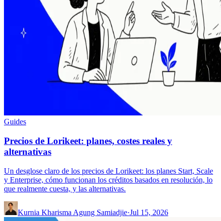
Guides
Precios de Lorikeet: planes, costes reales y
alternativas
Un desglose claro de los precios de Lorikeet: los planes Start, Scale
y Enterprise, cómo funcionan los créditos basados en resolución, lo
que realmente cuesta, y las alternativas.
Kurnia Kharisma Agung Samiadjie
·
Jul 15, 2026