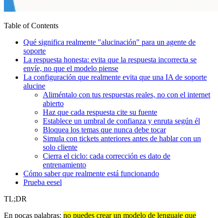
Table of Contents
Qué significa realmente "alucinación" para un agente de
soporte
La respuesta honesta: evita que la respuesta incorrecta se
envíe, no que el modelo piense
La configuración que realmente evita que una IA de soporte
alucine
Aliméntalo con tus respuestas reales, no con el internet
abierto
Haz que cada respuesta cite su fuente
Establece un umbral de confianza y enruta según él
Bloquea los temas que nunca debe tocar
Simula con tickets anteriores antes de hablar con un
solo cliente
Cierra el ciclo: cada corrección es dato de
entrenamiento
Cómo saber que realmente está funcionando
Prueba eesel
TL;DR
En pocas palabras:
no puedes crear un modelo de lenguaje que