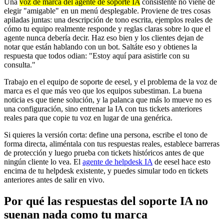
Una
voz de marca del agente de soporte IA
consistente no viene de
elegir "amigable" en un menú desplegable. Proviene de tres cosas
apiladas juntas: una descripción de tono escrita, ejemplos reales de
cómo tu equipo realmente responde y reglas claras sobre lo que el
agente nunca debería decir. Haz eso bien y los clientes dejan de
notar que están hablando con un bot. Saltáte eso y obtienes la
respuesta que todos odian: "Estoy aquí para asistirle con su
consulta."
Trabajo en el equipo de soporte de eesel, y el problema de la voz de
marca es el que más veo que los equipos subestiman. La buena
noticia es que tiene solución, y la palanca que más lo mueve no es
una configuración, sino entrenar la IA con tus tickets anteriores
reales para que copie tu voz en lugar de una genérica.
Si quieres la versión corta: define una persona, escribe el tono de
forma directa, aliméntala con tus respuestas reales, establece barreras
de protección y luego prueba con tickets históricos antes de que
ningún cliente lo vea. El
agente de helpdesk IA
de eesel hace esto
encima de tu helpdesk existente, y puedes simular todo en tickets
anteriores antes de salir en vivo.
Por qué las respuestas del soporte IA no
suenan nada como tu marca