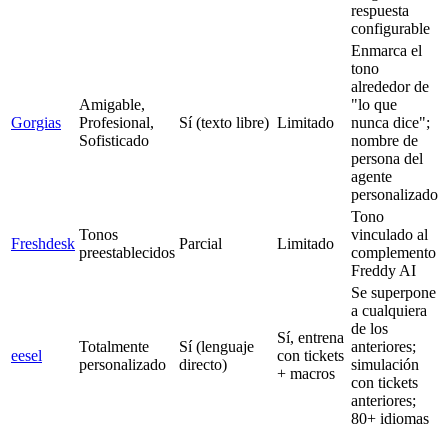
respuesta
configurable
Enmarca el
tono
alrededor de
Amigable,
"lo que
Gorgias
Profesional,
Sí (texto libre)
Limitado
nunca dice";
Sofisticado
nombre de
persona del
agente
personalizado
Tono
Tonos
vinculado al
Freshdesk
Parcial
Limitado
preestablecidos
complemento
Freddy AI
Se superpone
a cualquiera
de los
Sí, entrena
Totalmente
Sí (lenguaje
anteriores;
eesel
con tickets
personalizado
directo)
simulación
+ macros
con tickets
anteriores;
80+ idiomas