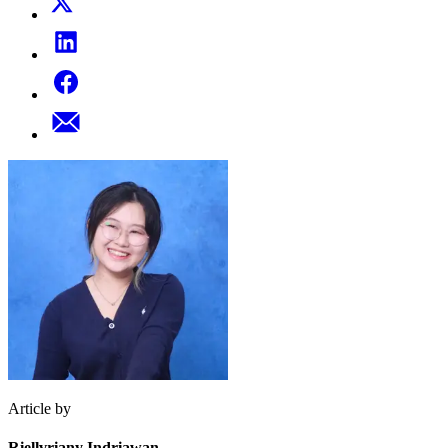
Article by
Riellvriany Indriawan