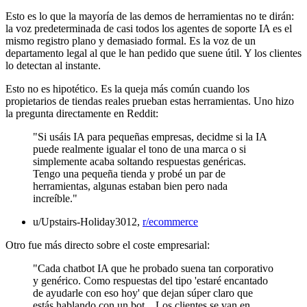
Esto es lo que la mayoría de las demos de herramientas no te dirán:
la voz predeterminada de casi todos los agentes de soporte IA es el
mismo registro plano y demasiado formal. Es la voz de un
departamento legal al que le han pedido que suene útil. Y los clientes
lo detectan al instante.
Esto no es hipotético. Es la queja más común cuando los
propietarios de tiendas reales prueban estas herramientas. Uno hizo
la pregunta directamente en Reddit:
"Si usáis IA para pequeñas empresas, decidme si la IA
puede realmente igualar el tono de una marca o si
simplemente acaba soltando respuestas genéricas.
Tengo una pequeña tienda y probé un par de
herramientas, algunas estaban bien pero nada
increíble."
u/Upstairs-Holiday3012,
r/ecommerce
Otro fue más directo sobre el coste empresarial:
"Cada chatbot IA que he probado suena tan corporativo
y genérico. Como respuestas del tipo 'estaré encantado
de ayudarle con eso hoy' que dejan súper claro que
estás hablando con un bot... Los clientes se van en