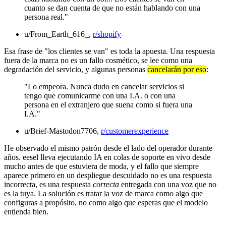
cuanto se dan cuenta de que no están hablando con una
persona real."
u/From_Earth_616_,
r/shopify
Esa frase de "los clientes se van" es toda la apuesta. Una respuesta
fuera de la marca no es un fallo cosmético, se lee como una
degradación del servicio, y algunas personas
cancelarán por eso
:
"Lo empeora. Nunca dudo en cancelar servicios si
tengo que comunicarme con una I.A. o con una
persona en el extranjero que suena como si fuera una
I.A."
u/Brief-Mastodon7706,
r/customerexperience
He observado el mismo patrón desde el lado del operador durante
años. eesel lleva ejecutando IA en colas de soporte en vivo desde
mucho antes de que estuviera de moda, y el fallo que siempre
aparece primero en un despliegue descuidado no es una respuesta
incorrecta, es una respuesta
correcta
entregada con una voz que no
es la tuya. La solución es tratar la voz de marca como algo que
configuras a propósito, no como algo que esperas que el modelo
entienda bien.