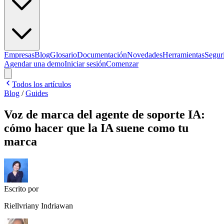
Empresas
Blog
Glosario
Documentación
Novedades
Herramientas
Segur
Agendar una demo
Iniciar sesión
Comenzar
Todos los artículos
Blog
/
Guides
Voz de marca del agente de soporte IA:
cómo hacer que la IA suene como tu
marca
Escrito por
Riellvriany Indriawan