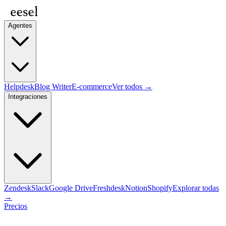
Agentes
Helpdesk
Blog Writer
E-commerce
Ver todos →
Integraciones
Zendesk
Slack
Google Drive
Freshdesk
Notion
Shopify
Explorar todas
→
Precios