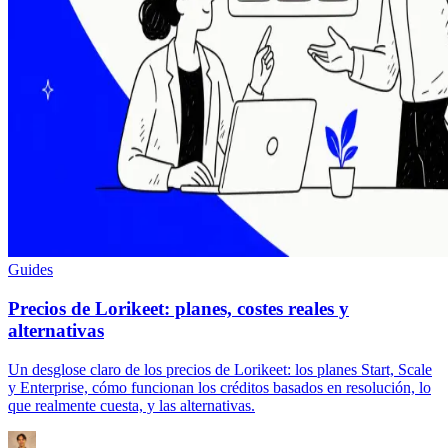
Guides
Precios de Lorikeet: planes, costes reales y
alternativas
Un desglose claro de los precios de Lorikeet: los planes Start, Scale
y Enterprise, cómo funcionan los créditos basados en resolución, lo
que realmente cuesta, y las alternativas.