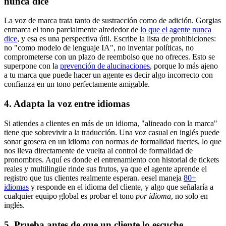
nunca dice
La voz de marca trata tanto de sustracción como de adición. Gorgias
enmarca el tono parcialmente alrededor de
lo que el agente nunca
dice
, y esa es una perspectiva útil. Escribe la lista de prohibiciones:
no "como modelo de lenguaje IA", no inventar políticas, no
comprometerse con un plazo de reembolso que no ofreces. Esto se
superpone con la
prevención de alucinaciones
, porque lo más ajeno
a tu marca que puede hacer un agente es decir algo incorrecto con
confianza en un tono perfectamente amigable.
4. Adapta la voz entre idiomas
Si atiendes a clientes en más de un idioma, "alineado con la marca"
tiene que sobrevivir a la traducción. Una voz casual en inglés puede
sonar grosera en un idioma con normas de formalidad fuertes, lo que
nos lleva directamente de vuelta al control de formalidad de
pronombres. Aquí es donde el entrenamiento con historial de tickets
reales y multilingüe rinde sus frutos, ya que el agente aprende el
registro que tus clientes realmente esperan. eesel maneja
80+
idiomas
y responde en el idioma del cliente, y algo que señalaría a
cualquier equipo global es probar el tono
por idioma
, no solo en
inglés.
5. Prueba antes de que un cliente lo escuche