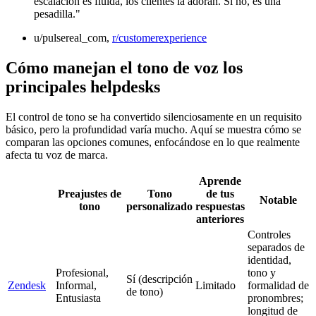
escalación es fluida, los clientes la adoran. Si no, es una
pesadilla."
u/pulsereal_com,
r/customerexperience
Cómo manejan el tono de voz los
principales helpdesks
El control de tono se ha convertido silenciosamente en un requisito
básico, pero la profundidad varía mucho. Aquí se muestra cómo se
comparan las opciones comunes, enfocándose en lo que realmente
afecta tu voz de marca.
Aprende
Preajustes de
Tono
de tus
Notable
tono
personalizado
respuestas
anteriores
Controles
separados de
identidad,
Profesional,
tono y
Sí (descripción
Zendesk
Informal,
Limitado
formalidad de
de tono)
Entusiasta
pronombres;
longitud de