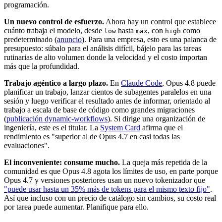
programación.
Un nuevo control de esfuerzo.
Ahora hay un control que establece
cuánto trabaja el modelo, desde
hasta
, con
como
low
max
high
predeterminado (
anuncio
). Para una empresa, esto es una palanca de
presupuesto: súbalo para el análisis difícil, bájelo para las tareas
rutinarias de alto volumen donde la velocidad y el costo importan
más que la profundidad.
Trabajo agéntico a largo plazo.
En
Claude Code
, Opus 4.8 puede
planificar un trabajo, lanzar cientos de subagentes paralelos en una
sesión y luego verificar el resultado antes de informar, orientado al
trabajo a escala de base de código como grandes migraciones
(
publicación dynamic-workflows
). Si dirige una organización de
ingeniería, este es el titular. La
System Card
afirma que el
rendimiento es "superior al de Opus 4.7 en casi todas las
evaluaciones".
El inconveniente: consume mucho.
La queja más repetida de la
comunidad es que Opus 4.8 agota los límites de uso, en parte porque
Opus 4.7 y versiones posteriores usan un nuevo tokenizador que
"puede usar hasta un 35% más de tokens para el mismo texto fijo"
.
Así que incluso con un precio de catálogo sin cambios, su costo real
por tarea puede aumentar. Planifique para ello.