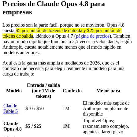
Precios de Claude Opus 4.8 para
empresas
Los precios son la parte fácil, porque no se movieron. Opus 4.8
cuesta
$5 por millón de tokens de entrada y $25 por millón de
tokens de salida
, idéntico a Opus 4.7 (
página de precios
). También
hay un modo rápido que funciona a 2,5 veces la velocidad y, según
Anthropic, cuesta notablemente menos que el modo rápido en
modelos anteriores.
Aquí está la gama más amplia a mediados de 2026, que es el
contexto que necesita para elegir realmente un modelo para una
carga de trabajo:
Entrada / salida
Modelo
(por 1M de
Contexto
Mejor para
tokens)
El modelo más capaz de
Claude
$10 / $50
1M
Anthropic ampliamente
Fable 5
disponible
Top nivel Opus;
Claude
$5 / $25
1M
razonamiento complejo,
Opus 4.8
agentes a largo plazo