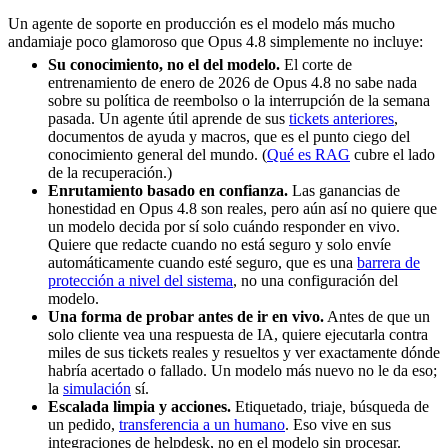
Un agente de soporte en producción es el modelo más mucho
andamiaje poco glamoroso que Opus 4.8 simplemente no incluye:
Su conocimiento, no el del modelo.
El corte de
entrenamiento de enero de 2026 de Opus 4.8 no sabe nada
sobre su política de reembolso o la interrupción de la semana
pasada. Un agente útil aprende de sus
tickets anteriores
,
documentos de ayuda y macros, que es el punto ciego del
conocimiento general del mundo. (
Qué es RAG
cubre el lado
de la recuperación.)
Enrutamiento basado en confianza.
Las ganancias de
honestidad en Opus 4.8 son reales, pero aún así no quiere que
un modelo decida por sí solo cuándo responder en vivo.
Quiere que redacte cuando no está seguro y solo envíe
automáticamente cuando esté seguro, que es una
barrera de
protección a nivel del sistema
, no una configuración del
modelo.
Una forma de probar antes de ir en vivo.
Antes de que un
solo cliente vea una respuesta de IA, quiere ejecutarla contra
miles de sus tickets reales y resueltos y ver exactamente dónde
habría acertado o fallado. Un modelo más nuevo no le da eso;
la
simulación
sí.
Escalada limpia y acciones.
Etiquetado, triaje, búsqueda de
un pedido,
transferencia a un humano
. Eso vive en sus
integraciones de helpdesk, no en el modelo sin procesar.