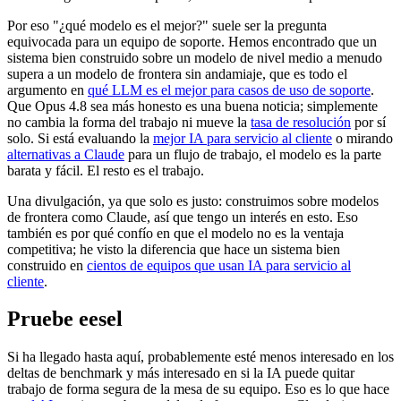
Por eso "¿qué modelo es el mejor?" suele ser la pregunta
equivocada para un equipo de soporte. Hemos encontrado que un
sistema bien construido sobre un modelo de nivel medio a menudo
supera a un modelo de frontera sin andamiaje, que es todo el
argumento en
qué LLM es el mejor para casos de uso de soporte
.
Que Opus 4.8 sea más honesto es una buena noticia; simplemente
no cambia la forma del trabajo ni mueve la
tasa de resolución
por sí
solo. Si está evaluando la
mejor IA para servicio al cliente
o mirando
alternativas a Claude
para un flujo de trabajo, el modelo es la parte
barata y fácil. El resto es el trabajo.
Una divulgación, ya que solo es justo: construimos sobre modelos
de frontera como Claude, así que tengo un interés en esto. Eso
también es por qué confío en que el modelo no es la ventaja
competitiva; he visto la diferencia que hace un sistema bien
construido en
cientos de equipos que usan IA para servicio al
cliente
.
Pruebe eesel
Si ha llegado hasta aquí, probablemente esté menos interesado en los
deltas de benchmark y más interesado en si la IA puede quitar
trabajo de forma segura de la mesa de su equipo. Eso es lo que hace