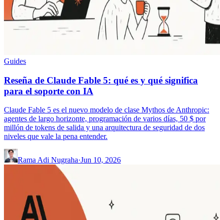
Guides
Reseña de Claude Fable 5: qué es y qué significa
para el soporte con IA
Claude Fable 5 es el nuevo modelo de clase Mythos de Anthropic:
agentes de largo horizonte, programación de varios días, 50 $ por
millón de tokens de salida y una arquitectura de seguridad de dos
niveles que vale la pena entender.
Rama Adi Nugraha
·
Jun 10, 2026