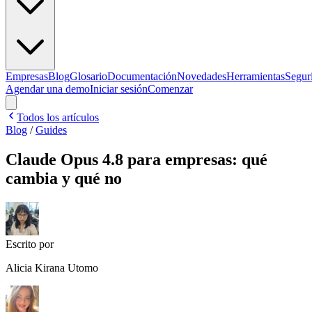
Empresas
Blog
Glosario
Documentación
Novedades
Herramientas
Segur
Agendar una demo
Iniciar sesión
Comenzar
Todos los artículos
Blog
/
Guides
Claude Opus 4.8 para empresas: qué
cambia y qué no
Escrito por
Alicia Kirana Utomo