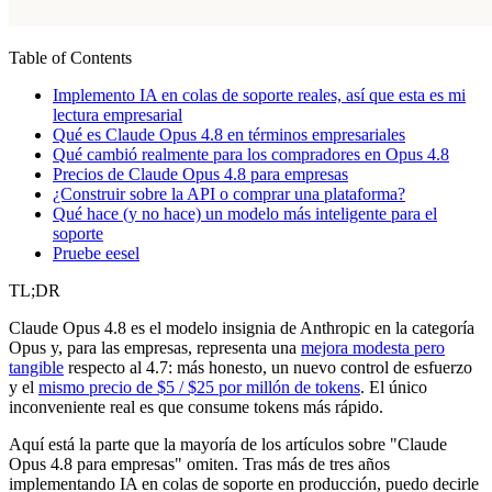
Table of Contents
Implemento IA en colas de soporte reales, así que esta es mi
lectura empresarial
Qué es Claude Opus 4.8 en términos empresariales
Qué cambió realmente para los compradores en Opus 4.8
Precios de Claude Opus 4.8 para empresas
¿Construir sobre la API o comprar una plataforma?
Qué hace (y no hace) un modelo más inteligente para el
soporte
Pruebe eesel
TL;DR
Claude Opus 4.8 es el modelo insignia de Anthropic en la categoría
Opus y, para las empresas, representa una
mejora modesta pero
tangible
respecto al 4.7: más honesto, un nuevo control de esfuerzo
y el
mismo precio de $5 / $25 por millón de tokens
. El único
inconveniente real es que consume tokens más rápido.
Aquí está la parte que la mayoría de los artículos sobre "Claude
Opus 4.8 para empresas" omiten. Tras más de tres años
implementando IA en colas de soporte en producción, puedo decirle