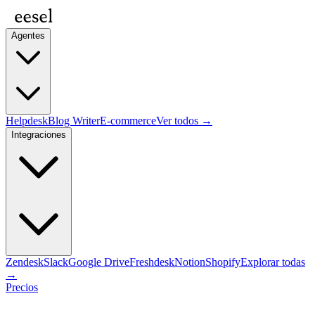
Agentes
Helpdesk
Blog Writer
E-commerce
Ver todos →
Integraciones
Zendesk
Slack
Google Drive
Freshdesk
Notion
Shopify
Explorar todas
→
Precios