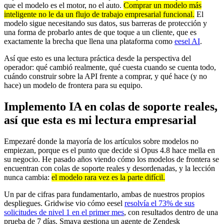
que el modelo es el motor, no el auto.
Comprar un modelo más
inteligente no le da un flujo de trabajo empresarial funcional.
El
modelo sigue necesitando sus datos, sus barreras de protección y
una forma de probarlo antes de que toque a un cliente, que es
exactamente la brecha que llena una plataforma como
eesel AI
.
Así que esto es una lectura práctica desde la perspectiva del
operador: qué cambió realmente, qué cuesta cuando se cuenta todo,
cuándo construir sobre la API frente a comprar, y qué hace (y no
hace) un modelo de frontera para su equipo.
Implemento IA en colas de soporte reales,
así que esta es mi lectura empresarial
Empezaré donde la mayoría de los artículos sobre modelos no
empiezan, porque es el punto que decide si Opus 4.8 hace mella en
su negocio. He pasado años viendo cómo los modelos de frontera se
encuentran con colas de soporte reales y desordenadas, y la lección
nunca cambia:
el modelo rara vez es la parte difícil.
Un par de cifras para fundamentarlo, ambas de nuestros propios
despliegues. Gridwise vio cómo eesel
resolvía el 73% de sus
solicitudes de nivel 1 en el primer mes
, con resultados dentro de una
prueba de 7 días. Smava gestiona un agente de Zendesk