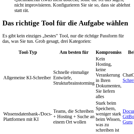
nicht improvisieren. Konfigurieren Sie sie so, dass sie ablehnt
statt rät.
Das richtige Tool für die Aufgabe wählen
Es gibt kein einziges „bestes" Tool, nur die richtige Passform für
das, was Sie tun. Grob gesagt, drei Kategorien:
Tool-Typ
Am besten für
Kompromiss
Bei
Kein
Hosting,
keine
Schnelle einmalige
Verankerung
Chat
Allgemeine KI-Schreiber
Entwürfe,
in Ihren
Schre
Strukturbrainstorming
Dokumenten,
Sie liefern
alles
Stark beim
Speichern,
Teams, die Schreiben
Docu
Wissensdatenbank-/Docs-
weniger stark
+ Hosting + Suche an
GitB
Plattformen mit KI
beim Wissen,
einem Ort wollen
Guru
was zu
schreiben ist