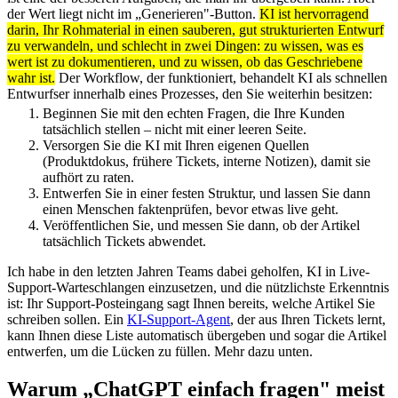
der Wert liegt nicht im „Generieren"-Button.
KI ist hervorragend
darin, Ihr Rohmaterial in einen sauberen, gut strukturierten Entwurf
zu verwandeln, und schlecht in zwei Dingen: zu wissen, was es
wert ist zu dokumentieren, und zu wissen, ob das Geschriebene
wahr ist.
Der Workflow, der funktioniert, behandelt KI als schnellen
Entwurfser innerhalb eines Prozesses, den Sie weiterhin besitzen:
Beginnen Sie mit den echten Fragen, die Ihre Kunden
tatsächlich stellen – nicht mit einer leeren Seite.
Versorgen Sie die KI mit Ihren eigenen Quellen
(Produktdokus, frühere Tickets, interne Notizen), damit sie
aufhört zu raten.
Entwerfen Sie in einer festen Struktur, und lassen Sie dann
einen Menschen faktenprüfen, bevor etwas live geht.
Veröffentlichen Sie, und messen Sie dann, ob der Artikel
tatsächlich Tickets abwendet.
Ich habe in den letzten Jahren Teams dabei geholfen, KI in Live-
Support-Warteschlangen einzusetzen, und die nützlichste Erkenntnis
ist: Ihr Support-Posteingang sagt Ihnen bereits, welche Artikel Sie
schreiben sollen. Ein
KI-Support-Agent
, der aus Ihren Tickets lernt,
kann Ihnen diese Liste automatisch übergeben und sogar die Artikel
entwerfen, um die Lücken zu füllen. Mehr dazu unten.
Warum „ChatGPT einfach fragen" meist