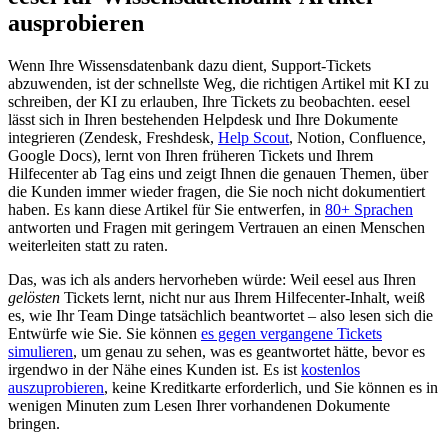
ausprobieren
Wenn Ihre Wissensdatenbank dazu dient, Support-Tickets
abzuwenden, ist der schnellste Weg, die richtigen Artikel mit KI zu
schreiben, der KI zu erlauben, Ihre Tickets zu beobachten. eesel
lässt sich in Ihren bestehenden Helpdesk und Ihre Dokumente
integrieren (Zendesk, Freshdesk,
Help Scout
, Notion, Confluence,
Google Docs), lernt von Ihren früheren Tickets und Ihrem
Hilfecenter ab Tag eins und zeigt Ihnen die genauen Themen, über
die Kunden immer wieder fragen, die Sie noch nicht dokumentiert
haben. Es kann diese Artikel für Sie entwerfen, in
80+ Sprachen
antworten und Fragen mit geringem Vertrauen an einen Menschen
weiterleiten statt zu raten.
Das, was ich als anders hervorheben würde: Weil eesel aus Ihren
gelösten
Tickets lernt, nicht nur aus Ihrem Hilfecenter-Inhalt, weiß
es, wie Ihr Team Dinge tatsächlich beantwortet – also lesen sich die
Entwürfe wie Sie. Sie können
es gegen vergangene Tickets
simulieren
, um genau zu sehen, was es geantwortet hätte, bevor es
irgendwo in der Nähe eines Kunden ist. Es ist
kostenlos
auszuprobieren
, keine Kreditkarte erforderlich, und Sie können es in
wenigen Minuten zum Lesen Ihrer vorhandenen Dokumente
bringen.