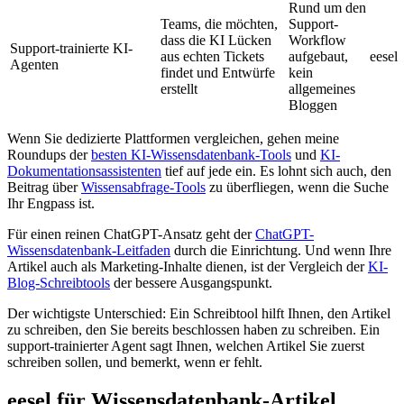
Rund um den
Teams, die möchten,
Support-
dass die KI Lücken
Workflow
Support-trainierte KI-
aus echten Tickets
aufgebaut,
eesel
Agenten
findet und Entwürfe
kein
erstellt
allgemeines
Bloggen
Wenn Sie dedizierte Plattformen vergleichen, gehen meine
Roundups der
besten KI-Wissensdatenbank-Tools
und
KI-
Dokumentationsassistenten
tief auf jede ein. Es lohnt sich auch, den
Beitrag über
Wissensabfrage-Tools
zu überfliegen, wenn die Suche
Ihr Engpass ist.
Für einen reinen ChatGPT-Ansatz geht der
ChatGPT-
Wissensdatenbank-Leitfaden
durch die Einrichtung. Und wenn Ihre
Artikel auch als Marketing-Inhalte dienen, ist der Vergleich der
KI-
Blog-Schreibtools
der bessere Ausgangspunkt.
Der wichtigste Unterschied: Ein Schreibtool hilft Ihnen, den Artikel
zu schreiben, den Sie bereits beschlossen haben zu schreiben. Ein
support-trainierter Agent sagt Ihnen, welchen Artikel Sie zuerst
schreiben sollen, und bemerkt, wenn er fehlt.
eesel für Wissensdatenbank-Artikel