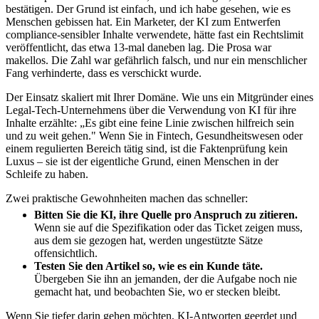
bestätigen. Der Grund ist einfach, und ich habe gesehen, wie es
Menschen gebissen hat. Ein Marketer, der KI zum Entwerfen
compliance-sensibler Inhalte verwendete, hätte fast ein Rechtslimit
veröffentlicht, das etwa 13-mal daneben lag. Die Prosa war
makellos. Die Zahl war gefährlich falsch, und nur ein menschlicher
Fang verhinderte, dass es verschickt wurde.
Der Einsatz skaliert mit Ihrer Domäne. Wie uns ein Mitgründer eines
Legal-Tech-Unternehmens über die Verwendung von KI für ihre
Inhalte erzählte: „Es gibt eine feine Linie zwischen hilfreich sein
und zu weit gehen." Wenn Sie in Fintech, Gesundheitswesen oder
einem regulierten Bereich tätig sind, ist die Faktenprüfung kein
Luxus – sie ist der eigentliche Grund, einen Menschen in der
Schleife zu haben.
Zwei praktische Gewohnheiten machen das schneller:
Bitten Sie die KI, ihre Quelle pro Anspruch zu zitieren.
Wenn sie auf die Spezifikation oder das Ticket zeigen muss,
aus dem sie gezogen hat, werden ungestützte Sätze
offensichtlich.
Testen Sie den Artikel so, wie es ein Kunde täte.
Übergeben Sie ihn an jemanden, der die Aufgabe noch nie
gemacht hat, und beobachten Sie, wo er stecken bleibt.
Wenn Sie tiefer darin gehen möchten, KI-Antworten geerdet und