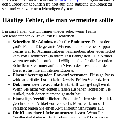
den Support eingebunden ist, hört auf, eine statische Bibliothek zu
sein und wird zu einem lebendigen System.
Häufige Fehler, die man vermeiden sollte
Ein paar Fallen, die ich immer wieder sehe, wenn Teams
Wissensdatenbank-Artikel mit KI schreiben:
Schreiben für Admins, nicht für Endnutzer.
Das ist der
große Fehler. Die gesamte Wissensdatenbank eines Support-
Teams war für Administratoren geschrieben, aber jedes Ticket
kam von Endnutzern (in ihrem Fall Fahrgästen). Die Artikel
waren technisch korrekt und völlig nutzlos für die Lesenden.
Schreiben Sie immer auf dem Niveau des Lesers, und der
Leser ist fast nie ein interner Experte.
Einem überzeugenden Entwurf vertrauen.
Flüssige Prosa
wirkt autoritativ. Das ist kein Beweis. Prüfen Sie trotzdem.
Dokumentieren, was einfach ist, statt was gefragt wird.
Wenn Sie nicht von echten Fragen ausgehen, schreiben Sie
Artikel, nach denen niemand gesucht hat.
Einmaliges Veröffentlichen.
Produkte ändern sich. Ein KI-
geschriebener Artikel von vor sechs Monaten kann still
veralten; bauen Sie einen Aktualisierungsrhythmus auf.
Die KI aus einer Lücke antworten lassen.
Wenn Ihr
Quellmaterial etwas nicht abdeckt, sollte die KI das sagen,