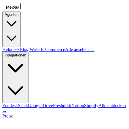
Agenten
Helpdesk
Blog Writer
E-Commerce
Alle ansehen →
Integrationen
Zendesk
Slack
Google Drive
Freshdesk
Notion
Shopify
Alle entdecken
→
Preise