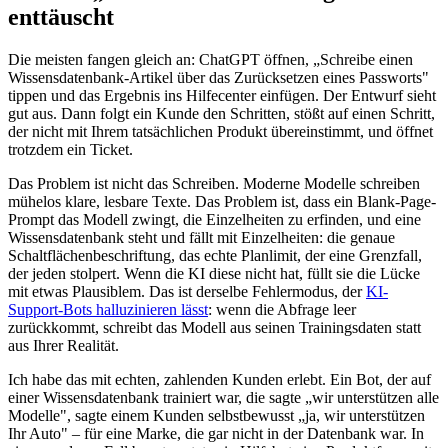
enttäuscht
Die meisten fangen gleich an: ChatGPT öffnen, „Schreibe einen
Wissensdatenbank-Artikel über das Zurücksetzen eines Passworts"
tippen und das Ergebnis ins Hilfecenter einfügen. Der Entwurf sieht
gut aus. Dann folgt ein Kunde den Schritten, stößt auf einen Schritt,
der nicht mit Ihrem tatsächlichen Produkt übereinstimmt, und öffnet
trotzdem ein Ticket.
Das Problem ist nicht das Schreiben. Moderne Modelle schreiben
mühelos klare, lesbare Texte. Das Problem ist, dass ein Blank-Page-
Prompt das Modell zwingt, die Einzelheiten zu erfinden, und eine
Wissensdatenbank steht und fällt mit Einzelheiten: die genaue
Schaltflächenbeschriftung, das echte Planlimit, der eine Grenzfall,
der jeden stolpert. Wenn die KI diese nicht hat, füllt sie die Lücke
mit etwas Plausiblem. Das ist derselbe Fehlermodus, der
KI-
Support-Bots halluzinieren lässt
: wenn die Abfrage leer
zurückkommt, schreibt das Modell aus seinen Trainingsdaten statt
aus Ihrer Realität.
Ich habe das mit echten, zahlenden Kunden erlebt. Ein Bot, der auf
einer Wissensdatenbank trainiert war, die sagte „wir unterstützen alle
Modelle", sagte einem Kunden selbstbewusst „ja, wir unterstützen
Ihr Auto" – für eine Marke, die gar nicht in der Datenbank war. In