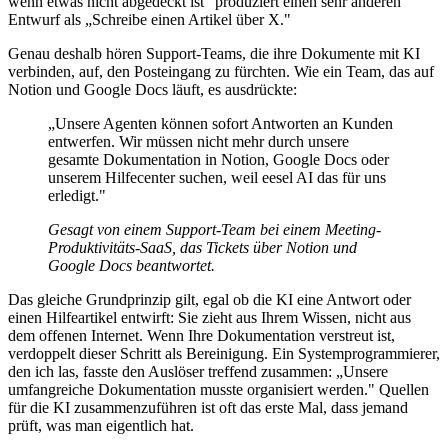
wenn etwas nicht abgedeckt ist" produziert einen sehr anderen
Entwurf als „Schreibe einen Artikel über X."
Genau deshalb hören Support-Teams, die ihre Dokumente mit KI
verbinden, auf, den Posteingang zu fürchten. Wie ein Team, das auf
Notion und Google Docs läuft, es ausdrückte:
„Unsere Agenten können sofort Antworten an Kunden
entwerfen. Wir müssen nicht mehr durch unsere
gesamte Dokumentation in Notion, Google Docs oder
unserem Hilfecenter suchen, weil eesel AI das für uns
erledigt."
Gesagt von einem Support-Team bei einem Meeting-
Produktivitäts-SaaS, das Tickets über Notion und
Google Docs beantwortet.
Das gleiche Grundprinzip gilt, egal ob die KI eine Antwort oder
einen Hilfeartikel entwirft: Sie zieht aus Ihrem Wissen, nicht aus
dem offenen Internet. Wenn Ihre Dokumentation verstreut ist,
verdoppelt dieser Schritt als Bereinigung. Ein Systemprogrammierer,
den ich las, fasste den Auslöser treffend zusammen: „Unsere
umfangreiche Dokumentation musste organisiert werden." Quellen
für die KI zusammenzuführen ist oft das erste Mal, dass jemand
prüft, was man eigentlich hat.