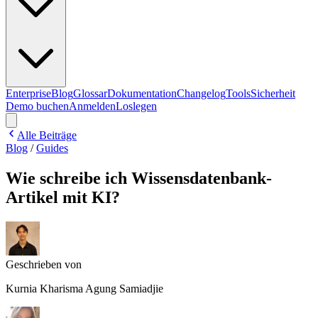
Enterprise
Blog
Glossar
Dokumentation
Changelog
Tools
Sicherheit
Demo buchen
Anmelden
Loslegen
Alle Beiträge
Blog
/
Guides
Wie schreibe ich Wissensdatenbank-
Artikel mit KI?
Geschrieben von
Kurnia Kharisma Agung Samiadjie