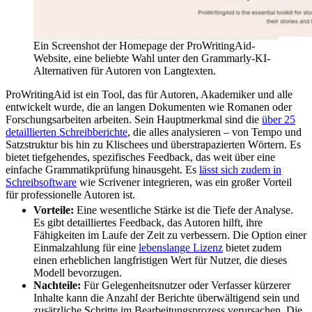
Ein Screenshot der Homepage der ProWritingAid-
Website, eine beliebte Wahl unter den Grammarly-KI-
Alternativen für Autoren von Langtexten.
ProWritingAid ist ein Tool, das für Autoren, Akademiker und alle
entwickelt wurde, die an langen Dokumenten wie Romanen oder
Forschungsarbeiten arbeiten. Sein Hauptmerkmal sind die
über 25
detaillierten Schreibberichte
, die alles analysieren – von Tempo und
Satzstruktur bis hin zu Klischees und überstrapazierten Wörtern. Es
bietet tiefgehendes, spezifisches Feedback, das weit über eine
einfache Grammatikprüfung hinausgeht. Es
lässt sich zudem in
Schreibsoftware
wie Scrivener integrieren, was ein großer Vorteil
für professionelle Autoren ist.
Vorteile:
Eine wesentliche Stärke ist die Tiefe der Analyse.
Es gibt detailliertes Feedback, das Autoren hilft, ihre
Fähigkeiten im Laufe der Zeit zu verbessern. Die Option einer
Einmalzahlung für eine
lebenslange Lizenz
bietet zudem
einen erheblichen langfristigen Wert für Nutzer, die dieses
Modell bevorzugen.
Nachteile:
Für Gelegenheitsnutzer oder Verfasser kürzerer
Inhalte kann die Anzahl der Berichte überwältigend sein und
zusätzliche Schritte im Bearbeitungsprozess verursachen. Die