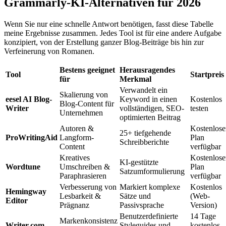
Grammarly-KI-Alternativen für 2026
Wenn Sie nur eine schnelle Antwort benötigen, fasst diese Tabelle
meine Ergebnisse zusammen. Jedes Tool ist für eine andere Aufgabe
konzipiert, von der Erstellung ganzer Blog-Beiträge bis hin zur
Verfeinerung von Romanen.
Bestens geeignet
Herausragendes
Tool
Startpreis
für
Merkmal
Verwandelt ein
Skalierung von
eesel AI Blog-
Keyword in einen
Kostenlos
Blog-Content für
Writer
vollständigen, SEO-
testen
Unternehmen
optimierten Beitrag
Autoren &
Kostenlose
25+ tiefgehende
ProWritingAid
Langform-
Plan
Schreibberichte
Content
verfügbar
Kreatives
Kostenlose
KI-gestützte
Wordtune
Umschreiben &
Plan
Satzumformulierung
Paraphrasieren
verfügbar
Verbesserung von
Markiert komplexe
Kostenlos
Hemingway
Lesbarkeit &
Sätze und
(Web-
Editor
Prägnanz
Passivsprache
Version)
Benutzerdefinierte
14 Tage
Markenkonsistenz
Writer.com
Styleguides und
kostenlos