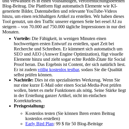
und verwandelt es in einen vollständigen, veröffentlichungsbereiten
Blog-Beitrag. Die Plattform fügt automatisch Elemente wie KI-
generierte Bilder, Datentabellen und relevante YouTube-Videos
hinzu, um einen reichhaltigen Artikel zu erstellen. Wir haben dieses
Tool genutzt, um den Traffic unserer eigenen Seite bei eesel AI zu
steigern – von 70.000 auf 750.000 tägliche Impressionen in nur drei
Monaten.
Vorteile:
Die Fähigkeit, in wenigen Minuten einen
hochwertigen ersten Entwurf zu erstellen, spart Zeit bei
Recherche und Schreiben. Er kümmert sich automatisch um
SEO und AEO (Answer Engine Optimization), fügt visuelle
Elemente hinzu und zieht sogar echte Reddit-Zitate für Social
Proof heran. Das Ergebnis ist Content, der sich natürlich liest.
Er ist zudem
völlig kostenlos testbar
, sodass Sie die Qualität
selbst prüfen können.
Nachteile:
Dies ist ein spezialisiertes Werkzeug. Wenn Sie
nur eine kurze E-Mail oder einen Social-Media-Post prüfen
wollen, bietet es mehr Funktionen als nötig. Seine Stärke liegt
in der Erstellung ganzer Artikel, nicht im einfachen
Korrekturlesen.
Preisgestaltung:
Kostenlos testen (Sie können Ihren ersten Beitrag
kostenlos erstellen)
Early Bird Plan
: 99 $ für 50 Blog-Beiträge