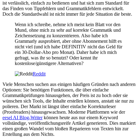
ist verlässlich, einfach zu bedienen und hat sich zum Standard für
das Finden von Tippfehlern und Grammatikfehlern entwickelt.
Doch die Standardwahl ist nicht immer für jede Situation die beste.
Wenn ich schreibe, nehme ich meist kein Blatt vor den
Mund, ohne mich zu sehr auf korrekte Grammatik und
Zeichensetzung zu konzentrieren. Also habe ich
Grammarly ausprobiert, aber ohne Abonnement hilft es
nicht viel (und ich habe DEFINITIV nicht das Geld für
ein 30-Dollar-Abo pro Monat). Daher habe ich mich
gefragt, was ihr so benutzt? Oder kennt ihr
kostenlose/günstigere Alternativen?
Reddit
Viele Menschen suchen aus einigen häufigen Gründen nach anderen
Optionen: Sie benötigen Funktionen, die über einfache
Grammatikprüfungen hinausgehen, der Preis ist zu hoch oder sie
wünschen sich Tools, die Inhalte erstellen können, anstatt sie nur zu
polieren. Der Markt ist längst über einfache Korrekturleser
(Proofreaders) hinausgewachsen. Moderne Plattformen wie der
eesel AI Blog-Writer
können heute aus nur einem Keyword
vollständige, veröffentlichungsreife Artikel generieren. Dies markiert
einen großen Wandel vom bloßen Reparieren von Texten hin zur
Erstellung aus dem Nichts.