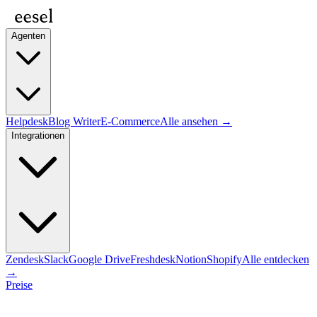
Agenten
Helpdesk
Blog Writer
E-Commerce
Alle ansehen →
Integrationen
Zendesk
Slack
Google Drive
Freshdesk
Notion
Shopify
Alle entdecken
→
Preise