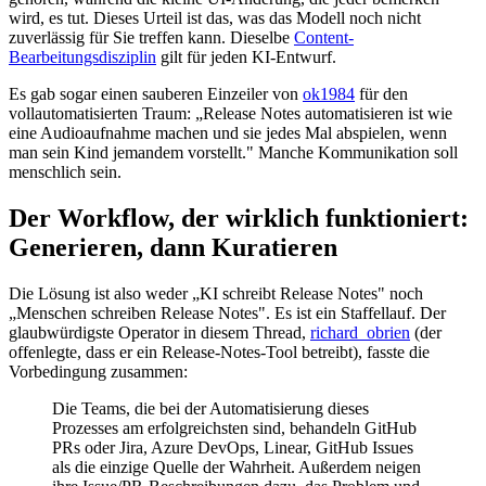
wird, es tut. Dieses Urteil ist das, was das Modell noch nicht
zuverlässig für Sie treffen kann. Dieselbe
Content-
Bearbeitungsdisziplin
gilt für jeden KI-Entwurf.
Es gab sogar einen sauberen Einzeiler von
ok1984
für den
vollautomatisierten Traum: „Release Notes automatisieren ist wie
eine Audioaufnahme machen und sie jedes Mal abspielen, wenn
man sein Kind jemandem vorstellt." Manche Kommunikation soll
menschlich sein.
Der Workflow, der wirklich funktioniert:
Generieren, dann Kuratieren
Die Lösung ist also weder „KI schreibt Release Notes" noch
„Menschen schreiben Release Notes". Es ist ein Staffellauf. Der
glaubwürdigste Operator in diesem Thread,
richard_obrien
(der
offenlegte, dass er ein Release-Notes-Tool betreibt), fasste die
Vorbedingung zusammen:
Die Teams, die bei der Automatisierung dieses
Prozesses am erfolgreichsten sind, behandeln GitHub
PRs oder Jira, Azure DevOps, Linear, GitHub Issues
als die einzige Quelle der Wahrheit. Außerdem neigen