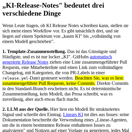
„KI-Release-Notes" bedeutet drei
verschiedene Dinge
Wenn Leute fragen, ob KI Release Notes schreiben kann, stellen sie
sich meist einen Workflow vor. Es gibt tatsächlich drei, und sie
liegen auf einem Spektrum von „kaum KI" bis „vollständig von
einem Modell geschrieben".
1. Template-Zusammenstellung.
Das ist das Günstigste und
Häufigste, und es ist nur locker „KI". GitHubs
automatisch
generierte Release Notes
ziehen eine Liste zusammengeführter Pull
Requests, eine Mitarbeiterliste und einen Link zum vollständigen
Changelog, mit Kategorien, die von PR-Labels in einer
-Datei gesteuert werden.
Beachten Sie, was es liest:
release.yml
zusammengeführte Pull Requests, keine Commits.
Direkte Commits
in den Standard-Branch erscheinen nicht. Es ist deterministische
Zusammenstellung, kein Modell, das Prosa schreibt, was es
zuverlässig, aber auch etwas flach macht.
2. LLM aus der Quelle.
Hier liest ein Modell Ihr strukturiertes
Signal und schreibt den Eintrag.
Linears KI
tut dies aus Issues: seine
Dokumentation beschreibt die Verwendung eines „Linear-Agenten,
um die in einem bestimmten Release enthaltenen Issues zu
analysieren" und Notizen auf einer Vorlage zu generieren, jedes Mal