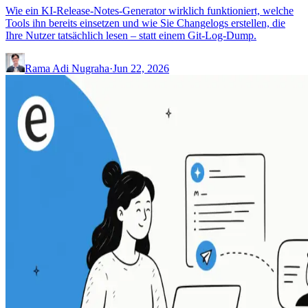
Wie ein KI-Release-Notes-Generator wirklich funktioniert, welche
Tools ihn bereits einsetzen und wie Sie Changelogs erstellen, die
Ihre Nutzer tatsächlich lesen – statt einem Git-Log-Dump.
Rama Adi Nugraha
·
Jun 22, 2026