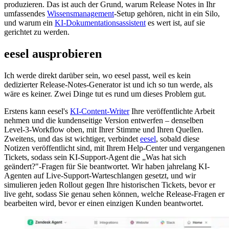
produzieren. Das ist auch der Grund, warum Release Notes in Ihr
umfassendes
Wissensmanagement
-Setup gehören, nicht in ein Silo,
und warum ein
KI-Dokumentationsassistent
es wert ist, auf sie
gerichtet zu werden.
eesel ausprobieren
Ich werde direkt darüber sein, wo eesel passt, weil es kein
dedizierter Release-Notes-Generator ist und ich so tun werde, als
wäre es keiner. Zwei Dinge tut es rund um dieses Problem gut.
Erstens kann eesel's
KI-Content-Writer
Ihre veröffentlichte Arbeit
nehmen und die kundenseitige Version entwerfen – denselben
Level-3-Workflow oben, mit Ihrer Stimme und Ihren Quellen.
Zweitens, und das ist wichtiger, verbindet
eesel
, sobald diese
Notizen veröffentlicht sind, mit Ihrem Help-Center und vergangenen
Tickets, sodass sein KI-Support-Agent die „Was hat sich
geändert?"-Fragen für Sie beantwortet. Wir haben jahrelang KI-
Agenten auf Live-Support-Warteschlangen gesetzt, und wir
simulieren jeden Rollout gegen Ihre historischen Tickets, bevor er
live geht, sodass Sie genau sehen können, welche Release-Fragen er
bearbeiten wird, bevor er einen einzigen Kunden beantwortet.