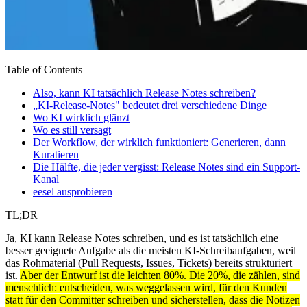
Table of Contents
Also, kann KI tatsächlich Release Notes schreiben?
„KI-Release-Notes" bedeutet drei verschiedene Dinge
Wo KI wirklich glänzt
Wo es still versagt
Der Workflow, der wirklich funktioniert: Generieren, dann
Kuratieren
Die Hälfte, die jeder vergisst: Release Notes sind ein Support-
Kanal
eesel ausprobieren
TL;DR
Ja, KI kann Release Notes schreiben, und es ist tatsächlich eine
besser geeignete Aufgabe als die meisten KI-Schreibaufgaben, weil
das Rohmaterial (Pull Requests, Issues, Tickets) bereits strukturiert
ist.
Aber der Entwurf ist die leichten 80%. Die 20%, die zählen, sind
menschlich: entscheiden, was weggelassen wird, für den Kunden
statt für den Committer schreiben und sicherstellen, dass die Notizen