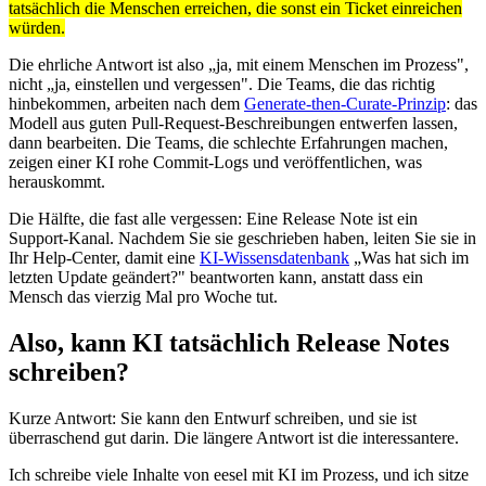
tatsächlich die Menschen erreichen, die sonst ein Ticket einreichen
würden.
Die ehrliche Antwort ist also „ja, mit einem Menschen im Prozess",
nicht „ja, einstellen und vergessen". Die Teams, die das richtig
hinbekommen, arbeiten nach dem
Generate-then-Curate-Prinzip
: das
Modell aus guten Pull-Request-Beschreibungen entwerfen lassen,
dann bearbeiten. Die Teams, die schlechte Erfahrungen machen,
zeigen einer KI rohe Commit-Logs und veröffentlichen, was
herauskommt.
Die Hälfte, die fast alle vergessen: Eine Release Note ist ein
Support-Kanal. Nachdem Sie sie geschrieben haben, leiten Sie sie in
Ihr Help-Center, damit eine
KI-Wissensdatenbank
„Was hat sich im
letzten Update geändert?" beantworten kann, anstatt dass ein
Mensch das vierzig Mal pro Woche tut.
Also, kann KI tatsächlich Release Notes
schreiben?
Kurze Antwort: Sie kann den Entwurf schreiben, und sie ist
überraschend gut darin. Die längere Antwort ist die interessantere.
Ich schreibe viele Inhalte von eesel mit KI im Prozess, und ich sitze