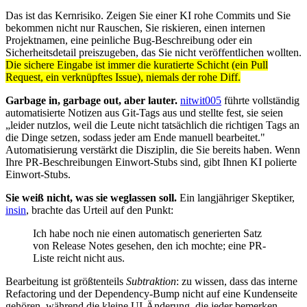
Das ist das Kernrisiko. Zeigen Sie einer KI rohe Commits und Sie
bekommen nicht nur Rauschen, Sie riskieren, einen internen
Projektnamen, eine peinliche Bug-Beschreibung oder ein
Sicherheitsdetail preiszugeben, das Sie nicht veröffentlichen wollten.
Die sichere Eingabe ist immer die kuratierte Schicht (ein Pull
Request, ein verknüpftes Issue), niemals der rohe Diff.
Garbage in, garbage out, aber lauter.
nitwit005
führte vollständig
automatisierte Notizen aus Git-Tags aus und stellte fest, sie seien
„leider nutzlos, weil die Leute nicht tatsächlich die richtigen Tags an
die Dinge setzen, sodass jeder am Ende manuell bearbeitet."
Automatisierung verstärkt die Disziplin, die Sie bereits haben. Wenn
Ihre PR-Beschreibungen Einwort-Stubs sind, gibt Ihnen KI polierte
Einwort-Stubs.
Sie weiß nicht, was sie weglassen soll.
Ein langjähriger Skeptiker,
insin
, brachte das Urteil auf den Punkt:
Ich habe noch nie einen automatisch generierten Satz
von Release Notes gesehen, den ich mochte; eine PR-
Liste reicht nicht aus.
Bearbeitung ist größtenteils
Subtraktion
: zu wissen, dass das interne
Refactoring und der Dependency-Bump nicht auf eine Kundenseite
gehören, während die kleine UI-Änderung, die jeder bemerken