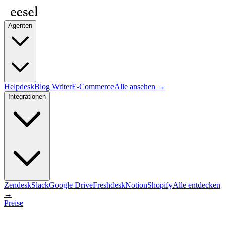
Agenten
Helpdesk
Blog Writer
E-Commerce
Alle ansehen →
Integrationen
Zendesk
Slack
Google Drive
Freshdesk
Notion
Shopify
Alle entdecken
→
Preise