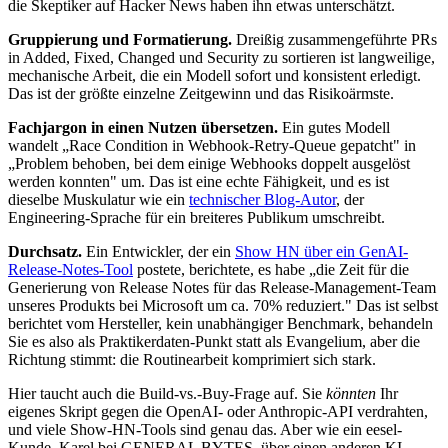
die Skeptiker auf Hacker News haben ihn etwas unterschätzt.
Gruppierung und Formatierung.
Dreißig zusammengeführte PRs
in Added, Fixed, Changed und Security zu sortieren ist langweilige,
mechanische Arbeit, die ein Modell sofort und konsistent erledigt.
Das ist der größte einzelne Zeitgewinn und das Risikoärmste.
Fachjargon in einen Nutzen übersetzen.
Ein gutes Modell
wandelt „Race Condition in Webhook-Retry-Queue gepatcht" in
„Problem behoben, bei dem einige Webhooks doppelt ausgelöst
werden konnten" um. Das ist eine echte Fähigkeit, und es ist
dieselbe Muskulatur wie ein
technischer Blog-Autor
, der
Engineering-Sprache für ein breiteres Publikum umschreibt.
Durchsatz.
Ein Entwickler, der ein
Show HN über ein GenAI-
Release-Notes-Tool
postete, berichtete, es habe „die Zeit für die
Generierung von Release Notes für das Release-Management-Team
unseres Produkts bei Microsoft um ca. 70% reduziert." Das ist selbst
berichtet vom Hersteller, kein unabhängiger Benchmark, behandeln
Sie es also als Praktikerdaten-Punkt statt als Evangelium, aber die
Richtung stimmt: die Routinearbeit komprimiert sich stark.
Hier taucht auch die Build-vs.-Buy-Frage auf. Sie
könnten
Ihr
eigenes Skript gegen die OpenAI- oder Anthropic-API verdrahten,
und viele Show-HN-Tools sind genau das. Aber wie ein eesel-
Kunde, Karel bei GENERAL BYTES, über einen anderen KI-