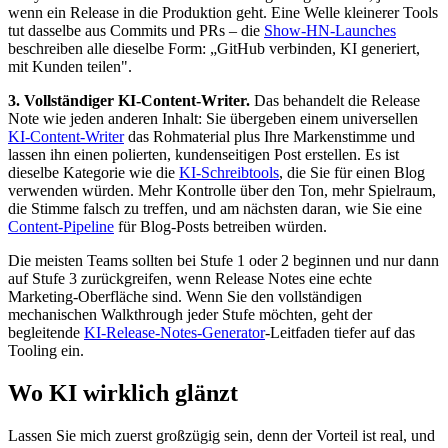
wenn ein Release in die Produktion geht. Eine Welle kleinerer Tools
tut dasselbe aus Commits und PRs – die
Show-HN-Launches
beschreiben alle dieselbe Form: „GitHub verbinden, KI generiert,
mit Kunden teilen".
3. Vollständiger KI-Content-Writer.
Das behandelt die Release
Note wie jeden anderen Inhalt: Sie übergeben einem universellen
KI-Content-Writer
das Rohmaterial plus Ihre Markenstimme und
lassen ihn einen polierten, kundenseitigen Post erstellen. Es ist
dieselbe Kategorie wie die
KI-Schreibtools
, die Sie für einen Blog
verwenden würden. Mehr Kontrolle über den Ton, mehr Spielraum,
die Stimme falsch zu treffen, und am nächsten daran, wie Sie eine
Content-Pipeline
für Blog-Posts betreiben würden.
Die meisten Teams sollten bei Stufe 1 oder 2 beginnen und nur dann
auf Stufe 3 zurückgreifen, wenn Release Notes eine echte
Marketing-Oberfläche sind. Wenn Sie den vollständigen
mechanischen Walkthrough jeder Stufe möchten, geht der
begleitende
KI-Release-Notes-Generator
-Leitfaden tiefer auf das
Tooling ein.
Wo KI wirklich glänzt
Lassen Sie mich zuerst großzügig sein, denn der Vorteil ist real, und