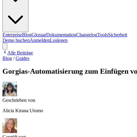
Enterprise
Blog
Glossar
Dokumentation
Changelog
Tools
Sicherheit
Demo buchen
Anmelden
Loslegen
Alle Beiträge
Blog
/
Guides
Gorgias-Automatisierung zum Einfügen von
Geschrieben von
Alicia Kirana Utomo
Geprüft von