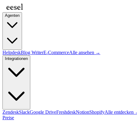
Agenten
Helpdesk
Blog Writer
E-Commerce
Alle ansehen →
Integrationen
Zendesk
Slack
Google Drive
Freshdesk
Notion
Shopify
Alle entdecken
Preise