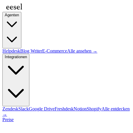
Agenten
Helpdesk
Blog Writer
E-Commerce
Alle ansehen →
Integrationen
Zendesk
Slack
Google Drive
Freshdesk
Notion
Shopify
Alle entdecken
→
Preise