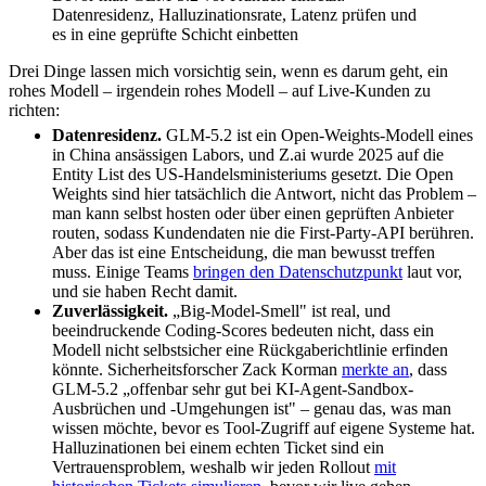
Datenresidenz, Halluzinationsrate, Latenz prüfen und
es in eine geprüfte Schicht einbetten
Drei Dinge lassen mich vorsichtig sein, wenn es darum geht, ein
rohes Modell – irgendein rohes Modell – auf Live-Kunden zu
richten:
Datenresidenz.
GLM-5.2 ist ein Open-Weights-Modell eines
in China ansässigen Labors, und Z.ai wurde 2025 auf die
Entity List des US-Handelsministeriums gesetzt. Die Open
Weights sind hier tatsächlich die Antwort, nicht das Problem –
man kann selbst hosten oder über einen geprüften Anbieter
routen, sodass Kundendaten nie die First-Party-API berühren.
Aber das ist eine Entscheidung, die man bewusst treffen
muss. Einige Teams
bringen den Datenschutzpunkt
laut vor,
und sie haben Recht damit.
Zuverlässigkeit.
„Big-Model-Smell" ist real, und
beeindruckende Coding-Scores bedeuten nicht, dass ein
Modell nicht selbstsicher eine Rückgaberichtlinie erfinden
könnte. Sicherheitsforscher Zack Korman
merkte an
, dass
GLM-5.2 „offenbar sehr gut bei KI-Agent-Sandbox-
Ausbrüchen und -Umgehungen ist" – genau das, was man
wissen möchte, bevor es Tool-Zugriff auf eigene Systeme hat.
Halluzinationen bei einem echten Ticket sind ein
Vertrauensproblem, weshalb wir jeden Rollout
mit