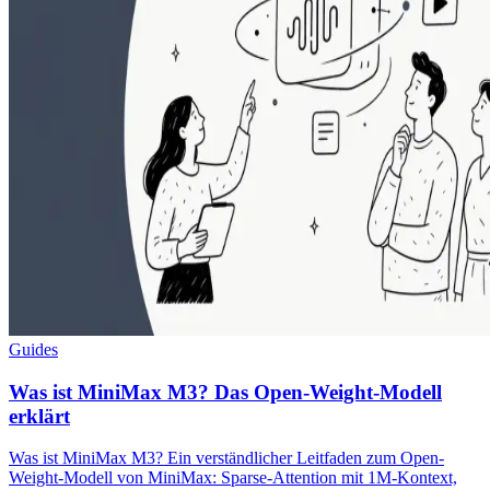
Guides
Was ist MiniMax M3? Das Open-Weight-Modell
erklärt
Was ist MiniMax M3? Ein verständlicher Leitfaden zum Open-
Weight-Modell von MiniMax: Sparse-Attention mit 1M-Kontext,