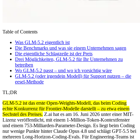
Table of Contents
Was GLM-5.2 eigentlich ist
Die Benchmarks und was sie einem Unternehmen sagen
Die eigentliche Schlagzeile ist der Preis
Drei Möglichkeiten, GLM-5.2 für Ihr Unternehmen zu
betreiben
Wo GLM-5.2 passt – und wo ich vorsichtig wäre
GLM-5.2 (oder irgendein Modell) für Support nutzen – die
eesel-Methode
TL;DR
GLM-5.2 ist das erste Open-Weights-Modell, das beim Coding
echte Konkurrenz für Frontier-Modelle darstellt – zu etwa einem
Sechstel des Preises.
Z.ai hat es am 16. Juni 2026 unter einer MIT-
Lizenz veröffentlicht, mit einem 1-Million-Token-Kontextfenster
und einem 753-Milliarden-Parameter-Design. Es liegt beim Coding
nur wenige Punkte hinter Claude Opus 4.8 und schlägt GPT-5.5 bei
mehreren Long-Horizon-Coding-Evals. Für Engineering-Teams ist