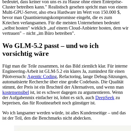
bedeutet, dass keiner von uns es zu Hause ohne einen Enterprise-
Cluster betreiben kann." Realistisch gesehen spricht man von einem
Multi-GPU-Server, also etwa Hardware im Wert von 150.000 $,
bevor man Quantisierungskompromisse eingeht, die es zum
Kriechen verlangsamen. Für die meisten Unternehmen bedeutet
„selbst hosten" wirklich „auf einem Cloud-Anbieter hosten, dem wir
vertrauen" – nicht „im Büro betreiben".
Wo GLM-5.2 passt – und wo ich
vorsichtig wäre
Fügt man die Teile zusammen, ist das Bild ziemlich klar. Für interne
Engineering-Arbeit ist GLM-5.2 ein klares Ja, zumindest für einen
Pilotversuch:
Agentic Coding
, Refactoring, lange Debug-Sitzungen,
automatisierte Recherche über eine große Codebasis. Die Qualität
stimmt, der Preis ist ein Bruchteil der Alternativen, und wenn man
kostensensibel
ist, ist es schwer dagegen zu argumentieren. Wenn
der Aufgabenmix einfacher ist, lohnt es sich, auch
DeepSeek
zu
bepreisen, das für Routinearbeit noch günstiger ist.
Wo ich langsamer werden würde, ist alles Kundenseitige – und das
ist der Teil, den die Benchmarks nicht abdecken.