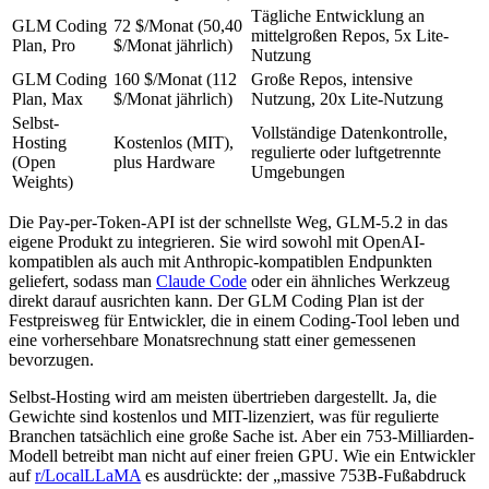
Tägliche Entwicklung an
GLM Coding
72 $/Monat (50,40
mittelgroßen Repos, 5x Lite-
Plan, Pro
$/Monat jährlich)
Nutzung
GLM Coding
160 $/Monat (112
Große Repos, intensive
Plan, Max
$/Monat jährlich)
Nutzung, 20x Lite-Nutzung
Selbst-
Vollständige Datenkontrolle,
Hosting
Kostenlos (MIT),
regulierte oder luftgetrennte
(Open
plus Hardware
Umgebungen
Weights)
Die Pay-per-Token-API ist der schnellste Weg, GLM-5.2 in das
eigene Produkt zu integrieren. Sie wird sowohl mit OpenAI-
kompatiblen als auch mit Anthropic-kompatiblen Endpunkten
geliefert, sodass man
Claude Code
oder ein ähnliches Werkzeug
direkt darauf ausrichten kann. Der GLM Coding Plan ist der
Festpreisweg für Entwickler, die in einem Coding-Tool leben und
eine vorhersehbare Monatsrechnung statt einer gemessenen
bevorzugen.
Selbst-Hosting wird am meisten übertrieben dargestellt. Ja, die
Gewichte sind kostenlos und MIT-lizenziert, was für regulierte
Branchen tatsächlich eine große Sache ist. Aber ein 753-Milliarden-
Modell betreibt man nicht auf einer freien GPU. Wie ein Entwickler
auf
r/LocalLLaMA
es ausdrückte: der „massive 753B-Fußabdruck