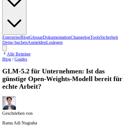
Enterprise
Blog
Glossar
Dokumentation
Changelog
Tools
Sicherheit
Demo buchen
Anmelden
Loslegen
Alle Beiträge
Blog
/
Guides
GLM-5.2 für Unternehmen: Ist das
günstige Open-Weights-Modell bereit für
echte Arbeit?
Geschrieben von
Rama Adi Nugraha