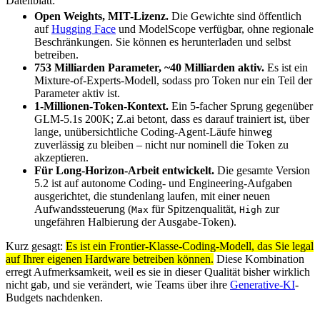
Datenblatt:
Open Weights, MIT-Lizenz.
Die Gewichte sind öffentlich
auf
Hugging Face
und ModelScope verfügbar, ohne regionale
Beschränkungen. Sie können es herunterladen und selbst
betreiben.
753 Milliarden Parameter, ~40 Milliarden aktiv.
Es ist ein
Mixture-of-Experts-Modell, sodass pro Token nur ein Teil der
Parameter aktiv ist.
1-Millionen-Token-Kontext.
Ein 5-facher Sprung gegenüber
GLM-5.1s 200K; Z.ai betont, dass es darauf trainiert ist, über
lange, unübersichtliche Coding-Agent-Läufe hinweg
zuverlässig zu bleiben – nicht nur nominell die Token zu
akzeptieren.
Für Long-Horizon-Arbeit entwickelt.
Die gesamte Version
5.2 ist auf autonome Coding- und Engineering-Aufgaben
ausgerichtet, die stundenlang laufen, mit einer neuen
Aufwandssteuerung (
für Spitzenqualität,
zur
Max
High
ungefähren Halbierung der Ausgabe-Token).
Kurz gesagt:
Es ist ein Frontier-Klasse-Coding-Modell, das Sie legal
auf Ihrer eigenen Hardware betreiben können.
Diese Kombination
erregt Aufmerksamkeit, weil es sie in dieser Qualität bisher wirklich
nicht gab, und sie verändert, wie Teams über ihre
Generative-KI
-
Budgets nachdenken.