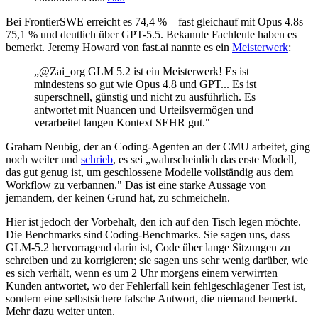
Bei FrontierSWE erreicht es 74,4 % – fast gleichauf mit Opus 4.8s
75,1 % und deutlich über GPT-5.5. Bekannte Fachleute haben es
bemerkt. Jeremy Howard von fast.ai nannte es ein
Meisterwerk
:
„@Zai_org GLM 5.2 ist ein Meisterwerk! Es ist
mindestens so gut wie Opus 4.8 und GPT... Es ist
superschnell, günstig und nicht zu ausführlich. Es
antwortet mit Nuancen und Urteilsvermögen und
verarbeitet langen Kontext SEHR gut."
Graham Neubig, der an Coding-Agenten an der CMU arbeitet, ging
noch weiter und
schrieb
, es sei „wahrscheinlich das erste Modell,
das gut genug ist, um geschlossene Modelle vollständig aus dem
Workflow zu verbannen." Das ist eine starke Aussage von
jemandem, der keinen Grund hat, zu schmeicheln.
Hier ist jedoch der Vorbehalt, den ich auf den Tisch legen möchte.
Die Benchmarks sind Coding-Benchmarks. Sie sagen uns, dass
GLM-5.2 hervorragend darin ist, Code über lange Sitzungen zu
schreiben und zu korrigieren; sie sagen uns sehr wenig darüber, wie
es sich verhält, wenn es um 2 Uhr morgens einem verwirrten
Kunden antwortet, wo der Fehlerfall kein fehlgeschlagener Test ist,
sondern eine selbstsichere falsche Antwort, die niemand bemerkt.
Mehr dazu weiter unten.