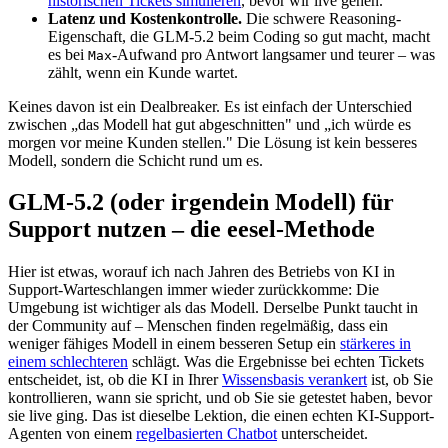
historischen Tickets simulieren
, bevor wir live gehen.
Latenz und Kostenkontrolle.
Die schwere Reasoning-
Eigenschaft, die GLM-5.2 beim Coding so gut macht, macht
es bei
-Aufwand pro Antwort langsamer und teurer – was
Max
zählt, wenn ein Kunde wartet.
Keines davon ist ein Dealbreaker. Es ist einfach der Unterschied
zwischen „das Modell hat gut abgeschnitten" und „ich würde es
morgen vor meine Kunden stellen." Die Lösung ist kein besseres
Modell, sondern die Schicht rund um es.
GLM-5.2 (oder irgendein Modell) für
Support nutzen – die eesel-Methode
Hier ist etwas, worauf ich nach Jahren des Betriebs von KI in
Support-Warteschlangen immer wieder zurückkomme: Die
Umgebung ist wichtiger als das Modell. Derselbe Punkt taucht in
der Community auf – Menschen finden regelmäßig, dass ein
weniger fähiges Modell in einem besseren Setup ein
stärkeres in
einem schlechteren
schlägt. Was die Ergebnisse bei echten Tickets
entscheidet, ist, ob die KI in Ihrer
Wissensbasis verankert
ist, ob Sie
kontrollieren, wann sie spricht, und ob Sie sie getestet haben, bevor
sie live ging. Das ist dieselbe Lektion, die einen echten KI-Support-
Agenten von einem
regelbasierten Chatbot
unterscheidet.