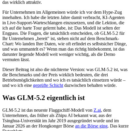
das wirklich attraktiv.
Für Unternehmen im Allgemeinen würde ich vor dem Hype-Zug
innehalten. Ich habe die letzten Jahre damit verbracht, KI-Agenten
in Live-Support-Warteschlangen einzusetzen, und die Lektion, die
ich auf die harte Tour gelernt habe, ist: Das Modell ist selten der
Engpass. Die Fragen, die tatsächlich entscheiden, ob GLM-5.2 für
Ihr Unternehmen „bereit" ist, stehen nicht auf dem Benchmark-
Chart: Wo landen Ihre Daten, wie oft erfindet es selbstsicher Dinge,
und was ummantelt es? Wenn man das richtig hinbekommt, ist das
darunter liegende Modell weit weniger wichtig, als die Demo
vermuten lässt.
Dieser Beitrag ist also die nüchterne Version: was GLM-5.2 ist, was
die Benchmarks und der Preis wirklich bedeuten, die drei
Betriebsmöglichkeiten und wo ich es tatsächlich einsetzen würde –
und wo ich eine
geprüfte Schicht
dazwischen behalten würde.
Was GLM-5.2 eigentlich ist
GLM-5.2 ist das neueste Flaggschiff-Modell von
Z.ai
, dem
Unternehmen, das früher als Zhipu AI bekannt war, aus der
Tsinghua-Universität im Jahr 2019 ausgegründet wurde und im
Januar 2026 an der Hongkonger Börse
an die Börse ging
. Das kurze