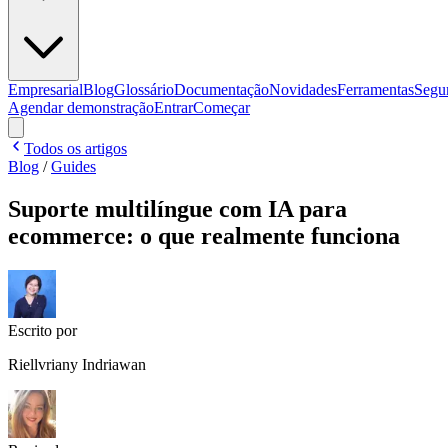
Empresarial
Blog
Glossário
Documentação
Novidades
Ferramentas
Segu
Agendar demonstração
Entrar
Começar
Todos os artigos
Blog
/
Guides
Suporte multilíngue com IA para
ecommerce: o que realmente funciona
Escrito por
Riellvriany Indriawan