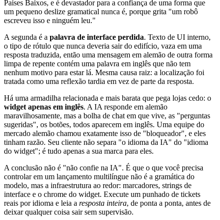
Países Baixos, e é devastador para a confiança de uma forma que
um pequeno deslize gramatical nunca é, porque grita "um robô
escreveu isso e ninguém leu."
A segunda é a
palavra de interface perdida
. Texto de UI interno,
o tipo de rótulo que nunca deveria sair do edifício, vaza em uma
resposta traduzida, então uma mensagem em alemão de outra forma
limpa de repente contém uma palavra em inglês que não tem
nenhum motivo para estar lá. Mesma causa raiz: a localização foi
tratada como uma reflexão tardia em vez de parte da resposta.
Há uma armadilha relacionada e mais barata que pega lojas cedo: o
widget apenas em inglês
. A IA responde em alemão
maravilhosamente, mas a bolha de chat em que vive, as "perguntas
sugeridas", os botões, todos aparecem em inglês. Uma equipe do
mercado alemão chamou exatamente isso de "bloqueador", e eles
tinham razão. Seu cliente não separa "o idioma da IA" do "idioma
do widget"; é tudo apenas a sua marca para eles.
A conclusão não é "não confie na IA". É que o que você precisa
controlar em um lançamento multilíngue não é a gramática do
modelo, mas a infraestrutura ao redor: marcadores, strings de
interface e o chrome do widget. Execute um punhado de tickets
reais por idioma e leia a
resposta inteira
, de ponta a ponta, antes de
deixar qualquer coisa sair sem supervisão.