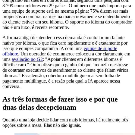
comprarão em sites em outros idiomas, segundo uma pesquisa com
8.709 consumidores em 29 países. O número que mais importa para
uma equipe de suporte está na mesma página: 75% dizem ser mais
propensos a comprar na mesma marca novamente se o atendimento
ao cliente estiver em seu idioma. O suporte no idioma do comprador
não é um luxo, é receita recorrente.
A forma antiga de atender a essa demanda é contratar um falante
nativo por idioma, o que fica caro rapidamente e é exatamente por
isso que equipes comparam a IA com uma
equipe de suporte
offshore
. Um operador de ecommerce colocou a dor claramente em
uma
avaliação no G2
: "Apoiar clientes em diferentes idiomas é
difícil e caro." Outro disse que o ganho foi que "reduziu o estresse
de contratar executivos de atendimento ao cliente que falam vários
idiomas." Essa tensão, cobertura multilíngue real sem folha de
pagamento multilíngue, é a razão pela qual a IA aparece nessa
conversa.
As três formas de fazer isso e por que
duas delas decepcionam
Quando uma loja decide lidar com mais idiomas, há realmente três
opções sobre a mesa. Elas não são iguais.