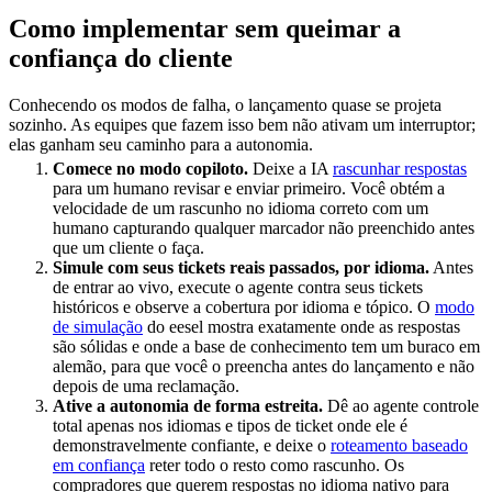
Como implementar sem queimar a
confiança do cliente
Conhecendo os modos de falha, o lançamento quase se projeta
sozinho. As equipes que fazem isso bem não ativam um interruptor;
elas ganham seu caminho para a autonomia.
Comece no modo copiloto.
Deixe a IA
rascunhar respostas
para um humano revisar e enviar primeiro. Você obtém a
velocidade de um rascunho no idioma correto com um
humano capturando qualquer marcador não preenchido antes
que um cliente o faça.
Simule com seus tickets reais passados, por idioma.
Antes
de entrar ao vivo, execute o agente contra seus tickets
históricos e observe a cobertura por idioma e tópico. O
modo
de simulação
do eesel mostra exatamente onde as respostas
são sólidas e onde a base de conhecimento tem um buraco em
alemão, para que você o preencha antes do lançamento e não
depois de uma reclamação.
Ative a autonomia de forma estreita.
Dê ao agente controle
total apenas nos idiomas e tipos de ticket onde ele é
demonstravelmente confiante, e deixe o
roteamento baseado
em confiança
reter todo o resto como rascunho. Os
compradores que querem respostas no idioma nativo para