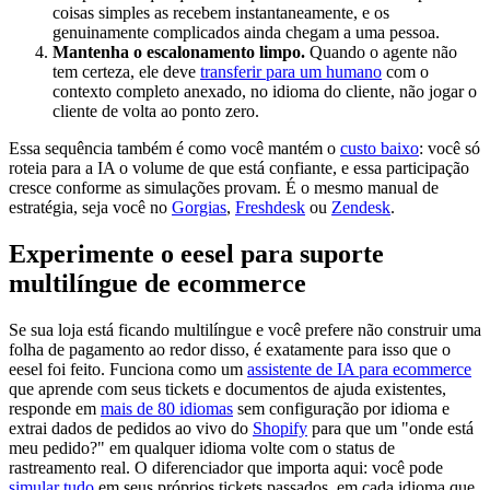
coisas simples as recebem instantaneamente, e os
genuinamente complicados ainda chegam a uma pessoa.
Mantenha o escalonamento limpo.
Quando o agente não
tem certeza, ele deve
transferir para um humano
com o
contexto completo anexado, no idioma do cliente, não jogar o
cliente de volta ao ponto zero.
Essa sequência também é como você mantém o
custo baixo
: você só
roteia para a IA o volume de que está confiante, e essa participação
cresce conforme as simulações provam. É o mesmo manual de
estratégia, seja você no
Gorgias
,
Freshdesk
ou
Zendesk
.
Experimente o eesel para suporte
multilíngue de ecommerce
Se sua loja está ficando multilíngue e você prefere não construir uma
folha de pagamento ao redor disso, é exatamente para isso que o
eesel foi feito. Funciona como um
assistente de IA para ecommerce
que aprende com seus tickets e documentos de ajuda existentes,
responde em
mais de 80 idiomas
sem configuração por idioma e
extrai dados de pedidos ao vivo do
Shopify
para que um "onde está
meu pedido?" em qualquer idioma volte com o status de
rastreamento real. O diferenciador que importa aqui: você pode
simular tudo
em seus próprios tickets passados, em cada idioma que