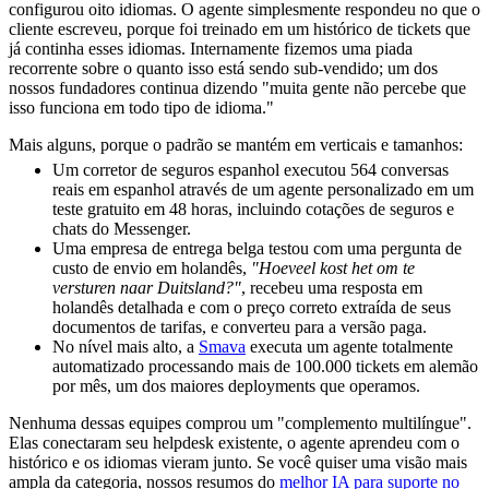
configurou oito idiomas. O agente simplesmente respondeu no que o
cliente escreveu, porque foi treinado em um histórico de tickets que
já continha esses idiomas. Internamente fizemos uma piada
recorrente sobre o quanto isso está sendo sub-vendido; um dos
nossos fundadores continua dizendo "muita gente não percebe que
isso funciona em todo tipo de idioma."
Mais alguns, porque o padrão se mantém em verticais e tamanhos:
Um corretor de seguros espanhol executou 564 conversas
reais em espanhol através de um agente personalizado em um
teste gratuito em 48 horas, incluindo cotações de seguros e
chats do Messenger.
Uma empresa de entrega belga testou com uma pergunta de
custo de envio em holandês,
"Hoeveel kost het om te
versturen naar Duitsland?"
, recebeu uma resposta em
holandês detalhada e com o preço correto extraída de seus
documentos de tarifas, e converteu para a versão paga.
No nível mais alto, a
Smava
executa um agente totalmente
automatizado processando mais de 100.000 tickets em alemão
por mês, um dos maiores deployments que operamos.
Nenhuma dessas equipes comprou um "complemento multilíngue".
Elas conectaram seu helpdesk existente, o agente aprendeu com o
histórico e os idiomas vieram junto. Se você quiser uma visão mais
ampla da categoria, nossos resumos do
melhor IA para suporte no