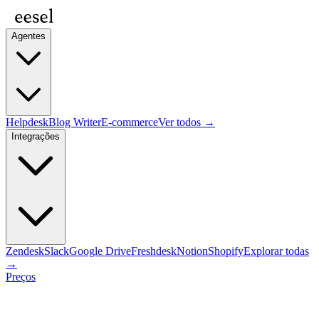
Agentes
Helpdesk
Blog Writer
E-commerce
Ver todos →
Integrações
Zendesk
Slack
Google Drive
Freshdesk
Notion
Shopify
Explorar todas
→
Preços