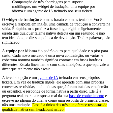
Comparação de três abordagens para suporte
multilíngue: um widget de tradução, uma equipe por
idioma e um agente de IA treinado nos seus tickets
O
widget de tradução
é o mais barato e o mais tentador. Você
escreve a resposta em inglês, uma camada de tradução a converte na
saída. É rápido, mas produz a fraseologia rígida e ligeiramente
errada que qualquer falante nativo detecta em um segundo, e não
tem ideia do que diz sua política de devolução. Traduz palavras, não
significado.
A
equipe por idioma
é o padrão ouro para qualidade e o pior para
custo. Cada novo mercado é uma nova contratação, ou várias, e
cobertura noturna também significa contratar em fusos horários
diferentes. Escala linearmente com suas ambições, o que equivale a
dizer que realmente não escala.
A terceira opção é um
agente de IA
treinado em seus próprios
tickets. Em vez de traduzir inglês, ele aprende com suas próprias
conversas resolvidas, incluindo as que já foram tratadas em alemão
ou espanhol, e responde de forma nativa a partir disso. Ele lê a
pergunta real, extrai a resposta real da sua
base de conhecimento
e
escreve no idioma do cliente como uma resposta de primeira classe,
não uma tradução.
Essa é a única das três que oferece respostas de
qualidade nativa sem headcount nativo.