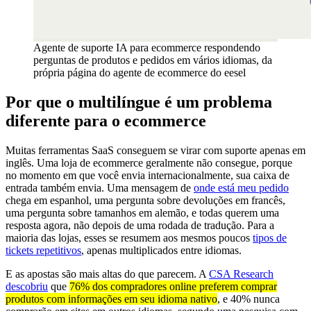
Agente de suporte IA para ecommerce respondendo
perguntas de produtos e pedidos em vários idiomas, da
própria página do agente de ecommerce do eesel
Por que o multilíngue é um problema
diferente para o ecommerce
Muitas ferramentas SaaS conseguem se virar com suporte apenas em
inglês. Uma loja de ecommerce geralmente não consegue, porque
no momento em que você envia internacionalmente, sua caixa de
entrada também envia. Uma mensagem de
onde está meu pedido
chega em espanhol, uma pergunta sobre devoluções em francês,
uma pergunta sobre tamanhos em alemão, e todas querem uma
resposta agora, não depois de uma rodada de tradução. Para a
maioria das lojas, esses se resumem aos mesmos poucos
tipos de
tickets repetitivos
, apenas multiplicados entre idiomas.
E as apostas são mais altas do que parecem. A
CSA Research
descobriu
que
76% dos compradores online preferem comprar
produtos com informações em seu idioma nativo
, e 40% nunca