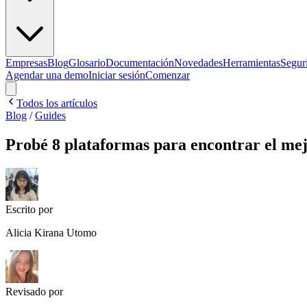
Empresas
Blog
Glosario
Documentación
Novedades
Herramientas
Segur
Agendar una demo
Iniciar sesión
Comenzar
Todos los artículos
Blog
/
Guides
Probé 8 plataformas para encontrar el mej
Escrito por
Alicia Kirana Utomo
Revisado por