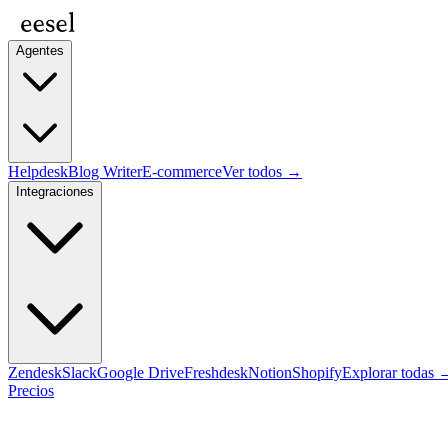
Agentes
Helpdesk
Blog Writer
E-commerce
Ver todos →
Integraciones
Zendesk
Slack
Google Drive
Freshdesk
Notion
Shopify
Explorar todas 
Precios