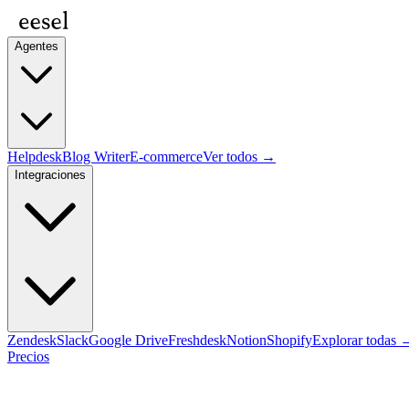
Agentes
Helpdesk
Blog Writer
E-commerce
Ver todos →
Integraciones
Zendesk
Slack
Google Drive
Freshdesk
Notion
Shopify
Explorar todas 
Precios