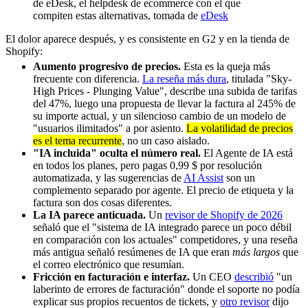
de eDesk, el helpdesk de ecommerce con el que
compiten estas alternativas, tomada de
eDesk
El dolor aparece después, y es consistente en G2 y en la tienda de
Shopify:
Aumento progresivo de precios.
Esta es la queja más
frecuente con diferencia.
La reseña más dura
, titulada "Sky-
High Prices - Plunging Value", describe una subida de tarifas
del 47%, luego una propuesta de llevar la factura al 245% de
su importe actual, y un silencioso cambio de un modelo de
"usuarios ilimitados" a por asiento.
La volatilidad de precios
es el tema recurrente
, no un caso aislado.
"IA incluida" oculta el número real.
El Agente de IA está
en todos los planes, pero pagas 0,99 $ por resolución
automatizada, y las sugerencias de
AI Assist
son un
complemento separado por agente. El precio de etiqueta y la
factura son dos cosas diferentes.
La IA parece anticuada.
Un
revisor de Shopify de 2026
señaló que el "sistema de IA integrado parece un poco débil
en comparación con los actuales" competidores, y una reseña
más antigua señaló resúmenes de IA que eran
más largos
que
el correo electrónico que resumían.
Fricción en facturación e interfaz.
Un CEO
describió
"un
laberinto de errores de facturación" donde el soporte no podía
explicar sus propios recuentos de tickets, y
otro revisor
dijo