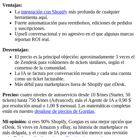
Ventajas:
La
integración con Shopify
más profunda de cualquier
herramienta aquí.
Fuerte automatización para reembolsos, ediciones de pedidos
y suscripciones.
Upsell conversacional y no agresivo en el que algunas marcas
reportan ROI real.
Desventajas:
El precio es la principal objeción: aproximadamente 3 veces el
de Zendesk para volúmenes de tickets similares, según el
consenso de la comunidad.
La IA se factura por conversación resuelta
y
cada una cuenta
como un ticket facturable.
Más débil para marketplaces fuera de Shopify que eDesk.
Precios:
cuatro niveles de autoservicio desde 10 $/mes (Starter, 50
tickets) hasta 750 $/mes (Advanced), más el Agente de IA a 0,90 $
por resolución anual o 1,00 $ mensual. Las matemáticas completas
están en nuestro
desglose de precios de Gorgias
.
Mi opinión:
si eres 90% Shopify, Gorgias es una mejor opción que
eDesk. Si vives en Amazon y eBay, su historia de marketplace es
más delgada, y el costo de IA por resolución merece una revisión