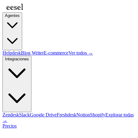
Agentes
Helpdesk
Blog Writer
E-commerce
Ver todos →
Integraciones
Zendesk
Slack
Google Drive
Freshdesk
Notion
Shopify
Explorar todas
→
Precios