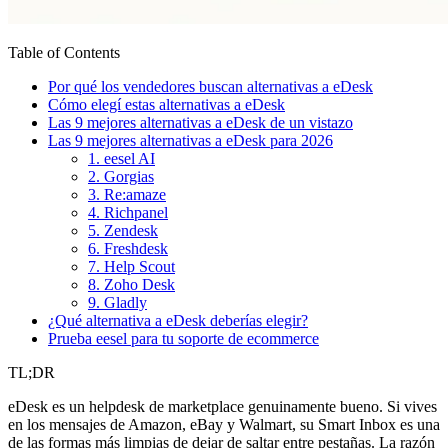
Table of Contents
Por qué los vendedores buscan alternativas a eDesk
Cómo elegí estas alternativas a eDesk
Las 9 mejores alternativas a eDesk de un vistazo
Las 9 mejores alternativas a eDesk para 2026
1. eesel AI
2. Gorgias
3. Re:amaze
4. Richpanel
5. Zendesk
6. Freshdesk
7. Help Scout
8. Zoho Desk
9. Gladly
¿Qué alternativa a eDesk deberías elegir?
Prueba eesel para tu soporte de ecommerce
TL;DR
eDesk es un helpdesk de marketplace genuinamente bueno. Si vives
en los mensajes de Amazon, eBay y Walmart, su Smart Inbox es una
de las formas más limpias de dejar de saltar entre pestañas. La razón