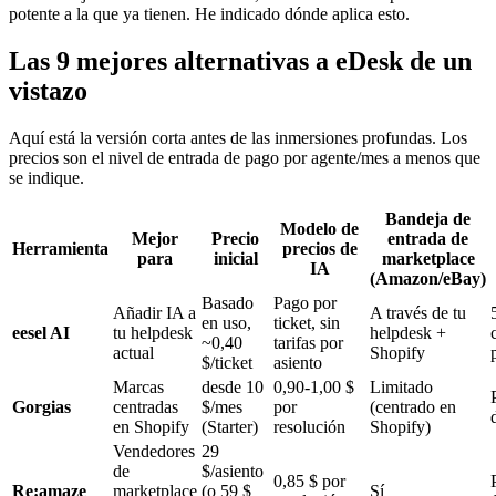
potente a la que ya tienen. He indicado dónde aplica esto.
Las 9 mejores alternativas a eDesk de un
vistazo
Aquí está la versión corta antes de las inmersiones profundas. Los
precios son el nivel de entrada de pago por agente/mes a menos que
se indique.
Bandeja de
Modelo de
Mejor
Precio
entrada de
Herramienta
precios de
para
inicial
marketplace
IA
(Amazon/eBay)
Basado
Pago por
Añadir IA a
A través de tu
en uso,
ticket, sin
eesel AI
tu helpdesk
helpdesk +
~0,40
tarifas por
actual
Shopify
$/ticket
asiento
Marcas
desde 10
0,90-1,00 $
Limitado
Gorgias
centradas
$/mes
por
(centrado en
en Shopify
(Starter)
resolución
Shopify)
Vendedores
29
de
$/asiento
0,85 $ por
Re:amaze
marketplace
(o 59 $
Sí