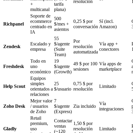
resolución
+
tarifa
multicanal
plana)
Soporte de
500
ecommerce
0,25 $ por
Sí (incl.
Richpanel
$/mes +
centrado en
conversación
Amazon)
asientos
IA
55
Por
Escalado y
$/agente
Vía app +
Zendesk
resolución
empresa
(Suite
conectores
automatizada
Team)
Todo en
19
49 $ por 100
Vía apps de
Freshdesk
uno
$/agente
sesiones
marketplace
económico
(Growth)
Equipos
simples
25
0,75 $ por
Help Scout
Limitado
orientados a
$/usuario
resolución
relaciones
Mejor valor
7
Vía
Zoho Desk
/ usuarios
$/agente
Zia incluido
integraciones
de Zoho
(Express)
Retail
Contactar
premium,
1,50 $ por
ventas
Gladly
uso
resolución
Limitado
(~120