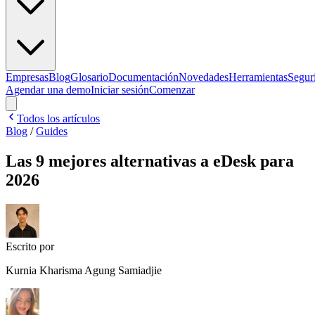
Empresas
Blog
Glosario
Documentación
Novedades
Herramientas
Segur
Agendar una demo
Iniciar sesión
Comenzar
Todos los artículos
Blog
/
Guides
Las 9 mejores alternativas a eDesk para
2026
Escrito por
Kurnia Kharisma Agung Samiadjie