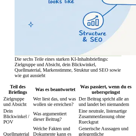
Die sechs Teile eines starken KI-Inhaltsbriefings:
Zielgruppe und Absicht, dein Blickwinkel,
Quellmaterial, Markenstimme, Struktur und SEO sowie
wie gut aussieht
Teil des
Was passiert, wenn du es
Was es beantwortet
Briefings
ueberspringst
Zielgruppe
Wer liest das, und was
Der Beitrag spricht alle an
und Absicht
wollen sie erreichen?
und landet bei niemandem
Dein
Eine neutrale, listenartige
Was argumentiert
Blickwinkel /
Zusammenfassung ohne
dieser Beitrag?
POV
Rueckgrat
Welche Fakten und
Generische Aussagen und
Quellmaterial
Dokumente kann es
gelegentliche