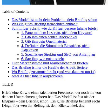
Table of Contents
Das Modell ist nicht dein Problem – dein Briefing schon
Was ein gutes Briefing tatsaechlich enthaelt
Schritt fuer Schritt: wie du KI fuer bessere Inhalte briefst
1. Fang mit dem Leser an, nicht dem Keyword
2. Gib ihm einen echten Blickwinkel
3. Gib ihm dein Quellmaterial
4. Definiere die Stimme mit Beispielen, nicht
Adjektiven
5. Spezifiziere Struktur und SEO von Anfang an
6. Sag ihm, wie gut aussieht
Fuer Markenstimme und Markensicherheit briefen
Das Briefing ist nur die Haelfte der Arbeit: iteriere
Wo Briefing zusammenbricht (und was dann zu tun ist)
eesel AI fuer Inhalte ausprobieren
TL;DR
Briefe eine KI wie einen talentierten Freelancer, der noch nie von
deinem Unternehmen gehoert hat. Das Modell ist fast nie der
Engpass – dein Briefing schon. Ein gutes Briefing benennt sechs
Dinge: fuer wen der Beitrag ist, dein Blickwinkel, das