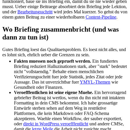
funktioniert, baue sie ins Briefing ein, damit du sie nie wieder geben
musst. Ueber einige Beitraege absorbiert dein Briefing jede Lektion,
und der
Bearbeitungsschritt
wird jedes Mal kuerzer. So gehst du von
einem guten Beitrag zu einer wiederholbaren
Content-Pipeline
.
Wo Briefing zusammenbricht (und was
dann zu tun ist)
Gutes Briefing loest das Qualitaetsproblem. Es loest nicht alles, und
es lohnt sich, ehrlich ueber die Grenzen zu sein.
Fakten muessen noch geprueft werden.
Ein fundiertes
Briefing reduziert Halluzinationen stark, aber "stark" bedeutet
nicht "vollstaendig." Behalte einen menschlichen
Verifizierungsschritt fuer jede Statistik, jedes Zitat oder jede
Aussage. Das ist unverzichtbar fuer
YMYL-Themen
wie
Gesundheit oder Finanzen.
Veroefffentlichen ist seine eigene Muehe.
Ein hervorragend
gebriefter Beitrag ist wertlos, wenn du ihn nicht mit intaktem
Formatting in dein CMS bekommst. Ich habe grossartige
Entwürfe sterben sehen auf dem Weg in restriktive
Plattformen, die kein Markdown oder FAQ-Schema
akzeptieren. Waehle einen Workflow, der sauber exportiert,
oder
direkt in WordPress veroefffentlicht
und andere CMSe,
damit die
letzte Meile
die Arbeit nicht zunichte macht.