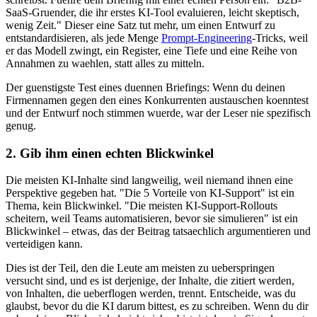
SaaS-Gruender, die ihr erstes KI-Tool evaluieren, leicht skeptisch,
wenig Zeit." Dieser eine Satz tut mehr, um einen Entwurf zu
entstandardisieren, als jede Menge
Prompt-Engineering
-Tricks, weil
er das Modell zwingt, ein Register, eine Tiefe und eine Reihe von
Annahmen zu waehlen, statt alles zu mitteln.
Der guenstigste Test eines duennen Briefings: Wenn du deinen
Firmennamen gegen den eines Konkurrenten austauschen koenntest
und der Entwurf noch stimmen wuerde, war der Leser nie spezifisch
genug.
2. Gib ihm einen echten Blickwinkel
Die meisten KI-Inhalte sind langweilig, weil niemand ihnen eine
Perspektive gegeben hat. "Die 5 Vorteile von KI-Support" ist ein
Thema, kein Blickwinkel. "Die meisten KI-Support-Rollouts
scheitern, weil Teams automatisieren, bevor sie simulieren" ist ein
Blickwinkel – etwas, das der Beitrag tatsaechlich argumentieren und
verteidigen kann.
Dies ist der Teil, den die Leute am meisten zu ueberspringen
versucht sind, und es ist derjenige, der Inhalte, die zitiert werden,
von Inhalten, die ueberflogen werden, trennt. Entscheide, was du
glaubst, bevor du die KI darum bittest, es zu schreiben. Wenn du dir