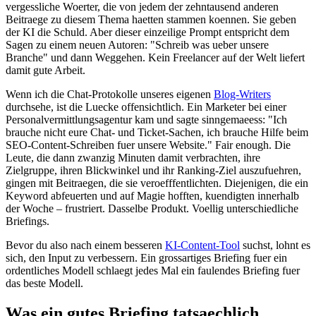
vergessliche Woerter, die von jedem der zehntausend anderen
Beitraege zu diesem Thema haetten stammen koennen. Sie geben
der KI die Schuld. Aber dieser einzeilige Prompt entspricht dem
Sagen zu einem neuen Autoren: "Schreib was ueber unsere
Branche" und dann Weggehen. Kein Freelancer auf der Welt liefert
damit gute Arbeit.
Wenn ich die Chat-Protokolle unseres eigenen
Blog-Writers
durchsehe, ist die Luecke offensichtlich. Ein Marketer bei einer
Personalvermittlungsagentur kam und sagte sinngemaeess: "Ich
brauche nicht eure Chat- und Ticket-Sachen, ich brauche Hilfe beim
SEO-Content-Schreiben fuer unsere Website." Fair enough. Die
Leute, die dann zwanzig Minuten damit verbrachten, ihre
Zielgruppe, ihren Blickwinkel und ihr Ranking-Ziel auszufuehren,
gingen mit Beitraegen, die sie veroefffentlichten. Diejenigen, die ein
Keyword abfeuerten und auf Magie hofften, kuendigten innerhalb
der Woche – frustriert. Dasselbe Produkt. Voellig unterschiedliche
Briefings.
Bevor du also nach einem besseren
KI-Content-Tool
suchst, lohnt es
sich, den Input zu verbessern. Ein grossartiges Briefing fuer ein
ordentliches Modell schlaegt jedes Mal ein faulendes Briefing fuer
das beste Modell.
Was ein gutes Briefing tatsaechlich