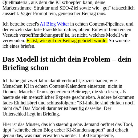
Quellmaterial, aus dem die KI schoepfen kann, deine
Markenstimme, Struktur und SEO-Ziel sowie wie "gut" tatsaechlich
aussieht. Vager Prompt rein, generischer Beitrag raus.
Ich betreibe eesel's
AI Blog Writer
in echten Content-Pipelines, und
der einzeln staerkste Praediktor dafuer, ob ein Entwurf beim ersten
Versuch veroefffentlichungsreif ist, ist nicht, welches Modell wir
verwenden.
Es ist, wie gut der Beitrag gebrieft wurde.
So wuerde
ich eines briefen.
Das Modell ist nicht dein Problem – dein
Briefing schon
Ich habe gut zwei Jahre damit verbracht, zuzuschauen, wie
Menschen KI in echten Content-Kalendern einsetzen, nicht in
Demos. Manche Teams generieren Beitraege, die sich lesen, als
haette sie ein menschlicher Experte geschrieben. Andere bekommen
fades Einheitsbrei und schlussfolgern: "KI-Inhalte sind einfach noch
nicht da." Das Modell darunter ist haeufig dasselbe. Der
Unterschied liegt im Briefing.
Hier ist das Muster, das ich staendig sehe. Jemand oeffnet das Tool,
tippt "schreibe einen Blog ueber KI-Kundensupport" und erhaelt
genau das, was man erwarten wuerde: 1.500 kompetente,