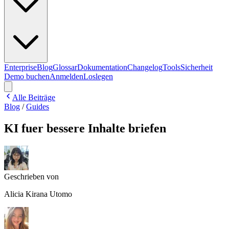
Enterprise
Blog
Glossar
Dokumentation
Changelog
Tools
Sicherheit
Demo buchen
Anmelden
Loslegen
Alle Beiträge
Blog
/
Guides
KI fuer bessere Inhalte briefen
Geschrieben von
Alicia Kirana Utomo