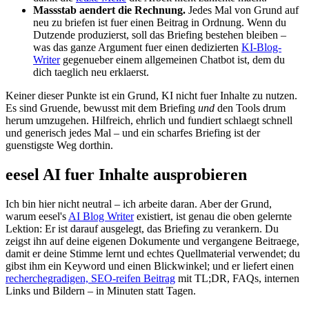
Massstab aendert die Rechnung.
Jedes Mal von Grund auf
neu zu briefen ist fuer einen Beitrag in Ordnung. Wenn du
Dutzende produzierst, soll das Briefing bestehen bleiben –
was das ganze Argument fuer einen dedizierten
KI-Blog-
Writer
gegenueber einem allgemeinen Chatbot ist, dem du
dich taeglich neu erklaerst.
Keiner dieser Punkte ist ein Grund, KI nicht fuer Inhalte zu nutzen.
Es sind Gruende, bewusst mit dem Briefing
und
den Tools drum
herum umzugehen. Hilfreich, ehrlich und fundiert schlaegt schnell
und generisch jedes Mal – und ein scharfes Briefing ist der
guenstigste Weg dorthin.
eesel AI fuer Inhalte ausprobieren
Ich bin hier nicht neutral – ich arbeite daran. Aber der Grund,
warum eesel's
AI Blog Writer
existiert, ist genau die oben gelernte
Lektion: Er ist darauf ausgelegt, das Briefing zu verankern. Du
zeigst ihn auf deine eigenen Dokumente und vergangene Beitraege,
damit er deine Stimme lernt und echtes Quellmaterial verwendet; du
gibst ihm ein Keyword und einen Blickwinkel; und er liefert einen
recherchegradigen, SEO-reifen Beitrag
mit TL;DR, FAQs, internen
Links und Bildern – in Minuten statt Tagen.