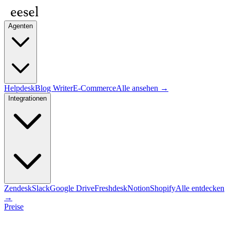
Agenten
Helpdesk
Blog Writer
E-Commerce
Alle ansehen →
Integrationen
Zendesk
Slack
Google Drive
Freshdesk
Notion
Shopify
Alle entdecken
→
Preise