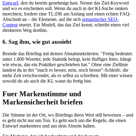
Entwurf
, den du bereits genehmigt hast. Nenne das Ziel-Keyword
und wo es erscheinen soll. Wenn du auch in der KI-Suche ranken
moechtest, fordere eine TL;DR am Anfang und einen echten FAQ-
Abschnitt an – die Elemente, auf die sich
semantischer SEO-
Content
stuetzt. Ein Modell, das das Ziel kennt, schreibt einen viel
direkteren Weg dorthin.
6. Sag ihm, wie gut aussieht
Beende das Briefing mit deinen Abnahmekriterien. "Fertig bedeutet:
unter 1.800 Woerter, jede Statistik belegt, kein fluffiges Intro, klingt
wie etwas, das ein Praktiker geschrieben hat." Ohne eine Ziellinie
landest du in der "mach es besser, nein, noch besser"-Schleife, die
mehr Zeit verschwendet, als es selbst zu schreiben. Mit einer wissen
sowohl du als auch die KI, wann du fertig bist.
Fuer Markenstimme und
Markensicherheit briefen
Die Stimme ist der Ort, wo Briefings ihren Wert still beweisen – und
es geht nicht nur um Ton. Es geht auch um die Regeln, die einen
Entwurf markentreu und aus dem Abseits halten.