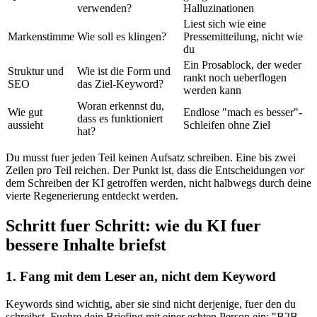
verwenden?
Halluzinationen
Liest sich wie eine
Markenstimme
Wie soll es klingen?
Pressemitteilung, nicht wie
du
Ein Prosablock, der weder
Struktur und
Wie ist die Form und
rankt noch ueberflogen
SEO
das Ziel-Keyword?
werden kann
Woran erkennst du,
Wie gut
Endlose "mach es besser"-
dass es funktioniert
aussieht
Schleifen ohne Ziel
hat?
Du musst fuer jeden Teil keinen Aufsatz schreiben. Eine bis zwei
Zeilen pro Teil reichen. Der Punkt ist, dass die Entscheidungen
vor
dem Schreiben der KI getroffen werden, nicht halbwegs durch deine
vierte Regenerierung entdeckt werden.
Schritt fuer Schritt: wie du KI fuer
bessere Inhalte briefst
1. Fang mit dem Leser an, nicht dem Keyword
Keywords sind wichtig, aber sie sind nicht derjenige, fuer den du
schreibst. Fuehre dein Briefing mit einer echten Person ein: "B2B-