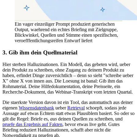
Ein vager einzeiliger Prompt produziert generischen
Output, waehrend ein echtes Briefing mit Zielgruppe,
Blickwinkel, Quellen und Stimme einen spezifischen,
veroefffentlichungsreifen Entwurf liefert
3. Gib ihm dein Quellmaterial
Hier sterben Halluzinationen. Ein Modell, das gebeten wird, ueber
dein Produkt zu schreiben, ohne Zugang zu deinem Produkt zu
haben, erfindet Dinge zuversichtlich – denn so sieht "schreibe ueber
X" ohne X von innen aus. Die Loesung ist banal: Gib ihm das
Rohmaterial. Deine Hilfedokumentation, deine Preisseite, ein
Recherche-Dokument, das Webinar-Transkript vom letzten Quartal.
Die staerkste Version davon ist ein Tool, das automatisch aus deiner
eigenen
Wissensdatenbank
ueber
Retrieval
schoepft, sodass jede
Aussage auf etwas Echtem statt etwas Plausiblem basiert. So oder so
gilt die Regel: Briefe es,
aus
deinen Quellen zu schreiben, und
pruefe das Ergebnis auf Fakten
, bevor etwas live geht. Gutes
Briefing reduziert Halluzinationen, schafft aber nicht die
Notwendigkeit zu pruefen ab.