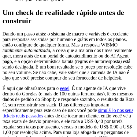
Um check de realidade rápido antes de
construir
Dando um passo atrás: o sistema de macro e variáveis é excelente
para respostas assistidas por humano e grátis em todos os planos,
então configure de qualquer forma. Mas a resposta WISMO
totalmente automatizada
, a coisa que a maioria dos times realmente
quer, mora atrás de um portal de autoatendimento ou do AI Agent
pago, e a opção determinística barata (regras de autorresposta) está
sendo desligada. É um bom resultado se o preço por resolução cabe
no seu volume. Se não cabe, vale saber que a camada de IA não é
algo que você precise comprar do seu fornecedor de helpdesk.
É aqui que olharíamos para o
eesel
. É um agente de IA que vive
dentro do Gorgias (e mais de 100 outras ferramentas), lê os mesmos
dados de pedido do Shopify e responde sozinho, o resultado da Rota
C, sem reconstruir seu stack. Duas diferenças importam
especificamente para este caso de uso: você pode
simulá-lo nos seus
tickets reais passados
antes de ele tocar um cliente, então você vê a
taxa exata de desvio primeiro, e ele roda a US$ 0,40 por tarefa
regular sem taxas por assento, versus o modelo de US$ 0,90 a US$
1,00 por resolução acima. Para uma loja afogada em perguntas de