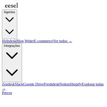
Agentes
Helpdesk
Blog Writer
E-commerce
Ver todos →
Integrações
Zendesk
Slack
Google Drive
Freshdesk
Notion
Shopify
Explorar todas
→
Preços