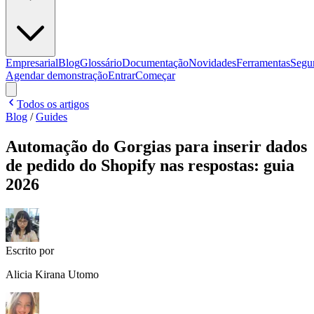
Empresarial
Blog
Glossário
Documentação
Novidades
Ferramentas
Segu
Agendar demonstração
Entrar
Começar
Todos os artigos
Blog
/
Guides
Automação do Gorgias para inserir dados
de pedido do Shopify nas respostas: guia
2026
Escrito por
Alicia Kirana Utomo