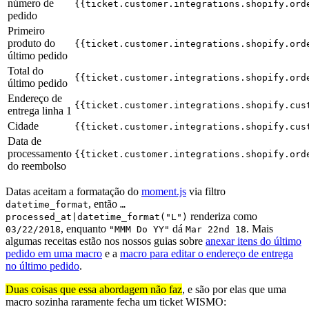
número de
{{ticket.customer.integrations.shopify.ord
pedido
Primeiro
produto do
{{ticket.customer.integrations.shopify.ord
último pedido
Total do
{{ticket.customer.integrations.shopify.ord
último pedido
Endereço de
{{ticket.customer.integrations.shopify.cus
entrega linha 1
Cidade
{{ticket.customer.integrations.shopify.cus
Data de
processamento
{{ticket.customer.integrations.shopify.ord
do reembolso
Datas aceitam a formatação do
moment.js
via filtro
, então
datetime_format
…
renderiza como
processed_at|datetime_format("L")
, enquanto
dá
. Mais
03/22/2018
"MMM Do YY"
Mar 22nd 18
algumas receitas estão nos nossos guias sobre
anexar itens do último
pedido em uma macro
e a
macro para editar o endereço de entrega
no último pedido
.
Duas coisas que essa abordagem não faz
, e são por elas que uma
macro sozinha raramente fecha um ticket WISMO: