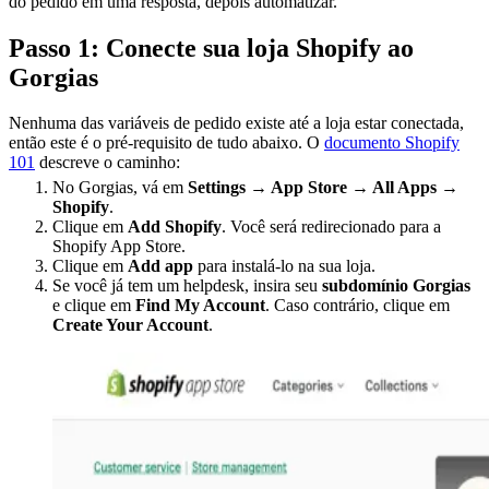
do pedido em uma resposta, depois automatizar.
Passo 1: Conecte sua loja Shopify ao
Gorgias
Nenhuma das variáveis de pedido existe até a loja estar conectada,
então este é o pré-requisito de tudo abaixo. O
documento Shopify
101
descreve o caminho:
No Gorgias, vá em
Settings → App Store → All Apps →
Shopify
.
Clique em
Add Shopify
. Você será redirecionado para a
Shopify App Store.
Clique em
Add app
para instalá-lo na sua loja.
Se você já tem um helpdesk, insira seu
subdomínio Gorgias
e clique em
Find My Account
. Caso contrário, clique em
Create Your Account
.