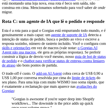
está montando uma loja nova, essa rota é beco sem saída, não
construa em cima. Mencionamos sobretudo para você saber
de onde
migrar.
Rota C: um agente de IA que lê o pedido e responde
Esta é a rota para a qual o Gorgias está empurrando todo mundo, e é
genuinamente a mais capaz: um
agente de suporte de IA
detecta a
intenção de status de pedido, busca o pedido ao vivo e escreve a
resposta sozinho, número de rastreio incluído. Você o configura com
skills e orientações
em vez de macros (vale notar:
o Gorgias AI
Agent não usa macros
, ele gera as próprias respostas). Se preferir
construir a lógica de desvio você mesmo, nosso
guia de bot de status
de pedido
e o
chatbot para verificar status de entrega contra limiares
de atraso
são bons pontos de partida.
O trade-off é custo. O
add-on AI Agent
cobra cerca de US$ 0,90 a
US$ 1,00 por conversa resolvida por cima do
limite de tickets
do
seu plano. Para uma loja com muito WISMO isso soma rápido, que
é exatamente a reclamação que mais aparece nas
avaliações do
Gorgias
:
"Gorgias is awesome if you're super deep into Shopify
workflows... The downside is the price adds up quick
once your volume grows."