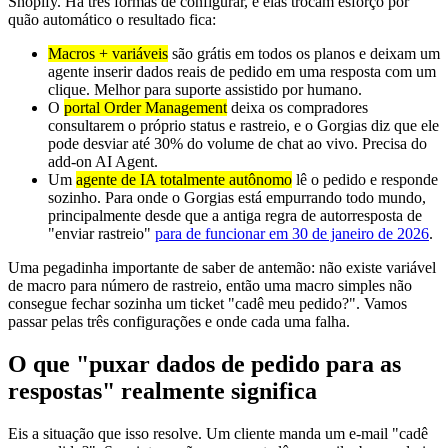
Shopify. Há três formas de configurar, e elas trocam esforço por
quão automático o resultado fica:
Macros + variáveis
são grátis em todos os planos e deixam um
agente inserir dados reais de pedido em uma resposta com um
clique. Melhor para suporte assistido por humano.
O
portal Order Management
deixa os compradores
consultarem o próprio status e rastreio, e o Gorgias diz que ele
pode desviar até 30% do volume de chat ao vivo. Precisa do
add-on AI Agent.
Um
agente de IA totalmente autônomo
lê o pedido e responde
sozinho. Para onde o Gorgias está empurrando todo mundo,
principalmente desde que a antiga regra de autorresposta de
"enviar rastreio"
para de funcionar em 30 de janeiro de 2026
.
Uma pegadinha importante de saber de antemão: não existe variável
de macro para número de rastreio, então uma macro simples não
consegue fechar sozinha um ticket "cadê meu pedido?". Vamos
passar pelas três configurações e onde cada uma falha.
O que "puxar dados de pedido para as
respostas" realmente significa
Eis a situação que isso resolve. Um cliente manda um e-mail "cadê