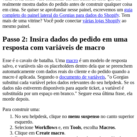
realmente mostra dados do pedido antes de construir qualquer coisa
em cima. Se quiser se aprofundar nesse painel, escrevemos um
guia
completo do painel lateral do Gorgias para dados do Shopify
. Tem
mais de uma vitrine? Você pode conectar
várias lojas Shopify
ao
mesmo painel.
Passo 2: Insira dados do pedido em uma
resposta com variáveis de macro
Esse é o cavalo de batalha. Uma
macro
é um modelo de resposta
salvo, e variáveis são os placeholders dentro dela que se preenchem
automaticamente com dados reais do cliente e do pedido quando a
macro é aplicada. Segundo o
documento de variáveis
, "o Gorgias
substitui cada variável pelos dados relevantes do seu helpdesk. Se os
dados não estiverem disponíveis para aquele ticket, a variável é
substituída por um espaço em branco." Segure essa última frase, ela
morde depois.
Para construir uma:
No seu helpdesk, clique no
menu suspenso
no canto superior
esquerdo.
Selecione
Workflows
e, em
Tools
, escolha
Macros
.
Clique em
Create macro
.