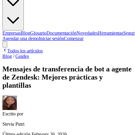
Empresas
Blog
Glosario
Documentación
Novedades
Herramientas
Segur
Agendar una demo
Iniciar sesión
Comenzar
Todos los artículos
Blog
/
Guides
Mensajes de transferencia de bot a agente
de Zendesk: Mejores prácticas y
plantillas
Escrito por
Stevia Putri
Última edición
February 26, 2026