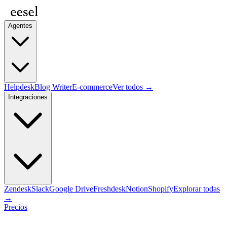
Agentes
Helpdesk
Blog Writer
E-commerce
Ver todos →
Integraciones
Zendesk
Slack
Google Drive
Freshdesk
Notion
Shopify
Explorar todas
→
Precios