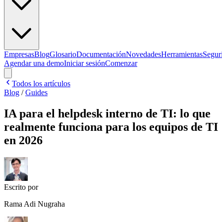
Empresas
Blog
Glosario
Documentación
Novedades
Herramientas
Segur
Agendar una demo
Iniciar sesión
Comenzar
Todos los artículos
Blog
/
Guides
IA para el helpdesk interno de TI: lo que
realmente funciona para los equipos de TI
en 2026
Escrito por
Rama Adi Nugraha