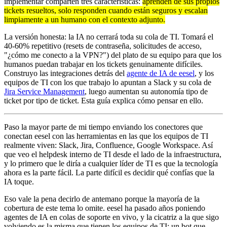
implementar comparten tres características:
aprenden de sus propios
tickets resueltos, solo responden cuando están seguros y escalan
limpiamente a un humano con el contexto adjunto.
La versión honesta: la IA no cerrará toda su cola de TI. Tomará el
40-60% repetitivo (resets de contraseña, solicitudes de acceso,
"¿cómo me conecto a la VPN?") del plato de su equipo para que los
humanos puedan trabajar en los tickets genuinamente difíciles.
Construyo las integraciones detrás del
agente de IA de eesel
, y los
equipos de TI con los que trabajo lo apuntan a Slack y su cola de
Jira Service Management
, luego aumentan su autonomía tipo de
ticket por tipo de ticket. Esta guía explica cómo pensar en ello.
Paso la mayor parte de mi tiempo enviando los conectores que
conectan eesel con las herramientas en las que los equipos de TI
realmente viven: Slack, Jira, Confluence, Google Workspace. Así
que veo el helpdesk interno de TI desde el lado de la infraestructura,
y lo primero que le diría a cualquier líder de TI es que la tecnología
ahora es la parte fácil. La parte difícil es decidir qué confías que la
IA toque.
Eso vale la pena decirlo de antemano porque la mayoría de la
cobertura de este tema lo omite. eesel ha pasado años poniendo
agentes de IA en colas de soporte en vivo, y la cicatriz a la que sigo
volviendo es la misma que tienen los equipos de TI: un bot que