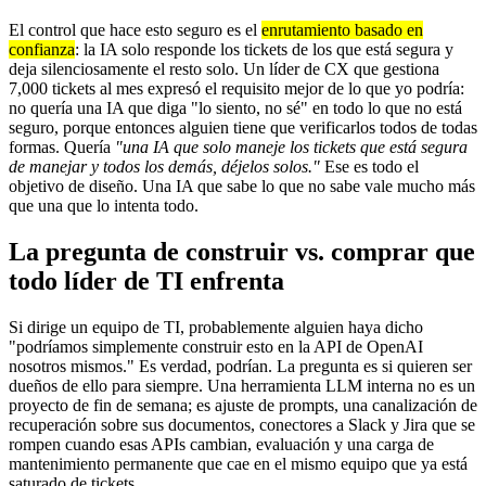
El control que hace esto seguro es el
enrutamiento basado en
confianza
: la IA solo responde los tickets de los que está segura y
deja silenciosamente el resto solo. Un líder de CX que gestiona
7,000 tickets al mes expresó el requisito mejor de lo que yo podría:
no quería una IA que diga "lo siento, no sé" en todo lo que no está
seguro, porque entonces alguien tiene que verificarlos todos de todas
formas. Quería
"una IA que solo maneje los tickets que está segura
de manejar y todos los demás, déjelos solos."
Ese es todo el
objetivo de diseño. Una IA que sabe lo que no sabe vale mucho más
que una que lo intenta todo.
La pregunta de construir vs. comprar que
todo líder de TI enfrenta
Si dirige un equipo de TI, probablemente alguien haya dicho
"podríamos simplemente construir esto en la API de OpenAI
nosotros mismos." Es verdad, podrían. La pregunta es si quieren ser
dueños de ello para siempre. Una herramienta LLM interna no es un
proyecto de fin de semana; es ajuste de prompts, una canalización de
recuperación sobre sus documentos, conectores a Slack y Jira que se
rompen cuando esas APIs cambian, evaluación y una carga de
mantenimiento permanente que cae en el mismo equipo que ya está
saturado de tickets.