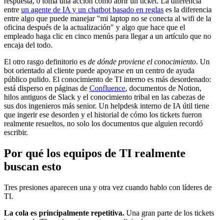
respuesta, o toma una acción como abrir un ticket. La diferencia
entre
un agente de IA y un chatbot basado en reglas
es la diferencia
entre algo que puede manejar "mi laptop no se conecta al wifi de la
oficina después de la actualización" y algo que hace que el
empleado haga clic en cinco menús para llegar a un artículo que no
encaja del todo.
El otro rasgo definitorio es
de dónde proviene el conocimiento
. Un
bot orientado al cliente puede apoyarse en un centro de ayuda
público pulido. El conocimiento de TI interno es más desordenado:
está disperso en páginas de
Confluence
, documentos de Notion,
hilos antiguos de Slack y el conocimiento tribal en las cabezas de
sus dos ingenieros más senior. Un helpdesk interno de IA útil tiene
que ingerir ese desorden y el historial de cómo los tickets fueron
realmente resueltos, no solo los documentos que alguien recordó
escribir.
Por qué los equipos de TI realmente
buscan esto
Tres presiones aparecen una y otra vez cuando hablo con líderes de
TI.
La cola es principalmente repetitiva.
Una gran parte de los tickets