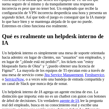
suena seguro de sí mismo y da tranquilamente una respuesta
incorrecta es peor que no tener bot. Un empleado que recibe la
configuración de VPN incorrecta desperdicia una hora y presenta un
segundo
ticket. Así que todo el juego es conseguir que la IA maneje
lo que hace bien y se mantenga alejada de lo que no puede.
Entremos en cómo funciona eso realmente.
Qué es realmente un helpdesk interno de
IA
Un helpdesk interno es simplemente una mesa de soporte orientada
hacia adentro: en lugar de clientes, sus "usuarios" son empleados, y
en lugar de "¿dónde está mi pedido?", los tickets son "estoy
bloqueado fuera de Okta" y "¿puedo obtener una licencia de
Figma?". La mayoría de los equipos de TI ejecutan esto a través de
una mesa de servicio como
Jira Service Management
,
Freshservice
,
o
ServiceNow
, o a veces solo una bandeja de entrada compartida y
un canal de Slack que nunca deja de sonar.
Un helpdesk interno de
IA
agrega un agente encima de eso. La
distinción que importa: esto no es un chatbot con guion con botones
de árbol de decisiones. Un verdadero
agente de IA
lee la pregunta
real del empleado, busca en su conocimiento real y escribe una