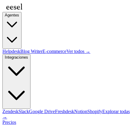
Agentes
Helpdesk
Blog Writer
E-commerce
Ver todos →
Integraciones
Zendesk
Slack
Google Drive
Freshdesk
Notion
Shopify
Explorar todas
→
Precios