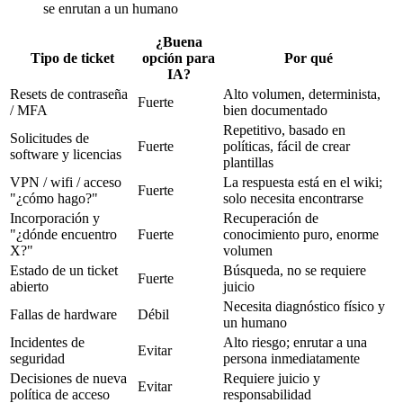
se enrutan a un humano
¿Buena
Tipo de ticket
opción para
Por qué
IA?
Resets de contraseña
Alto volumen, determinista,
Fuerte
/ MFA
bien documentado
Repetitivo, basado en
Solicitudes de
Fuerte
políticas, fácil de crear
software y licencias
plantillas
VPN / wifi / acceso
La respuesta está en el wiki;
Fuerte
"¿cómo hago?"
solo necesita encontrarse
Incorporación y
Recuperación de
"¿dónde encuentro
Fuerte
conocimiento puro, enorme
X?"
volumen
Estado de un ticket
Búsqueda, no se requiere
Fuerte
abierto
juicio
Necesita diagnóstico físico y
Fallas de hardware
Débil
un humano
Incidentes de
Alto riesgo; enrutar a una
Evitar
seguridad
persona inmediatamente
Decisiones de nueva
Requiere juicio y
Evitar
política de acceso
responsabilidad