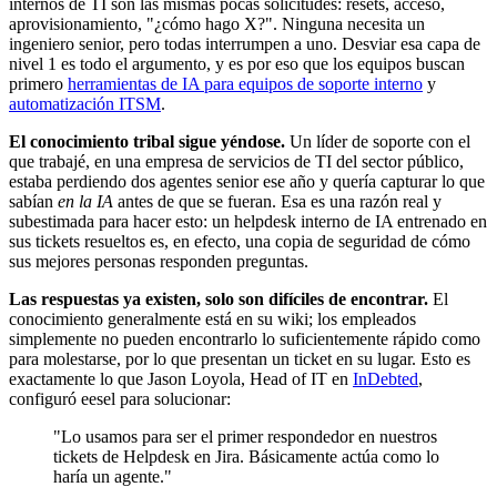
internos de TI son las mismas pocas solicitudes: resets, acceso,
aprovisionamiento, "¿cómo hago X?". Ninguna necesita un
ingeniero senior, pero todas interrumpen a uno. Desviar esa capa de
nivel 1 es todo el argumento, y es por eso que los equipos buscan
primero
herramientas de IA para equipos de soporte interno
y
automatización ITSM
.
El conocimiento tribal sigue yéndose.
Un líder de soporte con el
que trabajé, en una empresa de servicios de TI del sector público,
estaba perdiendo dos agentes senior ese año y quería capturar lo que
sabían
en la IA
antes de que se fueran. Esa es una razón real y
subestimada para hacer esto: un helpdesk interno de IA entrenado en
sus tickets resueltos es, en efecto, una copia de seguridad de cómo
sus mejores personas responden preguntas.
Las respuestas ya existen, solo son difíciles de encontrar.
El
conocimiento generalmente está en su wiki; los empleados
simplemente no pueden encontrarlo lo suficientemente rápido como
para molestarse, por lo que presentan un ticket en su lugar. Esto es
exactamente lo que Jason Loyola, Head of IT en
InDebted
,
configuró eesel para solucionar:
"Lo usamos para ser el primer respondedor en nuestros
tickets de Helpdesk en Jira. Básicamente actúa como lo
haría un agente."