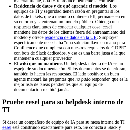
material fuente, o la IA reproduce fielmente la confusión.
Residencia de datos y de qué aprende el modelo.
Los
equipos de TI y seguridad tienen razón en preguntar si los
datos de tickets, que a menudo contienen PII, permanecen en
su entorno y si entrenan un modelo público. Obtenga una
respuesta clara antes de conectar cualquier cosa. eesel
mantiene los datos de los clientes fuera del entrenamiento del
modelo y ofrece
residencia de datos en la UE
; Simployer
específicamente necesitaba "una solución llave en mano para
Confluence que cumpliera con nuestros requisitos de GDPR"
con bots de Slack dedicados, y esa es una barra justa a la que
mantener a cualquier proveedor.
El wiki que no mantiene.
Un helpdesk interno de IA es un
espejo de su documentación. Si los documentos se deterioran,
también lo hacen las respuestas. El lado positivo: un buen
agente marcará las preguntas que
no pudo
responder, que es la
mejor lista de tareas pendientes que su equipo de
documentación recibirá jamás.
Pruebe eesel para su helpdesk interno de
TI
Si desea un compañero de equipo de IA para su mesa interna de TI,
eesel
está construido exactamente para esto. Se conecta a Slack y