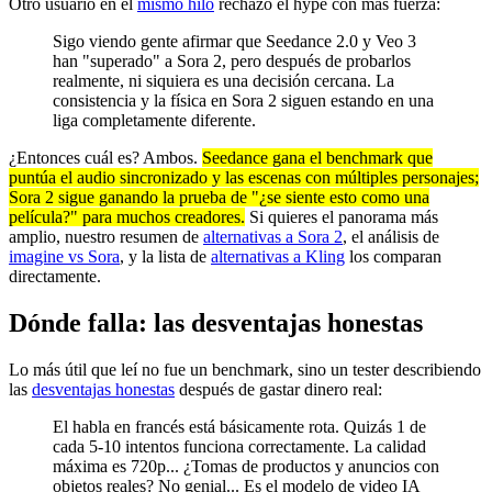
Otro usuario en el
mismo hilo
rechazó el hype con más fuerza:
Sigo viendo gente afirmar que Seedance 2.0 y Veo 3
han "superado" a Sora 2, pero después de probarlos
realmente, ni siquiera es una decisión cercana. La
consistencia y la física en Sora 2 siguen estando en una
liga completamente diferente.
¿Entonces cuál es? Ambos.
Seedance gana el benchmark que
puntúa el audio sincronizado y las escenas con múltiples personajes;
Sora 2 sigue ganando la prueba de "¿se siente esto como una
película?" para muchos creadores.
Si quieres el panorama más
amplio, nuestro resumen de
alternativas a Sora 2
, el análisis de
imagine vs Sora
, y la lista de
alternativas a Kling
los comparan
directamente.
Dónde falla: las desventajas honestas
Lo más útil que leí no fue un benchmark, sino un tester describiendo
las
desventajas honestas
después de gastar dinero real:
El habla en francés está básicamente rota. Quizás 1 de
cada 5-10 intentos funciona correctamente. La calidad
máxima es 720p... ¿Tomas de productos y anuncios con
objetos reales? No genial... Es el modelo de video IA