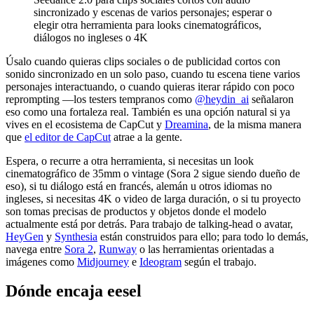
sincronizado y escenas de varios personajes; esperar o
elegir otra herramienta para looks cinematográficos,
diálogos no ingleses o 4K
Úsalo cuando quieras clips sociales o de publicidad cortos con
sonido sincronizado en un solo paso, cuando tu escena tiene varios
personajes interactuando, o cuando quieras iterar rápido con poco
reprompting —los testers tempranos como
@heydin_ai
señalaron
eso como una fortaleza real. También es una opción natural si ya
vives en el ecosistema de CapCut y
Dreamina
, de la misma manera
que
el editor de CapCut
atrae a la gente.
Espera, o recurre a otra herramienta, si necesitas un look
cinematográfico de 35mm o vintage (Sora 2 sigue siendo dueño de
eso), si tu diálogo está en francés, alemán u otros idiomas no
ingleses, si necesitas 4K o video de larga duración, o si tu proyecto
son tomas precisas de productos y objetos donde el modelo
actualmente está por detrás. Para trabajo de talking-head o avatar,
HeyGen
y
Synthesia
están construidos para ello; para todo lo demás,
navega entre
Sora 2
,
Runway
o las herramientas orientadas a
imágenes como
Midjourney
e
Ideogram
según el trabajo.
Dónde encaja eesel