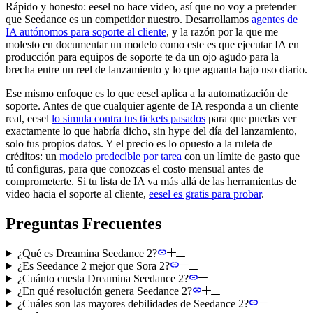
Rápido y honesto: eesel no hace video, así que no voy a pretender
que Seedance es un competidor nuestro. Desarrollamos
agentes de
IA autónomos para soporte al cliente
, y la razón por la que me
molesto en documentar un modelo como este es que ejecutar IA en
producción para equipos de soporte te da un ojo agudo para la
brecha entre un reel de lanzamiento y lo que aguanta bajo uso diario.
Ese mismo enfoque es lo que eesel aplica a la automatización de
soporte. Antes de que cualquier agente de IA responda a un cliente
real, eesel
lo simula contra tus tickets pasados
para que puedas ver
exactamente lo que habría dicho, sin hype del día del lanzamiento,
solo tus propios datos. Y el precio es lo opuesto a la ruleta de
créditos: un
modelo predecible por tarea
con un límite de gasto que
tú configuras, para que conozcas el costo mensual antes de
comprometerte. Si tu lista de IA va más allá de las herramientas de
video hacia el soporte al cliente,
eesel es gratis para probar
.
Preguntas Frecuentes
¿Qué es Dreamina Seedance 2?
¿Es Seedance 2 mejor que Sora 2?
¿Cuánto cuesta Dreamina Seedance 2?
¿En qué resolución genera Seedance 2?
¿Cuáles son las mayores debilidades de Seedance 2?