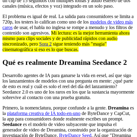
un clip de 15 segundos con múltiples tomas y audio estéreo de dos
canales (música, efectos y voz) integrado en un solo paso.
El problema es igual de real. La salida para consumidores se limita a
720p, los testers lo califican como uno de los
modelos de video más
caros
de usar, el habla no inglesa se rompe a menudo y los filtros de
contenido son agresivos.
Mi lectura: es la mejor herramienta ahora
mismo para clips sociales y de publicidad rápidos con audio
sincronizado, pero
Sora 2
sigue teniendo más "magia"
cinematográfica si eso es lo que buscas.
Qué es realmente Dreamina Seedance 2
Desarrollo agentes de IA para ganarse la vida en eesel, así que sigo
los lanzamientos de modelos con una pregunta en mente: ¿qué parte
de esto es real y cuál es solo el reel del día del lanzamiento?
Seedance 2.0 es uno de los raros en los que la sustancia mayormente
sobrevive al contacto con una prueba gratuita.
Primero, la nomenclatura, porque confunde a la gente.
Dreamina
es
la
plataforma creativa de IA todo-en-uno
de ByteDance y CapCut,
la app para consumidores donde realmente escribes un prompt.
Seedance
es el modelo de video subyacente que impulsa el
generador de video de Dreamina, construido por la organización de
investigación de ByteDance,
ByteDance Seed
. Así que "Dreamina