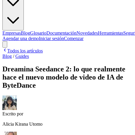
Empresas
Blog
Glosario
Documentación
Novedades
Herramientas
Segur
Agendar una demo
Iniciar sesión
Comenzar
Todos los artículos
Blog
/
Guides
Dreamina Seedance 2: lo que realmente
hace el nuevo modelo de video de IA de
ByteDance
Escrito por
Alicia Kirana Utomo