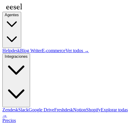
Agentes
Helpdesk
Blog Writer
E-commerce
Ver todos →
Integraciones
Zendesk
Slack
Google Drive
Freshdesk
Notion
Shopify
Explorar todas
→
Precios