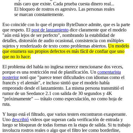
más caro que existe. Cada prueba cuesta dinero real...
El bloqueo de rostros es agresivo. Las personas reales
se marcan constantemente.
Eso coincide con lo que el propio ByteDance admite, que es la parte
que respeto. El
post de lanzamiento
dice claramente que el modelo
"aún está lejos de ser perfecto", nombrando la estabilidad de
detalles, distorsión de audio ocasional, consistencia con múltiples
sujetos y renderizado de texto como problemas abiertos.
Un modelo
que enumera sus propios defectos es más fácil de confiar que uno
que no lo hace.
El problema del habla no inglesa merece mencionarse dos veces,
porque es una restricción real de planificación. Un
comentarista
posterior
notó que "parece tener dificultades con idiomas como el
francés y el alemán", e incluso sintió que el modelo había
empeorado desde el lanzamiento. La misma persona transmitió el
rumor de un Seedance 2.1 con salida de 30 segundos y 4K
"próximamente" — trátalo como especulación, no como hoja de
ruta.
Y luego está el filtrado, que varios testers encontraron exasperante.
Uno
describió
videos que superan cada verificación de entrada y
luego se bloquean de todas formas en la etapa de salida. Si tu trabajo
involucra rostros reales o algo que el filtro lee como borderline,