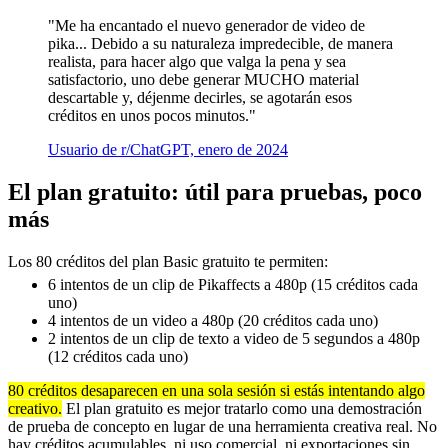
"Me ha encantado el nuevo generador de video de
pika... Debido a su naturaleza impredecible, de manera
realista, para hacer algo que valga la pena y sea
satisfactorio, uno debe generar MUCHO material
descartable y, déjenme decirles, se agotarán esos
créditos en unos pocos minutos."
Usuario de r/ChatGPT, enero de 2024
El plan gratuito: útil para pruebas, poco
más
Los 80 créditos del plan Basic gratuito te permiten:
6 intentos de un clip de Pikaffects a 480p (15 créditos cada
uno)
4 intentos de un video a 480p (20 créditos cada uno)
2 intentos de un clip de texto a video de 5 segundos a 480p
(12 créditos cada uno)
80 créditos desaparecen en una sola sesión si estás intentando algo
creativo.
El plan gratuito es mejor tratarlo como una demostración
de prueba de concepto en lugar de una herramienta creativa real. No
hay créditos acumulables, ni uso comercial, ni exportaciones sin