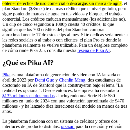
obtener derechos de uso comercial o descargas sin marca de agua
; el
plan Standard ($8/mes) te da más créditos que el nivel gratuito, pero
sigue poniendo marcas de agua en tus videos y bloquea el trabajo
comercial. Los créditos caducan mensualmente (los adicionales no).
Un clip de cinco segundos a 1080p cuesta 40 créditos, lo que
significa que los 700 créditos del plan Standard compran
aproximadamente 17 de estos clips al mes. Si te dedicas seriamente a
las redes sociales o al trabajo con clientes, el plan Pro es donde la
plataforma realmente se vuelve utilizable. Para un desglose completo
de cómo rinde Pika 2.5, consulta nuestra
reseña de Pika AI
.
¿Qué es Pika AI?
Pika
es una plataforma de generación de video con IA lanzada en
abril de 2023 por
Demi Guo
y
Chenlin Meng
, dos estudiantes de
doctorado en IA de Stanford que la construyeron bajo el lema "La
realidad es opcional". Desde entonces, la empresa ha recaudado
$135 millones en dos rondas
- incluyendo una Serie B de $80
millones en junio de 2024 con una valoración aproximada de $470
millones - y ha lanzado diez iteraciones del modelo en menos de tres
años.
La plataforma funciona con un sistema de créditos y ofrece dos
interfaces de producto distintas:
pika.art
para la creación y edición