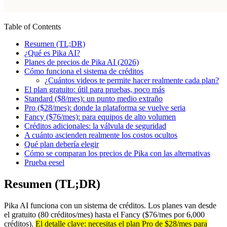
Table of Contents
Resumen (TL;DR)
¿Qué es Pika AI?
Planes de precios de Pika AI (2026)
Cómo funciona el sistema de créditos
¿Cuántos videos te permite hacer realmente cada plan?
El plan gratuito: útil para pruebas, poco más
Standard ($8/mes): un punto medio extraño
Pro ($28/mes): donde la plataforma se vuelve seria
Fancy ($76/mes): para equipos de alto volumen
Créditos adicionales: la válvula de seguridad
A cuánto ascienden realmente los costos ocultos
Qué plan debería elegir
Cómo se comparan los precios de Pika con las alternativas
Prueba eesel
Resumen (TL;DR)
Pika AI funciona con un sistema de créditos. Los planes van desde
el gratuito (80 créditos/mes) hasta el Fancy ($76/mes por 6,000
créditos).
El detalle clave: necesitas el plan Pro de $28/mes para