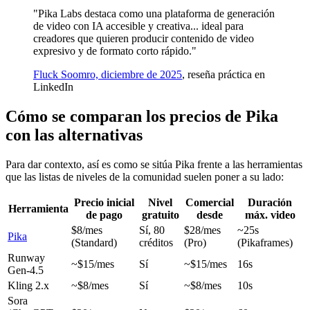
"Pika Labs destaca como una plataforma de generación
de video con IA accesible y creativa... ideal para
creadores que quieren producir contenido de video
expresivo y de formato corto rápido."
Fluck Soomro, diciembre de 2025
, reseña práctica en
LinkedIn
Cómo se comparan los precios de Pika
con las alternativas
Para dar contexto, así es como se sitúa Pika frente a las herramientas
que las listas de niveles de la comunidad suelen poner a su lado:
Precio inicial
Nivel
Comercial
Duración
Herramienta
de pago
gratuito
desde
máx. video
$8/mes
Sí, 80
$28/mes
~25s
Pika
(Standard)
créditos
(Pro)
(Pikaframes)
Runway
~$15/mes
Sí
~$15/mes
16s
Gen-4.5
Kling 2.x
~$8/mes
Sí
~$8/mes
10s
Sora