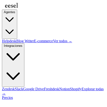
Agentes
Helpdesk
Blog Writer
E-commerce
Ver todos →
Integraciones
Zendesk
Slack
Google Drive
Freshdesk
Notion
Shopify
Explorar todas
→
Precios