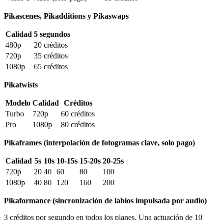
Pikascenes, Pikadditions y Pikaswaps
Calidad
5 segundos
480p
20 créditos
720p
35 créditos
1080p
65 créditos
Pikatwists
Modelo
Calidad
Créditos
Turbo
720p
60 créditos
Pro
1080p
80 créditos
Pikaframes (interpolación de fotogramas clave, solo pago)
Calidad
5s
10s
10-15s
15-20s
20-25s
720p
20
40
60
80
100
1080p
40
80
120
160
200
Pikaformance (sincronización de labios impulsada por audio)
3 créditos por segundo en todos los planes. Una actuación de 10