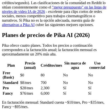
créditos/segundo). Las clasificaciones de la comunidad en Reddit lo
sitúan consistentemente como el
"mejor presupuesto" en las listas de
niveles de video IA de 2026
- excelente para clips cortos de redes
sociales, menos competitivo para trabajos cinematográficos o
narrativos. Si Pika no es la opción adecuada, nuestra guía de
alternativas a Pika AI
cubre las siguientes mejores opciones.
Planes de precios de Pika AI (2026)
Pika ofrece cuatro planes. Todos los precios a continuación
corresponden a la facturación anual; la facturación mensual es
aproximadamente un 20% más alta.
Precio
Sin marca de
Uso
Plan
Créditos/mes
(anual)
agua
comercial
Free
$0
80
No
No
(Basic)
Standard
$8/mes
700
No
No
Pro
$28/mes
2,300
Sí
Sí
Fancy
$76/mes
6,000
Sí
Sí
En facturación mensual: Standard cuesta ~$10/mes, Pro ~$35/mes,
Fancy ~$95/mes.