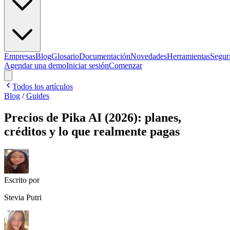
Empresas
Blog
Glosario
Documentación
Novedades
Herramientas
Segur
Agendar una demo
Iniciar sesión
Comenzar
Todos los artículos
Blog
/
Guides
Precios de Pika AI (2026): planes,
créditos y lo que realmente pagas
Escrito por
Stevia Putri