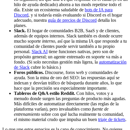
hilo de ayuda dedicado) ahorra a tus mods repetirse todo el
día. Existe un ecosistema saludable de
bots de IA para
Discord
, y si todavía estás evaluando si Discord es el hogar
adecuado, nuestra
guía de precios de Discord
detalla los
planes.
Slack.
El hogar de comunidades B2B, SaaS y de clientes,
además de equipos internos. Slack también es donde ocurre
mucho soporte
interno
, así que la misma IA que responde a tu
comunidad de clientes puede servir también a tu propio
personal.
Slack AI
tiene funciones nativas, pero son de
propósito general; un agente entrenado en soporte va más a
fondo. (Si solo necesitas gestión más ligera, la
automatización
de Slack
cubre lo básico.)
Foros públicos.
Discourse, foros web y comunidades de
ayuda. Son la mina de oro del SEO: las respuestas aquí se
indexan y desvían tráfico de búsqueda durante años, lo que
hace que la precisión sea especialmente importante.
Tableros de Q&A estilo Reddit.
Con hilos, votos y a
menudo donde surgen las preguntas de producto más agudas.
Más difíciles de automatizar directamente (las reglas de la
plataforma varían), pero invaluables como
fuente de
entrenamiento
sobre con qué lucha realmente tu comunidad,
el mismo material crudo que impulsa un buen
triaje de tickets
.
Lo que une estos espacios es la capa de conocimiento. No quieres