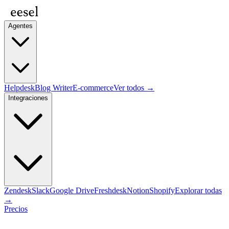
Agentes
Helpdesk
Blog Writer
E-commerce
Ver todos →
Integraciones
Zendesk
Slack
Google Drive
Freshdesk
Notion
Shopify
Explorar todas
→
Precios