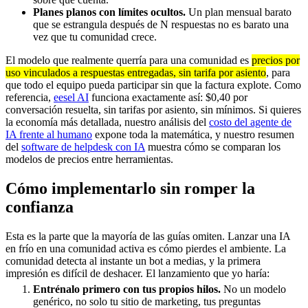
Planes planos con límites ocultos.
Un plan mensual barato
que se estrangula después de N respuestas no es barato una
vez que tu comunidad crece.
El modelo que realmente querría para una comunidad es
precios por
uso vinculados a respuestas entregadas, sin tarifa por asiento
, para
que todo el equipo pueda participar sin que la factura explote. Como
referencia,
eesel AI
funciona exactamente así: $0,40 por
conversación resuelta, sin tarifas por asiento, sin mínimos. Si quieres
la economía más detallada, nuestro análisis del
costo del agente de
IA frente al humano
expone toda la matemática, y nuestro resumen
del
software de helpdesk con IA
muestra cómo se comparan los
modelos de precios entre herramientas.
Cómo implementarlo sin romper la
confianza
Esta es la parte que la mayoría de las guías omiten. Lanzar una IA
en frío en una comunidad activa es cómo pierdes el ambiente. La
comunidad detecta al instante un bot a medias, y la primera
impresión es difícil de deshacer. El lanzamiento que yo haría:
Entrénalo primero con tus propios hilos.
No un modelo
genérico, no solo tu sitio de marketing, tus preguntas