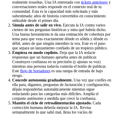
realmente resueltas. Una IA entrenada con
tickets anteriores
y
conversaciones reales responde en el contexto real de tu
comunidad. Esta es la capacidad más solicitada y más
subestimada: años de historia convertidos en conocimiento
utilizable desde el primer día.
Simula antes de salir en vivo.
Ejecuta la IA contra varios
cientos de tus preguntas históricas y mira qué habría dicho.
Una buena herramienta te da una estimación de cobertura por
tema para que veas exactamente dónde es sólida y dónde es
débil, antes de que ningún miembro la vea. Este es el paso
que separa un lanzamiento confiado de un tropiezo público.
Empieza en modo copiloto.
Deja que la IA redacte
respuestas que un humano aprueba antes de publicar.
Construyes confianza en su precisión (y ajustas su voz)
mientras una persona todavía controla el botón de publicar.
Este
flujo de borradores
es una rampa de entrada de bajo
riesgo.
Concede autonomía gradualmente.
Una vez que confíes en
ella para, digamos, preguntas de facturación y configuración,
déjala responderlas automáticamente mientras sigue
redactando para las categorías más difíciles. Amplía el
conjunto autónomo a medida que crece la confianza.
Mantén el ciclo de retroalimentación ajustado.
Cada
corrección humana debería mejorar la IA. Revisa
semanalmente lo que salió mal, llena los vacíos de