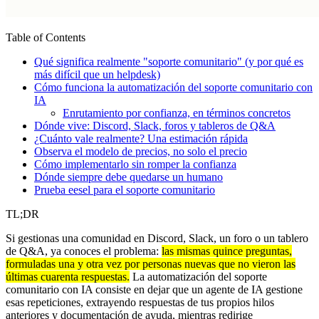
Table of Contents
Qué significa realmente "soporte comunitario" (y por qué es
más difícil que un helpdesk)
Cómo funciona la automatización del soporte comunitario con
IA
Enrutamiento por confianza, en términos concretos
Dónde vive: Discord, Slack, foros y tableros de Q&A
¿Cuánto vale realmente? Una estimación rápida
Observa el modelo de precios, no solo el precio
Cómo implementarlo sin romper la confianza
Dónde siempre debe quedarse un humano
Prueba eesel para el soporte comunitario
TL;DR
Si gestionas una comunidad en Discord, Slack, un foro o un tablero
de Q&A, ya conoces el problema:
las mismas quince preguntas,
formuladas una y otra vez por personas nuevas que no vieron las
últimas cuarenta respuestas.
La automatización del soporte
comunitario con IA consiste en dejar que un agente de IA gestione
esas repeticiones, extrayendo respuestas de tus propios hilos
anteriores y documentación de ayuda, mientras redirige