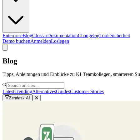
Enterprise
Blog
Glossar
Dokumentation
Changelog
Tools
Sicherheit
Demo buchen
Anmelden
Loslegen
Blog
Tipps, Anleitungen und Einblicke zu KI-Teamkollegen, smarterem S
Latest
Trending
Alternatives
Guides
Customer Stories
Zendesk AI