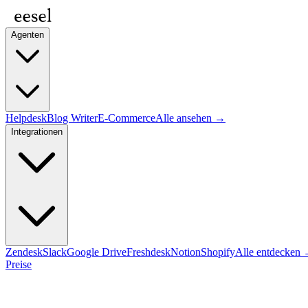
Agenten
Helpdesk
Blog Writer
E-Commerce
Alle ansehen →
Integrationen
Zendesk
Slack
Google Drive
Freshdesk
Notion
Shopify
Alle entdecken
Preise