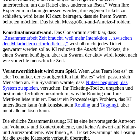
unterbrechen, um das Rätsel eines anderen zu lösen." Wenn Ihre
Experten rein daran gemessen werden, ihre eigenen Tickets zu
schließen, wird keine KI dazu beitragen, dass sie Ihrem Swarm
beitreten möchten. Das ist ein Messgrößen-und-Anreize-Problem.
Koordinationsaufwand.
Das Consortium stellt klar, dass
„Zusammenarbeit Zeit braucht, weil mehr Interaktion… zwischen
den Mitarbeitern erforderlich ist,"
weshalb nicht jedes Ticket
geswarmt werden sollte. KI reduziert die
Anzahl
der Tickets, die
einen Swarm benötigen, aber ein Swarm, der aktiv wird, kostet nach
wie vor echte menschliche Zeit.
Verantwortlichkeit wird zum Spiel.
Wenn „das Team löst es" zu
„der Techniker, der es aufgegriffen hat, löst es" wird, passen sich
Menschen an. Ein Sysadmin warnte, dass
Nutzer beginnen, das
System zu spielen
, versuchen, Ihr Ticketing-Tool zu umgehen und
bestimmte Techniker anzufordern, was Ihr Routing und Ihre
Metriken leise ruiniert. Das ist ein Prozessdesign-Problem, das KI
unterstützen kann (mit konsistentem
Routing
und
Tagging
), aber
nicht alleine lösen kann.
Die ehrliche Zusammenfassung: KI ist eine hervorragende Antwort
auf Volumen- und Kontextprobleme, und keine Antwort auf Kultur-
und Anreizprobleme. Wer Ihnen „KI-Ticket-Swarming" als Lösung
für die zweite Kategorie verkauft, übertreibt.