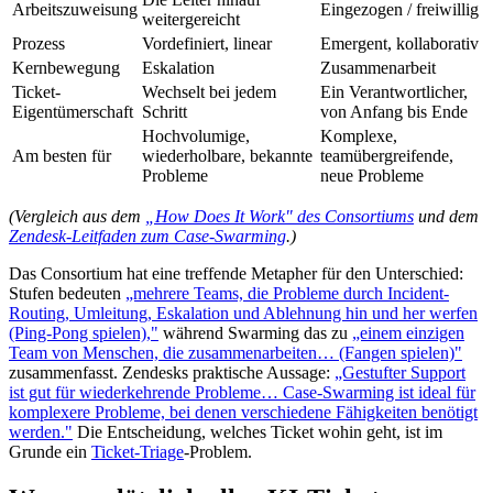
Arbeitszuweisung
Eingezogen / freiwillig
weitergereicht
Prozess
Vordefiniert, linear
Emergent, kollaborativ
Kernbewegung
Eskalation
Zusammenarbeit
Ticket-
Wechselt bei jedem
Ein Verantwortlicher,
Eigentümerschaft
Schritt
von Anfang bis Ende
Hochvolumige,
Komplexe,
Am besten für
wiederholbare, bekannte
teamübergreifende,
Probleme
neue Probleme
(Vergleich aus dem
„How Does It Work" des Consortiums
und dem
Zendesk-Leitfaden zum Case-Swarming
.)
Das Consortium hat eine treffende Metapher für den Unterschied:
Stufen bedeuten
„mehrere Teams, die Probleme durch Incident-
Routing, Umleitung, Eskalation und Ablehnung hin und her werfen
(Ping-Pong spielen),"
während Swarming das zu
„einem einzigen
Team von Menschen, die zusammenarbeiten… (Fangen spielen)"
zusammenfasst. Zendesks praktische Aussage:
„Gestufter Support
ist gut für wiederkehrende Probleme… Case-Swarming ist ideal für
komplexere Probleme, bei denen verschiedene Fähigkeiten benötigt
werden."
Die Entscheidung, welches Ticket wohin geht, ist im
Grunde ein
Ticket-Triage
-Problem.