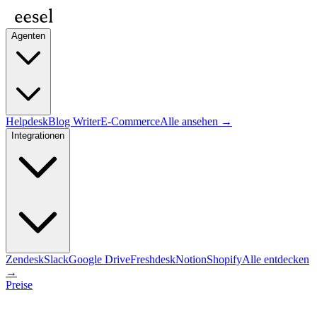
Agenten
Helpdesk
Blog Writer
E-Commerce
Alle ansehen →
Integrationen
Zendesk
Slack
Google Drive
Freshdesk
Notion
Shopify
Alle entdecken
→
Preise