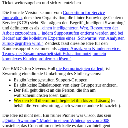
Ticket weiterzugeben und sich zu entziehen.
Die formale Version stammt vom
Consortium for Service
Innovation
, derselben Organisation, die hinter Knowledge-Centered
Service (KCS) steht. Sie prägten den Begriff „Intelligent Swarming"
und definieren es als
„einen intelligenteren Weg, Ressourcen der
Arbeit zuzuordnen… indem Supportstufen entfernt werden und bei
Bedarf auf die kollektive Expertise eines ‚Schwarms' von Analysten
zurückgegriffen wird."
Zendesk fasst dieselbe Idee für den
Kundensupport zusammen als
„einen Ansatz von Kundenservice-
Teams, der Zusammenarbeit statt Eskalation nutzt, um ein
komplexes Kundenproblem zu lösen."
Wie BMC's Jon Stevens-Hall
die Kernprinzipien darlegt
, ist
Swarming eine direkte Umkehrung des Stufensystems:
Es gibt keine gestuften Support-Gruppen.
Es gibt keine Eskalationen von einer Gruppe zur anderen.
Der Fall geht direkt an die Person, die ihn am
wahrscheinlichsten lösen kann.
Wer den Fall übernimmt, begleitet ihn bis zur Lösung
(er
behält die Verantwortung, auch wenn er andere hinzuzieht).
Die Idee ist nicht neu. Ein früher Pionier war Cisco, das sein
„Digital Swarming"-Modell in einem Whitepaper von 2008
vorstellte; das Consortium entwickelte es dann zu Intelligent