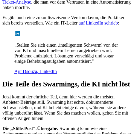
Ticket-Analyse
, die man vor dem Vertrauen in eine Automatisierung
haben möchte.
Es gibt auch eine zukunftsweisende Version davon, die Praktiker
sich bereits vorstellen. Wie ein IT-Leiter
auf LinkedIn schrieb
:
„Stellen Sie sich einen ‚intelligenten Schwarm' vor, der
von KI und maschinellem Lernen angetrieben wird,
Probleme antizipiert, Lösungen vorschlägt und sogar
einige Behebungsaufgaben automatisiert."
Ajit Dsouza, LinkedIn
Die Teile des Swarmings, die KI nicht löst
Jetzt kommt der ehrliche Teil, denn hier werden die meisten
Anbieter-Beiträge still. Swarming hat echte, dokumentierte
Schwachstellen, und KI behebt einige davon, während sie andere
völlig unberührt lässt. Wenn Sie das machen wollen, gehen Sie mit
offenen Augen hinein.
Die „Stille-Post"-Übergabe.
Swarming kann wie eine
Zeitungsente werden, wenn der Verantwortliche das Problem, das er