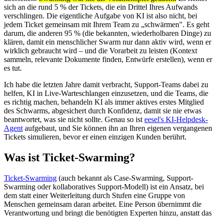
sich an die rund 5 % der Tickets, die ein Drittel Ihres Aufwands
verschlingen. Die eigentliche Aufgabe von KI ist also nicht, bei
jedem Ticket gemeinsam mit Ihrem Team zu „schwärmen". Es geht
darum, die anderen 95 % (die bekannten, wiederholbaren Dinge) zu
klären, damit ein menschlicher Swarm nur dann aktiv wird, wenn er
wirklich gebraucht wird – und die Vorarbeit zu leisten (Kontext
sammeln, relevante Dokumente finden, Entwürfe erstellen), wenn er
es tut.
Ich habe die letzten Jahre damit verbracht, Support-Teams dabei zu
helfen, KI in Live-Warteschlangen einzusetzen, und die Teams, die
es richtig machen, behandeln KI als immer aktives erstes Mitglied
des Schwarms, abgesichert durch Konfidenz, damit sie nie etwas
beantwortet, was sie nicht sollte. Genau so ist
eesel's KI-Helpdesk-
Agent
aufgebaut, und Sie können ihn an Ihren eigenen vergangenen
Tickets simulieren, bevor er einen einzigen Kunden berührt.
Was ist Ticket-Swarming?
Ticket-Swarming
(auch bekannt als Case-Swarming, Support-
Swarming oder kollaboratives Support-Modell) ist ein Ansatz, bei
dem statt einer Weiterleitung durch Stufen eine Gruppe von
Menschen gemeinsam daran arbeitet. Eine Person übernimmt die
Verantwortung und bringt die benötigten Experten hinzu, anstatt das