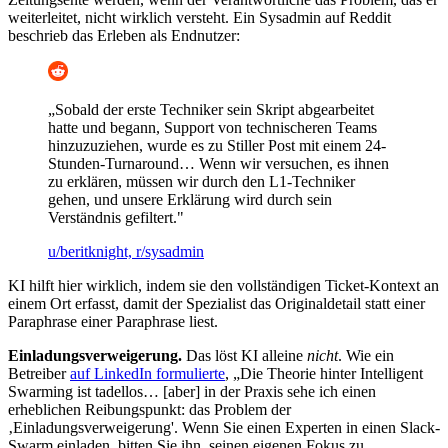
weiterleitet, nicht wirklich versteht. Ein Sysadmin auf Reddit
beschrieb das Erleben als Endnutzer:
„Sobald der erste Techniker sein Skript abgearbeitet
hatte und begann, Support von technischeren Teams
hinzuzuziehen, wurde es zu Stiller Post mit einem 24-
Stunden-Turnaround… Wenn wir versuchen, es ihnen
zu erklären, müssen wir durch den L1-Techniker
gehen, und unsere Erklärung wird durch sein
Verständnis gefiltert."
u/beritknight, r/sysadmin
KI hilft hier wirklich, indem sie den vollständigen Ticket-Kontext an
einem Ort erfasst, damit der Spezialist das Originaldetail statt einer
Paraphrase einer Paraphrase liest.
Einladungsverweigerung.
Das löst KI alleine
nicht
. Wie ein
Betreiber
auf LinkedIn formulierte
, „Die Theorie hinter Intelligent
Swarming ist tadellos… [aber] in der Praxis sehe ich einen
erheblichen Reibungspunkt: das Problem der
‚Einladungsverweigerung'. Wenn Sie einen Experten in einen Slack-
Swarm einladen, bitten Sie ihn, seinen eigenen Fokus zu