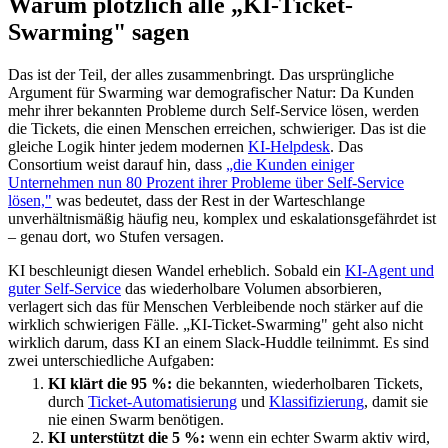
Warum plötzlich alle „KI-Ticket-
Swarming" sagen
Das ist der Teil, der alles zusammenbringt. Das ursprüngliche
Argument für Swarming war demografischer Natur: Da Kunden
mehr ihrer bekannten Probleme durch Self-Service lösen, werden
die Tickets, die einen Menschen erreichen, schwieriger. Das ist die
gleiche Logik hinter jedem modernen
KI-Helpdesk
. Das
Consortium weist darauf hin, dass
„die Kunden einiger
Unternehmen nun 80 Prozent ihrer Probleme über Self-Service
lösen,"
was bedeutet, dass der Rest in der Warteschlange
unverhältnismäßig häufig neu, komplex und eskalationsgefährdet ist
– genau dort, wo Stufen versagen.
KI beschleunigt diesen Wandel erheblich. Sobald ein
KI-Agent und
guter Self-Service
das wiederholbare Volumen absorbieren,
verlagert sich das für Menschen Verbleibende noch stärker auf die
wirklich schwierigen Fälle. „KI-Ticket-Swarming" geht also nicht
wirklich darum, dass KI an einem Slack-Huddle teilnimmt. Es sind
zwei unterschiedliche Aufgaben:
KI klärt die 95 %:
die bekannten, wiederholbaren Tickets,
durch
Ticket-Automatisierung
und
Klassifizierung
, damit sie
nie einen Swarm benötigen.
KI unterstützt die 5 %:
wenn ein echter Swarm aktiv wird,