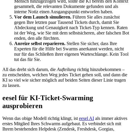
Mensch hinzugezogen wird, sollte die KI bereits den Kontext
gesammelt, die relevanten Dokumente gefunden und als
interne Notiz einen Ausgangspunkt entworfen haben.
Vor dem Launch simulieren.
Führen Sie alles zunächst
gegen Ihre letzten paar Tausend Tickets durch, damit Sie
Abdeckung und Genauigkeit nach Ticket-Typ kennen. Raten
ist der Weg, wie Sie mit dem selbstsicheren, aber falschen Bot
enden, den alle fürchten.
Anreize selbst reparieren.
Stellen Sie sicher, dass Ihre
Experten für die Hilfe bei Swarms anerkannt werden, nicht
nur für das Schließen ihrer eigenen Warteschlange. Kein Tool
tut das für Sie.
All das dreht sich darum, die
Aufteilung
richtig hinzubekommen –
zu entscheiden, welchen Weg jedes Ticket gehen soll, und dann die
KI so viel wie sicher möglich auf beiden Seiten dieser Linie tragen
zu lassen.
eesel für KI-Ticket-Swarming
ausprobieren
Wenn das obige Modell richtig klingt, ist
eesel AI
als immer aktives
erstes Mitglied Ihres Schwarms aufgebaut. Es verbindet sich mit
Ihrem bestehenden Helpdesk (Zendesk, Freshdesk, Gorgias,