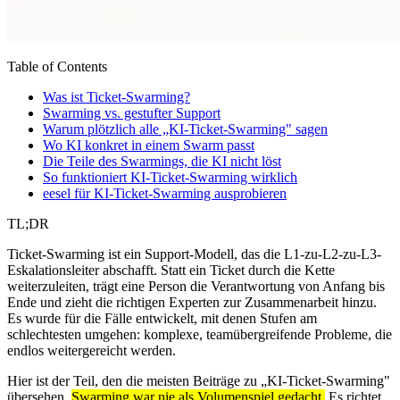
Table of Contents
Was ist Ticket-Swarming?
Swarming vs. gestufter Support
Warum plötzlich alle „KI-Ticket-Swarming" sagen
Wo KI konkret in einem Swarm passt
Die Teile des Swarmings, die KI nicht löst
So funktioniert KI-Ticket-Swarming wirklich
eesel für KI-Ticket-Swarming ausprobieren
TL;DR
Ticket-Swarming ist ein Support-Modell, das die L1-zu-L2-zu-L3-
Eskalationsleiter abschafft. Statt ein Ticket durch die Kette
weiterzuleiten, trägt eine Person die Verantwortung von Anfang bis
Ende und zieht die richtigen Experten zur Zusammenarbeit hinzu.
Es wurde für die Fälle entwickelt, mit denen Stufen am
schlechtesten umgehen: komplexe, teamübergreifende Probleme, die
endlos weitergereicht werden.
Hier ist der Teil, den die meisten Beiträge zu „KI-Ticket-Swarming"
übersehen.
Swarming war nie als Volumenspiel gedacht.
Es richtet