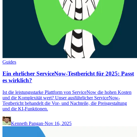
Guides
Ein ehrlicher ServiceNow-Testbericht für 2025: Passt
es wirklich?
Ist die leistungsstarke Plattform von ServiceNow die hohen Kosten
und die Komplexität wert? Unser ausführlicher ServiceNow-
Testbericht behandelt die Vor- und Nachteile, die Preisgestaltung
und die KI-Funktionen.
Kenneth Pangan
·
Nov 16, 2025