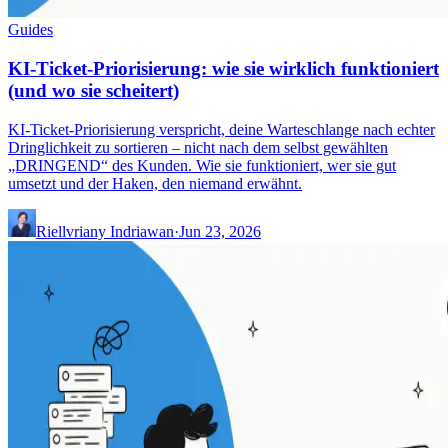
Guides
KI-Ticket-Priorisierung: wie sie wirklich funktioniert
(und wo sie scheitert)
KI-Ticket-Priorisierung verspricht, deine Warteschlange nach echter
Dringlichkeit zu sortieren – nicht nach dem selbst gewählten
„DRINGEND“ des Kunden. Wie sie funktioniert, wer sie gut
umsetzt und der Haken, den niemand erwähnt.
Riellvriany Indriawan
·
Jun 23, 2026