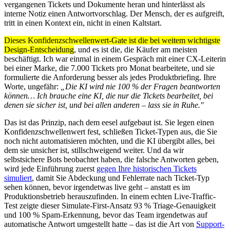
vergangenen Tickets und Dokumente heran und hinterlässt als
interne Notiz einen Antwortvorschlag. Der Mensch, der es aufgreift,
tritt in einen Kontext ein, nicht in einen Kaltstart.
Dieses Konfidenzschwellenwert-Gate ist die bei weitem wichtigste
Design-Entscheidung
, und es ist die, die Käufer am meisten
beschäftigt. Ich war einmal in einem Gespräch mit einer CX-Leiterin
bei einer Marke, die 7.000 Tickets pro Monat bearbeitete, und sie
formulierte die Anforderung besser als jedes Produktbriefing. Ihre
Worte, ungefähr:
„Die KI wird nie 100 % der Fragen beantworten
können… Ich brauche eine KI, die nur die Tickets bearbeitet, bei
denen sie sicher ist, und bei allen anderen – lass sie in Ruhe."
Das ist das Prinzip, nach dem eesel aufgebaut ist. Sie legen einen
Konfidenzschwellenwert fest, schließen Ticket-Typen aus, die Sie
noch nicht automatisieren möchten, und die KI übergibt alles, bei
dem sie unsicher ist, stillschweigend weiter. Und da wir
selbstsichere Bots beobachtet haben, die falsche Antworten geben,
wird jede Einführung zuerst
gegen Ihre historischen Tickets
simuliert
, damit Sie Abdeckung und Fehlerrate nach Ticket-Typ
sehen können, bevor irgendetwas live geht – anstatt es im
Produktionsbetrieb herauszufinden. In einem echten Live-Traffic-
Test zeigte dieser Simulate-First-Ansatz 93 % Triage-Genauigkeit
und 100 % Spam-Erkennung, bevor das Team irgendetwas auf
automatische Antwort umgestellt hatte – das ist die Art von
Support-