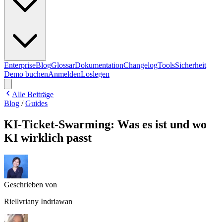
Enterprise
Blog
Glossar
Dokumentation
Changelog
Tools
Sicherheit
Demo buchen
Anmelden
Loslegen
Alle Beiträge
Blog
/
Guides
KI-Ticket-Swarming: Was es ist und wo
KI wirklich passt
Geschrieben von
Riellvriany Indriawan