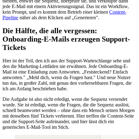
bleiben, entwirf die Sequenz, überprüfe sie, und verknüpfe dann
jede E-Mail mit einem Aktivierungssignal. Das ist ein Workflow,
kein Prompt, und es kommt dem Betrieb einer kleinen
Content-
Pipeline
näher als dem Klicken auf „Generieren".
Die Hälfte, die alle vergessen:
Onboarding-E-Mails erzeugen Support-
Tickets
Hier ist der Teil, den ich aus der Support-Warteschlange sehe und
den die Marketing-Leitfäden nie erwähnen. Jede Onboarding-E-
Mail ist eine Einladung zum Antworten. „Feststeckend? Einfach
antworten." „Meld dich, wenn du Fragen hast." Und neue Nutzer
tun das, in großer Zahl, mit genau den vorhersehbaren Fragen, die
ich am Anfang beschrieben habe.
Die Aufgabe ist also nicht erledigt, wenn die Sequenz versendet
wurde. Sie ist erledigt, wenn die Fragen, die die Sequenz auslöst,
schnell beantwortet werden – ohne dass ein Mensch seinen Morgen
mit denselben fünf Tickets verbrennt. Hier treffen die Content-Seite
und die Support-Seite aufeinander, und hier lässt dich ein
generisches E-Mail-Tool im Stich.