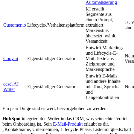
Automatisierung
KI erstellt
Segmente aus
einem Prompt,
Ja, 
Customer.io
Lifecycle-/Verhaltensplattform
extrahiert
sind
Markenstile,
übersetzt, wählt
Versandzeit
Entwirft Marketing-
und Lifecycle-E-
Nein,
Copy.ai
Eigenständiger Generator
Mail-Texte aus
Vers
Zielgruppe und
Markensprache
Entwirft E-Mails
und andere Inhalte
eesel AI
Eigenständiger Generator
mit Ton-, Sprach-
Nein
Writer
und
Längenkontrollen
Ein paar Dinge sind es wert, hervorgehoben zu werden.
HubSpot
integriert den Writer in das CRM, was sein echter Vorteil
beim Onboarding ist. Sein
E-Mail-Produkt
erlaubt es dir,
„Kontaktname, Unternehmen, Lifecycle-Phase, Listenmitgliedschaft