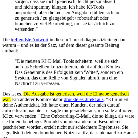
sorgen, dass sie nicht generisch, leicht personalisiert
und nicht spammy klingen. Ich habe KI-Tools
ausprobiert, aber die meisten Ausgaben fühlen sich an:
zu generisch / zu glattgebügelt / roboterhaft oder
brauchen zu viel Bearbeitung, um sie tatsächlich zu
versenden."
Die
treffendste Antwort
in diesem Thread diagnostizierte genau,
warum – und es ist der Satz, auf dem dieser gesamte Beitrag
aufbaut:
"Die meisten KI-E-Mail-Tools scheitern, weil sie sich
auf das Schreiben konzentrieren, nicht auf den Kontext.
Das Geheimnis des Erfolgs ist kein 'Writer', sondern ein
System, das eine Reihe von Signalen abruft, um eine
Nachricht zu verfassen."
Das ist es.
Die Ausgabe ist generisch, weil die Eingabe generisch
war.
Ein anderer Kommentator
drückte es direkt aus
: "KI ruiniert
deine Authentizität. Ich hatte einen Kunden, der mich darauf
aufmerksam machte – er sagte mir geradeheraus, ich solle aufhören,
KI zu verwenden." Eine Onboarding-E-Mail, die so klingt, als wäre
sie für ein beliebiges Produkt von niemandem im Besonderen
geschrieben worden, erzielt nicht nur schlechtere Ergebnisse. Sie
signalisiert deinem brandneuen Nutzer aktiv, dass niemand zu Hause