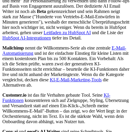
und mehr" zur Personalisierung zu verwenden und dann Follow-ups
auf Basis von Engagement auszulösen. Der dedizierte AI Email
Writer ist noch als
Beta
gekennzeichnet und sein Rahmen neigt
stark zur Masse ("Hunderte von Vertriebs-E-Mail-Entwürfen in
Minuten generieren"), weshalb der menschliche Überprüfungsschritt
hier noch wichtiger ist, nicht weniger. Wenn du bereits in HubSpot
arbeitest, gehen unser
Leitfaden zu HubSpot AI
und die Liste der
HubSpot AI-Integrationen
tiefer ins Detail.
Mailchimp
nennt die Willkommens-Serie als eine zentrale
E-Mail-
Automatisierung
und ist der einfachste Einstieg für kleine Listen mit
einem kostenlosen Plan bis zu 500 Kontakten. Ein Vorbehalt: Als
ich die Seiten prüfte, waren zwei der generativen KI-
Funktionsseiten nicht erreichbar – beurteile die KI-Funktionen daher
live und nicht anhand der Marketingtexte. Wenn du die Kategorie
vergleichst, decken diese
KI-E-Mail-Marketing-Tools
die
Alternativen ab.
Customer.io
ist das für Verhalten gebaute Tool. Seine
KI-
Funktionen
konzentrieren sich auf Zielgruppe, Styling, Übersetzung
und Versandzeit statt auf einen Ein-Klick-„Schreib meine
Willkommens-E-Mail"-Button – das zeigt, wo der Wert liegt: in der
Orchestrierung, nicht im Text. Es ist die stärkste Wahl, wenn dein
Onboarding davon abhängt, was Nutzer tun.
Copy.ai
und
eesel's AI Writer
sind reine Schreibtools. Sie