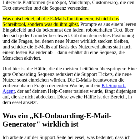
Lifecycle-Plattformen (HubSpot, Mailchimp, Customer.io), die den
Text entwerfen
und
die Sequenz versenden.
Was entscheidet, ob die E-Mails funktionieren, ist nicht das
Schreibtool, sondern was du ihm gibst.
Prompte es aus einem leeren
Eingabefeld und du bekommst den faden, roboterhaften Text, über
den sich jeder Gründer beschwert. Gib ihm dein echtes Positioning
und die Fragen, bei denen neue Nutzer wirklich stecken bleiben,
und schicke die E-Mails auf Basis des Nutzerverhaltens statt nach
einem festen Kalender ab – dann erhältst du eine Sequenz, die
Menschen aktiviert.
Und hier ist die Hälfte, die die meisten Leitfäden überspringen: Eine
gute Onboarding-Sequenz reduziert die Support-Tickets, die neue
Nutzer sonst einreichen würden. Die E-Mails beantworten die
vorhersehbaren Fragen der ersten Woche, und ein
KI-Support-
Agent
, der auf deinem Help-Center trainiert wurde, fängt diejenigen
auf, die sie nicht abdecken. Diese zweite Hälfte ist der Bereich, in
dem eesel ansetzt.
Was ein „KI-Onboarding-E-Mail-
Generator" wirklich ist
Ich arbeite auf der Support-Seite bei eesel, was bedeutet, dass ich