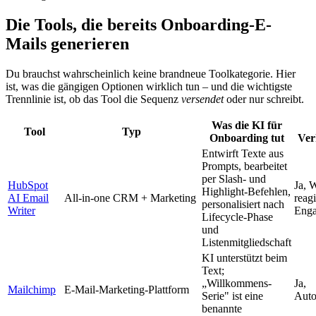
Die Tools, die bereits Onboarding-E-
Mails generieren
Du brauchst wahrscheinlich keine brandneue Toolkategorie. Hier
ist, was die gängigen Optionen wirklich tun – und die wichtigste
Trennlinie ist, ob das Tool die Sequenz
versendet
oder nur schreibt.
Was die KI für
Tool
Typ
Onboarding tut
Ver
Entwirft Texte aus
Prompts, bearbeitet
per Slash- und
HubSpot
Ja, 
Highlight-Befehlen,
AI Email
All-in-one CRM + Marketing
reag
personalisiert nach
Writer
Eng
Lifecycle-Phase
und
Listenmitgliedschaft
KI unterstützt beim
Text;
„Willkommens-
Ja,
Mailchimp
E-Mail-Marketing-Plattform
Serie" ist eine
Auto
benannte