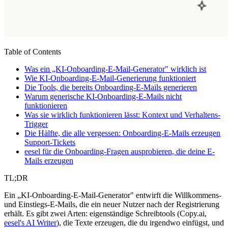
Table of Contents
Was ein „KI-Onboarding-E-Mail-Generator" wirklich ist
Wie KI-Onboarding-E-Mail-Generierung funktioniert
Die Tools, die bereits Onboarding-E-Mails generieren
Warum generische KI-Onboarding-E-Mails nicht
funktionieren
Was sie wirklich funktionieren lässt: Kontext und Verhaltens-
Trigger
Die Hälfte, die alle vergessen: Onboarding-E-Mails erzeugen
Support-Tickets
eesel für die Onboarding-Fragen ausprobieren, die deine E-
Mails erzeugen
TL;DR
Ein „KI-Onboarding-E-Mail-Generator" entwirft die Willkommens-
und Einstiegs-E-Mails, die ein neuer Nutzer nach der Registrierung
erhält. Es gibt zwei Arten: eigenständige Schreibtools (Copy.ai,
eesel's AI Writer
), die Texte erzeugen, die du irgendwo einfügst, und