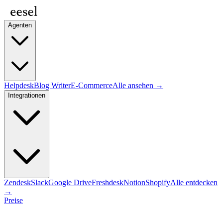
Agenten
Helpdesk
Blog Writer
E-Commerce
Alle ansehen →
Integrationen
Zendesk
Slack
Google Drive
Freshdesk
Notion
Shopify
Alle entdecken
→
Preise