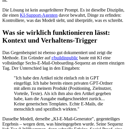
ist.
Die Lösung ist kein ausgefeilterer Prompt. Es ist dieselbe Disziplin,
die einen
KI-Support-Agenten
davor bewahrt, Dinge zu erfinden:
Kontrolliere, was das Modell sieht, und überprüfe, was es schreibt.
Was sie wirklich funktionieren lässt:
Kontext und Verhaltens-Trigger
Das Gegenbeispiel ist ebenso gut dokumentiert und zeigt die
Methode. Ein Gründer auf
r/buildinpublic
baute mit KI eine
vollständige Sechs-E-Mail-Onboarding-Sequenz an einem einzigen
Tag. Der Unterschied lag in den Eingaben:
"Ich habe den Artikel nicht einfach roh in GPT
eingefügt. Ich habe bereits einen privaten GPT-Ordner
mit allem zu meinem Produkt (Positioning, Zielnutzer,
Vorteile, Texte). Als ich ihm also den Artikel gegeben
habe, kam die Ausgabe maßgeschneidert zurück...
Keine generischen Templates. Echte E-Mails, die
menschlich und spezifisch wirkten."
Dasselbe Modell, derselbe „KI-E-Mail-Generator", gegenteiliges
Ergebnis – wegen dem, was hineingegeben wurde. Seine Sequenz