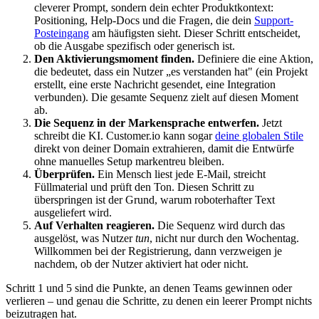
cleverer Prompt, sondern dein echter Produktkontext:
Positioning, Help-Docs und die Fragen, die dein
Support-
Posteingang
am häufigsten sieht. Dieser Schritt entscheidet,
ob die Ausgabe spezifisch oder generisch ist.
Den Aktivierungsmoment finden.
Definiere die eine Aktion,
die bedeutet, dass ein Nutzer „es verstanden hat" (ein Projekt
erstellt, eine erste Nachricht gesendet, eine Integration
verbunden). Die gesamte Sequenz zielt auf diesen Moment
ab.
Die Sequenz in der Markensprache entwerfen.
Jetzt
schreibt die KI. Customer.io kann sogar
deine globalen Stile
direkt von deiner Domain extrahieren, damit die Entwürfe
ohne manuelles Setup markentreu bleiben.
Überprüfen.
Ein Mensch liest jede E-Mail, streicht
Füllmaterial und prüft den Ton. Diesen Schritt zu
überspringen ist der Grund, warum roboterhafter Text
ausgeliefert wird.
Auf Verhalten reagieren.
Die Sequenz wird durch das
ausgelöst, was Nutzer
tun
, nicht nur durch den Wochentag.
Willkommen bei der Registrierung, dann verzweigen je
nachdem, ob der Nutzer aktiviert hat oder nicht.
Schritt 1 und 5 sind die Punkte, an denen Teams gewinnen oder
verlieren – und genau die Schritte, zu denen ein leerer Prompt nichts
beizutragen hat.