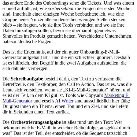
das andere Ende des Onboardings sehe: die Tickets. Und was einem
schnell auffällt, ist, wie
vorhersehbar
die Fragen der ersten Woche
sind. Innerhalb einer einzigen Woche beobachtete ich, wie eine
Gruppe neuer Nutzer alle an denselben wenigen Stellen stecken
blieb – sie fragten, wie sie ihre Tools verbinden und wo sie ihre
Daten hinzufügen sollten, bevor sie überhaupt irgendetwas
Sinnvolles im Produkt gemacht hatten. Verschiedene Unternehmen,
nahezu identische Fragen.
Das ist die Erkenntnis, auf der ein guter Onboarding-E-Mail-
Generator aufgebaut ist – und die ein schlechter ignoriert. Deshalb
ist es hilfreich, den Begriff in die zwei Aufgaben aufzuteilen, die
sich dahinter verbergen.
Die
Schreibaufgabe
besteht darin, den Text zu verfassen: die
Betreffzeile, den Textkörper, den Call to Action. Das ist es, was die
Leute sich vorstellen, wenn sie „KI-E-Mail-Generator" hören, und
es ist der Teil, in dem KI gut ist. Tools wie Copy.ai's
Marketing E-
Mail-Generator
und eesel's
AI Writer
sind ausschließlich hier tätig:
Du gibst ihnen ein Thema, einen Ton und ein Ziel, und sie liefern
dir in Sekunden einen Text zurück.
Die
Orchestrierungsaufgabe
ist alles rund um den Text: Wer
bekommt welche E-Mail, in welcher Reihenfolge, ausgelöst durch
was? Das ist der Teil, der entscheidet, ob die Sequenz tatsächlich